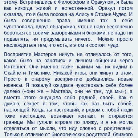
этому. Встретившись с Философом и Оракулом, я была
как никогда живой и естественной. Оракул потом
сказала, что я была похожа на Алису в Стране Чудес. И
была совершенно права, именно так я себя
чувствовала, вдруг обнаружив, что не надо бесконечно
бороться со своими заморочками и блоками, не надо ни
подавлять, ни придумывать ничего. Можно просто
наслаждаться тем, что есть, в этом и состоит чудо.
Восприятие Мастеров ничуть не отличалось от того,
какое было на занятиях и личном общении через
Интернет. Они именно такие, какими мы их видим в
Скайпе и Тимспике. Никакой игры, они живут в этом.
Просто к старому восприятию добавились новые
нюансы. Я пожалуй ожидала чувствовать себя более
далеко («они же – Мастера, они не там, где мы»), а
вместо этого ощущала себя родной, своей. Как я
думаю, секрет в том, чтобы как раз быть собой,
настоящей. Когда ты настоящий, и рядом с тобой люди
тоже настоящие, возникает контакт, и стираются
границы. Мы гуляли втроем по пляжу, и я не могла
отделаться от мысли, что иду словно с родителями.
Только в отличие от биологических родителей, близкого