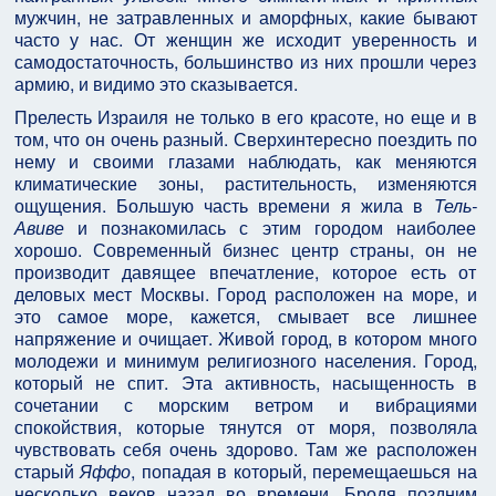
мужчин, не затравленных и аморфных, какие бывают
часто у нас. От женщин же исходит уверенность и
самодостаточность, большинство из них прошли через
армию, и видимо это сказывается.
Прелесть Израиля не только в его красоте, но еще и в
том, что он очень разный. Сверхинтересно поездить по
нему и своими глазами наблюдать, как меняются
климатические зоны, растительность, изменяются
ощущения. Большую часть времени я жила в
Тель-
Авиве
и познакомилась с этим городом наиболее
хорошо. Современный бизнес центр страны, он не
производит давящее впечатление, которое есть от
деловых мест Москвы. Город расположен на море, и
это самое море, кажется, смывает все лишнее
напряжение и очищает. Живой город, в котором много
молодежи и минимум религиозного населения. Город,
который не спит. Эта активность, насыщенность в
сочетании с морским ветром и вибрациями
спокойствия, которые тянутся от моря, позволяла
чувствовать себя очень здорово. Там же расположен
старый
Яффо
, попадая в который, перемещаешься на
несколько веков назад во времени. Бродя поздним