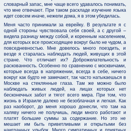
словарный запас, мне чаще всего удавалось понимать,
что мне отвечают. При таком раскладе изучение языка
идет совсем иначе, нежели дома, я в этом убедилась.
Меня часто принимали за еврейку. В результате я с
одной стороны чувствовала себя своей, а с другой –
видела разницу между собой, и коренным населением,
для которых все происходящее вокруг было не чудом, а
повседневностью. Мне довелось много поездить, и
везде я старалась наблюдать людей, живущих в этой
стране. Что отличает их? Доброжелательность и
раскованность. Особенно по сравнению с москвичами,
которые всегда в напряжении, всегда в себе, ничего
вокруг как будто не замечают, так часто натыкаешься в
Москве на стеклянные глаза. Там же можно было
наблюдать живых людей, на лицах которых нет
бесконечных забот и тягот всего мира. При том, что
жизнь в Израиле далеко не безоблачная и легкая. Как
раз наоборот, до меня хорошо донесли, что там на
халяву ничего не получишь, люди много работают и
платят большие суммы за содержание. Но это не
мешает им быть приветливыми и открытыми без
наигранных улыбок. Много симпатичных и приятных