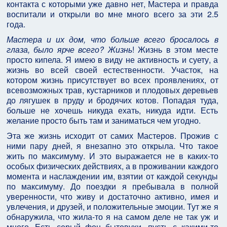
контакта с которыми уже давно нет, Мастера и правда
воспитали и открыли во мне много всего за эти 2.5
года.
Мастера и их дом, что больше всего бросалось в
глаза, было ярче всего? Жизнь
! Жизнь в этом месте
просто кипела. Я имею в виду не активность и суету, а
жизнь во всей своей естественности. Участок, на
котором жизнь присутствует во всех проявлениях, от
всевозможных трав, кустарников и плодовых деревьев
до лягушек в пруду и бродячих котов. Попадая туда,
больше не хочешь никуда ехать, никуда идти. Есть
желание просто быть там и заниматься чем угодно.
Эта же жизнь исходит от самих Мастеров. Прожив с
ними пару дней, я внезапно это открыла. Что такое
жить по максимуму. И это выражается не в каких-то
особых физических действиях, а в проживании каждого
момента и наслаждении им, взятии от каждой секунды
по максимуму. До поездки я пребывала в полной
уверенности, что живу и достаточно активно, имея и
увлечения, и друзей, и положительные эмоции. Тут же я
обнаружила, что жила-то я на самом деле не так уж и
много. Есть серый фон бытовухи, пусть с какими-то