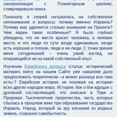
синхронизация с Планетарным циклом),
стимулировало поиск.
Поначалу я скорей натыкалась на собственное
непонимание и вопросы: почему именно Израиль?
Почему ему уделяется столько внимания на Проекте?
Чем евреи такие особенные? Я была глубоко
убеждена, что не место красит человека, а человек
место, и что люди по сути везде одинаковые, везде
есть хорошие и плохие, люди и не-люди. С точки зрения
меня сегодняшней – очень узкий взгляд, не
опирающийся ни на какой собственный опыт.
Изучение
Еврейского вопроса
(статьи, исторический
материл, коего на нашем Сайте уже навалом) дало
предположить теоретически «а может разница все-таки
есть»? Еврейская история, не похожая на историю
всех других народов мира. История, бок о бок идущая с
духовной составляющей, что описано в Торе и
Пророках. Тысячелетние пророчества, часть которых
сбылась в прошлом веке при образовании государства
Израиль. Народ, который за эру изгнания из родных
земель, сохранил самобытность.