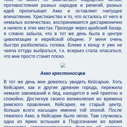
противостояния разных народов и религий, разных
идей пропитывает Акко и оставляет гнетущее
впечатление. Христианство и то, что осталось от него в
немалых количествах, воспринимается дисгармонично
и нелепо в этих местах. Проходя через арабский базар,
я словно забыла, что в тот же день была в центре
цивилизации и еврейской общине. У меня очень
быстро разболелась голова. Ближе к концу я уже не
чаяла оттуда выбраться, т.к. всерьез стала опасаться,
что мне просто станет плохо.
Акко крестоносцев
В тот же день мне довелось увидеть
Кейсарию
. Хоть
Кейсария, как и другие древние города, пережила
немало завоеваний и бед, находится в ней приятно и
спокойно. Достигнув своего великолепия во времена
римского правления, Кейсария, ее старый центр,
больше всего насыщен именно той эпохой. После
тяжелого Акко, в Кейсарии было легко. Там случилась
одна из ярких вспышек в Подсознании во время
просмотра короткометражного фильма об истории