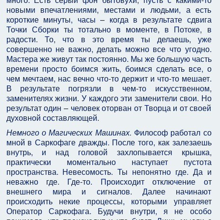
новыми впечатлениями, местами и людьми, а есть
короткие минуты, часы – когда в результате сдвига
Точки Сборки ты тотально в моменте, в Потоке, в
радости. То, что в это время ты делаешь, уже
совершенно не важно, делать можно все что угодно.
Мастера же живут так постоянно. Мы же большую часть
времени просто боимся жить, боимся сделать все, о
чем мечтаем, нас вечно что-то держит и что-то мешает.
В результате погрязли в чем-то искусственном,
заменителях жизни. У каждого эти заменители свои. Но
результат один – человек оторван от Творца и от своей
духовной составляющей.
Немного о Магических Машинах.
Философ работал со
мной в Саркофаге дважды. После того, как залезаешь
внутрь, и над головой захлопывается крышка,
практически моментально наступает пустота
пространства. Невесомость. Ты непонятно где. Да и
неважно где. Где-то. Происходит отключение от
внешнего мира и сигналов. Далее начинают
происходить некие процессы, которыми управляет
Оператор Саркофага. Будучи внутри, я не особо