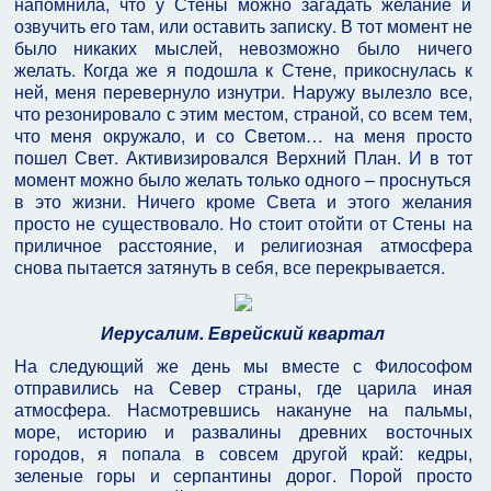
напомнила, что у Стены можно загадать желание и
озвучить его там, или оставить записку. В тот момент не
было никаких мыслей, невозможно было ничего
желать. Когда же я подошла к Стене, прикоснулась к
ней, меня перевернуло изнутри. Наружу вылезло все,
что резонировало с этим местом, страной, со всем тем,
что меня окружало, и со Светом… на меня просто
пошел Свет. Активизировался Верхний План. И в тот
момент можно было желать только одного – проснуться
в это жизни. Ничего кроме Света и этого желания
просто не существовало. Но стоит отойти от Стены на
приличное расстояние, и религиозная атмосфера
снова пытается затянуть в себя, все перекрывается.
Иерусалим. Еврейский квартал
На следующий же день мы вместе с Философом
отправились на Север страны, где царила иная
атмосфера. Насмотревшись накануне на пальмы,
море, историю и развалины древних восточных
городов, я попала в совсем другой край: кедры,
зеленые горы и серпантины дорог. Порой просто