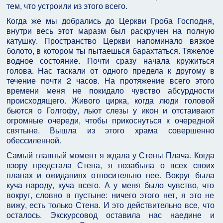
тем, что устроили из этого всего.
Когда же мы добрались до Церкви Гроба Господня,
внутри весь этот маразм был раскручен на полную
катушку. Пространство Церкви напоминало вязкое
болото, в котором ты пытаешься барахтаться. Тяжелое
водное состояние. Почти сразу начала кружиться
голова. Нас таскали от одного предела к другому в
течение почти 2 часов. На протяжение всего этого
времени меня не покидало чувство абсурдности
происходящего. Живого цирка, когда люди головой
бьются о Голгофу, льют слезы у икон и отстаивают
огромные очереди, чтобы прикоснуться к очередной
святыне. Вышла из этого храма совершенно
обессиленной.
Самый главный момент я ждала у Стены Плача. Когда
взору предстала Стена, я позабыла о всех своих
планах и ожиданиях относительно нее. Вокруг была
куча народу, куча всего. А у меня было чувство, что
вокруг, словно в пустыне: ничего этого нет, я это не
вижу, есть только Стена. И это действительно все, что
осталось. Экскурсовод оставила нас наедине и