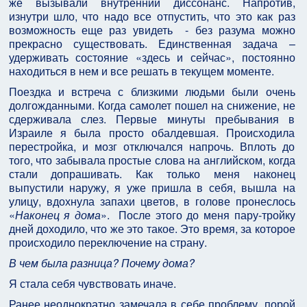
же вызывали внутренний диссонанс. Напротив,
изнутри шло, что надо все отпустить, что это как раз
возможность еще раз увидеть - без разума можно
прекрасно существовать. Единственная задача –
удерживать состояние «здесь и сейчас», постоянно
находиться в нем и все решать в текущем моменте.
Поездка и встреча с близкими людьми были очень
долгожданными. Когда самолет пошел на снижение, не
сдерживала слез. Первые минуты пребывания в
Израиле я была просто обалдевшая. Происходила
перестройка, и мозг отключался напрочь. Вплоть до
того, что забывала простые слова на английском, когда
стали допрашивать. Как только меня наконец
выпустили наружу, я уже пришла в себя, вышла на
улицу, вдохнула запахи цветов, в голове пронеслось
«
Наконец я дома
». После этого до меня пару-тройку
дней доходило, что же это такое. Это время, за которое
происходило переключение на страну.
В чем была разница? Почему дома?
Я стала себя чувствовать иначе.
Ранее неоднократно замечала в себе проблему, порой