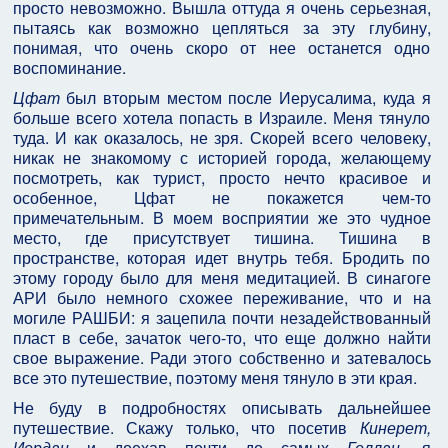
просто невозможно. Вышла оттуда я очень серьезная,
пытаясь как возможно цепляться за эту глубину,
понимая, что очень скоро от нее останется одно
воспоминание.
Цфат
был вторым местом после Иерусалима, куда я
больше всего хотела попасть в Израиле. Меня тянуло
туда. И как оказалось, не зря. Скорей всего человеку,
никак не знакомому с историей города, желающему
посмотреть, как турист, просто нечто красивое и
особенное, Цфат не покажется чем-то
примечательным. В моем восприятии же это чудное
место, где присутствует тишина. Тишина в
пространстве, которая идет внутрь тебя. Бродить по
этому городу было для меня медитацией. В синагоге
АРИ было немного схожее переживание, что и на
могиле РАШБИ: я зацепила почти незадействованный
пласт в себе, зачаток чего-то, что еще должно найти
свое выражение. Ради этого собственно и затевалось
все это путешествие, поэтому меня тянуло в эти края.
Не буду в подробностях описывать дальнейшее
путешествие. Скажу только, что посетив
Кинерет,
Иордан
и доехав почти до самых
Голлан
, я