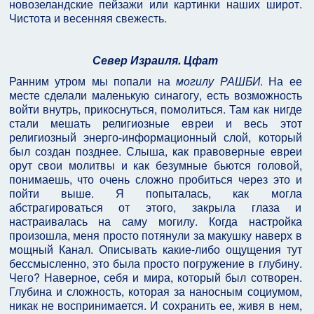
новозеландские пейзажи или картинки наших широт.
Чистота и весенняя свежесть.
Север Израиля. Цфат
Ранним утром мы попали на
могилу РАШБИ
. На ее
месте сделали маленькую синагогу, есть возможность
войти внутрь, прикоснуться, помолиться. Там как нигде
стали мешать религиозные евреи и весь этот
религиозный энерго-информационный слой, который
был создан позднее. Слыша, как правоверные евреи
орут свои молитвы и как безумные бьются головой,
понимаешь, что очень сложно пробиться через это и
пойти выше. Я попыталась, как могла
абстрагироваться от этого, закрыла глаза и
настраивалась на саму могилу. Когда настройка
произошла, меня просто потянули за макушку наверх в
мощный Канал. Описывать какие-либо ощущения тут
бессмысленно, это была просто погружение в глубину.
Чего? Наверное, себя и мира, который был сотворен.
Глубина и сложность, которая за наносным социумом,
никак не воспринимается. И сохранить ее, живя в нем,