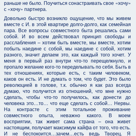
раньше не было. Поучиться сонастраивать свое «хочу»
с «хочу» партнера.
Довольно быстро возникло ощущение, что мы живем
вместе с И. в этой квартире долго-долго, как семейная
пара. Все вопросы совместного быта решались сами
собой. И во всем действовал принцип свободы и
расслабления – хотим быть вместе, мы вместе, хотим
побыть наедине с собой, мы наедине с собой, хотим
разного, значит делаем это, как каждый того хочет. У
меня в первый раз внутри что-то перещелкнуло, и
пропало желание кого-то переделывать по себя. Быть в
тех отношениях, которые есть, с таким человеком,
каков он есть. И не думать о том, что будет. Это было
революцией в голове, т.к. обычно я как раз всегда
думаю, что получится из отношений, что мне нужно
сделать, чтобы что-то получилось, как донести до
человека это…то… что еще сделать с собой… Нервы.
На контрасте с этим тотальное проживание
совместного опыта, неважно какого. В моем
восприятии, так живет сама страна – она живет
настоящим, получает максимум кайфа от того, что есть.
И не беспокоится…зачем…есть ведь Творец. Я