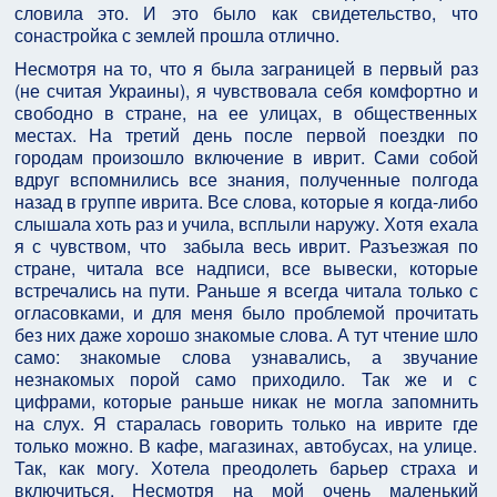
словила это. И это было как свидетельство, что
сонастройка с землей прошла отлично.
Несмотря на то, что я была заграницей в первый раз
(не считая Украины), я чувствовала себя комфортно и
свободно в стране, на ее улицах, в общественных
местах. На третий день после первой поездки по
городам произошло включение в иврит. Сами собой
вдруг вспомнились все знания, полученные полгода
назад в группе иврита. Все слова, которые я когда-либо
слышала хоть раз и учила, всплыли наружу. Хотя ехала
я с чувством, что забыла весь иврит. Разъезжая по
стране, читала все надписи, все вывески, которые
встречались на пути. Раньше я всегда читала только с
огласовками, и для меня было проблемой прочитать
без них даже хорошо знакомые слова. А тут чтение шло
само: знакомые слова узнавались, а звучание
незнакомых порой само приходило. Так же и с
цифрами, которые раньше никак не могла запомнить
на слух. Я старалась говорить только на иврите где
только можно. В кафе, магазинах, автобусах, на улице.
Так, как могу. Хотела преодолеть барьер страха и
включиться. Несмотря на мой очень маленький