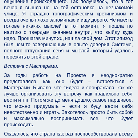
ощущение происходящего. Так получилось, что в тот
вечер я вышла не на той остановке на незнакомой
улице. Я страдаю топографическим кретинизмом и
всегда очень плохо запоминаю и ищу дорого. Не имея в
голове никаких мыслей в тот момент, я пошла по
наитию с твердым знанием внутри, что выйду куда
надо. Прошагав минут 20, нашла свой дом. Этот эпизод
был чем-то завершающим в опыте доверия Системе,
полного отпускания себя и мыслей, который удалось
пережить в этой стране.
Встреча с Мастерами.
За годы работы на Проекте я неоднократно
представляла, как оно будет – встретиться с
Мастерами. Бывало, что сидела и соображала, как же
лучше организовать эту встречу, как правильно себя
вести и т.п. Потом же до меня дошло, самое паршивое,
что можно придумать – если я буду вести себя
неестественно и играть. Захотелось просто быть собой
и максимально воспринимать все, что будет
происходить.
Оказалось, что страна как раз поспособствовала всему