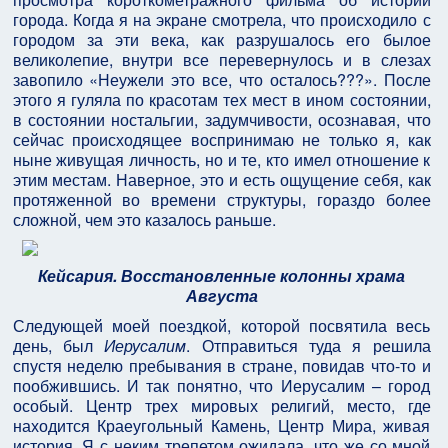
города. Когда я на экране смотрела, что происходило с
городом за эти века, как разрушалось его былое
великолепие, внутри все перевернулось и в слезах
завопило «Неужели это все, что осталось???». После
этого я гуляла по красотам тех мест в ином состоянии,
в состоянии ностальгии, задумчивости, осознавая, что
сейчас происходящее воспринимаю не только я, как
ныне живущая личность, но и те, кто имел отношение к
этим местам. Наверное, это и есть ощущение себя, как
протяженной во времени структуры, гораздо более
сложной, чем это казалось раньше.
Кейсария. Восстановленные колонны храма
Августа
Следующей моей поездкой, которой посвятила весь
день, был
Иерусалим
. Отправиться туда я решила
спустя неделю пребывания в стране, повидав что-то и
пообжившись. И так понятно, что Иерусалим – город
особый. Центр трех мировых религий, место, где
находится Краеугольный Камень, Центр Мира, живая
история. Я с неким трепетом ожидала, что же со мной