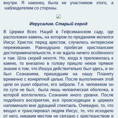
внутри. Я наконец была не участником этого, а
наблюдателем со стороны.
Иерусалим. Старый город
В Церкви Всех Наций в Гефсиманском саду, где
расположен камень, на котором по преданиям молился
Иисус Христос перед арестом, случилось интересное
переживание. Равнодушно пробегая христианские
достопримечательности, я не ждала ничего особенного
и там. Шла скорей нехотя. Но, когда я приложилась к
камню, то внезапно в голову пришло некое прямое
знание о том, что Иешуа действительно был здесь, и он
был Сознанием, пришедшим на нашу Планету
временно с конкретной целью. После выполнения этой
цели он ушел обратно, его забрали. Т.е. человеком он
по сути не был, была лишь человеческая оболочка, в
которой воплотилось Сознание иного уровня. После
подобного восприятия, все происходящее в церквях
напоминало мне дурацкий спектакль. Очевидно, то, что
вещал и транслировал людям Иисус, то, что исходило
от него, никаким местом не связано с христианством и