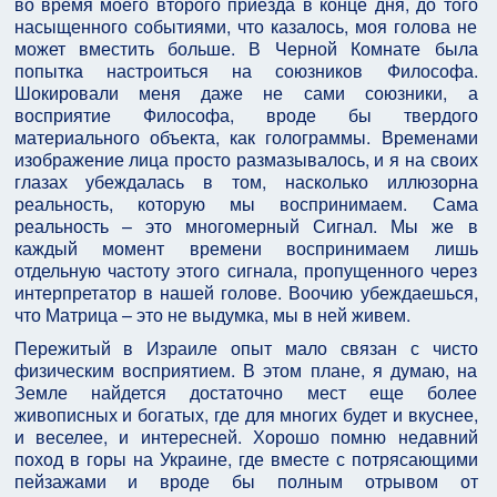
во время моего второго приезда в конце дня, до того
насыщенного событиями, что казалось, моя голова не
может вместить больше. В Черной Комнате была
попытка настроиться на союзников Философа.
Шокировали меня даже не сами союзники, а
восприятие Философа, вроде бы твердого
материального объекта, как голограммы. Временами
изображение лица просто размазывалось, и я на своих
глазах убеждалась в том, насколько иллюзорна
реальность, которую мы воспринимаем. Сама
реальность – это многомерный Сигнал. Мы же в
каждый момент времени воспринимаем лишь
отдельную частоту этого сигнала, пропущенного через
интерпретатор в нашей голове. Воочию убеждаешься,
что Матрица – это не выдумка, мы в ней живем.
Пережитый в Израиле опыт мало связан с чисто
физическим восприятием. В этом плане, я думаю, на
Земле найдется достаточно мест еще более
живописных и богатых, где для многих будет и вкуснее,
и веселее, и интересней. Хорошо помню недавний
поход в горы на Украине, где вместе с потрясающими
пейзажами и вроде бы полным отрывом от