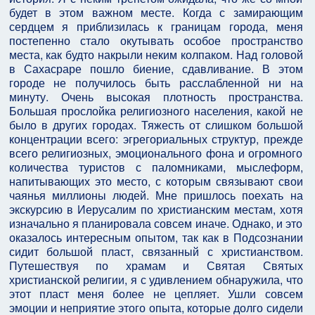
будет в этом важном месте. Когда с замирающим
сердцем я приблизилась к границам города, меня
постепенно стало окутывать особое пространство
места, как будто накрыли неким колпаком. Над головой
в Сахасраре пошло биение, сдавливание. В этом
городе не получилось быть расслабленной ни на
минуту. Очень высокая плотность пространства.
Большая прослойка религиозного населения, какой не
было в других городах. Тяжесть от слишком большой
концентрации всего: эгрегориальных структур, прежде
всего религиозных, эмоционального фона и огромного
количества туристов с паломниками, мыслеформ,
напитывающих это место, с которым связывают свои
чаянья миллионы людей. Мне пришлось поехать на
экскурсию в Иерусалим по христианским местам, хотя
изначально я планировала совсем иначе. Однако, и это
оказалось интересным опытом, так как в Подсознании
сидит большой пласт, связанный с христианством.
Путешествуя по храмам и Святая Святых
христианской религии, я с удивлением обнаружила, что
этот пласт меня более не цепляет. Ушли совсем
эмоции и неприятие этого опыта, которые долго сидели