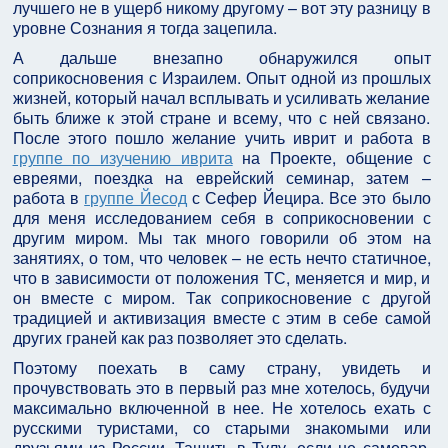
лучшего не в ущерб никому другому – вот эту разницу в
уровне Сознания я тогда зацепила.
А дальше внезапно обнаружился опыт
соприкосновения с Израилем. Опыт одной из прошлых
жизней, который начал всплывать и усиливать желание
быть ближе к этой стране и всему, что с ней связано.
После этого пошло желание учить иврит и работа в
группе по изучению иврита
на Проекте, общение с
евреями, поездка на еврейский семинар, затем –
работа в
группе Йесод
с Сефер Йецира. Все это было
для меня исследованием себя в соприкосновении с
другим миром. Мы так много говорили об этом на
занятиях, о том, что человек – не есть нечто статичное,
что в зависимости от положения ТС, меняется и мир, и
он вместе с миром. Так соприкосновение с другой
традицией и активизация вместе с этим в себе самой
других граней как раз позволяет это сделать.
Поэтому поехать в саму страну, увидеть и
прочувствовать это в первый раз мне хотелось, будучи
максимально включенной в нее. Не хотелось ехать с
русскими туристами, со старыми знакомыми или
друзьями из России. Тащить в Тулу, если не самовар,