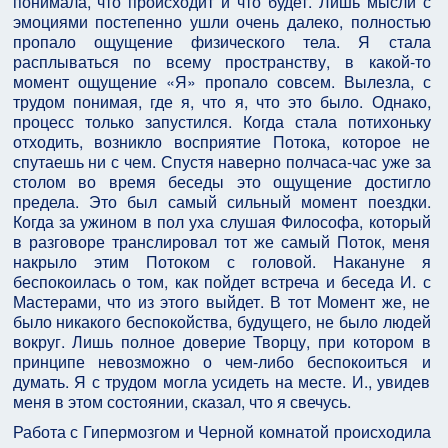
понимала, что происходит и что будет. Лишь мысли с
эмоциями постепенно ушли очень далеко, полностью
пропало ощущение физического тела. Я стала
расплываться по всему пространству, в какой-то
момент ощущение «Я» пропало совсем. Вылезла, с
трудом понимая, где я, что я, что это было. Однако,
процесс только запустился. Когда стала потихоньку
отходить, возникло восприятие Потока, которое не
спутаешь ни с чем. Спустя наверно полчаса-час уже за
столом во время беседы это ощущение достигло
предела. Это был самый сильный момент поездки.
Когда за ужином в пол уха слушая Философа, который
в разговоре транслировал тот же самый Поток, меня
накрыло этим Потоком с головой. Накануне я
беспокоилась о том, как пойдет встреча и беседа И. с
Мастерами, что из этого выйдет. В тот Момент же, не
было никакого беспокойства, будущего, не было людей
вокруг. Лишь полное доверие Творцу, при котором в
принципе невозможно о чем-либо беспокоиться и
думать. Я с трудом могла усидеть на месте. И., увидев
меня в этом состоянии, сказал, что я свечусь.
Работа с Гипермозгом и Черной комнатой происходила