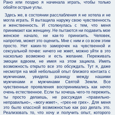
Рано или поздно я начинала играть, чтобы только
обойти острые углы.
Здесь же, в состоянии расслабления я не хотела и не
могла играть. Я вытащила наружу свою чувственность
и женственность. И столкнулась с тем, что меня
принимают как женщину. Не пытаются ни подавить мое
женское начало, ни как-то принизить. Человек,
напротив, может это оценить. Мне с ним и со всем этим
просто. Нет каких-то заморочек на чувственной и
сексуальной почве: ничего не жмет, можно уйти в это
насколько возможно и есть желание. Переживать
эмоции вдвоем, не имея на этом зацикла. Иметь
возможность открыто все это обсуждать. Тут я, даже
несмотря на мой небольшой опыт близкого контакта с
мужчинами, увидела разницу между нашими
мужчинами и мужчинами Святой Земли. Все
чувственные проявления воспринимались как нечто
очень естественное. Если ты хочешь чего-то пережить,
ты просто делаешь, не рассуждая «правильно-
неправильно», «могу-жмет», «грех-не грех». Для меня
это было классной возможностью как раз делать это.
Реализовать то, что хочу и получить опыт, которого