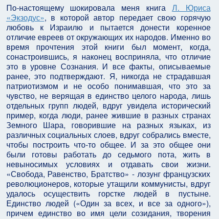
По-настоящему шокировала меня книга
Л. Юриса
«Экзодус»
, в которой автор передает свою горячую
любовь к Израилю и пытается донести коренное
отличие евреев от окружающих их народов. Именно во
время прочтения этой книги был момент, когда,
сонастроившись, я наконец восприняла, что отличие
это в уровне Сознания. И все факты, описываемые
ранее, это подтверждают. Я, никогда не страдавшая
патриотизмом и не особо понимавшая, что это за
чувство, не верящая в единство целого народа, лишь
отдельных групп людей, вдруг увидела исторический
пример, когда люди, ранее жившие в разных странах
Земного Шара, говорившие на разных языках, из
различных социальных слоев, вдруг собрались вместе,
чтобы построить что-то общее. И за это общее они
были готовы работать до седьмого пота, жить в
невыносимых условиях и отдавать свои жизни.
«Свобода, Равенство, Братство» - лозунг французских
революционеров, которые утащили коммунисты, вдруг
удалось осуществить горстке людей в пустыне.
Единство людей («Один за всех, и все за одного»),
причем единство во имя цели созидания, творения