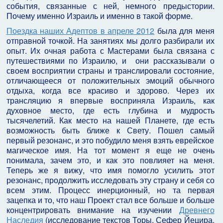
события, связанные с ней, немного предыстории.
Почему именно Израиль и именно в такой форме.
Поездка наших Адептов в апреле 2012
была для меня
отправной точкой. На занятиях мы долго разбирали их
опыт. Их очная работа с Мастерами была связана с
путешествиями по Израилю, и они рассказывали о
своем восприятии страны и транслировали состояние,
отличающееся от положительных эмоций обычного
отдыха, когда все красиво и здорово. Через их
трансляцию я впервые восприняла Израиль, как
духовное место, где есть глубина и мудрость
тысячелетий. Как место на нашей Планете, где есть
возможность быть ближе к Свету. Пошел самый
первый резонанс, и это побудило меня взять еврейское
магическое имя. На тот момент я еще не очень
понимала, зачем это, и как это повлияет на меня.
Теперь же я вижу, что имя помогло усилить этот
резонанс, продолжить исследовать эту страну и себя со
всем этим. Процесс инерционный, но та первая
зацепка и то, что наш Проект стал все больше и больше
концентрировать внимание на изучении
Древнего
Наследия
(исследование текстов Торы, Сефер Йецира,