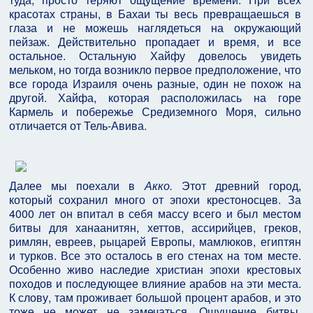
красотах страны, в Бахаи ты весь превращаешься в
глаза и не можешь наглядеться на окружающий
пейзаж. Действительно пропадает и время, и все
остальное. Остальную Хайфу довелось увидеть
мельком, но тогда возникло первое предположение, что
все города Израиля очень разные, один не похож на
другой. Хайфа, которая расположилась на горе
Кармель и побережье Средиземного Моря, сильно
отличается от Тель-Авива.
Далее мы поехали в
Акко.
Этот древний город,
который сохранил много от эпохи крестоносцев. За
4000 лет он впитал в себя массу всего и был местом
битвы для ханаанитян, хеттов, ассирийцев, греков,
римлян, евреев, рыцарей Европы, мамлюков, египтян
и турков. Все это осталось в его стенах на том месте.
Особенно живо наследие христиан эпохи крестовых
походов и последующее влияние арабов на эти места.
К слову, там проживает большой процент арабов, и это
тоже не может не замечаться. Ощущение битвы,