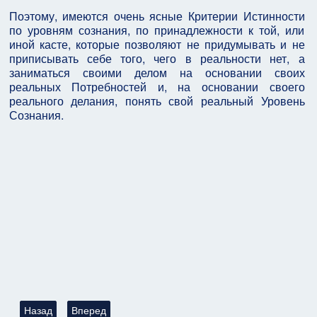
Поэтому, имеются очень ясные Критерии Истинности
по уровням сознания, по принадлежности к той, или
иной касте, которые позволяют не придумывать и не
приписывать себе того, чего в реальности нет, а
заниматься своими делом на основании своих
реальных Потребностей и, на основании своего
реального делания, понять свой реальный Уровень
Сознания.
Предыдущий: Глава: Поговорим ещё раз о Критериях Истинно
Следующий: Глава: 7 Тел и Сферы Жизнедеятельно
Назад
Вперед