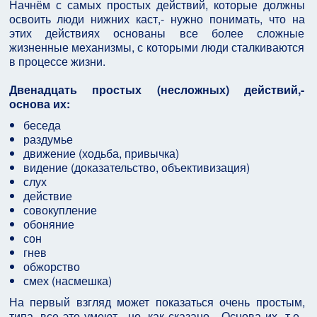
Начнём с самых простых действий, которые должны
освоить люди нижних каст,- нужно понимать, что на
этих действиях основаны все более сложные
жизненные механизмы, с которыми люди сталкиваются
в процессе жизни.
Двенадцать простых (несложных) действий,-
основа их:
беседа
раздумье
движение (ходьба, привычка)
видение (доказательство, объективизация)
слух
действие
совокупление
обоняние
сон
гнев
обжорство
смех (насмешка)
На первый взгляд может показаться очень простым,
типа, все это умеют,- но, как сказано - Основа их, т.е.,