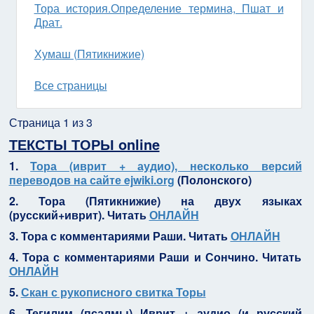
Тора история.Определение термина, Пшат и
Драт.
Хумаш (Пятикнижие)
Все страницы
Страница 1 из 3
ТЕКСТЫ ТОРЫ online
1.
Тора (иврит + аудио), несколько версий
переводов на сайте ejwiki.org
(Полонского)
2. Тора (Пятикнижие) на двух языках
(русский+иврит). Читать
ОНЛАЙН
3. Тора с комментариями Раши. Читать
ОНЛАЙН
4. Тора с комментариями Раши и Сончино. Читать
ОНЛАЙН
5.
Скан с рукописного свитка Торы
6. Тегилим (псалмы) Иврит + аудио (и русский