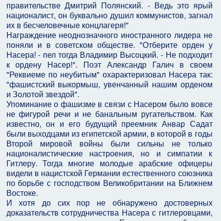
правительстве Дмитрий Полянский. - Ведь это ярый
националист, он буквально душил коммунистов, загнал
их в бесчеловечные концлагеря!"
Награждение неоднозначного иностранного лидера не
поняли и в советском обществе. "Отберите орден у
Насера! - пел тогда Владимир Высоцкий. - Не подходит
к ордену Насер!". Поэт Александр Галич в своем
"Реквиеме по неубитым" охарактеризовал Насера так:
"фашистский выкормыш, увенчанный нашим орденом
и Золотой звездой".
Упоминание о фашизме в связи с Насером было вовсе
не фигурой речи и не банальным ругательством. Как
известно, он и его будущий преемник Анвар Садат
были выходцами из египетской армии, в которой в годы
Второй мировой войны были сильны не только
националистические настроения, но и симпатии к
Гитлеру. Тогда многие молодые арабские офицеры
видели в нацистской Германии естественного союзника
по борьбе с господством Великобритании на Ближнем
Востоке.
И хотя до сих пор не обнаружено достоверных
доказательств сотрудничества Насера с гитлеровцами,