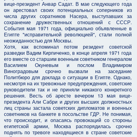
вице-президент Анвар Садат. В мае следующего года
он арестовал своих потенциальных соперников из
числа других соратников Насера, выступавших за
сохранение дружественных отношений с СССР.
События мая 1971 года, официально объявленные в
Египте "исправительной революцией", стали полной
неожиданностью для Москвы.
Хотя, как вспоминал потом резидент советской
разведки Вадим Кирпиченко, в конце апреля 1971 года
его вместе со старшим военным советником генералом
Василием Окуневым и послом Владимиром
Виноградовым срочно вызвали на заседание
Политбюро для доклада о ситуации в Египте. Однако,
несмотря на их тревожные предупреждения, советские
руководители так и не приняли никакого конкретного
решения. Весть об аресте вечером 13 мая вице-
президента Али Сабри и других высших должностных
лиц страны застала советских дипломатов и военных
советников на банкете в посольстве ГДР. Не понимая,
что происходит, и опасаясь провокаций со стороны
египетской армии, Москва распорядилась срочно
поднять по тревоге находящиеся в стране советские