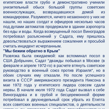
египетские власти грубо и демонстративно учинили
унизительный обыск большой группы советских
военнослужащих, возвращавшихся домой из
командировки. Разумеется, ничего незаконного у них не
нашли, но наших солдат и офицеров несколько часов
под дулами автоматов продержали в здании аэропорта
без еды и воды. Когда возмущенный посол Виноградов
потребовал разъяснений у Садата, ему пришлось
довольствоваться выражением сожаления и просьбой
считать инцидент исчерпанным.
"Мы бежим обратно в Крым"
Развязка была ожидаемой: как вспоминал посол в
США Добрынин, Садат "дважды побывал в Москве (в
феврале и апреле 1972-го) в расчете втянуть советское
руководство в военный союз против Израиля", но в
обоих случаях ему отказали. Но после успешного
визита в СССР американского президента Никсона в
мае 1972 года у египетского лидера совсем сдали
нервы. В начале июля 1972 года Садат вызвал к себе
Виноградова и в грубой и бесцеремонной форме
потребовал в двухнедельный срок убрать из Египта
всех советских военных специалистов, о деятельности