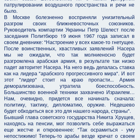
патрулировании воздушного пространства и речи не
было.
В Москве болезненно восприняли унизительный
разгром своих ближневосточных союзников.
Руководитель компартии Украины Петр Шелест после
заседания Политбюро 19 июня 1967 года записал в
своем дневнике: "Настроение у всех какое-то гнетущее.
После воинственных, хвастливых заявлений Насера
мы не ожидали, что так молниеносно будет
разгромлена арабская армия, в результате так низко
падет авторитет Насера. На него ведь делалась ставка
как на лидера "арабского прогрессивного мира". И вот
этот "лидер" стоит на краю пропасти... Армия
деморализована, утратила боеспособность.
Большинство военной техники захвачено Израилем…
Нам, очевидно, придется все начинать сначала:
политику, тактику, дипломатию, оружие. Недешево
будет обходиться все это для нашего народа, страны".
Бывший глава советского государства Никита Хрущев,
находясь на пенсии, мог позволить себе выражаться
еще жестче и откровеннее: "Так осрамиться - уму
непостижимо! Теперь-то арабы везде кричат о своем