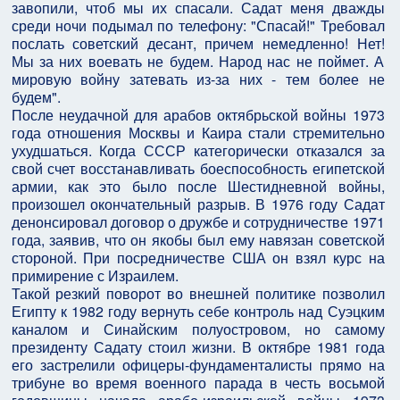
завопили, чтоб мы их спасали. Садат меня дважды
среди ночи подымал по телефону: "Спасай!" Требовал
послать советский десант, причем немедленно! Нет!
Мы за них воевать не будем. Народ нас не поймет. А
мировую войну затевать из-за них - тем более не
будем".
После неудачной для арабов октябрьской войны 1973
года отношения Москвы и Каира стали стремительно
ухудшаться. Когда СССР категорически отказался за
свой счет восстанавливать боеспособность египетской
армии, как это было после Шестидневной войны,
произошел окончательный разрыв. В 1976 году Садат
денонсировал договор о дружбе и сотрудничестве 1971
года, заявив, что он якобы был ему навязан советской
стороной. При посредничестве США он взял курс на
примирение с Израилем.
Такой резкий поворот во внешней политике позволил
Египту к 1982 году вернуть себе контроль над Суэцким
каналом и Синайским полуостровом, но самому
президенту Садату стоил жизни. В октябре 1981 года
его застрелили офицеры-фундаменталисты прямо на
трибуне во время военного парада в честь восьмой