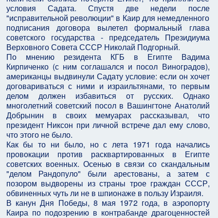
условия Садата. Спустя две недели после
"исправительной революции" в Каир для немедленного
подписания договора вылетел формальный глава
советского государства - председатель Президиума
Верховного Совета СССР Николай Подгорный.
По мнению резидента КГБ в Египте Вадима
Кирпиченко (с ним соглашался и посол Виноградов),
американцы выдвинули Садату условие: если он хочет
договариваться с ними и израильтянами, то первым
делом должен избавиться от русских. Однако
многолетний советский посол в Вашингтоне Анатолий
Добрынин в своих мемуарах рассказывал, что
президент Никсон при личной встрече дал ему слово,
что этого не было.
Как бы то ни было, но с лета 1971 года начались
провокации против расквартированных в Египте
советских военных. Осенью в связи со скандальным
"делом Рандопуло" были арестованы, а затем с
позором выдворены из страны трое граждан СССР,
обвиненных чуть ли не в шпионаже в пользу Израиля.
В канун Дня Победы, 8 мая 1972 года, в аэропорту
Каира по подозрению в контрабанде драгоценностей