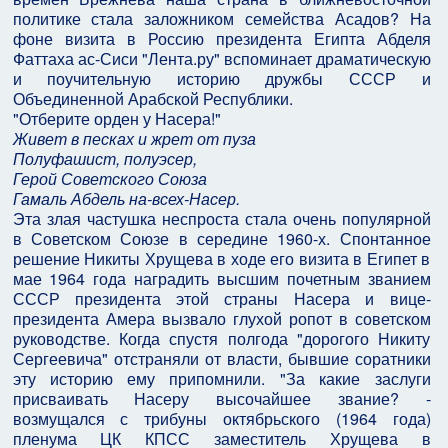
политике стала заложником семейства Асадов? На
фоне визита в Россию президента Египта Абделя
Фаттаха ас-Сиси "Лента.ру" вспоминает драматическую
и поучительную историю дружбы СССР и
Объединенной Арабской Республики.
"Отберите орден у Насера!"
Живет в песках и жрет от пуза
Полуфашист, полуэсер,
Герой Советского Союза
Гамаль Абдель на-всех-Насер.
Эта злая частушка неспроста стала очень популярной
в Советском Союзе в середине 1960-х. Спонтанное
решение Никиты Хрущева в ходе его визита в Египет в
мае 1964 года наградить высшим почетным званием
СССР президента этой страны Насера и вице-
президента Амера вызвало глухой ропот в советском
руководстве. Когда спустя полгода "дорогого Никиту
Сергеевича" отстраняли от власти, бывшие соратники
эту историю ему припомнили. "За какие заслуги
присваивать Насеру высочайшее звание? -
возмущался с трибуны октябрьского (1964 года)
пленума ЦК КПСС заместитель Хрущева в