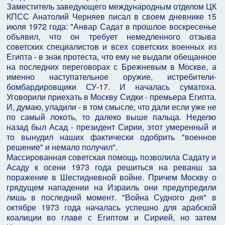
Заместитель заведующего международным отделом ЦК
КПСС Анатолий Черняев писал в своем дневнике 15
июля 1972 года: "Анвар Садат в прошлое воскресенье
объявил, что он требует немедленного отзыва
советских специалистов и всех советских военных из
Египта - в знак протеста, что ему не выдали обещанное
на последних переговорах с Брежневым в Москве, а
именно наступательное оружие, истребители-
бомбардировщики СУ-17. И началась суматоха.
Уговорили приехать в Москву Сидки - премьера Египта.
И, думаю, уладили - в том смысле, что дали если уже не
по самый локоть, то далеко выше пальца. Неделю
назад был Асад - президент Сирии, этот умеренный и
то вынудил наших фактически одобрить "военное
решение" и немало получил".
Массированная советская помощь позволила Садату и
Асаду к осени 1973 года решиться на реванш за
поражение в Шестидневной войне. Причем Москву о
грядущем нападении на Израиль они предупредили
лишь в последний момент. "Война Судного дня" в
октябре 1973 года началась успешно для арабской
коалиции во главе с Египтом и Сирией, но затем