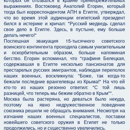
которых он отозвался в крайне пренебрежительных
выражениях. Востоковед Анатолий Егорин, который
тогда был корреспондентом АПН в Египте, утверждал,
что во время этой аудиенции египетский президент
бился в истерике и кричал: "Русский медведь сделал
свое дело в Египте. Здесь, в пустыне, ему больше
делать нечего!"
Поспешная эвакуация 15-тысячного советского
воинского контингента проходила самым унизительным
и оскорбительным образом, больше напоминая
бегство. Егорин вспоминал, что "графиня Белецкая,
содержавшая в Египте несколько пансионатов для
престарелых русских эмигрантов, наблюдая переполох
наших военных, воскликнула: "Боже, так когда-то
бежали последние врангелевцы из Крыма!" На что ей
кто-то из наших резонно ответил: "С той лишь
разницей, что теперь мы бежим обратно в Крым"".
Москва была растеряна, но деваться было некуда,
поэтому на явно недружественное поведение
союзника решили не обращать внимания. Несмотря на
изгнание наших военных специалистов, поставки
новейшего советского оружия в Египет не только
продолжились, но и существенно увеличились.