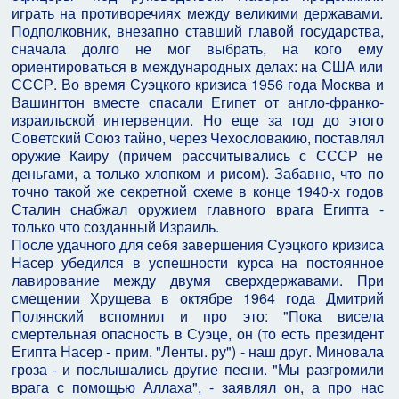
играть на противоречиях между великими державами.
Подполковник, внезапно ставший главой государства,
сначала долго не мог выбрать, на кого ему
ориентироваться в международных делах: на США или
СССР. Во время Суэцкого кризиса 1956 года Москва и
Вашингтон вместе спасали Египет от англо-франко-
израильской интервенции. Но еще за год до этого
Советский Союз тайно, через Чехословакию, поставлял
оружие Каиру (причем рассчитывались с СССР не
деньгами, а только хлопком и рисом). Забавно, что по
точно такой же секретной схеме в конце 1940-х годов
Сталин снабжал оружием главного врага Египта -
только что созданный Израиль.
После удачного для себя завершения Суэцкого кризиса
Насер убедился в успешности курса на постоянное
лавирование между двумя сверхдержавами. При
смещении Хрущева в октябре 1964 года Дмитрий
Полянский вспомнил и про это: "Пока висела
смертельная опасность в Суэце, он (то есть президент
Египта Насер - прим. "Ленты. ру") - наш друг. Миновала
гроза - и послышались другие песни. "Мы разгромили
врага с помощью Аллаха", - заявлял он, а про нас