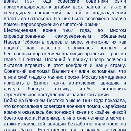
войны 1967 года советские советники были
прикомандированы к штабам всех рангов, а также к
командирам соединений, частей и подразделений
вплоть до батальона. На них была возложена задача
помочь перевооружению египетской армии".
Шестидневная война 1967 года, во многом
спровоцированная самоуверенным обещанием
Насера "сбросить евреев в море, уничтожив их как
нацию", как известно, окончилась полным и
бесславным поражением коалиции арабских стран во
главе с Египтом. Впавший в панику Насер всячески
пытался втравить в этот конфликт и нашу страну.
Советский дипломат Валентин Фалин вспоминал, что
египетский лидер отчаянно просил Москву немедленно
прислать в Египет танки, артиллерию, авиацию и
другую боевую технику, чтобы остановить
стремительное наступление израильской армии.
Война на Ближнем Востоке в июне 1967 года показала,
что колоссальная советская военная помощь арабским
армиям оказалась бесполезной из-за их крайне низкой
боеготовности. Например, египетские летчики в момент
атаки израильской авиации беззаботно пили кофе на
своих базах. Естественно, ни о каком дежурном