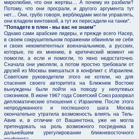
миролюбии, что они жертвы… А почему их разбили?
Потому, что они просрали, и другого аргумента тут
нет… Они, грубо говоря, верблюдами могли управлять,
они владели винтовкой, а тут их пересадили на танки".
"Попадете в плен - мы вас не знаем"
Однако сами арабские лидеры, и прежде всего Насер,
в своем сокрушительном поражении обвиняли не себя
и своих некомпетентных военачальников, а русских,
которые, по их мнению, в критический момент не
помогли, а если и помогли, то явно недостаточно.
Сначала они умоляли, а потом яростно требовали от
друзей из Москвы вмешаться в конфликт с Израилем.
Советские руководители этого не хотели, но для
спасения своего авторитета на Ближнем Востоке
вынуждены были пойти на поводу у непутевых
союзников. В июне 1967 года Советский Союз разорвал
дипломатические отношения с Израилем. После этого
непродуманного и поспешного шага Москва
окончательно утратила возможность влиять на Тель-
Авив и, в отличие от Вашингтона, уже не могла
претендовать на роль возможного посредника в
дальнейшем урегулировании ближневосточного
конфликта.