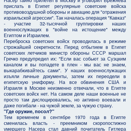
Насер тайно прилетел в Москву и уговорил Брежнева
прислать в Египет регулярные советские войска
противовоздушной обороны и авиацию для "отражения
израильской агрессии". Так началась операция "Кавказ"
- участие 32-тысячной группировки наших
военнослужащих в "войне на истощение" между
Египтом и Израилем.
Переброска советских войск проводилась в режиме
строжайшей секретности. Перед отбытием в Египет
советских летчиков министр обороны СССР маршал
Гречко предупредил их: "Если вас собьют за Суэцким
каналом и вы попадете в плен - мы вас не знаем,
выкарабкивайтесь сами". У наших военнослужащих
изъяли личные документы, затем их переодели в
египетскую униформу. На все обвинения США и
Израиля в Москве неизменно отвечали, что в Египте
советских войск нет. На самом деле наши военные не
просто там дислоцировались, но активно воевали и
даже погибали - на чужой земле, за чужую страну.
"Где оружие, посол?"
Тем временем в сентябре 1970 года в Египте
сменилась власть - преемником скоропостижно
умершего Насера стал давний почитатель Гитлера