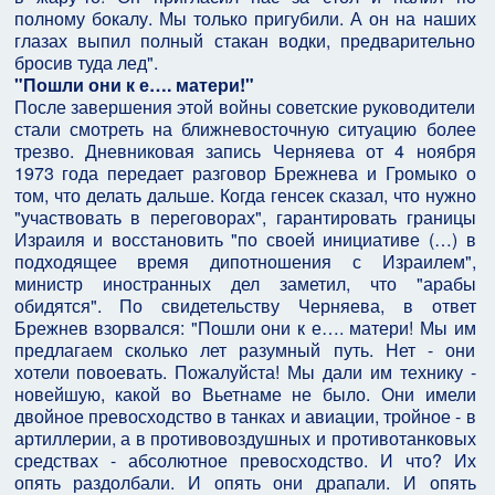
полному бокалу. Мы только пригубили. А он на наших
глазах выпил полный стакан водки, предварительно
бросив туда лед".
"Пошли они к е…. матери!"
После завершения этой войны советские руководители
стали смотреть на ближневосточную ситуацию более
трезво. Дневниковая запись Черняева от 4 ноября
1973 года передает разговор Брежнева и Громыко о
том, что делать дальше. Когда генсек сказал, что нужно
"участвовать в переговорах", гарантировать границы
Израиля и восстановить "по своей инициативе (…) в
подходящее время дипотношения с Израилем",
министр иностранных дел заметил, что "арабы
обидятся". По свидетельству Черняева, в ответ
Брежнев взорвался: "Пошли они к е…. матери! Мы им
предлагаем сколько лет разумный путь. Нет - они
хотели повоевать. Пожалуйста! Мы дали им технику -
новейшую, какой во Вьетнаме не было. Они имели
двойное превосходство в танках и авиации, тройное - в
артиллерии, а в противовоздушных и противотанковых
средствах - абсолютное превосходство. И что? Их
опять раздолбали. И опять они драпали. И опять