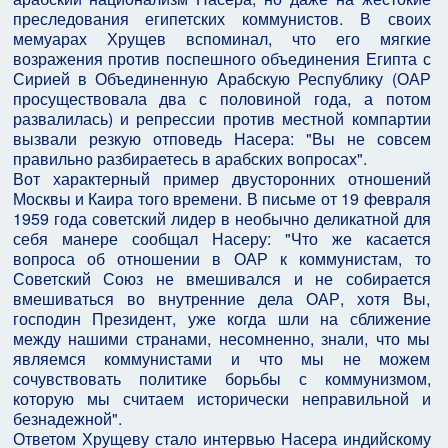
преследования египетских коммунистов. В своих
мемуарах Хрущев вспоминал, что его мягкие
возражения против поспешного объединения Египта с
Сирией в Объединенную Арабскую Республику (ОАР
просуществовала два с половиной года, а потом
развалилась) и репрессии против местной компартии
вызвали резкую отповедь Насера: "Вы не совсем
правильно разбираетесь в арабских вопросах".
Вот характерный пример двусторонних отношений
Москвы и Каира того времени. В письме от 19 февраля
1959 года советский лидер в необычно деликатной для
себя манере сообщал Насеру: "Что же касается
вопроса об отношении в ОАР к коммунистам, то
Советский Союз не вмешивался и не собирается
вмешиваться во внутренние дела ОАР, хотя Вы,
господин Президент, уже когда шли на сближение
между нашими странами, несомненно, знали, что мы
являемся коммунистами и что мы не можем
сочувствовать политике борьбы с коммунизмом,
которую мы считаем исторически неправильной и
безнадежной".
Ответом Хрущеву стало интервью Насера индийскому