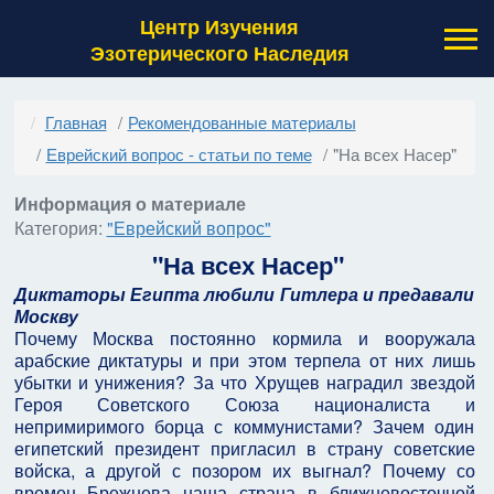
Центр Изучения
Эзотерического Наследия
Главная
Рекомендованные материалы
Еврейский вопрос - статьи по теме
"На всех Насер"
Информация о материале
Категория:
"Еврейский вопрос"
"На всех Насер"
Диктаторы Египта любили Гитлера и предавали
Москву
Почему Москва постоянно кормила и вооружала
арабские диктатуры и при этом терпела от них лишь
убытки и унижения? За что Хрущев наградил звездой
Героя Советского Союза националиста и
непримиримого борца с коммунистами? Зачем один
египетский президент пригласил в страну советские
войска, а другой с позором их выгнал? Почему со
времен Брежнева наша страна в ближневосточной