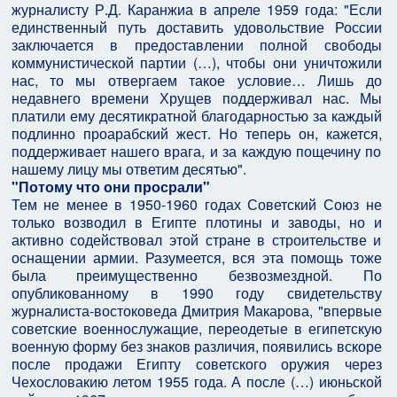
журналисту Р.Д. Каранжиа в апреле 1959 года: "Если
единственный путь доставить удовольствие России
заключается в предоставлении полной свободы
коммунистической партии (…), чтобы они уничтожили
нас, то мы отвергаем такое условие… Лишь до
недавнего времени Хрущев поддерживал нас. Мы
платили ему десятикратной благодарностью за каждый
подлинно проарабский жест. Но теперь он, кажется,
поддерживает нашего врага, и за каждую пощечину по
нашему лицу мы ответим десятью".
"Потому что они просрали"
Тем не менее в 1950-1960 годах Советский Союз не
только возводил в Египте плотины и заводы, но и
активно содействовал этой стране в строительстве и
оснащении армии. Разумеется, вся эта помощь тоже
была преимущественно безвозмездной. По
опубликованному в 1990 году свидетельству
журналиста-востоковеда Дмитрия Макарова, "впервые
советские военнослужащие, переодетые в египетскую
военную форму без знаков различия, появились вскоре
после продажи Египту советского оружия через
Чехословакию летом 1955 года. А после (…) июньской