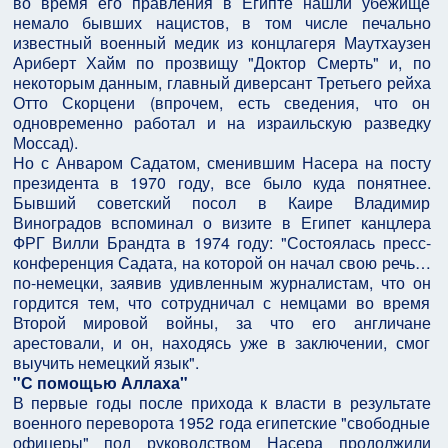
во время его правления в Египте нашли убежище
немало бывших нацистов, в том числе печально
известный военный медик из концлагеря Маутхаузен
Ариберт Хайм по прозвищу "Доктор Смерть" и, по
некоторым данным, главный диверсант Третьего рейха
Отто Скорцени (впрочем, есть сведения, что он
одновременно работал и на израильскую разведку
Моссад).
Но с Анваром Садатом, сменившим Насера на посту
президента в 1970 году, все было куда понятнее.
Бывший советский посол в Каире Владимир
Виноградов вспоминал о визите в Египет канцлера
ФРГ Вилли Брандта в 1974 году: "Состоялась пресс-
конференция Садата, на которой он начал свою речь…
по-немецки, заявив удивленным журналистам, что он
гордится тем, что сотрудничал с немцами во время
Второй мировой войны, за что его англичане
арестовали, и он, находясь уже в заключении, смог
выучить немецкий язык".
"С помощью Аллаха"
В первые годы после прихода к власти в результате
военного переворота 1952 года египетские "свободные
офицеры" под руководством Насера продолжили