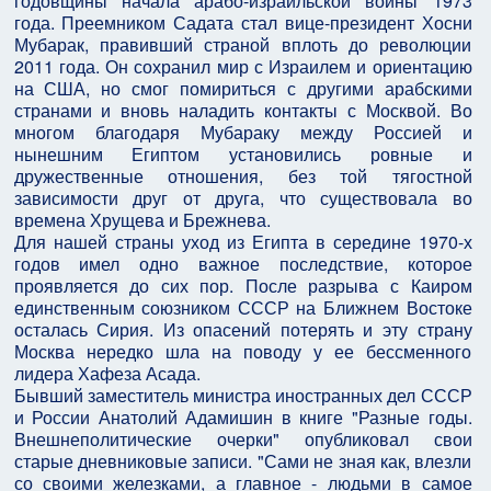
годовщины начала арабо-израильской войны 1973
года. Преемником Садата стал вице-президент Хосни
Мубарак, правивший страной вплоть до революции
2011 года. Он сохранил мир с Израилем и ориентацию
на США, но смог помириться с другими арабскими
странами и вновь наладить контакты с Москвой. Во
многом благодаря Мубараку между Россией и
нынешним Египтом установились ровные и
дружественные отношения, без той тягостной
зависимости друг от друга, что существовала во
времена Хрущева и Брежнева.
Для нашей страны уход из Египта в середине 1970-х
годов имел одно важное последствие, которое
проявляется до сих пор. После разрыва с Каиром
единственным союзником СССР на Ближнем Востоке
осталась Сирия. Из опасений потерять и эту страну
Москва нередко шла на поводу у ее бессменного
лидера Хафеза Асада.
Бывший заместитель министра иностранных дел СССР
и России Анатолий Адамишин в книге "Разные годы.
Внешнеполитические очерки" опубликовал свои
старые дневниковые записи. "Сами не зная как, влезли
со своими железками, а главное - людьми в самое