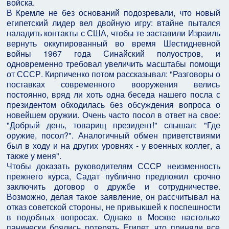
войска.
В Кремле не без оснований подозревали, что новый
египетский лидер вел двойную игру: втайне пытался
наладить контакты с США, чтобы те заставили Израиль
вернуть оккупированный во время Шестидневной
войны 1967 года Синайский полуостров, и
одновременно требовал увеличить масштабы помощи
от СССР. Кирпиченко потом рассказывал: "Разговоры о
поставках современного вооружения велись
постоянно, вряд ли хоть одна беседа нашего посла с
президентом обходилась без обсуждения вопроса о
новейшем оружии. Очень часто посол в ответ на свое:
"Добрый день, товарищ президент!" слышал: "Где
оружие, посол?". Аналогичный обмен приветствиями
был в ходу и на других уровнях - у военных коллег, а
также у меня".
Чтобы доказать руководителям СССР неизменность
прежнего курса, Садат публично предложил срочно
заключить договор о дружбе и сотрудничестве.
Возможно, делая такое заявление, он рассчитывал на
отказ советской стороны, не привыкшей к поспешности
в подобных вопросах. Однако в Москве настолько
панически боялись потерять Египет, что приняли все