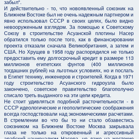
забыл".
И действительно - то, что новоявленный союзник на
Ближнем Востоке был не очень надежным партнером и
явно использовал СССР в своих целях, было видно
невооруженным взглядом. За помощью к Советскому
Союзу в строительстве Асуанской плотины Насер
обратился только после того, как в финансировании
проекта отказали сначала Великобритания, а затем и
США. Но Хрущев в 1958 году распорядился не только
предоставить ему долгосрочный кредит в размере 113
миллионов египетских фунтов (400 миллионов
тогдашних рублей) на льготных условиях, но и послать
в Египет технику, инженеров и строителей. Когда в 1971
году строительство Асуанского гидроузла было
закончено, советское правительство благополучно
списало треть выданного на эти цели кредита.
Не стоит удивляться подобной расточительности - в
СССР идеологические и геополитические соображения
всегда господствовали над экономическими расчетами.
В стремлении во что бы то ни стало обзавестись
союзником на Ближнем Востоке Москва закрывала
глаза не только на откровенный и агрессивный
арабский национализм Насера, но даже на жестокие