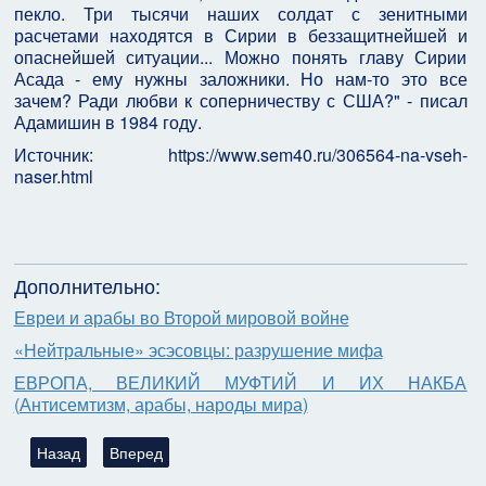
пекло. Три тысячи наших солдат с зенитными
расчетами находятся в Сирии в беззащитнейшей и
опаснейшей ситуации... Можно понять главу Сирии
Асада - ему нужны заложники. Но нам-то это все
зачем? Ради любви к соперничеству с США?" - писал
Адамишин в 1984 году.
Источник: https://www.sem40.ru/306564-na-vseh-
naser.html
Дополнительно:
Евреи и арабы во Второй мировой войне
«Нейтральные» эсэсовцы: разрушение мифа
ЕВРОПА, ВЕЛИКИЙ МУФТИЙ И ИХ НАКБА
(Антисемтизм, арабы, народы мира)
Предыдущий: Трудно еврею стать адмиралом
Следующий: К 138-му дню рождения Зеэва Жаботин
Назад
Вперед