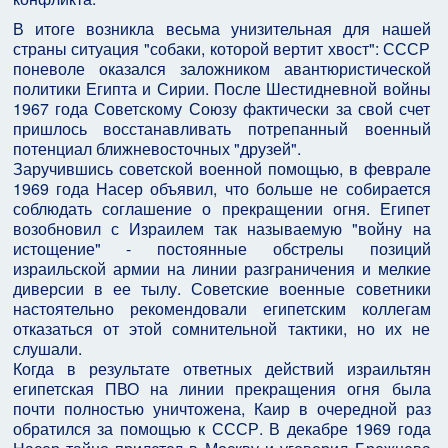
В итоге возникла весьма унизительная для нашей
страны ситуация "собаки, которой вертит хвост": СССР
поневоле оказался заложником авантюристической
политики Египта и Сирии. После Шестидневной войны
1967 года Советскому Союзу фактически за свой счет
пришлось восстанавливать потрепанный военный
потенциал ближневосточных "друзей".
Заручившись советской военной помощью, в феврале
1969 года Насер объявил, что больше не собирается
соблюдать соглашение о прекращении огня. Египет
возобновил с Израилем так называемую "войну на
истощение" - постоянные обстрелы позиций
израильской армии на линии разграничения и мелкие
диверсии в ее тылу. Советские военные советники
настоятельно рекомендовали египетским коллегам
отказаться от этой сомнительной тактики, но их не
слушали.
Когда в результате ответных действий израильтян
египетская ПВО на линии прекращения огня была
почти полностью уничтожена, Каир в очередной раз
обратился за помощью к СССР. В декабре 1969 года