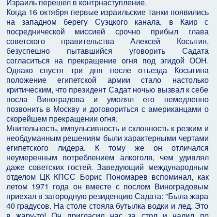
Израиль перешел в контрнаступление.
Когда 16 октября первые израильские танки появились
на западном берегу Суэцкого канала, в Каир с
посреднической миссией срочно прибыл глава
советского правительства Алексей Косыгин,
безуспешно пытавшийся уговорить Садата
согласиться на прекращение огня под эгидой ООН.
Однако спустя три дня после отъезда Косыгина
положение египетской армии стало настолько
критическим, что президент Садат ночью вызвал к себе
посла Виноградова и умолял его немедленно
позвонить в Москву и договориться с американцами о
скорейшем прекращении огня.
Мнительность, импульсивность и склонность к резким и
необдуманным решениям были характерными чертами
египетского лидера. К тому же он отличался
неумеренным потреблением алкоголя, чем удивлял
даже советских гостей. Заведующий международным
отделом ЦК КПСС Борис Пономарев вспоминал, как
летом 1971 года он вместе с послом Виноградовым
приехал в загородную резиденцию Садата: "Была жара
40 градусов. На столе стояла бутылка водки и лед. Это
в жару-то! Он пригласил нас за стол и налил по