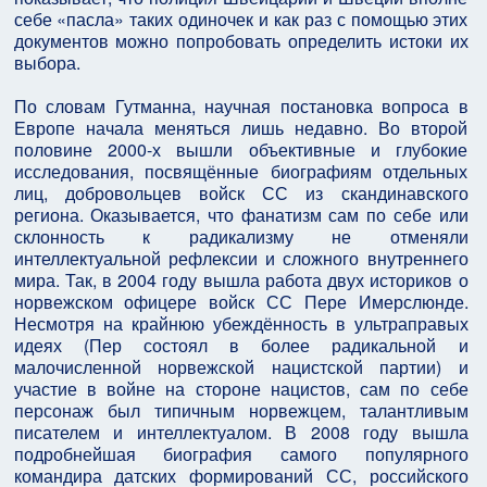
себе «пасла» таких одиночек и как раз с помощью этих
документов можно попробовать определить истоки их
выбора.
По словам Гутманна, научная постановка вопроса в
Европе начала меняться лишь недавно. Во второй
половине 2000-х вышли объективные и глубокие
исследования, посвящённые биографиям отдельных
лиц, добровольцев войск СС из скандинавского
региона. Оказывается, что фанатизм сам по себе или
склонность к радикализму не отменяли
интеллектуальной рефлексии и сложного внутреннего
мира. Так, в 2004 году вышла работа двух историков о
норвежском офицере войск СС Пере Имерслюнде.
Несмотря на крайнюю убеждённость в ультраправых
идеях (Пер состоял в более радикальной и
малочисленной норвежской нацистской партии) и
участие в войне на стороне нацистов, сам по себе
персонаж был типичным норвежцем, талантливым
писателем и интеллектуалом. В 2008 году вышла
подробнейшая биография самого популярного
командира датских формирований СС, российского