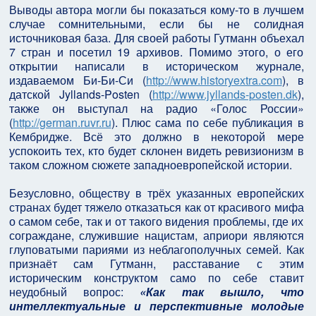
Выводы автора могли бы показаться кому-то в лучшем
случае сомнительными, если бы не солидная
источниковая база. Для своей работы Гутманн объехал
7 стран и посетил 19 архивов. Помимо этого, о его
открытии написали в историческом журнале,
издаваемом Би-Би-Си (
http://www.historyextra.com
), в
датской Jyllands-Posten (
http://www.jyllands-posten.dk
),
также он выступал на радио «Голос России»
(
http://german.ruvr.ru
). Плюс сама по себе публикация в
Кембридже. Всё это должно в некоторой мере
успокоить тех, кто будет склонен видеть ревизионизм в
таком сложном сюжете западноевропейской истории.
Безусловно, обществу в трёх указанных европейских
странах будет тяжело отказаться как от красивого мифа
о самом себе, так и от такого видения проблемы, где их
сограждане, служившие нацистам, априори являются
глуповатыми париями из неблагополучных семей. Как
признаёт сам Гутманн, расставание с этим
историческим конструктом само по себе ставит
неудобный вопрос:
«Как так вышло, что
интеллектуальные и перспективные молодые