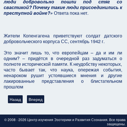
люди добровольно пошли под стяг со
свастикой? Почему такие люди присоединились к
преступной войне?»
Ответа пока нет.
Жители Копенгагена приветствуют солдат датского
добровольческого корпуса СС, сентябрь 1942 г.
Это значит лишь то, что европейцам – да и им ли
одним? – придётся в очередной раз задуматься о
полноте исторической памяти. К неудобству некоторых,
часто бывает так, что наука, опережая события,
ненароком рушит устоявшиеся мнения и другие
лакированные представления о блистательном
прошлом
Предыдущий: Голландская баллада (2 мировая война, еврейс
Следующий: Нация нобелевских лауреатов
Назад
Вперед
© 2008 - 2026 Центр изучения Эзотерики и Развития Сознания. Все права
защищены.