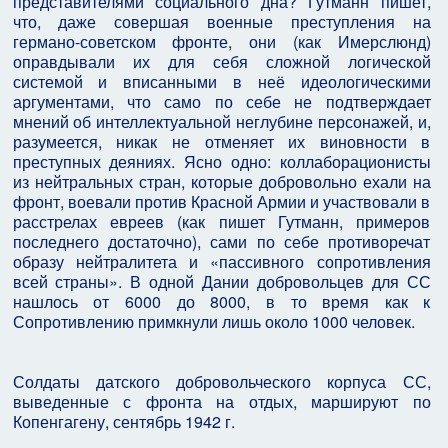
представителями социального дна? Гутманн пишет,
что, даже совершая военные преступления на
германо-советском фронте, они (как Имерслюнд)
оправдывали их для себя сложной логической
системой и вписанными в неё идеологическими
аргументами, что само по себе не подтверждает
мнений об интеллектуальной неглубине персонажей, и,
разумеется, никак не отменяет их виновности в
преступных деяниях. Ясно одно: коллаборационисты
из нейтральных стран, которые добровольно ехали на
фронт, воевали против Красной Армии и участвовали в
расстрелах евреев (как пишет Гутманн, примеров
последнего достаточно), сами по себе противоречат
образу нейтралитета и «пассивного сопротивления
всей страны». В одной Дании добровольцев для СС
нашлось от 6000 до 8000, в то время как к
Сопротивлению примкнули лишь около 1000 человек.
Солдаты датского добровольческого корпуса СС,
выведенные с фронта на отдых, маршируют по
Копенгагену, сентябрь 1942 г.