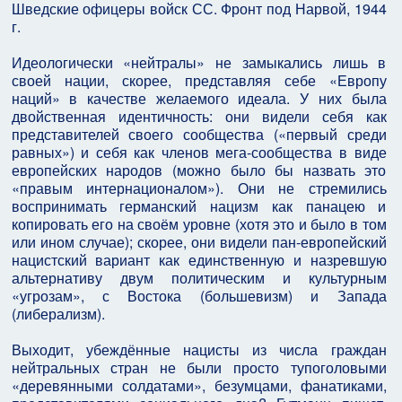
Шведские офицеры войск СС. Фронт под Нарвой, 1944
г.
Идеологически «нейтралы» не замыкались лишь в
своей нации, скорее, представляя себе «Европу
наций» в качестве желаемого идеала. У них была
двойственная идентичность: они видели себя как
представителей своего сообщества («первый среди
равных») и себя как членов мега-сообщества в виде
европейских народов (можно было бы назвать это
«правым интернационалом»). Они не стремились
воспринимать германский нацизм как панацею и
копировать его на своём уровне (хотя это и было в том
или ином случае); скорее, они видели пан-европейский
нацистский вариант как единственную и назревшую
альтернативу двум политическим и культурным
«угрозам», с Востока (большевизм) и Запада
(либерализм).
Выходит, убеждённые нацисты из числа граждан
нейтральных стран не были просто тупоголовыми
«деревянными солдатами», безумцами, фанатиками,