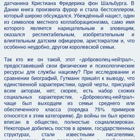
датчанина Кристиана Фредерика фон Шальбурга. В
Дании книга произвела фурор и стала бестселлером,
который широко обсуждался. Убеждённый нацист, один
из символов местного коллаборационизма, само имя
которого является нарицательным и зловещим,
оказался респектабельным, изобретательным и
влиятельным датским офицером, аристократом и, что
особенно неудобно, другом королевской семьи.
Так кто же он такой, этот «доброволец-нейтрал»,
предоставивший свои физические и психологические
ресурсы для службы нацизму? При исследовании и
сравнении биографий, Гутманн пришёл к выводу, что
единственной характеристики, одной черты, присущей
всем акторам, нет; скорее, есть набор схожих
социальных характеристик. «Доброволец-нейтрал»
чаще был выходцем из семьи среднего или
обеспеченного класса (порядка 75% примеров
относятся к этим категориям). До войны он был крепко
вписан в общество, полностью социализирован.
Некоторые добились постов в армии, государственных
структурах, стали известными писателями,