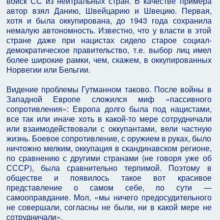
войск СС из нейтральных стран. В качестве примера
автор взял Данию, Швейцарию и Швецию. Первая,
хотя и была оккупирована, до 1943 года сохранила
немалую автономность. Известно, что у власти в этой
стране даже при нацистах сидело старое социал-
демократическое правительство, т.е. выбор лиц имел
более широкие рамки, чем, скажем, в оккупированных
Норвегии или Бельгии.
Видение проблемы Гутманном таково. После войны в
Западной Европе сложился миф «пассивного
сопротивления»: Европа долго была под нацистами,
все так или иначе хоть в какой-то мере сотрудничали
или взаимодействовали с оккупантами, вели частную
жизнь. Боевое сопротивление, с оружием в руках, было
ничтожно мелким, оккупация в скандинавском регионе,
по сравнению с другими странами (не говоря уже об
СССР), была сравнительно терпимой. Поэтому в
обществе и появилось такое вот красивое
представление о самом себе, по сути —
самооправдание. Мол, «мы ничего предосудительного
не совершали, согласны не были, ни в какой мере не
сотрудничали».