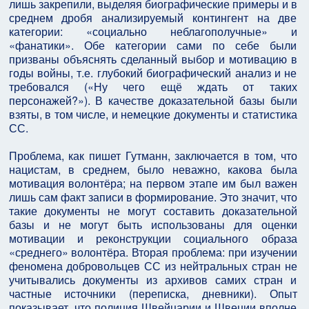
лишь закрепили, выделяя биографические примеры и в
среднем дробя анализируемый контингент на две
категории: «социально неблагополучные» и
«фанатики». Обе категории сами по себе были
призваны объяснять сделанный выбор и мотивацию в
годы войны, т.е. глубокий биографический анализ и не
требовался («Ну чего ещё ждать от таких
персонажей?»). В качестве доказательной базы были
взяты, в том числе, и немецкие документы и статистика
СС.
Проблема, как пишет Гутманн, заключается в том, что
нацистам, в среднем, было неважно, какова была
мотивация волонтёра; на первом этапе им был важен
лишь сам факт записи в формирование. Это значит, что
такие документы не могут составить доказательной
базы и не могут быть использованы для оценки
мотивации и реконструкции социального образа
«среднего» волонтёра. Вторая проблема: при изучении
феномена добровольцев СС из нейтральных стран не
учитывались документы из архивов самих стран и
частные источники (переписка, дневники). Опыт
показывает, что полиция Швейцарии и Швеции вполне