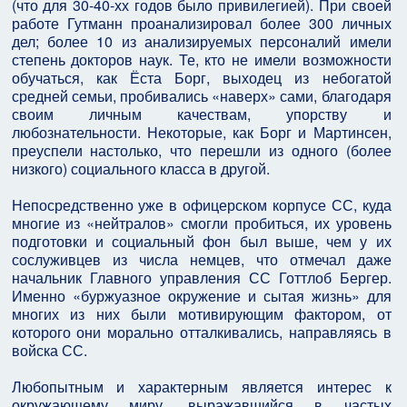
(что для 30-40-хх годов было привилегией). При своей
работе Гутманн проанализировал более 300 личных
дел; более 10 из анализируемых персоналий имели
степень докторов наук. Те, кто не имели возможности
обучаться, как Ёста Борг, выходец из небогатой
средней семьи, пробивались «наверх» сами, благодаря
своим личным качествам, упорству и
любознательности. Некоторые, как Борг и Мартинсен,
преуспели настолько, что перешли из одного (более
низкого) социального класса в другой.
Непосредственно уже в офицерском корпусе СС, куда
многие из «нейтралов» смогли пробиться, их уровень
подготовки и социальный фон был выше, чем у их
сослуживцев из числа немцев, что отмечал даже
начальник Главного управления СС Готтлоб Бергер.
Именно «буржуазное окружение и сытая жизнь» для
многих из них были мотивирующим фактором, от
которого они морально отталкивались, направляясь в
войска СС.
Любопытным и характерным является интерес к
окружающему миру, выражавшийся в частых