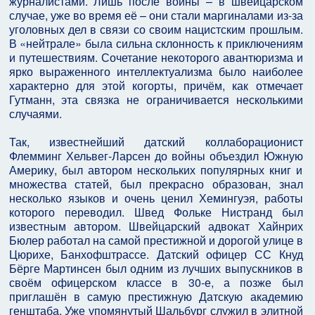
журналистами. Лишь после войны – в швейцарском
случае, уже во время её – они стали маргиналами из-за
уголовных дел в связи со своим нацистским прошлым.
В «нейтрале» была сильна склонность к приключениям
и путешествиям. Сочетание некоторого авантюризма и
ярко выраженного интеллектуализма было наиболее
характерно для этой когорты, причём, как отмечает
Гутманн, эта связка не ограничивается несколькими
случаями.
Так, известнейший датский коллаборационист
Флемминг Хельвег-Ларсен до войны объездил Южную
Америку, был автором нескольких популярных книг и
множества статей, был прекрасно образован, знал
несколько языков и очень ценил Хемингуэя, работы
которого переводил. Швед Фольке Нистранд был
известным автором. Швейцарский адвокат Хайнрих
Бюлер работал на самой престижной и дорогой улице в
Цюрихе, Банхофштрассе. Датский офицер СС Кнуд
Бёрге Мартинсен был одним из лучших выпускников в
своём офицерском классе в 30-е, а позже был
приглашён в самую престижную Датскую академию
генштаба. Уже упомянутый Шальбург служил в элитной