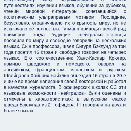
путешествиях, изучении языков, обучении за рубежом,
чтении мировой литературы, сочетавшийся с
политическим ультраправым мотивом. Последнее,
безусловно, ограничивало их открытость миру, но не
исключало её полностью. Гутманн приводит целый ряд
примеров, когда будущие «нейтралы»-эсэсовцы
поездили по миру и свободно говорили на нескольких
языках. Сын профессора, швед Сигурд Бэклунд за три
года посетил 15 стран и свободно говорил на четырех
языках. Его соотечественник Ханс-Каспар Крюгер,
помимо шведского и немецкого, говорил на
английском, французском, испанском и русском.
Швейцарец Хайнрих Вайхлин объездил 15 стран в 20-е
и 30-е во время написания своей докторской и работал
в качестве журналиста. В офицерских школах СС эти
языковые возможности «нейтралов» были оценены и
отмечены в характеристиках: в выпускном классе
шведа Бэклунда из 21 офицера 11 говорили на двух и
более языках.