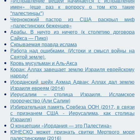
«Исправление вещей начинается с исправления
имен» (еще раз к вопросу о том кто такие
"палестинцы")
Чернокожий пастор из США раскрыл миф
«палестинских беженцев»
Арабы. В ничто из ничего (к столетию договора
Сайкса — Пико)
Скрываемая правда ислама
Работа над ошибками. (Истоки и смысл войны на
Святой земле).
Кровь мусульман и Аль-Акса
Коран: Аллах завещает землю Израиля еврейскому
народу!
Иорданский шейх Ахмад Адван: Аллах дал землю
Израиля евреям (2014)
Иерусалим – столица Израиля. Исламское
пророчество (Али Салим)
Избирательная память Совбеза ООН (2017, в связи
с признанем США - Иерусалима, как столицы
Израиля)
О концепции «Иордания — это Палестина»
ЮНЕСКО может признать свитки Мертвого моря
палестинскими (2016)