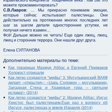
можете прокомментировать?
С.В.Лавров
: … Мы прекрасно понимаем эмоции,
которые сейчас испытывают палестинцы. Они
действительно на протяжении многих последних лет
шаг за шагом делали односторонние уступки, не
получая ничего взамен…
Фсё! Дальше можно не читать! Еще один лжец, лжец,
лжец и сторонник террора. Они нашли друг друга.
Елена СУЛТАНОВА
Дополнительно материалы по теме:
Как товарищи Махмуд Аббас и Евгений Примаков
Холокост отрицали
Как легко создаются "мифы" 3: Мусульманский ВАКФ
делает «открытия»: «Царь Соломон – мусульманин,
Западная Стена и Храмовая гора – святыни
ислама!» (2014)
Как легко создаются "мифы" 2: Махмуд Аббас: Иисус
Христос был палестинцем.Еще раз к вопросу об
Иисусе, палестинцах и земле Израиля (2014)