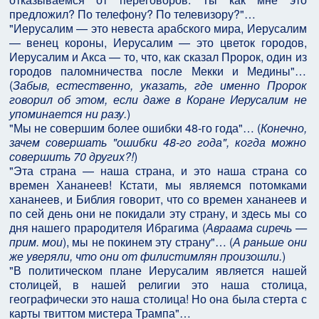
предложил? По телефону? По телевизору?"…
"Иерусалим — это невеста арабского мира, Иерусалим
— венец короны, Иерусалим — это цветок городов,
Иерусалим и Акса — то, что, как сказал Пророк, один из
городов паломничества после Мекки и Медины"…
(
Забыв, естественно, указать, где именно Пророк
говорил об этом, если даже в Коране Иерусалим не
упоминается ни разу.
)
"Мы не совершим более ошибки 48-го года"… (
Конечно,
зачем совершать "ошибки 48-го года", когда можно
совершить 70 других?!
)
"Эта страна — наша страна, и это наша страна со
времен Хананеев! Кстати, мы являемся потомками
хананеев, и Библия говорит, что со времен хананеев и
по сей день они не покидали эту страну, и здесь мы со
дня нашего прародителя Ибрагима (
Авраама сиречь —
прим. мои
), мы не покинем эту страну"… (
А раньше они
же уверяли, что они от филистимлян произошли.
)
"В политическом плане Иерусалим является нашей
столицей, в нашей религии это наша столица,
географически это наша столица! Но она была стерта с
карты твиттом мистера Трампа"…