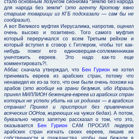
стало основным лозунгом сионизма "землю без народа
для народа без земли" (
это агенту Кротову явно
старшие товарищи из КГБ подсказали — сам бы не
сообразил
).
А вот Великого муфтия Иерусалима, напротив, оценил
очень высоко и позитивно. Того самого муфтия
который переручкался со всем Третьим рейхом и
который вступил в сговор с Гитлером, чтобы тот как-
нибудь помог его единоверцам-соплеменникам
уничтожить евреев. Это надо как-то еще
комментировать?!.
Аббас сначала утверждал, что
Бен Гурион
не хотел
принимать евреев из арабских стран, потому что
ненавидел их из-за того, что они были очень похожи на
арабов (
это вообще на грани безумия, ибо Израиль
принял МИЛЛИОН беженцев-евреев из арабских стран
которых не успели убить на их родинах — в арабских
странах! Принял и пристроил без привлечения
всяческих ООНов, жиреющих на чужих бедах
). А потом,
буквально через запятую рассказал о том, что это,
оказывается
Бен Гурион
САМ ПРОСИЛ лидеров
арабских стран изгнать своих евреев, лишив их
собственности и гражданства, чтобы они бежали в