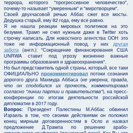
террора, которого "прогрессивное человечество",
почему-то называет "умеренным" и "миротворцем".
Своей двухчасовой речью Аббас сжег все мосты.
Дедушка старый, ему 82 года, ему все равно.
Я не нашла реакции мировых политиков на это
безумие. Трамп не счел нужным даже в Twitter хоть
строчку написать. Для новостного агентства ООН это
тоже не информационный повод, у них
другая
забота
(англ.): "Сокращение финансирования США
UNRWA ставит под угрозу жизненно важные
программы образования и здравоохранения".
Но был представитель одной страны, который, все таки
ОФИЦИАЛЬНО
прокомментировал
потоки сознания
дорогого друга Махмуда Аббаса (
не уверена, правда,
что он сподобился их прочесть, комментировал
согласно "линии партии и правительства"
), на пресс-
конференции по итогам деятельности российской
дипломатии в 2017 году.
Вопрос
: Президент Палестины М.Аббас обвинил
Израиль в том, что своими действиями он положил
конец мирным договоренностям в Осло и назвал
предложение Д.Трампа по решению арабо-
израильского конфликта "пощечиной века". Как Вы это