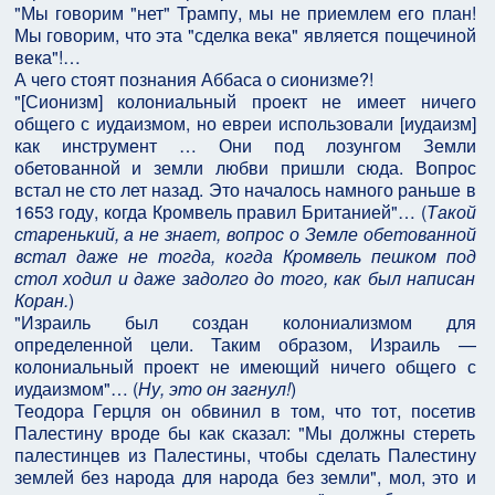
"Мы говорим "нет" Трампу, мы не приемлем его план!
Мы говорим, что эта "сделка века" является пощечиной
века"!…
А чего стоят познания Аббаса о сионизме?!
"[Сионизм] колониальный проект не имеет ничего
общего с иудаизмом, но евреи использовали [иудаизм]
как инструмент … Они под лозунгом Земли
обетованной и земли любви пришли сюда. Вопрос
встал не сто лет назад. Это началось намного раньше в
1653 году, когда Кромвель правил Британией"… (
Такой
старенький, а не знает, вопрос о Земле обетованной
встал даже не тогда, когда Кромвель пешком под
стол ходил и даже задолго до того, как был написан
Коран.
)
"Израиль был создан колониализмом для
определенной цели. Таким образом, Израиль —
колониальный проект не имеющий ничего общего с
иудаизмом"… (
Ну, это он загнул!
)
Теодора Герцля он обвинил в том, что тот, посетив
Палестину вроде бы как сказал: "Мы должны стереть
палестинцев из Палестины, чтобы сделать Палестину
землей без народа для народа без земли", мол, это и