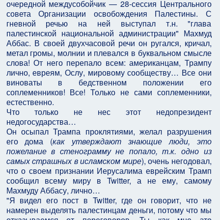
очередной междусобойчик — 28-сессия Центрального
совета Организации освобождения Палестины. С
гневной речью на ней выступал т.н. "глава
палестинской национальной администрации" Махмуд
Аббас. В своей двухчасовой речи он ругался, кричал,
метал громы, молнии и плевался в буквальном смысле
слова! От него перепало всем: американцам, Трампу
лично, евреям, Ослу, мировому сообществу… Все они
виноваты в бедственном положении его
соплеменников! Все! Только не сами соплеменники,
естественно.
Что только не нес этот недопрезидент
недогосударства…
Он осыпал Трампа проклятиями, желал разрушения
его дома (
как утверждают знающие люди, это
пожелание в стенограмму не попало, т.к. одно из
самых страшных в исламском мире
), очень негодовал,
что о своем признании Иерусалима еврейским Трамп
сообщил всему миру в Twitter, а не ему, самому
Махмуду Аббасу, лично…
"Я видел его пост в Twitter, где он говорит, что не
намерен выделять палестинцам деньги, потому что мы
отказываемся от переговоров. Ты как мне это