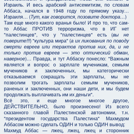
Израиль. И весь арабский антисемитизм, по словам
Аббаса, начался в 1948 году по прямому указу…
Израиля… (
Тут, как говорится, позовите доктора…
)
Там еще много какого вранья было! И про то, что сам-
то Аббас ПРОТИВ терроризма, что в ИГ нет
"палестинцев", что у "палестинцев" есть (
вы не
поверите!!!
) "культура мира" (
а их ликования по поводу
смерти евреев или терактов против них, да, и не
только против евреев — это оптический обман,
наверное
)… Правда, и тут Аббаску понесло: "Важным
является и вопрос о зарплате мученикам, семьям
мучеников и заключенных, мы категорически
отказываемся сокращать эти зарплаты, мы не
позволим трогать зарплаты семьям мучеников,
раненых и заключенных, они наши дети, и мы будем
продолжать выплачивать им их деньги".
Всё это, и еще многое многое другое,
ДЕЙСТВИТЕЛЬНО, было произнесено! Из всего
сказанного главой Палестинской автономии, т.н.
"президентом государства Палестина" Махмудом
Аббасом можно сделать ОДИН и только ОДИН вывод:
Махмуд Аббас — лжец, лжец, лжец и сторонник