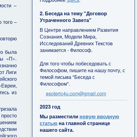
мости –
2. Беседа на тему "Договор
Утраченного Завета"
 того –
В Центре направлением Развития
Сознания, Модели Мира,
Повторю
Исследований Древних Текстов
занимается - Философ.
то была
вы «П».
Для того чтобы побеседовать с
означно
Философом, пишите на нашу почту, с
от Лиги
темой письма "Беседа с
ейского
Философом".
«Евреи,
тесь из
esoteric4u.com@gmail.com
2
023 год
трезала
 просто
Мы разместили
новую вводную
ашением
статью
на главной странице
едствии
нашего сайта.
ейского