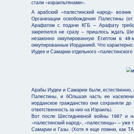
стали «израильтянами».
А арабский «палестинский народ» возник 
Организации освобождения Палестины (от 
Арафатом с подачи КГБ – Арафату требов
закрепился не сразу – пришлось ждать Шес
незаконно оккупированную Египтом в 48
оккупированные Иорданией. Что характерно: 
Иудее и Самарии отдельного «палестинского
Арабы Иудеи и Самарии были, естественно, 
Палестины, и бОльшая часть ее населени
иорданское гражданство они сохраняли до 
ответственность за них на Израиль).
Вот после Шестидневной войны 1967 и на
«палестинский народ», «палестинцы» – уже 
Самарии и Газы. (Хотя я еще помню, как Т