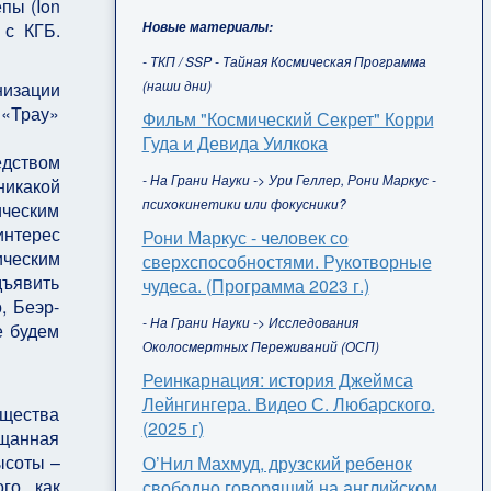
пы (Ion
Новые материалы:
 с КГБ.
- ТКП / SSP - Тайная Космическая Программа
(наши дни)
низации
 «Трау»
Фильм "Космический Секрет" Корри
Гуда и Девида Уилкока
едством
- На Грани Науки -> Ури Геллер, Рони Маркус -
никакой
психокинетики или фокусники?
ическим
интерес
Рони Маркус - человек со
ическим
сверхспособностями. Рукотворные
дъявить
чудеса. (Программа 2023 г.)
, Беэр-
- На Грани Науки -> Исследования
е будем
Околосмертных Переживаний (ОСП)
Реинкарнация: история Джеймса
Лейнгингера. Видео С. Любарского.
щества
(2025 г)
ещанная
ысоты –
О’Нил Махмуд, друзский ребенок
го, как
свободно говорящий на английском,