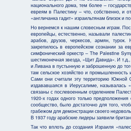
национального дома, тем более – государств
евреям в Палестину – что, собственно, и о
«англичанка гадит» израильтянам близок и п
Но вернемся к нашим словесным играм. Поск
европейцы, естественно, называли палести
арабов, друзов, черкесов, армян, турок
закрепилось в европейском сознании за евр
симфонический оркестр – The Palestine Sym
шестиконечная звезда, «Щит Давида». И т.д.,
и Ливана в пустынную и заброшенную до тог
там сельское хозяйство и промышленность и
Сами они считали эту территорию Южной Си
издававшаяся в Иерусалиме, называлась «
связаны с послевоенным отделением Палести
1920-х годах одного только предположения 
сообщество, было достаточно для того, что
грабежом для демонстрации своего недоволь
В 1937 году арабские лидеры заявили брита
Так что вплоть до создания Израиля «пале