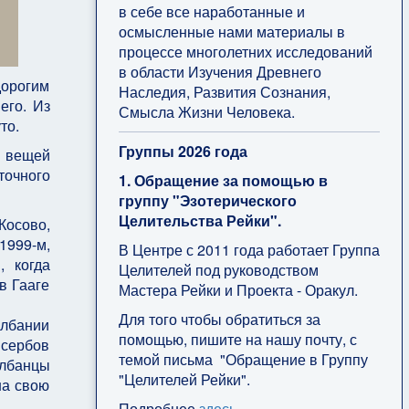
в себе все наработанные и
осмысленные нами материалы в
процессе многолетних исследований
в области Изучения Древнего
дорогим
Наследия, Развития Сознания,
его. Из
Смысла Жизни Человека.
то.
Группы 2026 года
е вещей
точного
1. Обращение за помощью в
группу "Эзотерического
Целительства Рейки".
Косово,
1999-м,
В Центре с 2011 года работает Группа
, когда
Целителей под руководством
в Гааге
Мастера Рейки и Проекта - Оракул.
Для того чтобы обратиться за
Албании
помощью, пишите на нашу почту, с
 сербов
темой письма "Обращение в Группу
албанцы
"Целителей Рейки".
на свою
Подробнее
здесь
.