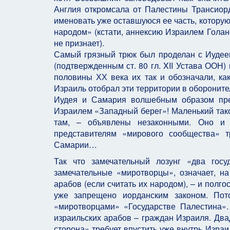
Англия откромсала от Палестины Трансиор
именовать уже оставшуюся ее часть, которую
народом» (кстати, аннексию Израилем Голан
не признает).
Самый грязный трюк был проделан с Иудеей
(подтвержденным ст. 80 гл. XII Устава ООН)
половины ХХ века их так и обозначали, как
Израиль отобрал эти территории в обороните
Иудея и Самария волшебным образом пре
Израилем «Западный берег»! Маленький тако
там, – объявлены незаконными. Оно и
представителям «мирового сообщества» т
Самарии…
Так что замечательный лозунг «два гос
замечательные «миротворцы», означает, на
арабов (если считать их народом), – и полг
уже запрещено иорданским законом. Пот
«миротворцами» «Государстве Палестина»
израильских арабов – граждан Израиля. Два
сторона» требует впустить уже внутрь Изра