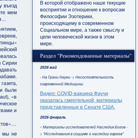
В которой отображено наше текущие
у въезд
восприятие и отношение к вопросам
ете мем
Философии Эзотерики,
ии…
происходящему в современном
нятием,
Социальном мире, а также смыслу и
евреев,
цели человеческой жизни в этом
стинцы»
мире.
рейский
овалась
Раздел "Рекомендованные материалы"
з Сирии
2026 май
здавать
рабами.
- На Грани Науки -> Несостоятельность
газета,
современной Медицины
 и были
Видео: COVID-вакцина Фаучи
ut), «в
оказалась смертельной, материалы
ическое
представленные в Сенате США.
твами и
2026 февраль
истов»…
-
Материалы исследователей Наследия Богов -
а мы не
> "Исследования в социуме о наследии евреев"