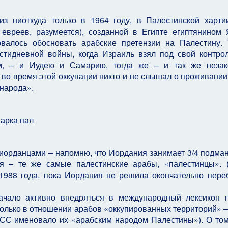
из ниоткуда только в 1964 году, в Палестинской харт
евреев, разумеется), созданной в Египте египтянином
алось обосновать арабские претензии на Палестину.
тидневной войны, когда Израиль взял под свой контрол
-м, – и Иудею и Самарию, тогда же – и так же незак
во время этой оккупации никто и не слышал о проживании 
 народа».
иорданцами – напомню, что Иордания занимает 3/4 подма
я – те же самые палестинские арабы, «палестинцы». (
1988 года, пока Иордания не решила окончательно пере
чало активно внедряться в международный лексикон 
только в отношении арабов «оккупированных территорий» –
АСС именовало их «арабским народом Палестины»). О том