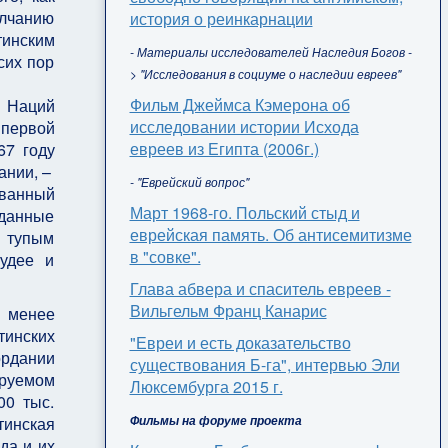
олчанию
история о реинкарнации
тинским
- Материалы исследователей Наследия Богов -
сих пор
> "Исследования в социуме о наследии евреев"
Фильм Джеймса Кэмерона об
и Наций
исследовании истории Исхода
 первой
евреев из Египта (2006г.)
67 году
ании, –
- "Еврейский вопрос"
ванный
Март 1968-го. Польский стыд и
зданные
еврейская память. Об антисемитизме
 тупым
в "совке".
Иудее и
Глава абвера и спаситель евреев -
Вильгельм Франц Канарис
 менее
тинских
"Евреи и есть доказательство
ордании
существования Б-га", интервью Эли
руемом
Люксембурга 2015 г.
00 тыс.
Фильмы на форуме проекта
тинская
да и их