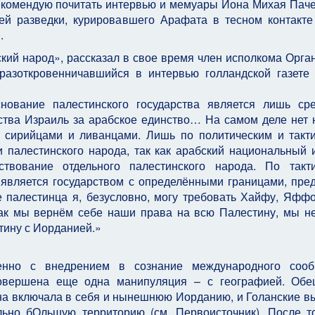
екомендую почитать интервью и мемуары Иона Михая Паче
ей разведки, курировавшего Арафата в тесном контакте
.
ский народ», рассказал в свое время член исполкома Орга
разоткровенничавшийся в интервью голландской газете
снование палестинского государства является лишь ср
тва Израиль за арабское единство… На самом деле нет 
 сирийцами и ливанцами. Лишь по политическим и такт
палестинского народа, так как арабский национальный 
ствование отдельного палестинского народа. По такт
является государством с определёнными границами, пре
 палестинца я, безусловно, могу требовать Хайфу, Яффо
как мы вернём себе наши права на всю Палестину, мы н
тину с Иорданией.»
менно с внедрением в сознание международного сооб
совершена еще одна манипуляция – с географией. Об
а включала в себя и нынешнюю Иорданию, и Голанские в
ьно бОльшую территорию (см. Первоисточник). После то