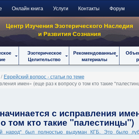
е
Онлайн книга
Услуги
Контакты
Форум
Центр Изучения Эзотерического Наследия
и Развития Сознания
еское
Эзотерическое
Рекомендованные
Объе
ие
Целительство
материалы
Еврейский вопрос - статьи по теме
ения имен» (еще раз к вопросу о том кто такие "палестин
начинается с исправления име
 о том кто такие "палестинцы")
ий народ" был полностью выдуман КГБ. Это было луб