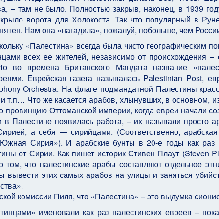
а, – там не было. Полностью закрыв, наконец, в 1939 год
ткрыло ворота для Холокоста. Так что популярный в Рун
онятен. Нам она «нагадила», пожалуй, побольше, чем Росс
ольку «Палестина» всегда была чисто географическим по
нцами всех ее жителей, независимо от происхождения – 
. Но во времена Британского Мандата название «пале
еями. Еврейская газета называлась Palestinian Post, ев
phony Orchestra. На флаге подмандатной Палестины крас
 и т.п… Что же касается арабов, хлынувших, в основном, и
о провинцию Оттоманской империи, когда евреи начали со
 в Палестине появилась работа, – их называли просто а
рией, а себя — сирийцами. (Соответственно, арабская 
Южная Сирия»). И арабские бунты в 20-е годы как раз
ны от Сирии. Как пишет историк Стивен Плаут (Steven Pla
о том, что палестинские арабы составляют отдельное этн
бы вывести этих самых арабов на улицы и заняться убийс
ства».
нской комиссии Пиля, что «Палестина» – это выдумка сион
стинцами» именовали как раз палестинских евреев – пок