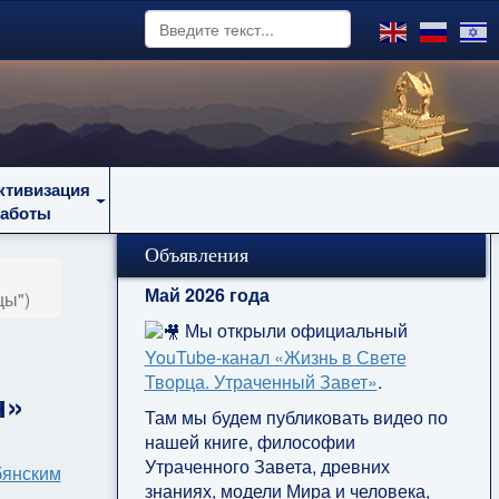
ктивизация
работы
Объявления
Май 2026 года
цы")
Мы открыли официальный
YouTube‑канал «Жизнь в Свете
Творца. Утраченный Завет»
.
н»
Там мы будем публиковать видео по
нашей книге, философии
Утраченного Завета, древних
янским
знаниях, модели Мира и человека,