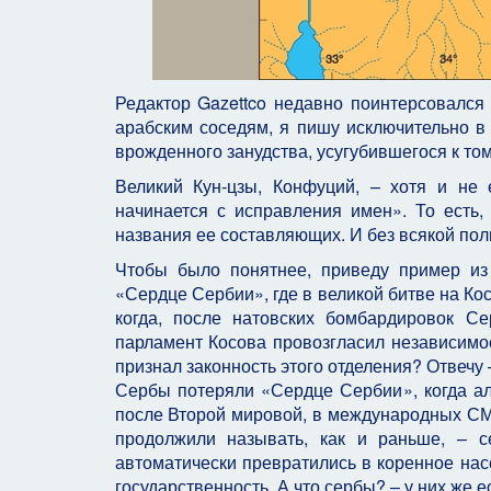
Редактор Gazettco недавно поинтерсовался
арабским соседям, я пишу исключительно в 
врожденного занудства, усугубившегося к том
Великий Кун-цзы, Конфуций, – хотя и не
начинается с исправления имен». То есть
названия ее составляющих. И без всякой пол
Чтобы было понятнее, приведу пример из 
«Сердце Сербии», где в великой битве на Ко
когда, после натовских бомбардировок С
парламент Косова провозгласил независимо
признал законность этого отделения? Отвечу –
Сербы потеряли «Сердце Сербии», когда ал
после Второй мировой, в международных СМ
продолжили называть, как и раньше, – с
автоматически превратились в коренное нас
государственность. А что сербы? – у них же е