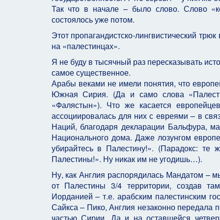
Так что в начале – было слово. Слово «к
состоялось уже потом.
Этот пропагандистско-лингвистический трюк 
на «палестинцах».
Я не буду в тысячный раз пересказывать ис
самое существенное.
Арабы веками не имели понятия, что европе
Южная Сирия. (Да и само слова «Палести
«Фалястын»). Что же касается европейце
ассоциировалась для них с евреями – в свя
Наций, благодаря декларации Бальфура, ма
Национального дома. Даже лозунгом европей
убирайтесь в Палестину!». (Парадокс: те 
Палестины!». Ну никак им не угодишь…).
Ну, как Англия распорядилась Мандатом – м
от Палестины 3/4 территории, создав та
Иорданией – т.е. арабским палестинским го
Сайкса – Пико, Англия незаконно передала 
частью Сирии. Да и на оставшейся четве