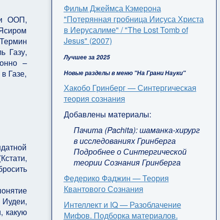
Фильм Джеймса Кэмерона
"Потерянная гробница Иисуса Христа
ии ООП,
в Иерусалиме" / "The Lost Tomb of
 Ясиром
Jesus" (2007)
 Термин
ь Газу,
Лучшее за 2025
онно –
в Газе,
Новые разделы в меню "На Грани Науки"
Хакобо Гринберг — Синтергическая
теория сознания
Добавлены материалы:
Пачита (Pachita): шаманка-хирург
в исследованиях Гринберга
ндатной
Подробнее о Синтергической
Кстати,
теории Сознания Гринберга
бросить
Федерико Фаджин — Теория
Квантового Сознания
понятие
 Иудеи,
Интеллект и IQ — Разоблачение
, какую
Мифов. Подборка материалов.