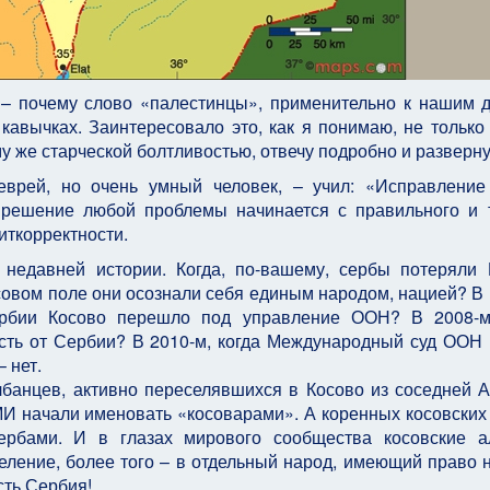
 – почему слово «палестинцы», применительно к нашим 
кавычках. Заинтересовало это, как я понимаю, не только 
у же старческой болтливостью, отвечу подробно и разверну
 еврей, но очень умный человек, – учил: «Исправлени
, решение любой проблемы начинается с правильного и 
иткорректности.
недавней истории. Когда, по-вашему, сербы потеряли 
совом поле они осознали себя единым народом, нацией? В 
ербии Косово перешло под управление ООН? В 2008-м
сть от Сербии? В 2010-м, когда Международный суд ООН 
 нет.
банцев, активно переселявшихся в Косово из соседней 
И начали именовать «косоварами». А коренных косовских
ербами. И в глазах мирового сообщества косовские 
еление, более того – в отдельный народ, имеющий право 
сть Сербия!