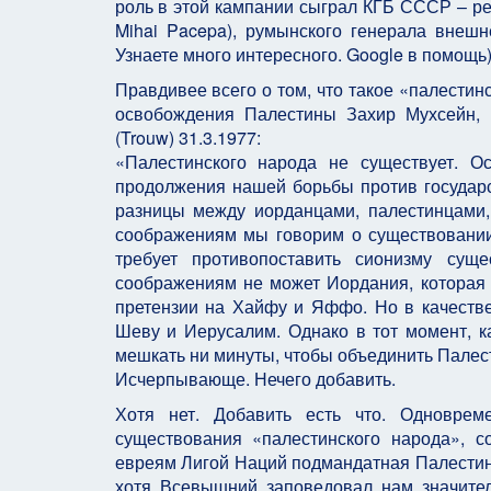
роль в этой кампании сыграл КГБ СССР – р
Mihai Pacepa), румынского генерала внешн
Узнаете много интересного. Google в помощь)
Правдивее всего о том, что такое «палестин
освобождения Палестины Захир Мухсейн, 
(Trouw) 31.3.1977:
«Палестинского народа не существует. О
продолжения нашей борьбы против государс
разницы между иорданцами, палестинцами,
соображениям мы говорим о существовании 
требует противопоставить сионизму суще
соображениям не может Иордания, которая 
претензии на Хайфу и Яффо. Но в качестве
Шеву и Иерусалим. Однако в тот момент, 
мешкать ни минуты, чтобы объединить Палес
Исчерпывающе. Нечего добавить.
Хотя нет. Добавить есть что. Одновре
существования «палестинского народа», 
евреям Лигой Наций подмандатная Палестин
хотя Всевышний заповедовал нам значител