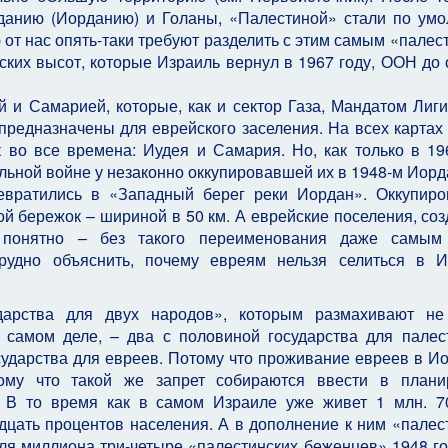
данию (Иорданию) и Голаны, «Палестиной» стали по ум
 от нас опять-таки требуют разделить с этим самым «палес
ских высот, которые Израиль вернул в 1967 году, ООН до 
 и Самарией, которые, как и сектор Газа, Мандатом Лиг
 предназначены для еврейского заселения. На всех картах
 во все времена: Иудея и Самария. Но, как только в 19
льной войне у незаконно оккупировавшей их в 1948-м Иорд
вратились в «Западный берег реки Иордан». Оккупиро
й бережок – шириной в 50 км. А еврейские поселения, со
 понятно – без такого переименования даже самым
рудно объяснить, почему евреям нельзя селиться в 
ударства для двух народов», которым размахивают не
 самом деле, – два с половиной государства для палес
осударства для евреев. Потому что проживание евреев в И
ому что такой же запрет собираются ввести в плани
. В то время как в самом Израиле уже живет 1 млн. 7
дцать процентов населения. А в дополнение к ним «палес
иля миллиона три-четыре «палестинских беженцев» 1948 го