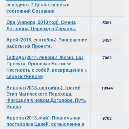
середины 7 Двойственных
состояний Сознания
Ора (Аврора, 2018 год). Смена
5391
Договора. Переезд в Израиль.
Арей (2015, сентябрь). Завершение
6454
работы на Проекте.
Тефида (2014, январь). Жизнь без
7082
Проекта, Проверка Бытием:
Честность с собой, возвращение к
себе истинному
Аврора (2013, сентябрь). Третий
10944
Этап Магического Перехода.
Фиксация в новом Договоре. Путь
Воина
Аврора (2013, май). Правильная
9703
постановка Целей, осмысление в