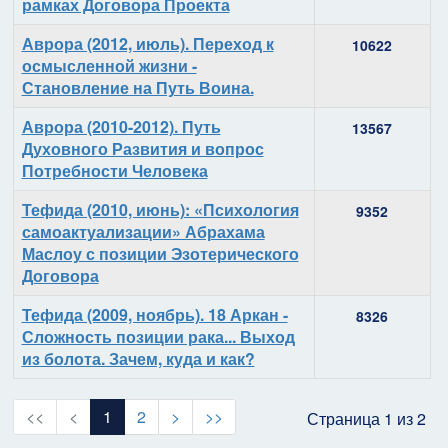
рамках Договора Проекта
Аврора (2012, июль). Переход к
10622
осмысленной жизни -
Становление на Путь Воина.
Аврора (2010-2012). Путь
13567
Духовного Развития и вопрос
Потребности Человека
Тефида (2010, июнь): «Психология
9352
самоактуализации» Абрахама
Маслоу с позиции Эзотерического
Договора
Тефида (2009, ноябрь). 18 Аркан -
8326
Сложность позиции рака... Выход
из болота. Зачем, куда и как?
1
2
Страница 1 из 2