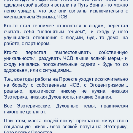
сделали свой выбор и встали на Путь Воина,- то можно
легко увидеть, что все они связаны исключительно с
уменьшением Эгоизма, ЧСВ.
Кто-то стал терпимее относиться к людям, перестал
считать себя "непонятым гением",- и сходу у него
улучшились отношения с людьми, будь то дома, на
работе, с партнёром.
Кто-то перестал "выпестовывать собственную
уникальность", раздувать ЧСВ выше всякой меры,- и
сходу начались положительные сдвиги - будь то со
здоровьем, или с ситуациями...
Т.е., все годы работы на Проекте уходят исключительно
на борьбу с собственным ЧСВ, с Эгоцентризмом...
реально, практически никому не нужна никакая
Эзотерика, никакая Духовность, никакие Знания.
Все Эзотерические, Духовные темы, практически
никого не цепляют.
При этом, масса людей вокруг прекрасно живут свою
социальную жизнь безо всякой потуги на Эзотерику,
безо всяких Проектов...