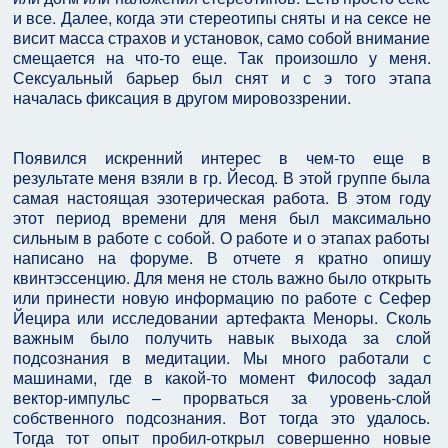
и все. Далее, когда эти стереотипы сняты и на сексе не
висит масса страхов и установок, само собой внимание
смещается на что-то еще. Так произошло у меня.
Сексуальный барьер был снят и с э того этапа
началась фиксация в другом мировоззрении.
Появился искренний интерес в чем-то еще в
результате меня взяли в гр. Йесод. В этой группе была
самая настоящая эзотерическая работа. В этом году
этот период времени для меня был максимально
сильным в работе с собой. О работе и о этапах работы
написано на форуме. В отчете я кратно опишу
квинтэссенцию. Для меня не столь важно было открыть
или принести новую информацию по работе с Сефер
Йецира или исследовании артефакта Меноры. Сколь
важным было получить навык выхода за слой
подсознания в медитации. Мы много работали с
машинами, где в какой-то момент Философ задал
вектор-импульс – прорваться за уровень-слой
собственного подсознания. Вот тогда это удалось.
Тогда тот опыт пробил-открыл совершенно новые