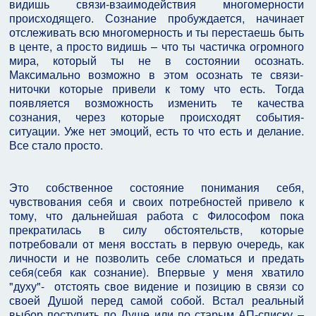
видишь связи-взаимодействия многомерности
происходящего. Сознание пробуждается, начинает
отслеживать всю многомерность и ты перестаешь быть
в центе, а просто видишь – что ты частичка огромного
мира, который ты не в состоянии осознать.
Максимально возможно в этом осознать те связи-
ниточки которые привели к тому что есть. Тогда
появляется возможность изменить те качества
сознания, через которые происходят события-
ситуации. Уже нет эмоций, есть то что есть и делание.
Все стало просто.
Это собственное состояние понимания себя,
чувствования себя и своих потребностей привело к
тому, что дальнейшая работа с Философом пока
прекратилась в силу обстоятельств, которые
потребовали от меня восстать в первую очередь, как
личности и не позволить себе сломаться и предать
себя(себя как сознание). Впервые у меня хватило
"духу"- отстоять свое видение и позицию в связи со
своей Душой перед самой собой. Встал реальный
выбор поступить по Душе или по старым АП-списку –