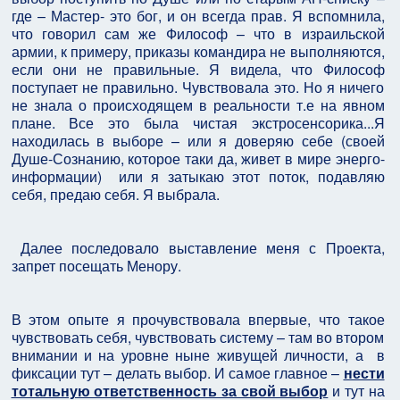
где – Мастер- это бог, и он всегда прав. Я вспомнила,
что говорил сам же Философ – что в израильской
армии, к примеру, приказы командира не выполняются,
если они не правильные. Я видела, что Философ
поступает не правильно. Чувствовала это. Но я ничего
не знала о происходящем в реальности т.е на явном
плане. Все это была чистая экстросенсорика...Я
находилась в выборе – или я доверяю себе (своей
Душе-Сознанию, которое таки да, живет в мире энерго-
информации) или я затыкаю этот поток, подавляю
себя, предаю себя. Я выбрала.
Далее последовало выставление меня с Проекта,
запрет посещать Менору.
В этом опыте я прочувствовала впервые, что такое
чувствовать себя, чувствовать систему – там во втором
внимании и на уровне ныне живущей личности, а в
фиксации тут – делать выбор. И самое главное –
нести
тотальную ответственность за свой выбор
и тут на