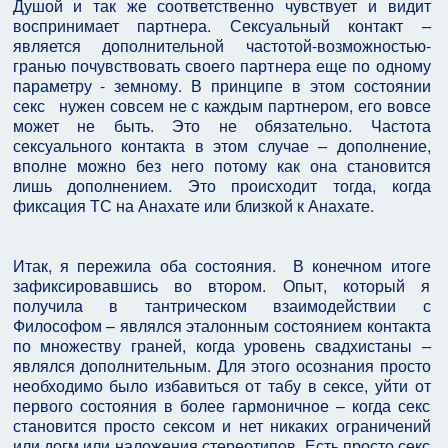
Душой и так же соответственно чувствует и видит
воспринимает партнера. Сексуальный контакт –
является дополнительной частотой-возможностью-
гранью почувствовать своего партнера еще по одному
параметру - земному. В принципе в этом состоянии
секс нужен совсем не с каждым партнером, его вовсе
может не быть. Это не обязательно. Частота
сексуального контакта в этом случае – дополнение,
вполне можно без него потому как она становится
лишь дополнением. Это происходит тогда, когда
фиксация ТС на Анахате или близкой к Анахате.
Итак, я пережила оба состояния. В конечном итоге
зафиксировавшись во втором. Опыт, который я
получила в тантрическом взаимодействии с
Философом – являлся эталонным состоянием контакта
по множеству граней, когда уровень свадхистаны –
являлся дополнительным. Для этого осознания просто
необходимо было избавиться от табу в сексе, уйти от
первого состояния в более гармоничное – когда секс
становится просто сексом и нет никаких ограничений
или догм или наложения стереотипов. Есть просто секс