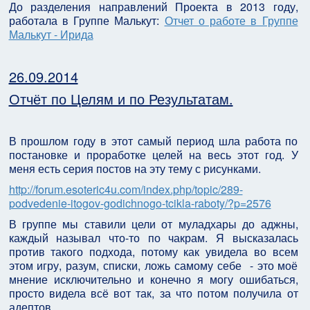
До разделения направлений Проекта в 2013 году,
работала в Группе Малькут:
Отчет о работе в Группе
Малькут - Ирида
26.09.2014
Отчёт по Целям и по Результатам.
В прошлом году в этот самый период шла работа по
постановке и проработке целей на весь этот год. У
меня есть серия постов на эту тему с рисунками.
http://forum.esoteric4u.com/index.php/topic/289-
podvedenie-itogov-godichnogo-tcikla-raboty/?p=2576
В группе мы ставили цели от муладхары до аджны,
каждый называл что-то по чакрам. Я высказалась
против такого подхода, потому как увидела во всем
этом игру, разум, списки, ложь самому себе - это моё
мнение исключительно и конечно я могу ошибаться,
просто видела всё вот так, за что потом получила от
адептов.