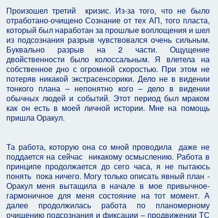
Произошел третий кризис. Из-за того, что не было
отработано-очищено Сознание от тех АП, того пласта,
который был наработан за прошлые воплощения и шел
из подсознания разрыв чувствовался очень сильным.
Буквально разрыв на 2 части. Ощущение
двойственности было колоссальным. Я влетела на
собственное дно с огромной скоростью. При этом не
потеряв никакой экстрасенсорики. Дело не в видении
тонкого плана – непонятно кого – дело в видении
обычных людей и событий. Этот период был мраком
как он есть в моей личной истории. Мне на помощь
пришла Оракул.
Та работа, которую она со мной проводила даже не
поддается на сейчас никакому осмыслению. Работа в
принципе продолжается до сего часа, я не пытаюсь
понять пока ничего. Могу только описать явный план -
Оракул меня вытащила в начале в мое привычное-
гармоничное для меня состояние на тот момент. А
далее продолжилась работа по планомерному
очищению подсознания и фиксации – продвижении ТС