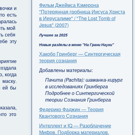
Фильм Джеймса Кэмерона
вочки и
"Потерянная гробница Иисуса Христа
то есть
в Иерусалиме" / "The Lost Tomb of
аралась
Jesus" (2007)
ить мой
ть себя
Лучшее за 2025
ебе эту
Новые разделы в меню "На Грани Науки"
Хакобо Гринберг — Синтергическая
теория сознания
приятие
создала
Добавлены материалы:
, когда
Пачита (Pachita): шаманка-хирург
 маску.
в исследованиях Гринберга
ю ей бы
Подробнее о Синтергической
теории Сознания Гринберга
казала,
Федерико Фаджин — Теория
что это
Квантового Сознания
Интеллект и IQ — Разоблачение
Мифов. Подборка материалов.