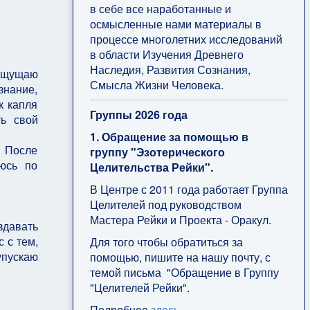
в себе все наработанные и
осмысленные нами материалы в
процессе многолетних исследований
в области Изучения Древнего
Наследия, Развития Сознания,
Ощущаю
Смысла Жизни Человека.
знание,
к капля
Группы 2026 года
ть свой
1. Обращение за помощью в
. После
группу "Эзотерического
уюсь по
Целительства Рейки".
В Центре с 2011 года работает Группа
Целителей под руководством
Мастера Рейки и Проекта - Оракул.
здавать
с с тем,
Для того чтобы обратиться за
упускаю
помощью, пишите на нашу почту, с
темой письма "Обращение в Группу
"Целителей Рейки".
Подробнее
здесь
.