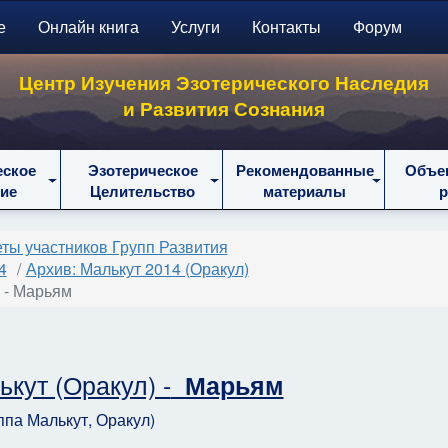
е
Онлайн книга
Услуги
Контакты
Форум
Центр Изучения Эзотерического Наследия
и Развития Сознания
еское
Эзотерическое
Рекомендованные
Объе
ие
Целительство
материалы
ты участников Групп Развития
4
Архив: Малькут 2014 (Оракул)
) - Марьям
кут (Оракул) -
Марьям
ппа Малькут, Оракул)