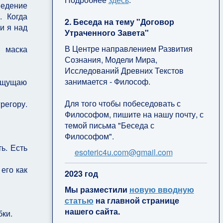
ведение
. Когда
2. Беседа на тему "Договор
и я над
Утраченного Завета"
В Центре направлением Развития
я маска
Сознания, Модели Мира,
Исследований Древних Текстов
занимается - Философ.
 Ощущаю
Для того чтобы побеседовать с
регору.
Философом, пишите на нашу почту, с
темой письма "Беседа с
Философом".
ь. Есть
esoteric4u.com@gmail.com
его как
2
023 год
Мы разместили
новую вводную
статью
на главной странице
нашего сайта.
бки.