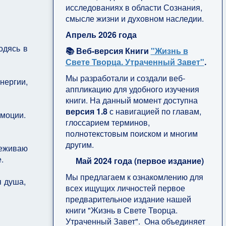
исследованиях в области Сознания,
смысле жизни и духовном наследии.
Апрель 2026 года
одясь в
📚 Веб-версия Книги
"Жизнь в
Свете Творца. Утраченный Завет"
.
Мы разработали и создали веб-
нергии,
аппликацию для удобного изучения
книги. На данный момент доступна
версия 1.8
с навигацией по главам,
эмоции.
глоссарием терминов,
полнотекстовым поиском и многим
другим.
леживаю
.
Май 2024 года (первое издание)
Мы предлагаем к ознакомлению для
я душа,
всех ищущих личностей первое
предварительное издание нашей
книги "Жизнь в Свете Творца.
Утраченный Завет". Она объединяет