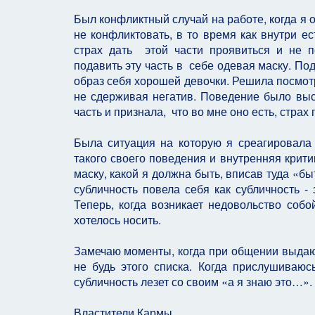
Был конфликтный случай на работе, когда я о
не конфликтовать, в то время как внутри ест
страх дать этой части проявиться и не 
подавить эту часть в себе одевая маску. По
образ себя хорошей девочки. Решила посмотр
не сдерживая негатив. Поведение было выс
часть и признала, что во мне оно есть, страх
Была ситуация на которую я среагировал
такого своего поведения и внутренняя крити
маску, какой я должна быть, вписав туда «бы
субличность повела себя как субличность -
Теперь, когда возникает недовольство собо
хотелось носить.
Замечаю моменты, когда при общении выдаю г
не будь этого списка. Когда прислушиваюс
субличность лезет со своим «а я знаю это…».
Властители Кармы.