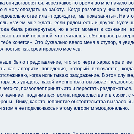
а они договорятся, через какое-то время во мне начало во
о я могу опоздать на работу. Когда разговор у них прекрат
недовольно ответила «подождите, мы пока заняты». На это
сль «зачем мне ждать, если рядом есть и другие булочн
ова была развернуться, но в этот момент в сознании в
олько важной персоной, что считаешь себя вправе разверн
 тебе хочется». Это буквально ввело меня в ступор, я увид
олностью, как среагировало мое чсв.
ньше было представление, что это черта характера и ее
ть как алгоритм поведения, который включается, когда
я отслеживаю, когда испытываю раздражение. В этом случае,
тараюсь увидеть, какой именно факт вызывает недовольст
чего-то, позволяет принять это и перестать раздражаться.
что начинает подниматься волна недовольства и в связи, с 
тороны. Вижу, как это неприятие обстоятельства вызвало бы
и этом я не подключаюсь к этому алгоритм эмоционально.