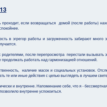
013
ь проходит, если возвращаться домой (после работы) нах
спокойнее.
ь в эгрегор работы и загруженность забирают много э
лучается.
с родителями, после перепросмотра перестали вызывать 
у продолжать работать над гармонизацией отношений.
венность, наличие масок и социальных установок. Отс
ть те или иные действия с целью выглядеть в лучшем свете
чески и внутренне. Напоминание себе, что я - бессмертна
 позволило внутренне успокоиться.