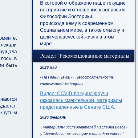
В которой отображено наше текущие
восприятие и отношение к вопросам
Философии Эзотерики,
происходящему в современном
Социальном мире, а также смыслу и
цели человеческой жизни в этом
оменте,
мире.
влекали
Ощущала
Раздел "Рекомендованные материалы"
ялось в
ии быть
2026 май
- На Грани Науки -> Несостоятельность
современной Медицины
Видео: COVID-вакцина Фаучи
инаются
оказалась смертельной, материалы
удается
представленные в Сенате США.
мкнутым
2026 февраль
-
Материалы исследователей Наследия Богов -
> "Исследования в социуме о наследии евреев"