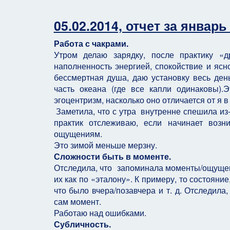
05.02.2014, отчет за январь
Работа с чакрами.
Утром делаю зарядку, после практику «
наполненность энергией, спокойствие и ясно
бессмертная душа, даю установку весь день
часть океана (где все капли одинаковы).
эгоцентризм, насколько оно отличается от я в
Заметила, что с утра внутренне спешила из-
практик отслеживаю, если начинает возн
ощущениям.
Это зимой меньше мерзну.
Сложности быть в моменте.
Отследила, что запоминала моменты/ощущени
их как по «эталону». К примеру, то состояние
что было вчера/позавчера и т. д. Отследила
сам момент.
Работаю над ошибками.
Субличность.