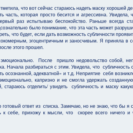
тметила, что вот сейчас стараюсь надеть маску хорошей де
ь часть, которая просто бесится и агрессивна. Увидела, ч
первый раз испытываю беспокойство. Раньше всегда ст
дсознательно было понимание, что эта часть может разруш
еть, что будет, если дать возможность субличности прояви
окомерным, эгоцентричным и заносчивым. Я приняла в с
 после этого прошел.
а эмоционально. После пришло недовольство собой, не
ка. Начала разбираться с этим. Увидела, что субличность 
ть осознанной, адекватной» и т.д. Неприятие себя возникло
 эмоционально, капризно и не смогла удержать созданную
й, стараюсь отделить/ увидеть субличность и маску каку
отовый ответ из списка. Замечаю, но не знаю, что бы я с
ь к себе, прихожу к мысли, что скорее всего ничего и 