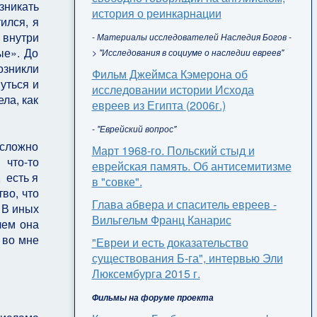
зникать
история о реинкарнации
ился, я
 внутри
- Материалы исследователей Наследия Богов -
ые». До
> "Исследования в социуме о наследии евреев"
озникли
Фильм Джеймса Кэмерона об
уться и
исследовании истории Исхода
ела, как
евреев из Египта (2006г.)
- "Еврейский вопрос"
 сложно
Март 1968-го. Польский стыд и
 что-то
еврейская память. Об антисемитизме
 есть я
в "совке".
во, что
Глава абвера и спаситель евреев -
 В иных
Вильгельм Франц Канарис
чем она
 во мне
"Евреи и есть доказательство
существования Б-га", интервью Эли
Люксембурга 2015 г.
Фильмы на форуме проекта