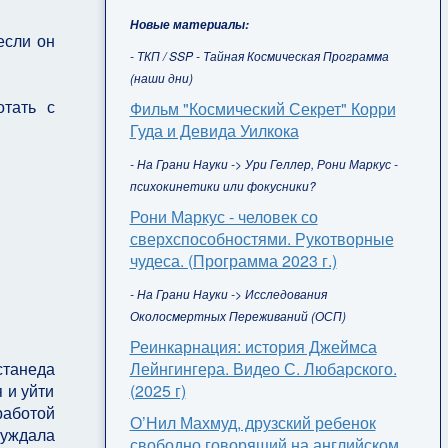
Новые материалы:
если он
- ТКП / SSP - Тайная Космическая Программа
(наши дни)
отать с
Фильм "Космический Секрет" Корри
Гуда и Девида Уилкока
- На Грани Науки -> Ури Геллер, Рони Маркус -
психокинетики или фокусники?
Рони Маркус - человек со
сверхспособностями. Рукотворные
чудеса. (Программа 2023 г.)
- На Грани Науки -> Исследования
Околосмертных Переживаний (ОСП)
Реинкарнация: история Джеймса
Лейнгингера. Видео С. Любарского.
станеда
(2025 г)
 и уйти
работой
О’Нил Махмуд, друзский ребенок
суждала
свободно говорящий на английском,