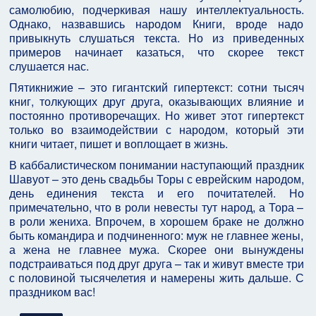
самолюбию, подчеркивая нашу интеллектуальность.
Однако, назвавшись народом Книги, вроде надо
привыкнуть слушаться текста. Но из приведенных
примеров начинает казаться, что скорее текст
слушается нас.
Пятикнижие – это гигантский гипертекст: сотни тысяч
книг, толкующих друг друга, оказывающих влияние и
постоянно противоречащих. Но живет этот гипертекст
только во взаимодействии с народом, который эти
книги читает, пишет и воплощает в жизнь.
В каббалистическом понимании наступающий праздник
Шавуот – это день свадьбы Торы с еврейским народом,
день единения текста и его почитателей. Но
примечательно, что в роли невесты тут народ, а Тора –
в роли жениха. Впрочем, в хорошем браке не должно
быть командира и подчиненного: муж не главнее жены,
а жена не главнее мужа. Скорее они вынуждены
подстраиваться под друг друга – так и живут вместе три
с половиной тысячелетия и намерены жить дальше. С
праздником вас!