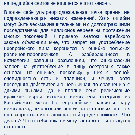
нашедшийся свиток не впишется в этот канон».
Вполне себе ультраортодоксальная точка зрения, не
подразумевающая никаких изменений. Хотя ошибки
могут быть весьма значительными и с долгоиграющими
последствиями для миллионов евреев на протяжении
многих поколений. К примеру, знатоки еврейского
закона объяснили мне, что запрет на употребление
нееврейского вина коренится в ошибке польских
раввинов-переписчиков. А разбирающиеся в
ихтиологии раввины разъяснили, что ашкеназский
запрет на употребление в пищу осетровых также
основан на ошибке, поскольку у них с полной
очевидностью есть и плавники, и чешуя, хотя
последняя действительно необычная по сравнению с
дикими рыбами, да и вполне себе религиозные
иракские евреи испокон веков ели осетрину из
Каспийского моря. Но европейские раввины пару
веков назад не опознали чешуи на осетровых, и с тех
пор запрет на них в ашкеназской среде прижился. Что
делать? Я вот себя пока не могу заставить съесть кусок
осетрины.