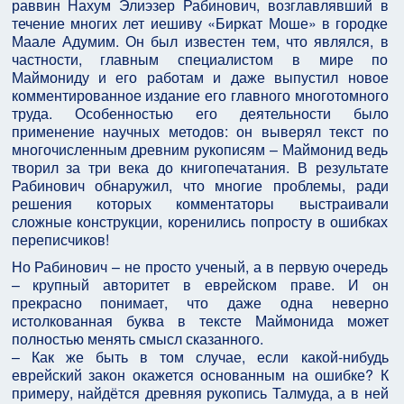
раввин Нахум Элиэзер Рабинович, возглавлявший в
течение многих лет иешиву «Биркат Моше» в городке
Маале Адумим. Он был известен тем, что являлся, в
частности, главным специалистом в мире по
Маймониду и его работам и даже выпустил новое
комментированное издание его главного многотомного
труда. Особенностью его деятельности было
применение научных методов: он выверял текст по
многочисленным древним рукописям – Маймонид ведь
творил за три века до книгопечатания. В результате
Рабинович обнаружил, что многие проблемы, ради
решения которых комментаторы выстраивали
сложные конструкции, коренились попросту в ошибках
переписчиков!
Но Рабинович – не просто ученый, а в первую очередь
– крупный авторитет в еврейском праве. И он
прекрасно понимает, что даже одна неверно
истолкованная буква в тексте Маймонида может
полностью менять смысл сказанного.
– Как же быть в том случае, если какой-нибудь
еврейский закон окажется основанным на ошибке? К
примеру, найдётся древняя рукопись Талмуда, а в ней