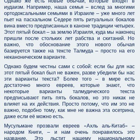
Однако же есть новые обычаи, которые входят в
иудаизм. Например, наша семья – вслед за многими
ортодоксальными семьями в Израиле – уже много лет
пьет на пасхальном Седере пять ритуальных бокалов
вина вместо предписанных в каноне традиции четырех.
Этот пятый бокал – за землю Израиля, куда мы наконец
пришли после стольких лет рабства и скитаний. Но
важно, что обоснование этого нового обычая
базируется также на тексте Талмуда – просто на его
неканоническом варианте.
Однако будем честны сами с собой: если бы для нас
этот пятый бокал был не важен, разве убедили бы нас
эти варианты текста? Более того – в мире есть
достаточно много евреев, которые знают, что
некоторые варианты талмудического текста
предписывают пить пять бокалов, но это никак не
влияет на их действия. Просто потому, что им это не
важно, подобно тому, как мне не важна эта осетрина,
даже если её можно есть.
Мусульмане прозвали евреев «Ахль аль-Китаб» –
народом Книги, – и нам очень понравилось это
название. Это льстит нашему национальному