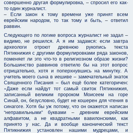
совершенно другая формулировка, – спросил его как-
то один журналист.
– Если закон к тому времени уже принят всем
еврейским народом, то так тому и быть, – ответил
раввин.
Следующего по логике вопроса журналист не задал –
видимо, не решился. А я им задамся: если завтра
археологи отроют древнюю рукопись текста
Пятикнижия с другими формулировками ряда законов,
поменяет ли это что-то в религиозном образе жизни?
Большинство раввинов ответило бы на этот вопрос
отрицательно, хотя и поперхнувшись на минутку. А
учитель моего сына в иешиве – замечательный знаток
Священного Писания – был ещё более категоричен:
«Даже если найдут тот самый свиток Пятикнижия,
записанный великим пророком Моисеем на горе
Синай, он, безусловно, будет не кошерен для чтения в
синагоге. Хотя бы уж потому, что он окажется написан
“неправильными” буквами – древним еврейским
алфавитом, а не квадратными вавилонскими, как
принято у нас. Да и вообще канонический текст
Пятикнижия установлен нашими мудрецами, и