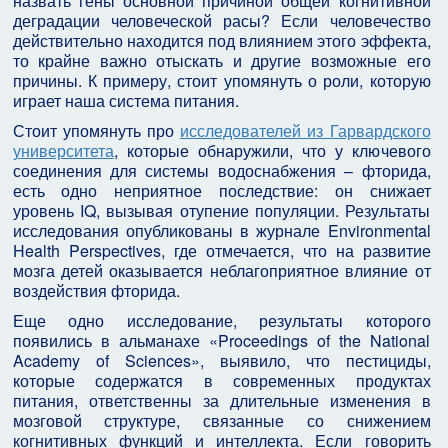
назвать гены основной причиной общей когнитивной
деградации человеческой расы? Если человечество
действительно находится под влиянием этого эффекта,
то крайне важно отыскать и другие возможные его
причины. К примеру, стоит упомянуть о роли, которую
играет наша система питания.
Стоит упомянуть про
исследователей из Гарвардского
университета
, которые обнаружили, что у ключевого
соединения для системы водоснабжения – фторида,
есть одно неприятное последствие: он снижает
уровень IQ, вызывая отупение популяции. Результаты
исследования опубликованы в журнале Environmental
Health Perspectives, где отмечается, что на развитие
мозга детей оказывается неблагоприятное влияние от
воздействия фторида.
Еще одно исследование, результаты которого
появились в альманахе «Proceedings of the National
Academy of Sciences», выявило, что пестициды,
которые содержатся в современных продуктах
питания, ответственны за длительные изменения в
мозговой структуре, связанные со снижением
когнитивных функций и интеллекта. Если говорить