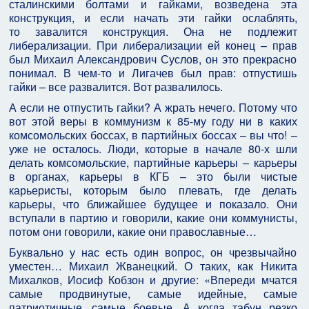
сталинскими болтами и гайками, возведена эта
конструкция, и если начать эти гайки ослаблять,
то завалится конструкция. Она не подлежит
либерализации. При либерализации ей конец – прав
был Михаил Александрович Суслов, он это прекрасно
понимал. В чем-то и Лигачев был прав: отпустишь
гайки – все развалится. Вот развалилось.
А если не отпустить гайки? А жрать нечего. Потому что
вот этой веры в коммунизм к 85-му году ни в каких
комсомольских боссах, в партийных боссах – вы что! –
уже не осталось. Люди, которые в начале 80-х шли
делать комсомольские, партийные карьеры – карьеры
в органах, карьеры в КГБ – это были чистые
карьеристы, которым было плевать, где делать
карьеры, что ближайшее будущее и показало. Они
вступали в партию и говорили, какие они коммунисты,
потом они говорили, какие они православные…
Буквально у нас есть один вопрос, он чрезвычайно
уместен… Михаил Жванецкий. О таких, как Никита
Михалков, Иосиф Кобзон и другие: «Впереди мчатся
самые продвинутые, самые идейные, самые
патриотичные, самые боевые. А когда табун резко