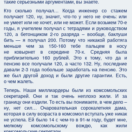
такие серьезными аргументами, вы знаете.
Кто сколько получал… Когда инженер со стажем
получает 120, ну, значит, что-то у него не очень: или
не умеет или не хочет, или не может. Если возьмем 70-е
годы, я учителем получал с тетрадями и руководством
120, а бетонщиком 2-го разряда – вообще, баклуши
бить — я получал 200. Потому что никакой работяга
меньше чем за 150-160 тебе пальцем в носу
не ковырнет в середине 70-х. Средняя была
приблизительно 160 рублей. Это к тому, что да и
пенсию все получали 120, а часто 132. Ну, последние
давали 2-3 года побольше заработать на пенсию. Это
же был другой доход и были другие гарантии. Есть,
о чем жалеть.
Теперь. Наши миллиардеры были из комсомольских
секретарей. Они и так очень неплохо жили. И за
границу они ездили. То есть вы понимаете, в чем дело –
ну, нет сил… Очаровательная сорокалетняя дама,
которая в силу возраста в комсомол вступать уже никак
не успела. Ей было 14 с чем-то в 91-м году, будет мне,
мелкому комсомольскому вождю, как жили
комсомольские секретари.