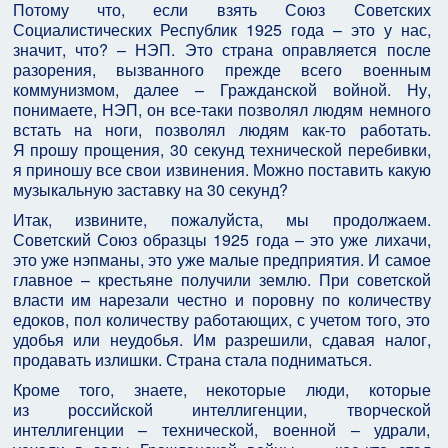
Потому что, если взять Союз Советских
Социалистических Республик 1925 года – это у нас,
значит, что? – НЭП. Это страна оправляется после
разорения, вызванного прежде всего военным
коммунизмом, далее – Гражданской войной. Ну,
понимаете, НЭП, он все-таки позволял людям немного
встать на ноги, позволял людям как-то работать.
Я прошу прощения, 30 секунд технической перебивки,
я приношу все свои извинения. Можно поставить какую
музыкальную заставку на 30 секунд?
Итак, извините, пожалуйста, мы продолжаем.
Советский Союз образцы 1925 года – это уже лихачи,
это уже нэпманы, это уже малые предприятия. И самое
главное – крестьяне получили землю. При советской
власти им нарезали честно и поровну по количеству
едоков, пол количеству работающих, с учетом того, это
удобья или неудобья. Им разрешили, сдавая налог,
продавать излишки. Страна стала подниматься.
Кроме того, знаете, некоторые люди, которые
из российской интеллигенции, творческой
интеллигенции – технической, военной – удрали,