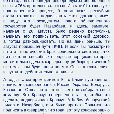
90-го года был проведен референдум за обновленный
союз, и 76% проголосовало «за». И в мае 91-го шел уже
новоогаревский процесс, 9 оставшихся республик
стали готовиться подписывать этот договор, имея
в виду, что президентом нового объединенного
государства будет Назарбаев, и здесь, заметьте,
начиная с 20 августа было решено республика
начинать его подписывать, этот союзный договор,
а потом ратифицировать. Но на день раньше, 19
августа произошел путч ГКЧП. И если вы посмотрите
на этот генетический брак социальной системы, этих
ни на что не способных псевдозаговорщиков, которые
могли только сделать карьеры внутри бюрократической
системы, вам будет понятно, что Союз, к сожалению,
изнутри-то, действительно, кончился.
А ведь в этом время, зимой 91-го Ельцин устраивает,
понимаете, конфедерацию: Россия, Украина, Беларусь,
Казахстан. Отдельно от этого всего он собирает свою
команду. Вот Кравчук совершенно за то, чтобы это
сделать, поддерживает Кравчук. А Кебич, белорусский
лидер и Назарбаев, они были против. Попытка это
подписать в феврале 91-го года, вот эту конфедерацию