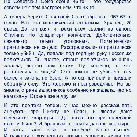
Но Советский Союз осени 45-го – это государство
совсем не с тем настроением, что 38-го.
А теперь берите Советский Союз образца 1957-67-го
годов. Вот это исторический оптимизм. Хрущев, 20
съезд. Да, он взял и грехи всех свалил на одного
Сталина. Но концлагеря кончились. Действительно,
сажали-то только уголовных. Политических
практически не сидело. Расстреливали-то практически
только убийц. Да, попали под горячую руку несколько
валютчиков. Вы знаете, страна валютчиков не очень
жалела, честно вам скажу. Ну, конечно, за что
расстреливать людей? Они никого не убивали, тем
более и закона не было. А потом приняли и придали
обратную силу. Это жестоко и несправедливо. Но вы
знаете, страна валютчиков особенно не жалела, честно
вам скажу. Страна жила другим.
И это все-таки теперь у нас можно рассказывать
анекдоты про Никиту не боясь, и людям дают
отдельные квартиры… Да когда это при советской
власти было? Избранным из элиты давали квартиры.
И жить стало легче, и, вообще, как-то сытнее.
И начиная с хрущевских времен уровень жизни рос