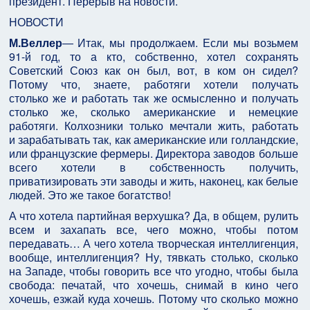
президент. Перерыв на новости.
НОВОСТИ
М.Веллер
― Итак, мы продолжаем. Если мы возьмем
91-й год, то а кто, собственно, хотел сохранять
Советский Союз как он был, вот, в ком он сидел?
Потому что, знаете, работяги хотели получать
столько же и работать так же осмысленно и получать
столько же, сколько американские и немецкие
работяги. Колхозники только мечтали жить, работать
и зарабатывать так, как американские или голландские,
или французские фермеры. Директора заводов больше
всего хотели в собственность получить,
приватизировать эти заводы и жить, наконец, как белые
людей. Это же такое богатство!
А что хотела партийная верхушка? Да, в общем, рулить
всем и захапать все, чего можно, чтобы потом
передавать… А чего хотела творческая интеллигенция,
вообще, интеллигенция? Ну, тявкать столько, сколько
на Западе, чтобы говорить все что угодно, чтобы была
свобода: печатай, что хочешь, снимай в кино чего
хочешь, езжай куда хочешь. Потому что сколько можно