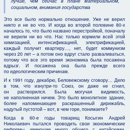
лучше, чем сейчас в плане материальном,
социальном, внимания государства
Это все было нормально отношение. Уже не верил
никто и не во что. И когда во второй половине 80-х
началось то, что было названо перестройкой, поначалу
не верили ни во что. Нас только кормили всей этой
химизацией, интенсификацией, электрификацией,
каждый получит квартиру…, нет, будет коммунизм
через 20 лет – а потом оно вдруг стало разваливаться,
потому что все это время экономика была посажена
вдрызг. И посажена она была прежде всего
по идеологическим причинам.
И к 1991 году, декабрю, Беловежскому сговору… Дело
в том, что изнутри-то Союз, он даже не сгнил,
он растворился. Была могучая видимость,
не наполненная ничем. Это было монолитное здание,
более напоминающее раскрашенный дирижабль,
надутый пустотой – вот, в чем горе, понимаете?
Когда в 60-е годы товарищ Косыгин Андрей
Николаевич пытался проводить свои экономические
реформы, имеющие много общего с китайскими,