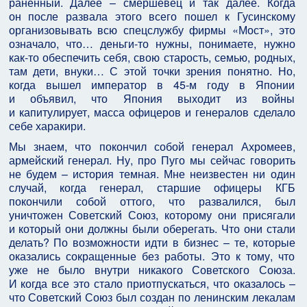
раненный. Далее – смершевец и так далее. Когда
он после развала этого всего пошел к Гусинскому
организовывать всю спецслужбу фирмы «Мост», это
означало, что… деньги-то нужны, понимаете, нужно
как-то обеспечить себя, свою старость, семью, родных,
там дети, внуки… С этой точки зрения понятно. Но,
когда вышел император в 45-м году в Японии
и объявил, что Япония выходит из войны
и капитулирует, масса офицеров и генералов сделало
себе харакири.
Мы знаем, что покончил собой генерал Ахромеев,
армейский генерал. Ну, про Пуго мы сейчас говорить
не будем – история темная. Мне неизвестен ни один
случай, когда генерал, старшие офицеры КГБ
покончили собой оттого, что развалился, был
уничтожен Советский Союз, которому они присягали
и который они должны были оберегать. Что они стали
делать? По возможности идти в бизнес – те, которые
оказались сокращенные без работы. Это к тому, что
уже не было внутри никакого Советского Союза.
И когда все это стало приотпускаться, что оказалось –
что Советский Союз был создан по ленинским лекалам