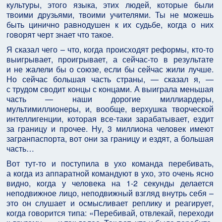
культуры, этого языка, этих людей, которые были
твоими друзьями, твоими учителями. Ты не можешь
быть цинично равнодушен к их судьбе, когда о них
говорят черт знает что такое.
Я сказал чего – что, когда происходят реформы, кто-то
выигрывает, проигрывает, а сейчас-то в результате
и не жалели бы о союзе, если бы сейчас жили лучше.
Но сейчас большая часть страны, — сказал я, —
с трудом сводит концы с концами. А выиграла меньшая
часть — наши дорогие миллиардеры,
мультимиллионеры, и, вообще, верхушка творческой
интеллигенции, которая все-таки зарабатывает, ездит
за границу и прочее. Ну, 3 миллиона человек имеют
загранпаспорта, вот они за границу и ездят, а большая
часть…
Вот тут-то и поступила в ухо команда перебивать,
а когда из аппаратной командуют в ухо, это очень ясно
видно, когда у человека на 1-2 секунды делается
неподвижное лицо, неподвижный взгляд внутрь себя –
это он слушает и осмысливает реплику и реагирует,
когда говорится типа: «Перебивай, отвлекай, переходи