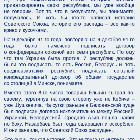
приватизировать свою республики, мы уже вообще
не говорим. Вот то, что в результате, вы понимаете,
получалось. И хоть бы кто-то написал историю
Советского Союза, историю его распада – все как-то
криво и кусочками.
На 9 декабря 91-го года, повторяю: на 9 декабря 91-го
года было намечено подписать договор
о конфедерации союзной вот семи республик. Потому
что там Украина была против. 7 республик должны
были это подписать, то есть Россия, Беларусь и пять
среднеазиатских республик подписать союзный
конфедеративный договор об общем государстве
со столицей в Минске, понимаете.
Вместо этого 8-го числа товарищ Ельцин сыграл по-
своему, перетянув на свою сторону уже не Кебича –
уже Шушкевича. На сутки раньше в Беловежской пуще
был подписан договор исключительно между Россией,
Украиной, Белоруссией. Средняя Азия пошла нафиг
по боку. Назарбаев был тогда ошарашен и оскорблен.
И они заявили, что Советский Союз распущен.
Это очень тонкая история. Это интрига на интригу, это