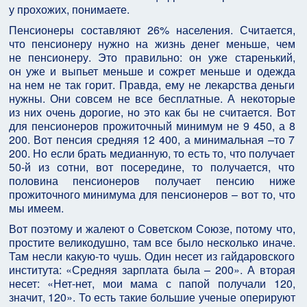
у прохожих, понимаете.
Пенсионеры составляют 26% населения. Считается,
что пенсионеру нужно на жизнь денег меньше, чем
не пенсионеру. Это правильно: он уже старенький,
он уже и выпьет меньше и сожрет меньше и одежда
на нем не так горит. Правда, ему не лекарства деньги
нужны. Они совсем не все бесплатные. А некоторые
из них очень дорогие, но это как бы не считается. Вот
для пенсионеров прожиточный минимум не 9 450, а 8
200. Вот пенсия средняя 12 400, а минимальная –то 7
200. Но если брать медианную, то есть то, что получает
50-й из сотни, вот посередине, то получается, что
половина пенсионеров получает пенсию ниже
прожиточного минимума для пенсионеров – вот то, что
мы имеем.
Вот поэтому и жалеют о Советском Союзе, потому что,
простите великодушно, там все было несколько иначе.
Там несли какую-то чушь. Один несет из гайдаровского
института: «Средняя зарплата была – 200». А вторая
несет: «Нет-нет, мои мама с папой получали 120,
значит, 120». То есть такие большие ученые оперируют