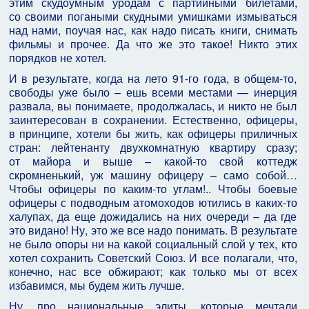
этим скудоумным уродам с партийными билетами,
со своими погаными скудными умишками измываться
над нами, поучая нас, как надо писать книги, снимать
фильмы и прочее. Да что же это такое! Никто этих
порядков не хотел.
И в результате, когда на лето 91-го года, в общем-то,
свободы уже было – ешь всеми местами — инерция
развала, вы понимаете, продолжалась, и никто не был
заинтересован в сохранении. Естественно, офицеры,
в принципе, хотели бы жить, как офицеры приличных
стран: лейтенанту двухкомнатную квартиру сразу;
от майора и выше – какой-то свой коттедж
скромненький, уж машину офицеру – само собой…
Чтобы офицеры по каким-то углам!.. Чтобы боевые
офицеры с подводным атомоходов ютились в каких-то
халупах, да еще дожидались на них очереди – да где
это видано! Ну, это же все надо понимать. В результате
не было опоры ни на какой социальный слой у тех, кто
хотел сохранить Советский Союз. И все полагали, что,
конечно, нас все обжирают; как только мы от всех
избавимся, мы будем жить лучше.
Ну, про национальные элиты, которые мечтали