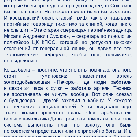
которые были проведены гораздо позднее, то Союз мог
бы быть спасен. Но кое-что нужно было бы изменить.
И кремлевский орел, старый гриф, как его называли
партийные товарищи тихо-тихо за спиной, когда никто
не слышит: «Эта старая смердящая партийная задница
Михаил Андреевич Суслов», – секретарь по идеологии
политбюро ЦК КПСС, который не допускал никаких
отклонений от генеральной линии, он давил все эти
экономические реформы, чтобы они, понимаете,
не выделялись.
Когда была – простите, что я опять поминаю, она того
стоит – тумановская знаменитая артель
золотодобывающая «Печора», где люди работали
в сезон 24 часа в сутки – работала артель. Техника
не простаивала ни минуты вообще. Вот один слезал
с бульдозера – другой заходил в кабину. У каждого
по несколько специальностей. У ни выдавали черт
знает сколько процентов плана. Они зарабатывали
больше начальника Дальстроя, они помогали всей этой
системе выполнять план по золоту, они были
по советским представлениям непристойно богаты. И в
конце концов их закрыли, потому что товарищ Лигачев