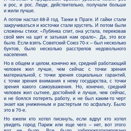
и рос, и рос. Люди, действительно, получали больше
и жили лучше.
А потом настал 68-й год. Танки в Праге. И гайки стали
закручиваться и косточки стали хрустеть. И потом были
сложены стихи: «Лубянка спит, она устала, перековав
свой меч на щит и затыкая нам орало». Да, это все
было. Если взять Советский Союз 70-х – был несколько
бунтов, было несколько расстрелов недовольного
населения.
Но в общем и целом, конечно же, средний работающий
человек жил лучше, чем сейчас с точки зрения
материальной, с точки зрения социальных гарантий,
с точки зрения внимания к нему государства, с точки
зрения какого самоуважения. Но, конечно, средний
человек жил сытнее, достойней и лучше, чем сейчас,
и не боялся потерять работу, и не был каким-то черт
знает как униженным и растертым по асфальту. Было
это в 70-е.
Но ежели кто хотел пискнуть, если вдруг кто хотел
увидеть город Париж или еще чего – нет, вот этого
вот не было. Все было забюрократизировано