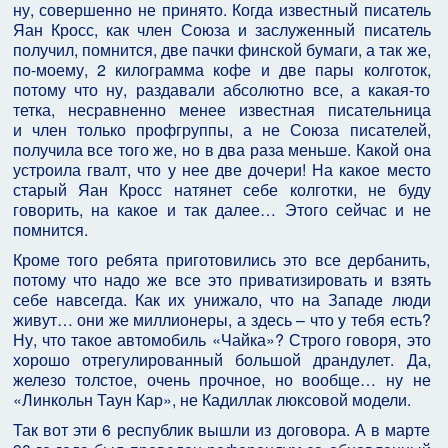
ну, совершенно не принято. Когда известный писатель
Яан Кросс, как член Союза и заслуженный писатель
получил, помнится, две пачки финской бумаги, а так же,
по-моему, 2 килограмма кофе и две пары колготок,
потому что ну, раздавали абсолютно все, а какая-то
тетка, несравненно менее известная писательница
и член только профгруппы, а не Союза писателей,
получила все того же, но в два раза меньше. Какой она
устроила гвалт, что у нее две дочери! На какое место
старый Яан Кросс натянет себе колготки, не буду
говорить, на какое и так далее… Этого сейчас и не
помнится.
Кроме того ребята приготовились это все дербанить,
потому что надо же все это приватизировать и взять
себе навсегда. Как их унижало, что на Западе люди
живут… они же миллионеры, а здесь – что у тебя есть?
Ну, что такое автомобиль «Чайка»? Строго говоря, это
хорошо отрегулированный большой драндулет. Да,
железо толстое, очень прочное, но вообще… ну не
«Линкольн Таун Кар», не Кадиллак люксовой модели.
Так вот эти 6 республик вышли из договора. А в марте