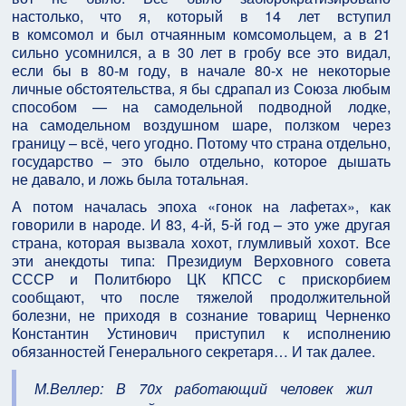
настолько, что я, который в 14 лет вступил
в комсомол и был отчаянным комсомольцем, а в 21
сильно усомнился, а в 30 лет в гробу все это видал,
если бы в 80-м году, в начале 80-х не некоторые
личные обстоятельства, я бы сдрапал из Союза любым
способом — на самодельной подводной лодке,
на самодельном воздушном шаре, ползком через
границу – всё, чего угодно. Потому что страна отдельно,
государство – это было отдельно, которое дышать
не давало, и ложь была тотальная.
А потом началась эпоха «гонок на лафетах», как
говорили в народе. И 83, 4-й, 5-й год – это уже другая
страна, которая вызвала хохот, глумливый хохот. Все
эти анекдоты типа: Президиум Верховного совета
СССР и Политбюро ЦК КПСС с прискорбием
сообщают, что после тяжелой продолжительной
болезни, не приходя в сознание товарищ Черненко
Константин Устинович приступил к исполнению
обязанностей Генерального секретаря… И так далее.
М.Веллер: В 70х работающий человек жил