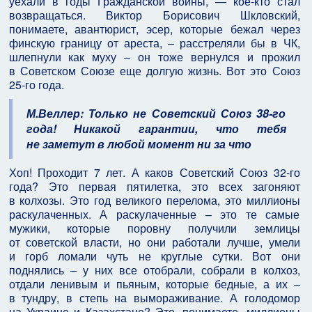
уехали в годы Гражданской войны, — кое-кто стал
возвращаться. Виктор Борисович Шкловский,
понимаете, авантюрист, эсер, которые бежал через
финскую границу от ареста, – расстреляли бы в ЧК,
шлепнули как муху – он тоже вернулся и прожил
в Советском Союзе еще долгую жизнь. Вот это Союз
25-го года.
М.Веллер: Только не Советский Союз 38-го
года! Никакой гарантии, что тебя
не заметут в любой момент ни за что
Хоп! Проходит 7 лет. А каков Советский Союз 32-го
года? Это первая пятилетка, это всех загоняют
в колхозы. Это год великого перелома, это миллионы
раскулаченных. А раскулаченные – это те самые
мужики, которые поровну получили землицы
от советской власти, но они работали лучше, умели
и горб ломали чуть не круглые сутки. Вот они
поднялись – у них все отобрали, собрали в колхоз,
отдали ленивым и пьяным, которые бедные, а их –
в тундру, в степь на вымораживание. А голодомор
на Украине и Казахстане? Это, понимаете, миллионы