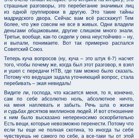
страшные разговоры, это перебегание значимых лиц
из одной группировки в другую. Это такие тайны
мадридского двора. Сейчас вам всё расскажут! Тем
более, что уже совсем не все в живых. Одни владели
деньгами общаковыми, другие слишком много знали.
Третьи, вообще, как-то сидели у окна неустойчиво – ну,
и выпали, понимаете. Вот так примерно распался
Советский Союз.
Теперь куча вопросов (ну, куча – это штук 6-7) насчет
того, чтобы почему же, когда был этот разговор, я взял
и ушел с передачи НТВ, где там можно было сказать.
Потому что ведущая задала уточняющий вопрос, стала
перебивать – экая невидаль!
Видите ли, господа, что касается меня, то я, конечно,
сам по себе абсолютно ноль, абсолютное ничто,
на меня наплевать и забыть. Речь шла о жизни
и судьбах десятков миллионов людей. И вот отношение
к ним было высказано непереносимо оскорбительно
Есть вещи, которые невозможно перенести. Потому что
если ты еще не полная скотина, то иногда ты себя
чувствуешь не самого по себе, а все-таки ты от этой