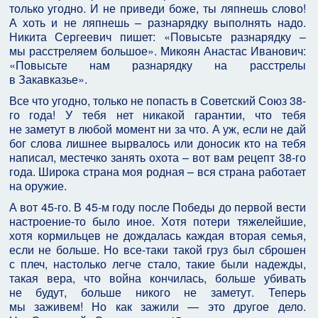
только угодно. И не приведи боже, ты ляпнешь слово!
А хоть и не ляпнешь – разнарядку выполнять надо.
Никита Сергеевич пишет: «Повысьте разнарядку –
мы расстреляем большое». Микоян Анастас Иванович:
«Повысьте нам разнарядку на расстрелы
в Закавказье».
Все что угодно, только не попасть в Советский Союз 38-
го года! У тебя нет никакой гарантии, что тебя
не заметут в любой момент ни за что. А уж, если не дай
бог слова лишнее вырвалось или доносик кто на тебя
написал, местечко занять охота – вот вам рецепт 38-го
года. Широка страна моя родная – вся страна работает
на оружие.
А вот 45-го. В 45-м году после Победы до первой вести
настроение-то было иное. Хотя потери тяжелейшие,
хотя кормильцев не дождалась каждая вторая семья,
если не больше. Но все-таки такой груз был сброшен
с плеч, настолько легче стало, такие были надежды,
такая вера, что война кончилась, больше убивать
не будут, больше никого не заметут. Теперь
мы заживем! Но как зажили — это другое дело.