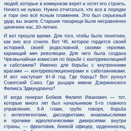
людей, которые в коммунизм верят и хотят его строить.
Ничего не нужно. Нужно отчитаться, что все в порядке
и гори оно всё ясным пламенем. Это был серьезный
удар, вы знаете. Старшие товарищи были несравненно
циничнее нас, 20-летних.
И вот прошло время. Для того, чтобы было понятнее,
как оно все сгнило. Вот ЧК, которое гордится своей
историей, своей родословной, своими героями,
карающий меч революции. Для чего была создана
Чрезвычайная комиссия по борьбе с контрреволюцией
и саботажем? Именно для борьбы с внутренними
врагами — контрреволюционерами и саботажниками.
И вот наступает 91-й год. Где борцы? Вот рухнул
Советский Союз. Где рыцари имени Дзержинского
Феликса Эдмундовича?
И когда генерал Бобков Филипп Иванович — тот,
которые много лет был начальником 5-го главного
управления, 5-й главк, грубо говоря, борьба
с интеллигентами, диссидентами, инакомыслиями
и прочими идеологическими диверсиями внутри
страны, — фронтовик, боевой офицер, орденоносец,