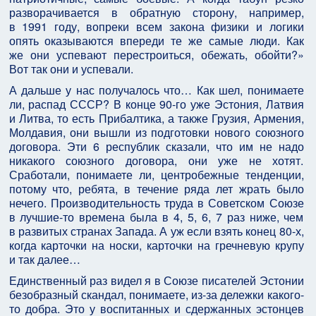
разворачивается в обратную сторону, например,
в 1991 году, вопреки всем закона физики и логики
опять оказываются впереди те же самые люди. Как
же они успевают перестроиться, обежать, обойти?»
Вот так они и успевали.
А дальше у нас получалось что… Как шел, понимаете
ли, распад СССР? В конце 90-го уже Эстония, Латвия
и Литва, то есть Прибалтика, а также Грузия, Армения,
Молдавия, они вышли из подготовки нового союзного
договора. Эти 6 республик сказали, что им не надо
никакого союзного договора, они уже не хотят.
Сработали, понимаете ли, центробежные тенденции,
потому что, ребята, в течение ряда лет жрать было
нечего. Производительность труда в Советском Союзе
в лучшие-то времена была в 4, 5, 6, 7 раз ниже, чем
в развитых странах Запада. А уж если взять конец 80-х,
когда карточки на носки, карточки на гречневую крупу
и так далее…
Единственный раз видел я в Союзе писателей Эстонии
безобразный скандал, понимаете, из-за дележки какого-
то добра. Это у воспитанных и сдержанных эстонцев