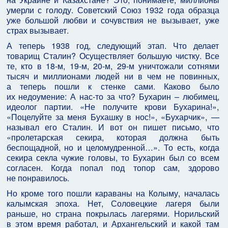
умерли с голоду. Советский Союз 1932 года образца
уже большой любви и сочувствия не вызывает, уже
страх вызывает.
А теперь 1938 год, следующий этап. Что делает
товарищ Сталин? Осуществляет большую чистку. Все
те, кто в 18-м, 19-м, 20-м, 29-м уничтожали сотнями
тысяч и миллионами людей ни в чем не повинных,
а теперь пошли к стенке сами. Каково было
их недоумение: А нас-то за что? Бухарин – любимец,
идеолог партии. «Не получите крови Бухарина!»,
«Поцелуйте за меня Бухашку в нос!», «Бухарчик», —
называл его Сталин. И вот он пишет письмо, что
«пролетарская секира, которая должна быть
беспощадной, но и целомудренной…». То есть, когда
секира секла чужие головы, то Бухарин был со всем
согласен. Когда попал под топор сам, здорово
не понравилось.
Но кроме того пошли караваны на Колыму, началась
калымская эпоха. Нет, Соловецкие лагеря были
раньше, но страна покрылась лагерями. Норильский
в этом время работал, и Архангельский и какой там