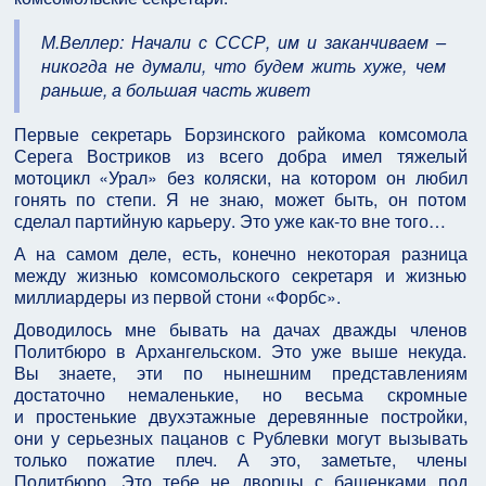
М.Веллер: Начали с СССР, им и заканчиваем –
никогда не думали, что будем жить хуже, чем
раньше, а большая часть живет
Первые секретарь Борзинского райкома комсомола
Серега Востриков из всего добра имел тяжелый
мотоцикл «Урал» без коляски, на котором он любил
гонять по степи. Я не знаю, может быть, он потом
сделал партийную карьеру. Это уже как-то вне того…
А на самом деле, есть, конечно некоторая разница
между жизнью комсомольского секретаря и жизнью
миллиардеры из первой стони «Форбс».
Доводилось мне бывать на дачах дважды членов
Политбюро в Архангельском. Это уже выше некуда.
Вы знаете, эти по нынешним представлениям
достаточно немаленькие, но весьма скромные
и простенькие двухэтажные деревянные постройки,
они у серьезных пацанов с Рублевки могут вызывать
только пожатие плеч. А это, заметьте, члены
Политбюро. Это тебе не дворцы с башенками под