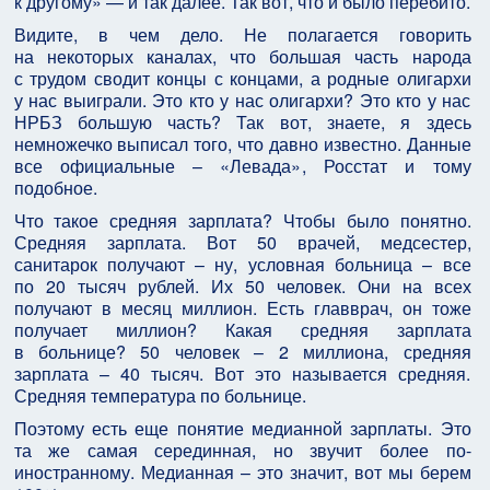
к другому» — и так далее. Так вот, что и было перебито.
Видите, в чем дело. Не полагается говорить
на некоторых каналах, что большая часть народа
с трудом сводит концы с концами, а родные олигархи
у нас выиграли. Это кто у нас олигархи? Это кто у нас
НРБЗ большую часть? Так вот, знаете, я здесь
немножечко выписал того, что давно известно. Данные
все официальные – «Левада», Росстат и тому
подобное.
Что такое средняя зарплата? Чтобы было понятно.
Средняя зарплата. Вот 50 врачей, медсестер,
санитарок получают – ну, условная больница – все
по 20 тысяч рублей. Их 50 человек. Они на всех
получают в месяц миллион. Есть главврач, он тоже
получает миллион? Какая средняя зарплата
в больнице? 50 человек – 2 миллиона, средняя
зарплата – 40 тысяч. Вот это называется средняя.
Средняя температура по больнице.
Поэтому есть еще понятие медианной зарплаты. Это
та же самая серединная, но звучит более по-
иностранному. Медианная – это значит, вот мы берем