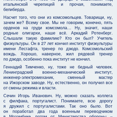
итальянской черепицей и прочая, понимаете,
белиберда.
Насчет того, что они из комсомольцев. Товарищи, ну,
зачем же? Всему свое. Мы не говорим, конечно, пять
орденов на груди комсомола… Ну, значит, наши
родные олигархи, наше всё. Аркадий Ротенберг.
Слышали такую фамилию? Кто он был? Учитель
физкультуры. Он в 27 лет кончил институт физкультуры
имени Лесгафта, тренер по дзюдо. Комсомольский
вождь. Хорошо, наверное, жил рядовой тренер
по дзюдо, особенно пока институт не кончил.
Геннадий Тимченко, ну, тоже не бедный человек.
Ленинградский военно-механический институт,
инженер-электромеханик, сменный мастер
на Ижорском заводе. Ну, естественно, он получил все
от смены режима и власти.
Сечин Игорь Иванович. Ну, можно сказать коллега
с филфака, португалист. Понимаете, всю дорогу
я дружил с португалистами. Так оно было. Вот
он поработал два года военным переводчиком
в Мозамбике, потом от Министерства обороны –