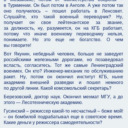
в Туркмении. Он был потом в Анголе. А уже потом так
оно получилось – пошел работать в Ленсовет.
Слушайте, кто такой военный переводчик? Ну,
получает он свое лейтенантское за звание,
за должность, ну, разумеется, он на КГБ работает,
потому что иначе военному переводчику нельзя,
понимаете. Но это еще не богатство. О чем
вы говорите!
Вот Якунин, небедный человек, больше не заведует
российскими железными дорогами, но позаведовал
всласть, согласитесь. Тот же самые Ленинградский
военмех. Он кто? Инженер-механик по обслуживанию
ракет. Ну, потом он окончил институт КГБ, ныне
академию внешней разведки и пошел немного
по другой линии. Какой комсомольский секретарь?
Березовский, доктор наук. Окончил мехмат МГУ, а до
этого — Лесотехническую академию.
Гусинский – режиссер какой-то несчастный – боже мой!
– он бомбилой подрабатывал еще в советское время.
Какие деньги у режиссера самодеятельности?