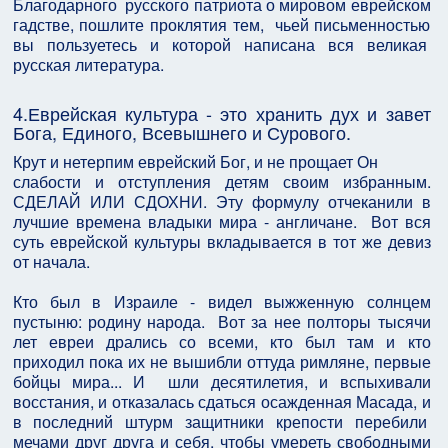
Благодарного русского патриота о мировом еврейском
гадстве, пошлите проклятия тем, чьей письменностью
вы пользуетесь и которой написана вся великая
русская литература.
4.Еврейская культура - это хранить дух и завет
Бога, Единого, Всевышнего и Сурового.
Крут и нетерпим еврейский Бог, и не прощает Он
слабости и отступления детям своим избранным.
СДЕЛАЙ ИЛИ СДОХНИ. Эту формулу отчеканили в
лучшие времена владыки мира - англичане. Вот вся
суть еврейской культуры вкладывается в тот же девиз
от начала.
Кто был в Израиле - видел выжженную солнцем
пустыню: родину народа. Вот за нее полторы тысячи
лет евреи дрались со всеми, кто был там и кто
приходил пока их не вышибли оттуда римляне, первые
бойцы мира... И шли десятилетия, и вспыхивали
восстания, и отказалась сдаться осажденная Масада, и
в последний штурм защитники крепости перебили
мечами друг друга и себя, чтобы умереть свободными