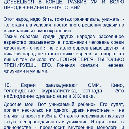
ДОБЬЕШЬСЯ В КОНЦЕ, РАЗВИВ УМ И ВОЛЮ
ПРЕОДОЛЕНИЕМ ПРЕПЯТСТВИЙ...
Этот народ надо бить, гонять,ограничивать, унижать, -
т.е. ставить в условия постоянного решения задачи по
выживанию и самосохранению.
Таким образом, среди других народов рассеянное
еврейство оказывается в положении человека среди
животных - о нет! я не ставлю евреев выше других! и
никакой народ не ставлю ниже евреев! я говорю это
лишь в том смысле, что... ГОНЯЯ ЕВРЕЯ - ТЫ ТОЛЬКО
ТРЕНИРУЕШЬ ЕГО. Гонения сделали евреев
живучими и умными.
10. Евреи завладевают СМИ. Кино,
телевидение, журналистика, эстрада. Это
наблюдение сделано еще в ХIХ веке.
Дорогие мои. Вот унижаемый ребенок. Его лупят,
причем несколько на одного, драки нечестные - не
стычка, а просто избить. Он долго переживает каждую
такую несправедливость и унижение. И при этом - в
одиночестве - произносит внутренние монологи и