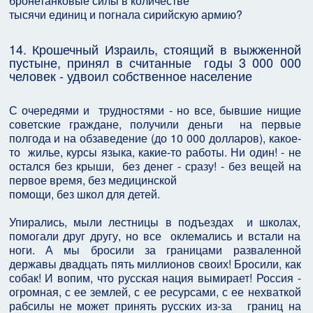
бронетанковые силы в количестве
тысячи единиц и погнала сирийскую армию?
14. Крошечный Израиль, стоящий в выжженной
пустыне, принял в считанные годы 3 000 000
человек - удвоил собственное население
С очередями и трудностями - но все, бывшие нищие
советские граждане, получили деньги на первые
полгода и на обзаведение (до 10 000 долларов), какое-
то жилье, курсы языка, какие-то работы. Ни один! - не
остался без крыши, без денег - сразу! - без вещей на
первое время, без медицинской
помощи, без школ для детей.
Упирались, мыли лестницы в подъездах и школах,
помогали друг другу, но все оклемались и встали на
ноги. А мы бросили за границами разваленной
державы двадцать пять миллионов своих! Бросили, как
собак! И вопим, что русская нация вымирает! Россия -
огромная, с ее землей, с ее ресурсами, с ее нехваткой
рабсилы не может принять русских из-за границ на