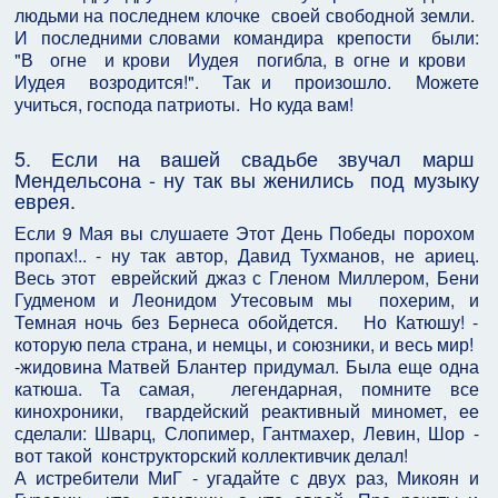
людьми на последнем клочке своей свободной земли.
И последними словами командира крепости были:
"В огне и крови Иудея погибла, в огне и крови
Иудея возродится!". Так и произошло. Можете
учиться, господа патриоты. Но куда вам!
5. Если на вашей свадьбе звучал марш
Мендельсона - ну так вы женились под музыку
еврея.
Если 9 Мая вы слушаете Этот День Победы порохом
пропах!.. - ну так автор, Давид Тухманов, не ариец.
Весь этот еврейский джаз с Гленом Миллером, Бени
Гудменом и Леонидом Утесовым мы похерим, и
Темная ночь без Бернеса обойдется. Но Катюшу! -
которую пела страна, и немцы, и союзники, и весь мир!
-жидовина Матвей Блантер придумал. Была еще одна
катюша. Та самая, легендарная, помните все
кинохроники, гвардейский реактивный миномет, ее
сделали: Шварц, Слопимер, Гантмахер, Левин, Шор -
вот такой конструкторский коллективчик делал!
А истребители МиГ - угадайте с двух раз, Микоян и