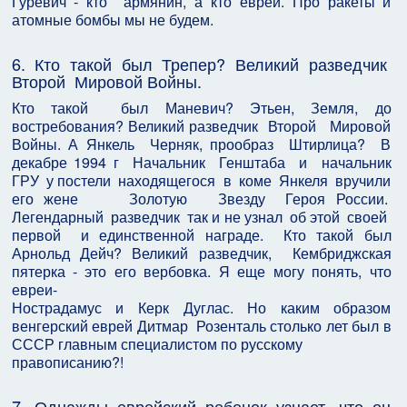
Гуревич - кто армянин, а кто еврей. Про ракеты и
атомные бомбы мы не будем.
6. Кто такой был Трепер? Великий разведчик
Второй Мировой Войны.
Кто такой был Маневич? Этьен, Земля, до
востребования? Великий разведчик Второй Мировой
Войны. А Янкель Черняк, прообраз Штирлица? В
декабре 1994 г Начальник Генштаба и начальник
ГРУ у постели находящегося в коме Янкеля вручили
его жене Золотую Звезду Героя России.
Легендарный разведчик так и не узнал об этой своей
первой и единственной награде. Кто такой был
Арнольд Дейч? Великий разведчик, Кембриджская
пятерка - это его вербовка. Я еще могу понять, что
евреи-
Нострадамус и Керк Дуглас. Но каким образом
венгерский еврей Дитмар Розенталь столько лет был в
СССР главным специалистом по русскому
правописанию?!
7. Однажды еврейский ребенок узнает, что он