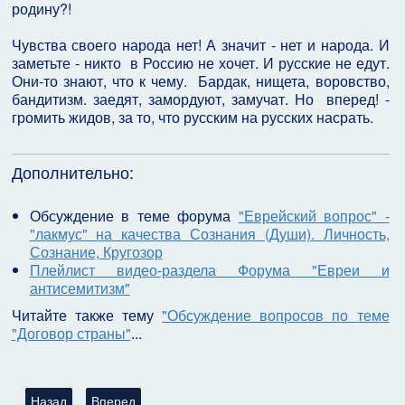
родину?!
Чувства своего народа нет! А значит - нет и народа. И
заметьте - никто в Россию не хочет. И русские не едут.
Они-то знают, что к чему. Бардак, нищета, воровство,
бандитизм. заедят, замордуют, замучат. Но вперед! -
громить жидов, за то, что русским на русских насрать.
Дополнительно:
Обсуждение в теме форума
"Еврейский вопрос" -
"лакмус" на качества Сознания (Души). Личность,
Сознание, Кругозор
Плейлист видео-раздела Форума "Евреи и
антисемитизм"
Читайте также тему
"Обсуждение вопросов по теме
"Договор страны"
...
Предыдущий: "Краткий путеводитель по Палестине для туристо
Следующий: Макс Лурье | Как Лапид UNRWA вопрос
Назад
Вперед