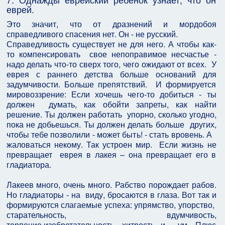
еврей.
Это значит, что от дразнений и мордобоя
справедливого спасения нет. Он - не русский.
Справедливость существует не для него. А чтобы как-
то компенсировать свое непоправимое несчастье -
надо делать что-то сверх того, чего ожидают от всех. У
еврея с раннего детства больше оснований для
задумчивости. Больше препятствий. И формируется
мировоззрение: Если хочешь чего-то добиться - ты
должен думать, как обойти запреты, как найти
решение. Ты должен работать упорно, сколько угодно,
пока не добьешься. Ты должен делать больше других,
чтобы тебе позволили - может быть! - стать вровень. А
жаловаться некому. Так устроен мир. Если жизнь не
превращает еврея в лакея – она превращает его в
гладиатора.
Лакеев много, очень много. Рабство порождает рабов.
Но гладиаторы - на виду, бросаются в глаза. Вот так и
формируются слагаемые успеха: упрямство, упорство,
старательность, вдумчивость,
терпение,изобретательность, хитрость и ум. Плюс