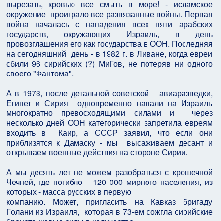
вырезать, кровью все смыть в море! - исламское
окружение проиграло все развязанные войны. Первая
война началась с нападения всех пяти арабских
государств, окружающих Израиль, в день
провозглашения его как государства в ООН. Последняя
на сегодняшний день - в 1982 г. в Ливане, когда евреи
сбили 96 сирийских (?) МиГов, не потеряв ни одного
своего "Фантома".
А в 1973, после детальной советской авиаразведки,
Египет и Сирия одновременно напали на Израиль
многократно превосходящими силами и через
несколько дней ООН категорически запретила евреям
входить в Каир, а СССР заявил, что если они
приблизятся к Дамаску - мы высаживаем десант и
открываем военные действия на стороне Сирии.
А мы десять лет не можем разобраться с крошечной
Чечней, где погибло 120 000 мирного населения, из
которых - масса русских в первую
кoмпанию. Может, пригласить на Кавказ бригаду
Гoлани из Израиля, которая в 73-ем сожгла сирийские