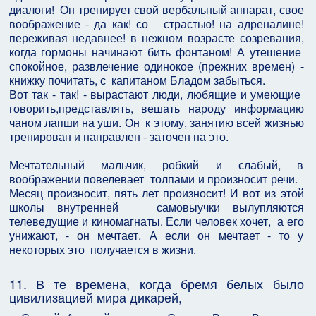
диалоги! Он тренирует свой вербальный аппарат, свое
воображение - да как! со страстью! на адреналине!
переживая недавнее! в нежном возрасте созревания,
когда гормоны начинают бить фонтаном! А утешение
спокойное, развлечение одинокое (прежних времен) -
книжку почитать, с капитаном Бладом забыться.
Вот так - так! - вырастают люди, любящие и умеющие
говорить,представлять, вешать народу информацию
чаном лапши на уши. Он к этому, занятию всей жизнью
тренирован и направлен - заточен на это.
Мечтательный мальчик, робкий и слабый, в
воображении повелевает толпами и произносит речи.
Месяц произносит, пять лет произносит! И вот из этой
школы внутренней самовыучки вылупляются
телеведущие и киномагнаты. Если человек хочет, а его
унижают, - он мечтает. А если он мечтает - то у
некоторых это получается в жизни.
11. В те времена, когда бремя белых было
цивилизацией мира дикарей,