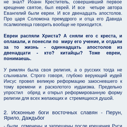
не знал? Иоанн Креститель, совершивший первое
крещение святое, был еврей. И все четыре автора
Евангелий были евреи. И все двенадцать апостолов.
Про царя Соломона премудрого и отца его Давида
псалмопевца говорить вообще не приходится.
Евреи распяли Христа? А сняли его с креста, и
оплакали, и понесли по миру его учение, и отдали
за то жизнь - одиннадцать апостолов из
двенадцати - кто? китайцы? Тоже евреи,
понимаешь.
У римлян была своя религия, а о русских тогда не
слыхивали. Строго говоря, глубоко верующий иудей
Иисус провел великую реформацию закосневшего к
тому времени и расколотого иудаизма. Предельно
упростил обряд и открыл реформированную форму
религии для всех желающих и стремящихся душой.
2. Исконные боги восточных славян - Перун,
Ярило, Даждьбог
- были отменены и запрещены после крещения Руси