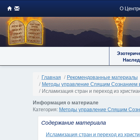
О Центр
Эзотерич
Наслед
Главная
Рекомендованные материалы
Методы управление Спящим Сознанием 
Исламизация стран и переход из христиа
Информация о материале
Категория:
Методы управление Спящим Созн
Содержание материала
Исламизация стран и переход из христ