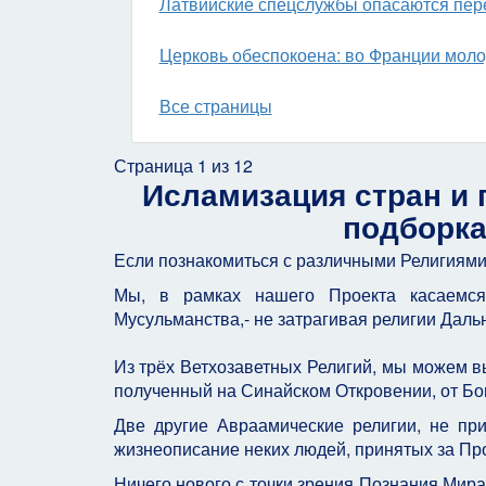
Латвийские спецслужбы опасаются пер
Церковь обеспокоена: во Франции молод
Все страницы
Страница 1 из 12
Исламизация стран и 
подборка
Если познакомиться с различными Религиями,
Мы, в рамках нашего Проекта касаемся 
Мусульманства,- не затрагивая религии Дальн
Из трёх Ветхозаветных Религий, мы можем вы
полученный на Синайском Откровении, от Бог
Две другие Авраамические религии, не при
жизнеописание неких людей, принятых за Пр
Ничего нового с точки зрения Познания Мир