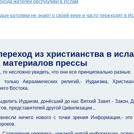
ехода жителей республики в Ислам
ые католики не знают о своей вере и часто переходят в И
переход из христианства в исла
 материалов прессы
 то несложно увидеть, что они все принципиально разные.
только Авраамических религий,- Иудаизма, Христиан
его Востока.
делить Иудаизм, донёсший до нас Ветхий Завет - Закон, Д
ов, представителей другой Цивилизации...
внесли ничего нового с точки зрения Информации,- это
ороков.
а, Сотворения человека,- никакой новой информации, осв