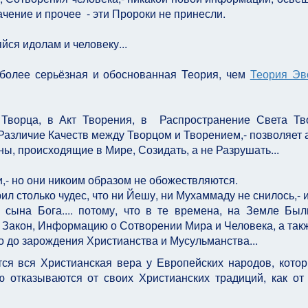
ачение и прочее - эти Пророки не принесли.
йся идолам и человеку...
 более серьёзная и обоснованная Теория, чем
Теория Эв
 Творца, в Акт Творения, в Распространение Света Тв
Различие Качеств между Творцом и Творением,- позволяет 
ы, происходящие в Мире, Созидать, а не Разрушать...
и,- но они никоим образом не обожествляются.
л столько чудес, что ни Йешу, ни Мухаммаду не снилось,- и
 сына Бога.... потому, что в те времена, на Земле Был
Закон, Информацию о Сотворении Мира и Человека, а так
го до зарождения Христианства и Мусульманства...
ся вся Христианская вера у Европейских народов, кото
ю отказываются от своих Христианских традиций, как от 