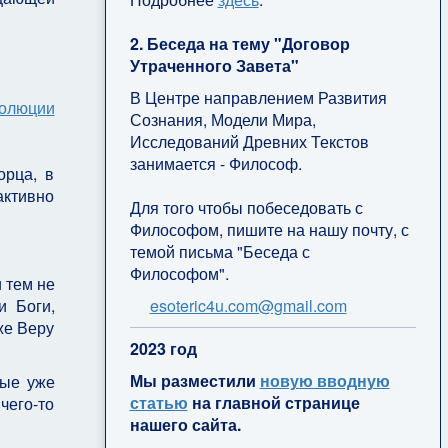
2. Беседа на тему "Договор
Утраченного Завета"
В Центре направлением Развития
олюции
Сознания, Модели Мира,
Исследований Древних Текстов
занимается - Философ.
орца, в
активно
Для того чтобы побеседовать с
Философом, пишите на нашу почту, с
темой письма "Беседа с
Философом".
 тем не
esoteric4u.com@gmail.com
и Боги,
же Веру
2
023 год
Мы разместили
новую вводную
рые уже
статью
на главной странице
чего-то
нашего сайта.