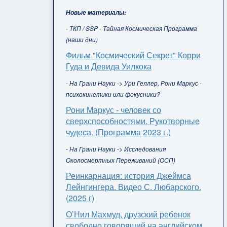
Новые материалы:
- ТКП / SSP - Тайная Космическая Программа
(наши дни)
Фильм "Космический Секрет" Корри
Гуда и Девида Уилкока
- На Грани Науки -> Ури Геллер, Рони Маркус -
психокинетики или фокусники?
Рони Маркус - человек со
сверхспособностями. Рукотворные
чудеса. (Программа 2023 г.)
- На Грани Науки -> Исследования
Околосмертных Переживаний (ОСП)
Реинкарнация: история Джеймса
Лейнгингера. Видео С. Любарского.
(2025 г)
О’Нил Махмуд, друзский ребенок
свободно говорящий на английском,