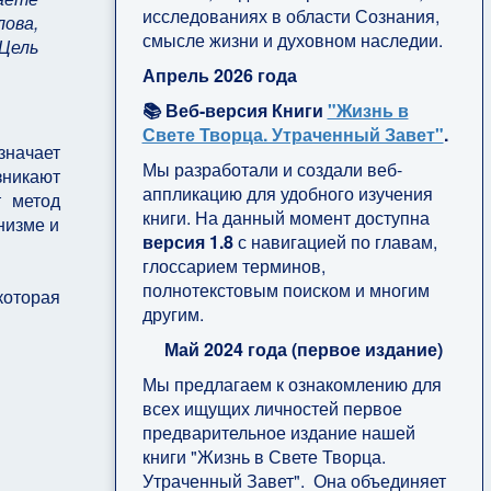
исследованиях в области Сознания,
ова,
смысле жизни и духовном наследии.
Цель
Апрель 2026 года
📚 Веб-версия Книги
"Жизнь в
Свете Творца. Утраченный Завет"
.
начает
Мы разработали и создали веб-
зникают
аппликацию для удобного изучения
т метод
книги. На данный момент доступна
низме и
версия 1.8
с навигацией по главам,
глоссарием терминов,
полнотекстовым поиском и многим
оторая
другим.
Май 2024 года (первое издание)
Мы предлагаем к ознакомлению для
всех ищущих личностей первое
предварительное издание нашей
книги "Жизнь в Свете Творца.
Утраченный Завет". Она объединяет