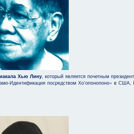
иакала Хью Лину
, который является почетным президен
р «Само-Идентификация посредством Хо’опонопоно» в США, 