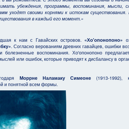
имать убеждения, программы, воспоминания, мысли, сл
рамм уходят своими корнями к истокам существования. 
существования в каждый его момент.»
дшая к нам с Гавайских островов.
«Х
о'опонопоно»
оз
ибку»
. Согласно верованиям древних гавайцев, ошибки во
и болезненные воспоминания. Хо'опонопоно предлагае
мыслей или ошибок, которые приводят к дисбалансу в орга
агодаря
Моррне Наламаку Симеоне
(1913-1992), к
й и понятной всем формы.