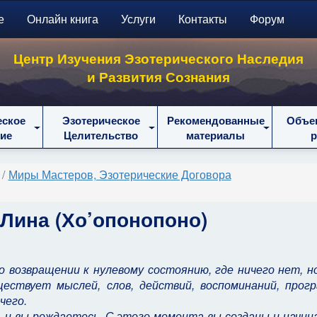
е
Онлайн книга
Услуги
Контакты
Форум
Центр Изучения Эзотерического Наследия
и Развития Сознания
еское
Эзотерическое
Рекомендованные
Объе
ие
Целительство
материалы
Миры Мастеров, Эзотерические Договора
Лина (Хо’опонопоно)
о возвращении к нулевому состоянию, где ничего нет, н
ествует мыслей, слов, действий, воспоминаний, прогр
чего.
, и вы рождаетесь. С этого момента вы созданы и начи