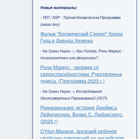
Новые материалы:
- ТКП / SSP - Тайная Космическая Программа
(наши дни)
Фильм "Космический Секрет" Корри
Гуда и Девида Уилкока
- На Грани Науки -> Ури Геллер, Рони Маркус -
психокинетики или фокусники?
Рони Маркус - человек со
сверхспособностями. Рукотворные
чудеса. (Программа 2023 г.)
- На Грани Науки -> Исследования
Околосмертных Переживаний (ОСП)
Реинкарнация: история Джеймса
Лейнгингера. Видео С. Любарского.
(2025 г)
О’Нил Махмуд, друзский ребенок
свободно говорящий на английском,