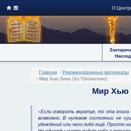
О Центр
Эзотерич
Наслед
Главная
Рекомендованные материалы
Мир Хью Лина (Хо 'Опонопоно)
Мир Хью 
«Если говорить вкратце, то эта книга 
возможно. В нулевом состоянии не сущ
убеждений или чего-либо ещё. Просто ни
Но однажды ничто видит себя в зеркале