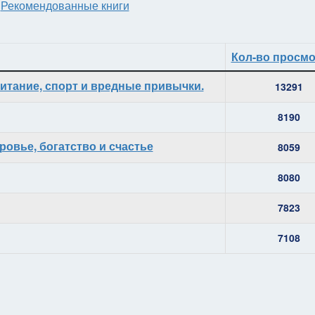
-
Рекомендованные книги
Кол-во просм
итание, спорт и вредные привычки.
13291
8190
оровье, богатство и счастье
8059
8080
7823
7108