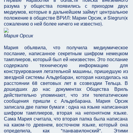
разума у общества появились с приходом двух
медиумов, которые в дальнейшем займут центральное
положение в обществе ВРИЛ: Марии Орсик, и Siegrun(к
сожалению о ней более ничего не известно).
Мария Орсик
Мария объявила, что получила медиумическое
послание, написанное секретным шифром немецком
тамплиеров, который был ей неизвестен. Это послание
содержало техническую информацию для
конструирования летательной машины, пришедшую из
звездной системы Альдебаран, которая находилась на
расстоянии 68 световых лет в созвездии Тельца. В
дошедших до нас документах Общества Вриль
действительно упоминают, что эти телепатические
сообщения пришли с Альдебарана. Мария Орсик
записала две папки бумаги : одна на языке написанная
шифром тамплиеров, вторая на непонятном языке.
Сама Мария считала, что вторая папка была написана
на каком-то древнем, восточном языке, который она
определила, как "панвавилонский". Этими