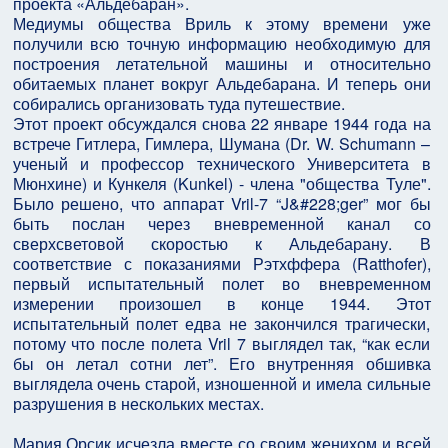
проекта «Альдебаран».
Медиумы общества Вриль к этому времени уже
получили всю точную информацию необходимую для
построения летательной машины и относительно
обитаемых планет вокруг Альдебарана. И теперь они
собирались организовать туда путешествие.
Этот проект обсуждался снова 22 январе 1944 года на
встрече Гитлера, Гимлера, Шумана (Dr. W. Schumann –
ученый и профессор технического Университета в
Мюнхине) и Кункеля (Kunkel) - члена "общества Туле".
Было решено, что аппарат Vril-7 “J&#228;ger” мог бы
быть послан через вневременной канал со
сверхсветовой скоростью к Альдебарану. В
соответствие с показаниями Рэтхффера (Ratthofer),
первый испытательный полет во вневременном
измерении произошел в конце 1944. Этот
испытательный полет едва не закончился трагически,
потому что после полета Vril 7 выглядел так, “как если
бы он летал сотни лет”. Его внутренняя обшивка
выглядела очень старой, изношенной и имела сильные
разрушения в нескольких местах.
Мария Орсик исчезла вместе со своим женихом и всей