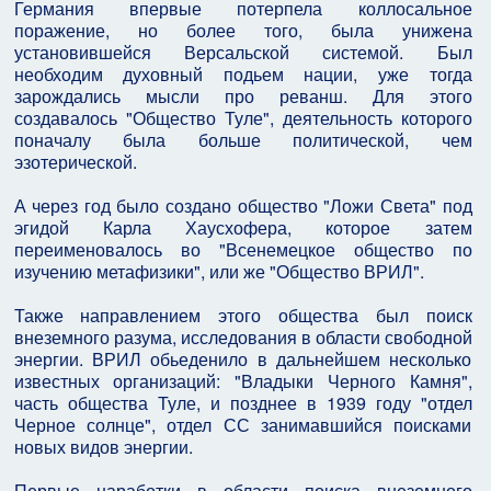
Германия впервые потерпела коллосальное
поражение, но более того, была унижена
установившейся Версальской системой. Был
необходим духовный подьем нации, уже тогда
зарождались мысли про реванш. Для этого
создавалось "Общество Туле", деятельность которого
поначалу была больше политической, чем
эзотерической.
А через год было создано общество "Ложи Света" под
эгидой Карла Хаусхофера, которое затем
переименовалось во "Всенемецкое общество по
изучению метафизики", или же "Общество ВРИЛ".
Также направлением этого общества был поиск
внеземного разума, исследования в области свободной
энергии. ВРИЛ обьеденило в дальнейшем несколько
известных организаций: "Владыки Черного Камня",
часть общества Туле, и позднее в 1939 году "отдел
Черное солнце", отдел СС занимавшийся поисками
новых видов энергии.
Первые наработки в области поиска внеземного