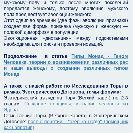
мужскому полу и только после многих поколений
передается женскому, поэтому эволюция мужского
пола предшествует эволюции женского.
Этот сдвиг во времени (две фазы эволюции признака)
создает две формы признака (мужскую и женскую) —
половой диморфизм в популяции.
Эволюционная «дистанция» между подсистемами
необходима для поиска и проверки новаций.
Продолжение в статье
Типы Монад - Геном
Человека, теории о возникновении различных рас
и наши выводы о создании различных типов
Монад
А также к нашей работе по Исследованию Торы в
рамках Эзотерического Договора, темы форума:
Эзотерический взгляд на Тору (Ветхий завет) по 2-3
главам:
Создание женщины, изгнание человека из
Эдена
.
Осмысление Торы (Ветхого Завета) в Эзотерическом
Договоре:
пост о понятии - "эзер ка нэгдо" (помощник
как напротив)