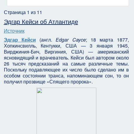
Страница 1 из 11
Эдгар Кейси об Атлантиде
Источник
Эдгар Кейси
(англ.
Edgar Cayce
; 18 марта
1877
,
Хопкинсвилль
, Кентукки,
США
— 3 января
1945
,
Вирджиния-Бич
, Виргиния, США) — американский
ясновидящий
и врачеватель. Кейси был автором около
26 тысяч предсказаний на самые различные темы.
Поскольку подавляющее их число было сделано им в
особом состоянии
транса
, напоминающем сон, то он
получил прозвище «Спящего пророка».