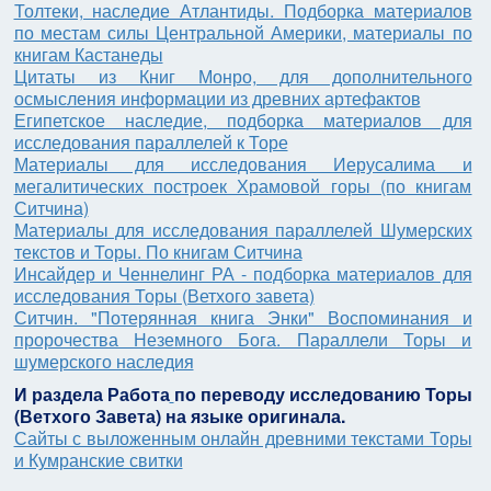
Толтеки, наследие Атлантиды. Подборка материалов
по местам силы Центральной Америки, материалы по
книгам Кастанеды
Цитаты из Книг Монро, для дополнительного
осмысления информации из древних артефактов
Египетское наследие, подборка материалов для
исследования параллелей к Торе
Материалы для исследования Иерусалима и
мегалитических построек Храмовой горы (по книгам
Ситчина)
Материалы для исследования параллелей Шумерских
текстов и Торы. По книгам Ситчина
Инсайдер и Ченнелинг РА - подборка материалов для
исследования Торы (Ветхого завета)
Ситчин. "Потерянная книга Энки" Воспоминания и
пророчества Неземного Бога. Параллели Торы и
шумерского наследия
И раздела Работа
по
переводу исследованию Торы
(Ветхого Завета)
на языке оригинала.
Сайты с выложенным онлайн древними текстами Торы
и Кумранские свитки