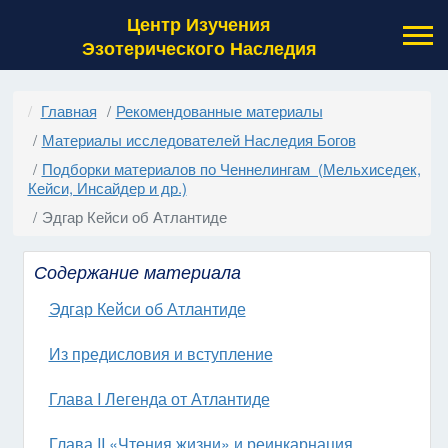
Центр Изучения
Эзотерического Наследия
Главная
Рекомендованные материалы
Материалы исследователей Наследия Богов
Подборки материалов по Ченнелингам (Мельхиседек,
Кейси, Инсайдер и др.)
Эдгар Кейси об Атлантиде
Содержание материала
Эдгар Кейси об Атлантиде
Из предисловия и вступление
Глава I Легенда от Атлантиде
Глава II «Чтения жизни» и реинкарнация