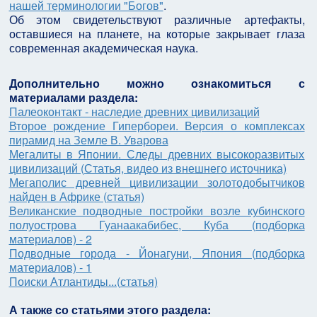
нашей терминологии "Богов"
.
Об этом свидетельствуют различные артефакты,
оставшиеся на планете, на которые закрывает глаза
современная академическая наука.
Дополнительно можно ознакомиться с
материалами раздела:
Палеоконтакт - наследие древних цивилизаций
Второе рождение Гипербореи. Версия о комплексах
пирамид на Земле В. Уварова
Мегалиты в Японии. Следы древних высокоразвитых
цивилизаций (Статья, видео из внешнего источника)
Мегаполис древней цивилизации золотодобытчиков
найден в Африке (статья)
Великанские подводные постройки возле кубинского
полуострова Гуанаакабибес, Куба (подборка
материалов) - 2
Подводные города - Йонагуни, Япония (подборка
материалов) - 1
Поиски Атлантиды...(статья)
А также со статьями этого раздела: