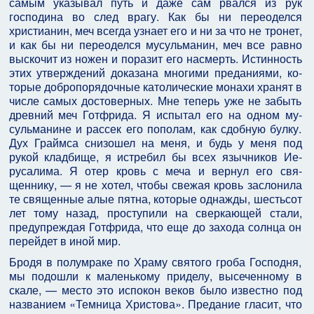
самым указывал путь и даже сам рвался из рук
господина во след врагу. Как бы ни переоделся
христианин, меч всегда узнает его и ни за что не тронет,
и как бы ни переоделся мусульманин, меч все равно
выс­кочит из ножен и поразит его насмерть. Истинность
этих утверждений доказана многими преданиями, ко­
торые добропорядочные католические монахи хранят в
числе самых достоверных. Мне теперь уже не забыть
древний меч Готфрида. Я испытал его на одном му­
сульманине и рассек его пополам, как сдобную булку.
Дух Граймса снизошел на меня, и будь у меня под
рукой кладбище, я истребил бы всех язычников Ие­
русалима. Я отер кровь с меча и вернул его свя­
щеннику, — я не хотел, чтобы свежая кровь заслонила
те священные алые пятна, которые однажды, шестьсот
лет тому назад, проступили на сверкающей стали,
предупреждая Готфрида, что еще до захода солнца он
перейдет в иной мир.
Бродя в полумраке по Храму святого гроба Господ­ня,
мы подошли к маленькому приделу, высеченному в
скале, — место это испокон веков было известно под
названием «Темница Христова». Предание гласит, что