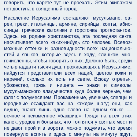
говорить, что карете тут не проехать. Этим экипажам
нет доступа в священный город.
Население Иерусалима составляют мусульмане, ев­
реи, греки, итальянцы, армяне, сирийцы, копты, абис­
синцы, греческие католики и горсточка протестантов.
Здесь, на родине христианства, эта последняя секта
насчитывает всего каких-нибудь сто человек. Всевоз­
можные оттенки и разновидности всех национально­
стей и языков, которые здесь в ходу, слишком мно­
гочисленны, чтобы говорить о них. Должно быть, среди
четырнадцати тысяч душ, проживающих в Иерусалиме,
найдутся представители всех наций, цветов кожи и
наречий, сколько их есть на свете. Всюду отрепья,
убожество, грязь и нищета — знаки и символы
мусульманского владычества куда более верные, чем
флаг с полумесяцем. Прокаженные, увечные, слепцы и
юродивые осаждают вас на каждом шагу; они, как
видно, знают лишь одно слово на одном языке —
вечное и неизменное «бакшиш». Глядя на всех этих
калек, уродов и больных, что толпятся у святых мест и
не дают пройти в ворота, можно подумать, что время
повернуло вспять и здесь с минуты на минуту ждут,