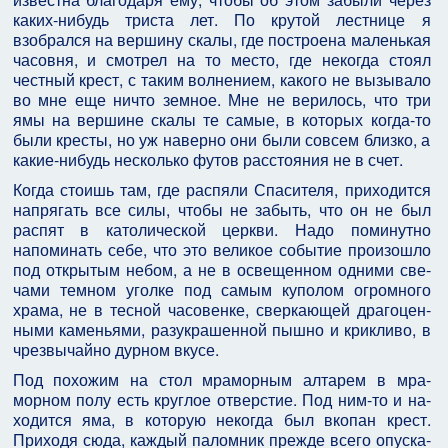
каких-нибудь триста лет. По крутой лестнице я
взобрался на вершину скалы, где построена маленькая
часовня, и смотрел на то место, где некогда стоял
честный крест, с таким волнением, какого не вызывало
во мне еще ничто земное. Мне не верилось, что три
ямы на вершине скалы те самые, в которых когда-то
были кресты, но уж наверно они были совсем близко, а
какие-нибудь несколько футов расстояния не в счет.
Когда стоишь там, где распяли Спасителя, прихо­дится
напрягать все силы, чтобы не забыть, что он не был
распят в католической церкви. Надо поминутно
напоминать себе, что это великое событие произошло
под открытым небом, а не в освещенном одними све­
чами темном уголке под самым куполом огромного
храма, не в тесной часовенке, сверкающей драгоцен­
ными каменьями, разукрашенной пышно и крикливо, в
чрезвычайно дурном вкусе.
Под похожим на стол мраморным алтарем в мра­
морном полу есть круглое отверстие. Под ним-то и на­
ходится яма, в которую некогда был вкопан крест.
Приходя сюда, каждый паломник прежде всего опуска­