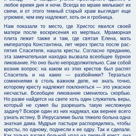
любое время дня и ночи. Всегда во мраке мелькают их
свечи, и от этого темный старый храм выглядит еще
угрюмее, чем ему надлежит, хоть он и гробница.
Нам показали то место, где Христос явился своей
матери после воскресения из мертвых. Мраморная
плита лежит также и там, где святая Елена, мать
императора Константина, лет через триста после рас­
пятия Спасителя, нашла кресты. Согласно преданию,
эта замечательная находка вызвала всеобщее бурное
ликование. Но оно было непродолжительно. Сам со­бой
возник вопрос: на каком из этих крестов был распят
Спаситель и на каких — разбойники? Терзаться
сомнениями в столь важном деле, не знать точно,
которому кресту надлежит поклоняться — это ужасное
несчастье. Всеобщее ликование сменилось скорбью.
Но разве найдется на свете хоть один служитель веры,
который не сумел бы разрешить такую несложную
задачу? Вскоре один из них надумал, как вернее всего
узнать истину. В Иерусалиме была тяжело больна одна
знатная дама. Мудрые пастыри распорядились, чтобы
кресты, по одному, поднесли к ее одру. Так и сделали.
Как только взгляд больной упал на первый крест, она