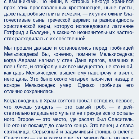
с язычниками. Но ниши, в которых некогда хранился
прах этих прославленных крестоносцев, ныне пусты,
даже надгробные плиты исчезли, — их уничтожили бла­
гочестивые сыны греческой церкви: та разновидность
христианской веры, которую исповедовали латиняне
Готфрид и Балдуин, в каких-то незначительных частно­
стях расходилась с их собственной.
Мы прошли дальше и остановились перед гроб­ницей
Мельхиседека! Вы, конечно, помните Мельхисе­дека;
когда Авраам нагнал у стен Дана врагов, взя­вших в
плен Лота, и отобрал у них все имущество, не кто иной,
как царь Мельхиседек, вышел ему навстречу и взял с
него дань. Это было около четырех тысяч лет назад; и
вскоре Мельхиседек умер. Однако гробница его
отлично сохранилась.
Когда входишь в Храм святого гроба Господня, первое,
что хочешь увидеть — это самый гроб, — и дей­
ствительно видишь его чуть ли не прежде всего осталь­
ного. Второе — это место, где распят был Спаситель.
Но его не покажут до самого конца. Это венец и слава
святилища. Серьезный и задумчивый стоишь в склепе
Спасителя — да и каким еще тут можно быть, но весь­