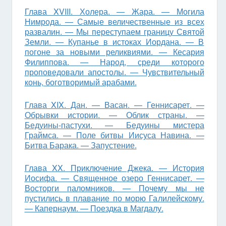
Глава XVIII. Холера. — Жара. — Могила
Нимрода. — Самые величественные из всех
развалин. — Мы переступаем границу Святой
Земли. — Купанье в истоках Иордана. — В
погоне за новыми реликви­ями. — Кесария
Филиппова. — Народ, среди которого
проповедовали апостолы. — Чувствительный
конь, боготворимый арабами.
Глава XIX. Дан. — Васан. — Геннисарет. —
Обрывки истории. — Облик стра­ны. —
Бедуины-пастухи. — Бедуины мистера
Граймса. — Поле битвы Иисуса Навина. —
Битва Барака. — Запустение.
Глава XX. Приключение Джека. — История
Иосифа. — Священное озеро Геннисарет. —
Восторги паломников. — Почему мы не
пустились в плавание по морю Галилейскому.
— Капернаум. — Поездка в Магдалу.