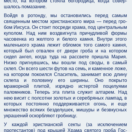
место, на котором стояла богородица, когда совер­
шалось помазание.
Войдя в ротонду, мы остановились перед самым
священным местом христианского мира — перед гро­
бом Иисуса. Он стоит посреди храма, под централь­ным
куполом. Над ним воздвигнута причудливой формы
часовенка из желтого и белого камня. Внутри этого
маленького храма лежит обломок того самого камня,
который был отвален от двери гроба и на котором
сидел ангел, когда туда на рассвете пришла Мария.
Низко пригнувшись, мы вошли под своды, в самый
склеп. Он всего шести футов на семь, и камен­ное ложе,
на котором покоился Спаситель, занимает всю длину
склепа и половину его ширины. Оно покры­то
мраморной плитой, изрядно истертой поцелуями
паломников. Теперь эта плита служит алтарем. Над
нею висит с полсотни золотых и серебряных лампад, в
которых постоянно поддерживается огонь, и еще
множество всяких безделушек, мишуры и безвкусных
украшений оскорбляют гробницу.
У каждой христианской секты (за исключением
протестантов) под крышей Храма святого гроба Гос­