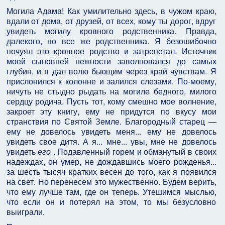
Могила Адама! Как умилительно здесь, в чужом краю,
вдали от дома, от друзей, от всех, кому ты дорог, вдруг
увидеть могилу кровного родственника. Правда,
далекого, но все же родственника. Я безоши­бочно
почуял это кровное родство и затрепетал. Ис­точник
моей сыновней нежности заволновался до са­мых
глубин, и я дал волю бьющим через край чувст­вам. Я
прислонился к колонне и залился слезами. По-моему,
ничуть не стыдно рыдать на могиле бед­ного, милого
сердцу родича. Пусть тот, кому смешно мое волнение,
закроет эту книгу, ему не придутся по вкусу мои
странствия по Святой Земле. Благородный старец —
ему не довелось увидеть меня... ему не до­велось
увидеть свое дитя. А я... мне... увы, мне не довелось
увидеть
его
. Подавленный горем и обману­тый в своих
надеждах, он умер, не дождавшись моего рожденья...
за шесть тысяч кратких весен до того, как я появился
на свет. Но перенесем это мужественно. Будем верить,
что ему лучше там, где он теперь. Утешимся мыслью,
что если он и потерял на этом, то мы безусловно
выиграли.