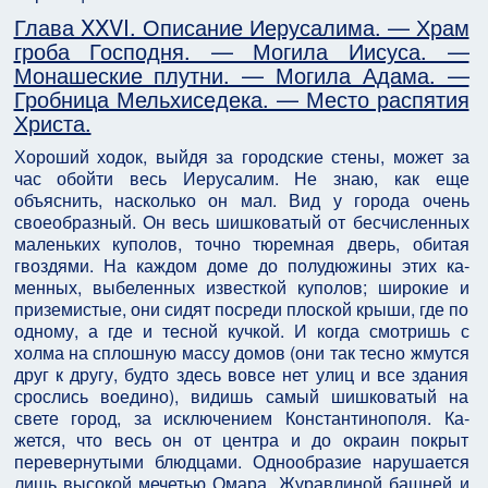
Глава XXVI. Описание Иерусалима. — Храм
гроба Господня. — Могила Иисуса. —
Монашеские плутни. — Могила Адама. —
Гробница Мельхиседека. — Место распятия
Христа.
Хороший ходок, выйдя за городские стены, может за
час обойти весь Иерусалим. Не знаю, как еще
объяснить, насколько он мал. Вид у города очень
своеобразный. Он весь шишковатый от бесчисленных
маленьких куполов, точно тюремная дверь, обитая
гвоздями. На каждом доме до полудюжины этих ка­
менных, выбеленных известкой куполов; широкие и
приземистые, они сидят посреди плоской крыши, где по
одному, а где и тесной кучкой. И когда смотришь с
холма на сплошную массу домов (они так тесно жмутся
друг к другу, будто здесь вовсе нет улиц и все здания
срослись воедино), видишь самый шишковатый на
свете город, за исключением Константинополя. Ка­
жется, что весь он от центра и до окраин покрыт
перевернутыми блюдцами. Однообразие нарушается
лишь высокой мечетью Омара, Журавлиной башней и