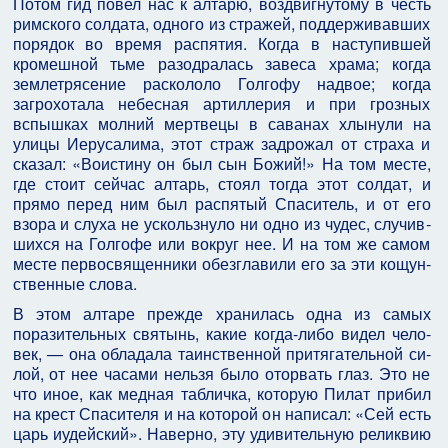
Потом гид повел нас к алтарю, воздвигнутому в честь
римского солдата, одного из стражей, поддер­живавших
порядок во время распятия. Когда в насту­пившей
кромешной тьме разодралась завеса храма; когда
землетрясение раскололо Голгофу надвое; когда
загрохотала небесная артиллерия и при грозных
вспышках молний мертвецы в саванах хлынули на
улицы Иерусалима, этот страж задрожал от страха и
сказал: «Воистину он был сын Божий!» На том месте,
где стоит сейчас алтарь, стоял тогда этот солдат, и
прямо перед ним был распятый Спаситель, и от его
взора и слуха не ускользнуло ни одно из чудес, случив­
шихся на Голгофе или вокруг нее. И на том же самом
месте первосвященники обезглавили его за эти кощун­
ственные слова.
В этом алтаре прежде хранилась одна из самых
поразительных святынь, какие когда-либо видел чело­
век, — она обладала таинственной притягательной си­
лой, от нее часами нельзя было оторвать глаз. Это не
что иное, как медная табличка, которую Пилат прибил
на крест Спасителя и на которой он написал: «Сей есть
царь иудейский». Наверно, эту удивительную релик­вию