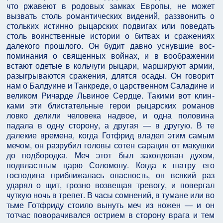
что ржавеют в родовых замках Европы, не может
вызвать столь романтических видений, раззвонить о
стольких истинно рыцарских подвигах или поведать
столь воинственные истории о битвах и сражениях
далекого прошлого. Он будит давно уснувшие вос­
поминания о священных войнах, и в воображении
вста­ют одетые в кольчуги рыцари, маршируют армии,
разыгрываются сражения, длятся осады. Он говорит
нам о Балдуине и Танкреде, о царственном Саладине и
великом Ричарде Львиное Сердце. Такими вот клин­
ками эти блистательные герои рыцарских романов
ловко делили человека надвое, и одна половина
падала в одну сторону, а другая — в другую. В те
далекие времена, когда Готфрид владел этим самым
мечом, он разрубил головы сотен сарацин от макушки
до подбо­родка. Меч этот был заколдован духом,
подвластным царю Соломону. Когда к шатру его
господина при­ближалась опасность, он всякий раз
ударял о щит, грозно возвещая тревогу, и повергал
чуткую ночь в трепет. В часы сомнений, в тумане или во
тьме Готфриду стоило вынуть меч из ножен — и он
тотчас поворачивался острием в сторону врага и тем