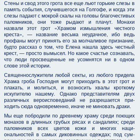
Стены и свод этого грота все еще льют горькие слезы в
память события, случившегося на Голгофе, и когда эти
слезы падают с мокрой скалы на головы благочестивых
паломников, они тоже рыдают и пла­чут. Монахи
назвали этот грот «Храмом измышления честного
креста», — название весьма неудачное, ибо ведь
профаны могут принять его за молчаливое при­знание,
будто рассказ о том, что Елена нашла здесь честный
крест, — просто вымысел. Но какое счастье сознавать,
что люди просвещенные не усомнятся ни в одном
слове этой истории.
Священнослужители любой секты, из любого при­дела
Храма гроба Господня могут приходить в этот грот и
плакать, и молиться, и возносить хвалы крот­кому
искупителю нашему. Однако представителям двух
различных вероисповеданий не разрешается при­
ходить сюда одновременно, иначе не миновать драки.
Мы еще побродили по древнему храму среди по­ющих
монахов в длинных грубых рясах и сандалиях; среди
паломников всех цветов кожи и многих наци­
ональностей в самых диковинных одеждах; под сум­