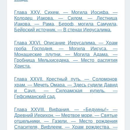
Глава XXV. Сихем. — Могила Иосифа. —
Колодец Иакова. — Силом. — Лестница
Иакова. — Рама, Бероф, могила Самуила,
Бейрский источник. — В стенах Иерусалима.
Глава XXVI. Описание Иерусалима. — Храм
гроба Господня. — Могила Иисуса. —
Монашеские плутни. — Могила Адама. —
Гробница Мельхиседека. — Место распятия
Христа.
Глава XXVII. Крестный путь. — Соломонов
храм. — Мечеть Омара. — Здесь судили Давид
и Саул. — Силоамская купель. —
Гефсиманский сад.
Глава XXVIII. Вифания. — «Бедуины!» —
Древний Иерихон. — Мертвое море. — Святые
отшельники. — Газели. — Место рождения
Спасителя, Вифлеем. — Храм рождества. —