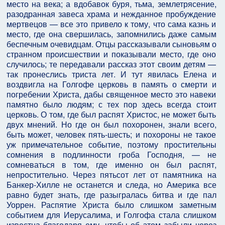
место на века; а вдобавок буря, тьма, землетрясение,
разодранная завеса храма и не­жданное пробуждение
мертвецов — все это привело к тому, что сама казнь и
место, где она свершилась, запомнились даже самым
беспечным очевидцам. Отцы рассказывали сыновьям о
странном происшествии и показывали место, где оно
случилось; те передавали рассказ этот своим детям —
так пронеслись триста лет. И тут явилась Елена и
воздвигла на Голгофе церковь в память о смерти и
погребении Христа, дабы священное место это навеки
памятно было людям; с тех пор здесь всегда стоит
церковь. О том, где был распят Христос, не может быть
двух мнений. Но где он был похоронен, знали всего,
быть может, человек пять-шесть; и похороны не такое
уж примечательное событие, поэтому простительны
сомнения в подлин­ности гроба Господня, — не
сомневаться в том, где именно он был распят,
непростительно. Через пятьсот лет от памятника на
Банкер-Хилле не останется и сле­да, но Америка все
равно будет знать, где разыгралась битва и где пал
Уоррен. Распятие Христа было слиш­ком заметным
событием для Иерусалима, и Голгофа стала слишком
известна благодаря ему, чтобы об этом забыли через