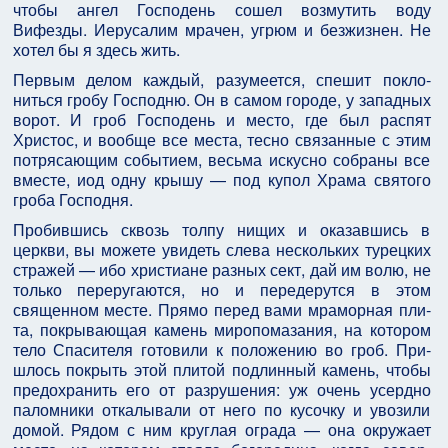
чтобы ангел Господень сошел возмутить воду
Вифезды. Иерусалим мрачен, угрюм и безжизнен. Не
хотел бы я здесь жить.
Первым делом каждый, разумеется, спешит покло­
ниться гробу Господню. Он в самом городе, у запад­ных
ворот. И гроб Господень и место, где был распят
Христос, и вообще все места, тесно связанные с этим
потрясающим событием, весьма искусно собраны все
вместе, иод одну крышу — под купол Храма святого
гроба Господня.
Пробившись сквозь толпу нищих и оказавшись в
церкви, вы можете увидеть слева нескольких турец­ких
стражей — ибо христиане разных сект, дай им во­лю, не
только переругаются, но и передерутся в этом
священном месте. Прямо перед вами мраморная пли­
та, покрывающая камень миропомазания, на котором
тело Спасителя готовили к положению во гроб. При­
шлось покрыть этой плитой подлинный камень, чтобы
предохранить его от разрушения: уж очень усердно
паломники откалывали от него по кусочку и увозили
домой. Рядом с ним круглая ограда — она окружает