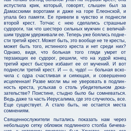
испустила крик, который, говорят, слышен был за
Дамасскими воротами и даже на горе Елеон­ской, и
упала без памяти. Ее привели в чувство и под­несли
второй крест. Тотчас с нею сделались страшные
судороги, так что шестеро сильных мужчин с величай­
шим трудом удерживали ее. Теперь уже боялись подне­
сти третий крест. Может быть, это вообще не те кре­сты,
может быть того, истинного креста и нет среди них?
Однако, видя, что больная того гляди умрет от
терзающих ее судорог, решили, что на худой конец
третий крест быстрее избавит ее от мучений. И вот
поднесли третий крест. И — о, чудо! — больная вско­
чила с одра счастливая и сияющая, и совершенно
исцеленная! Разве могли мы не уверовать в подлин­
ность креста, услыхав о столь убедительном дока­
зательстве? Поистине, стыдно было бы сомневаться.
Ведь даже та часть Иерусалима, где это случилось, все.
Еще существует. А стало быть, не остается места
сомнениям.
Священнослужители пытались показать нам через
небольшую сетку обломок подлинного столба бичева­
ния, к которому привязан был Христос, когда его