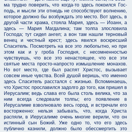
ма трудно поверить, что когда-то здесь покоился Гос­
подь, и мысли эти отнюдь не способствуют волнению,
которое должно бы возбуждать это место. Вот здесь, в
другой части храма, стояла Мария, здесь — Иоанн, а
здесь — Мария Магдалина; там толпа злословила
Господа; тут сидел ангел; а вон там нашли терновый
венец и честный крест; здесь явился воскресший
Спаси­тель. Посмотреть на все это любопытно, но при
этом как и у гроба Господня, с несомненностью
чувствуешь, что все это ненастоящее, что все эти
святые места просто-напросто измышление монахов.
Но вот место, где был распят Христос, вызывает
совсем иные чувст­ва. Всей душой веришь, что именно
здесь Спаситель расстался с жизнью. Вспоминаешь,
что Христос про­славился задолго до того, как пришел в
Иерусалим; ведь слава его была столь велика, что за
ним всегда следовали толпы; его появление в
Иерусалиме взвол­новало весь город, и встречали его
восторженно: нель­зя забывать, что, когда Христа
распяли, в Иерусали­ме очень многие верили, что он
истинный сын Божий. Уже одно то, что его здесь
публично казнили, должно было обессмертить это