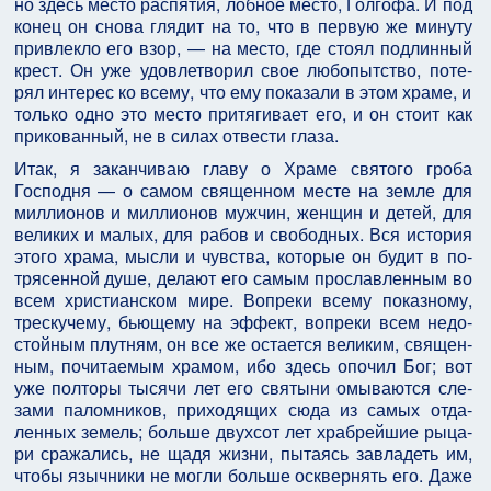
но здесь место распятия, лобное место, Голгофа. И под
конец он снова глядит на то, что в первую же минуту
привлекло его взор, — на место, где стоял подлинный
крест. Он уже удовлетворил свое любопытство, поте­
рял интерес ко всему, что ему показали в этом храме, и
только одно это место притягивает его, и он стоит как
прикованный, не в силах отвести глаза.
Итак, я заканчиваю главу о Храме святого гроба
Господня — о самом священном месте на земле для
миллионов и миллионов мужчин, женщин и детей, для
великих и малых, для рабов и свободных. Вся история
этого храма, мысли и чувства, которые он будит в по­
трясенной душе, делают его самым прославленным во
всем христианском мире. Вопреки всему показному,
трескучему, бьющему на эффект, вопреки всем недо­
стойным плутням, он все же остается великим, священ­
ным, почитаемым храмом, ибо здесь опочил Бог; вот
уже полторы тысячи лет его святыни омываются сле­
зами паломников, приходящих сюда из самых отда­
ленных земель; больше двухсот лет храбрейшие рыца­
ри сражались, не щадя жизни, пытаясь завладеть им,
чтобы язычники не могли больше осквернять его. Да­же