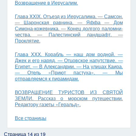
Возвращение в Иерусалим.
Глава XXIX. Отъезд из Иерусалима. — Самсон.
— Шаронская равнина. — Яффа — Дом
Симона-кожевника. — Конец долгого паломни­
чества. — Палестинский ландшафт. —
Проклятие.
Глава XXX. Корабль — наш дом родной. —
Джек и его наряд. — Отцов­ское напутствие. —
Египет. — В Александрии. — На улицах Каира.
— Отель «Приют пастуха». — Мы
отправляемся к пирамидам.
ВОЗВРАЩЕНИЕ ТУРИСТОВ ИЗ СВЯТОЙ
ЗЕМЛИ. Рассказ о морском путешествии.
Редактору газеты «Геральд».
Все страницы
Страница 14 из 19