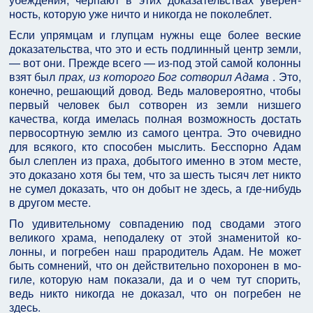
ность, которую уже ничто и никогда не поколеблет.
Если упрямцам и глупцам нужны еще более веские
доказательства, что это и есть подлинный центр зем­ли,
— вот они. Прежде всего — из-под этой самой ко­лонны
взят был
прах, из которого Бог сотворил Адама
. Это,
конечно, решающий довод. Ведь маловероятно, чтобы
первый человек был сотворен из земли низшего
качества, когда имелась полная возможность достать
первосортную землю из самого центра. Это очевидно
для всякого, кто способен мыслить. Бесспорно Адам
был слеплен из праха, добытого именно в этом месте,
это доказано хотя бы тем, что за шесть тысяч лет никто
не сумел доказать, что он добыт не здесь, а где-нибудь
в другом месте.
По удивительному совпадению под сводами этого
великого храма, неподалеку от этой знаменитой ко­
лонны, и погребен наш прародитель Адам. Не может
быть сомнений, что он действительно похоронен в мо­
гиле, которую нам показали, да и о чем тут спорить,
ведь никто никогда не доказал, что он погребен не
здесь.