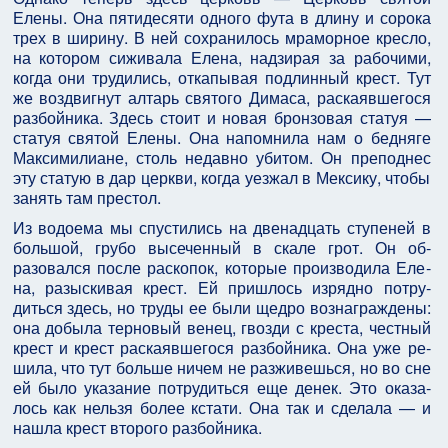
Елены. Она пятидесяти одного фута в длину и сорока
трех в ширину. В ней сохранилось мраморное кресло,
на котором сиживала Елена, надзирая за рабочими,
когда они трудились, откапывая подлинный крест. Тут
же воздвигнут алтарь святого Димаса, раскаявшегося
разбойника. Здесь стоит и новая брон­зовая статуя —
статуя святой Елены. Она напомнила нам о бедняге
Максимилиане, столь недавно убитом. Он преподнес
эту статую в дар церкви, когда уезжал в Мексику, чтобы
занять там престол.
Из водоема мы спустились на двенадцать ступеней в
большой, грубо высеченный в скале грот. Он об­
разовался после раскопок, которые производила Еле­
на, разыскивая крест. Ей пришлось изрядно потру­
диться здесь, но труды ее были щедро вознаграждены:
она добыла терновый венец, гвозди с креста, честный
крест и крест раскаявшегося разбойника. Она уже ре­
шила, что тут больше ничем не разживешься, но во сне
ей было указание потрудиться еще денек. Это оказа­
лось как нельзя более кстати. Она так и сделала — и
нашла крест второго разбойника.