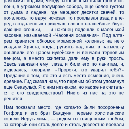
рачными сводами, между закопченных пилястров и ко­
лонн, в угрюмом полумраке собора, еще более густом
от дыма и ладана, где мерцают десятки свечей, то
появляясь, то вдруг исчезая, то проплывая взад и впе­
ред в отдаленных приделах, словно волшебные блуж­
дающие огоньки, — и наконец подошли к маленькой
часовне, называемой «Часовня осмеяния». Под алта­
рем хранится обломок мраморной колонны; на него
усадили Христа, когда, ругаясь над ним, в насмешку
объявили его царем иудейским и венчали терновым
венцом, а вместо скипетра дали ему в руки трость.
Здесь завязали ему глаза, и били его по ланитам, и,
издеваясь, говорили: «Прореки, кто ударил тебя?»
Предание о том, что это и есть место осмеяния, очень
древнее. Гид сказал нам, что первым об этом упомянул
еще Сеавульф. Я с ним незнаком, но как же не считать­
ся с его свидетельством? Никто из нас на это не
решится.
Нам показали место, где когда-то были похороне­ны
Готфрид и его брат Балдуин, первые христианские
короли Иерусалима, — рядом со священным гробом,
за который они столь долго и столь доблестно воевали