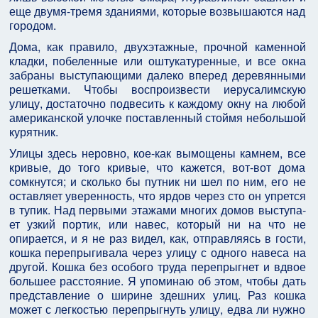
еще двумя-тремя зданиями, которые возвышаются над
городом.
Дома, как правило, двухэтажные, прочной камен­ной
кладки, побеленные или оштукатуренные, и все окна
забраны выступающими далеко вперед деревян­ными
решетками. Чтобы воспроизвести иерусалим­скую
улицу, достаточно подвесить к каждому окну на любой
американской улочке поставленный стоймя не­большой
курятник.
Улицы здесь неровно, кое-как вымощены камнем, все
кривые, до того кривые, что кажется, вот-вот дома
сомкнутся; и сколько бы путник ни шел по ним, его не
оставляет уверенность, что ярдов через сто он упрется
в тупик. Над первыми этажами многих домов выступа­
ет узкий портик, или навес, который ни на что не
опирается, и я не раз видел, как, отправляясь в гости,
кошка перепрыгивала через улицу с одного навеса на
другой. Кошка без особого труда перепрыгнет и вдвое
большее расстояние. Я упоминаю об этом, чтобы дать
представление о ширине здешних улиц. Раз кошка
может с легкостью перепрыгнуть улицу, едва ли нужно