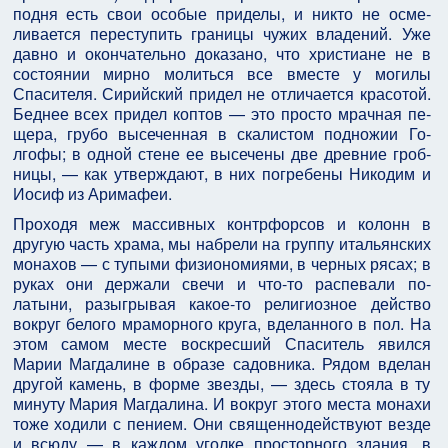
подня есть свои особые приделы, и никто не осме­
ливается переступить границы чужих владений. Уже
давно и окончательно доказано, что христиане не в
состоянии мирно молиться все вместе у могилы
Спасителя. Сирийский придел не отличается красотой.
Беднее всех придел коптов — это просто мрачная пе­
щера, грубо высеченная в скалистом подножии Го­
лгофы; в одной стене ее высечены две древние гроб­
ницы, — как утверждают, в них погребены Никодим и
Иосиф из Аримафеи.
Проходя меж массивных контрфорсов и колонн в
другую часть храма, мы набрели на группу итальян­ских
монахов — с тупыми физиономиями, в черных рясах; в
руках они держали свечи и что-то распевали по-
латыни, разыгрывая какое-то религиозное действо
вокруг белого мраморного круга, вделанного в пол. На
этом самом месте воскресший Спаситель явился
Марии Магдалине в образе садовника. Рядом вделан
другой камень, в форме звезды, — здесь стояла в ту
минуту Мария Магдалина. И вокруг этого места мона­хи
тоже ходили с пением. Они священнодействуют везде
и всюду — в каждом уголке просторного здания, в