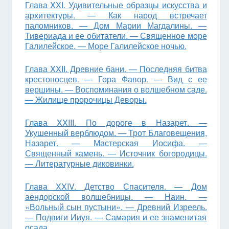
Глава XXI. Удивительные образцы искусства и
архитектуры. — Как народ встречает
паломников. — Дом Марии Магдалины. —
Тивериада и ее обитатели. — Священное море
Галилейское. — Море Галилейское ночью.
Глава XXII. Древние бани. — Последняя битва
крестоносцев. — Гора Фавор. — Вид с ее
вершины. — Воспоминания о волшебном саде.
— Жили­ще пророчицы Деворы.
Глава XXIII. По дороге в Назарет. —
Укушенный верблюдом. — Трот Благове­щения,
Назарет. — Мастерская Иосифа. —
Священный камень. — Источник богородицы.
— Литературные диковинки.
Глава XXIV. Детство Спасителя. — Дом
аендорской волшебницы. — Наин. —
«Вольный сын пустыни». — Древний Изреель.
— Подвиги Ииуя. — Самария и ее знаменитая
осада.