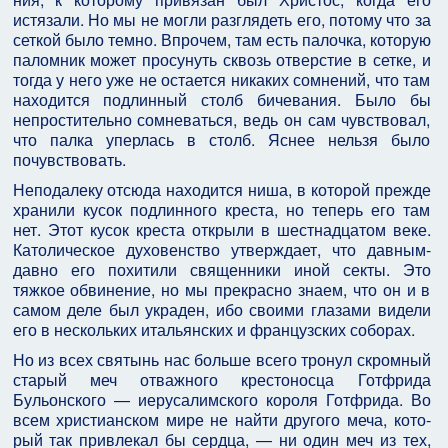
истязали. Но мы не могли разглядеть его, потому что за
сеткой было темно. Впрочем, там есть палочка, которую
паломник может просунуть сквозь отверстие в сетке, и
тогда у него уже не остается никаких сомне­ний, что там
находится подлинный столб бичевания. Было бы
непростительно сомневаться, ведь он сам чувствовал,
что палка уперлась в столб. Яснее нельзя было
почувствовать.
Неподалеку отсюда находится ниша, в которой прежде
хранили кусок подлинного креста, но теперь его там
нет. Этот кусок креста открыли в шестнадца­том веке.
Католическое духовенство утверждает, что давным-
давно его похитили священники иной секты. Это
тяжкое обвинение, но мы прекрасно знаем, что он и в
самом деле был украден, ибо своими глазами видели
его в нескольких итальянских и французских соборах.
Но из всех святынь нас больше всего тронул скром­ный
старый меч отважного крестоносца Готфрида
Бульонского — иерусалимского короля Готфрида. Во
всем христианском мире не найти другого меча, кото­
рый так привлекал бы сердца, — ни один меч из тех,