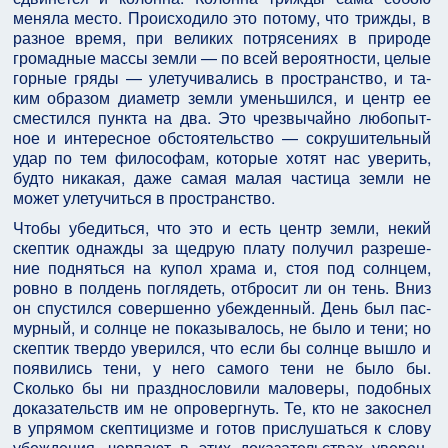
меняла место. Происходило это потому, что трижды, в
разное время, при великих потрясениях в природе
громадные массы земли — по всей вероятности, целые
горные гряды — улетучивались в пространство, и та­
ким образом диаметр земли уменьшился, и центр ее
сместился пункта на два. Это чрезвычайно любопыт­
ное и интересное обстоятельство — сокрушительный
удар по тем философам, которые хотят нас уверить,
будто никакая, даже самая малая частица земли не
может улетучиться в пространство.
Чтобы убедиться, что это и есть центр земли, некий
скептик однажды за щедрую плату получил разреше­
ние подняться на купол храма и, стоя под солнцем,
ровно в полдень поглядеть, отбросит ли он тень. Вниз
он спустился совершенно убежденный. День был пас­
мурный, и солнце не показывалось, не было и тени; но
скептик твердо уверился, что если бы солнце вышло и
появились тени, у него самого тени не было бы.
Сколько бы ни празднословили маловеры, подобных
доказательств им не опровергнуть. Те, кто не закоснел
в упрямом скептицизме и готов прислушаться к слову
убеждения, черпают в этих доказательствах уверен­