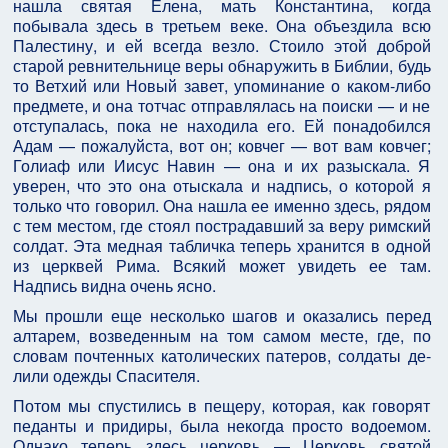
нашла святая Елена, мать Константина, когда
побывала здесь в третьем веке. Она объездила всю
Палестину, и ей всегда везло. Стоило этой доброй
старой ревнительнице веры обнаружить в Библии, будь
то Ветхий или Новый завет, упоминание о каком-либо
предмете, и она тотчас отправлялась на поиски — и не
отступалась, пока не находила его. Ей понадобил­ся
Адам — пожалуйста, вот он; ковчег — вот вам ков­чег;
Голиаф или Иисус Навин — она и их разыскала. Я
уверен, что это она отыскала и надпись, о которой я
только что говорил. Она нашла ее именно здесь, рядом
с тем местом, где стоял пострадавший за веру римский
солдат. Эта медная табличка теперь хранится в одной
из церквей Рима. Всякий может увидеть ее там.
Надпись видна очень ясно.
Мы прошли еще несколько шагов и оказались пе­ред
алтарем, возведенным на том самом месте, где, по
словам почтенных католических патеров, солдаты де­
лили одежды Спасителя.
Потом мы спустились в пещеру, которая, как говорят
педанты и придиры, была некогда просто водоемом.
Однако теперь здесь церковь — Церковь святой