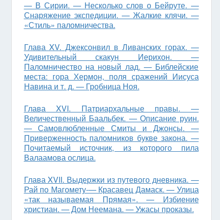
— В Сирии. — Несколько слов о Бейруте. —
Снаряжение экспедиции. — Жалкие клячи. —
«Стиль» паломничества.
Глава XV. Джексонвил в Ливанских горах. —
Удивительный скакун Иери­хон. —
Паломничество на новый лад. — Библейские
места: гора Хермон, поля сражений Иисуса
Навина и т. д. — Гробница Ноя.
Глава XVI. Патриархальные правы. —
Величественный Баальбек. — Описание руин.
— Самовлюбленные Смиты и Джонсы. —
Приверженность паломников букве закона. —
Почитаемый источник, из которого пила
Валаамова ослица.
Глава XVII. Выдержки из путевого дневника. —
Рай по Магомету-— Красавец Дамаск. — Улица
«так называемая Прямая». — Избиение
христиан. — Дом Неемана. — Ужасы проказы.