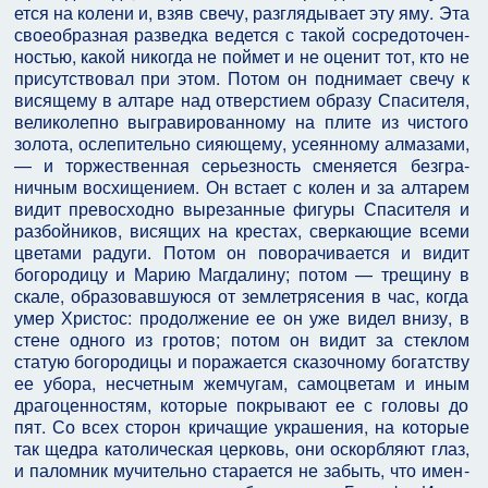
ется на колени и, взяв свечу, разглядывает эту яму. Эта
своеобразная разведка ведется с такой сосредоточен­
ностью, какой никогда не поймет и не оценит тот, кто не
присутствовал при этом. Потом он поднимает свечу к
висящему в алтаре над отверстием образу Спасителя,
великолепно выгравированному на плите из чистого
золота, ослепительно сияющему, усеянному алмаза­ми,
— и торжественная серьезность сменяется безгра­
ничным восхищением. Он встает с колен и за алтарем
видит превосходно вырезанные фигуры Спасителя и
разбойников, висящих на крестах, сверкающие всеми
цветами радуги. Потом он поворачивается и видит
богородицу и Марию Магдалину; потом — трещину в
скале, образовавшуюся от землетрясения в час, когда
умер Христос: продолжение ее он уже видел внизу, в
стене одного из гротов; потом он видит за стеклом
статую богородицы и поражается сказочному богатст­ву
ее убора, несчетным жемчугам, самоцветам и иным
драгоценностям, которые покрывают ее с головы до
пят. Со всех сторон кричащие украшения, на которые
так щедра католическая церковь, они оскорбляют глаз,
и паломник мучительно старается не забыть, что имен­