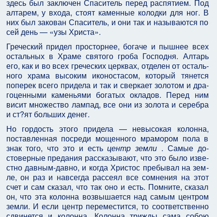
здесь был заключен Спаситель перед распятием. Под
алтарем, у входа, стоят каменные колодки для ног. В
них был закован Спаситель, и они так и называются по
сей день — «узы Христа».
Греческий придел просторнее, богаче и пышнее всех
остальных в Храме святого гроба Господня. Алтарь
его, как и во всех греческих церквах, отделен от осталь­
ного храма высоким иконостасом, который тянется
поперек всего придела и так и сверкает золотом и дра­
гоценными каменьями богатых окладов. Перед ним
висит множество лампад, все они из золота и серебра
и ст?ят больших денег.
Но гордость этого придела — невысокая колонна,
поставленная посреди мощенного мрамором пола в
знак того, что это и есть
центр земли
. Самые до­
стоверные предания рассказывают, что это было изве­
стно давным-давно, и когда Христос пребывал на зем­
ле, он раз и навсегда рассеял все сомнения на этот
счет и сам сказал, что так оно и есть. Помните, сказал
он, что эта колонна возвышается над самым центром
земли. И если центр переместится, то соответственно
сдвинется и колонна. Колонна трижды сама собою