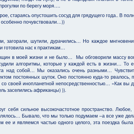
прогулки по берегу моря….
арое, стараясь опустошить сосуд для грядущего года.. В по
о особенно почувствовали…))
и, загорали, шутили, дурачились… Но каждое мнгновен
и готовила нас к практикам…
енщин в моей жизни и не было… Мы обговорили массу во
судили алгоритмы, которые у каждой есть в жизни… То е
та над собой… Мы оказались очень разными… Чувстви
ектом постоянных шуток. Оно постоянно куда-то рвалось, 
а, со своей инопланетной непосредственностью… «Как вы д
ь заселились африканцы) )).
уг себя сильное высокочастотное пространство. Любое,
лялось… Бывало, что мы только подумаем –а все уже де
м ее и являемся частью одного целого, эта поездка была