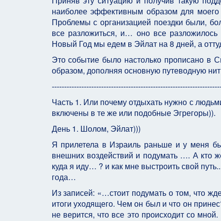
Приняв эту ситуацию и получив такую подд
наиболее эффективным образом для моего р
Проблемы с организацией поездки были, бол
все разложиться, и… оно все разложилос
Новый Год мы едем в Эйлат на 8 дней, а оттуд
Это событие было настолько прописано в С
образом, дополняя основную путеводную нит
--------------------------------------------------------------------
Часть 1. Или почему отдыхать нужно с людьм
включены в те же или подобные Эгрегоры)).
День 1. Шолом, Эйлат)))
Я прилетела в Израиль раньше и у меня бы
внешних воздействий и подумать …. А кто ж
куда я иду… ? и как мне выстроить свой путь
года…
Из записей: «…стоит подумать о том, что жде
итоги уходящего. Чем он был и что он принес
не верится, что все это происходит со мной.