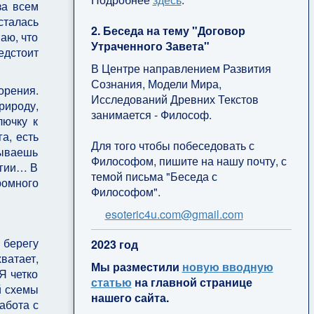
за всем
сталась
2. Беседа на тему "Договор
аю, что
Утраченного Завета"
едстоит
В Центре направлением Развития
Сознания, Модели Мира,
орения.
Исследований Древних Текстов
рироду,
занимается - Философ.
лючку к
а, есть
Для того чтобы побеседовать с
тываешь
Философом, пишите на нашу почту, с
ргии… В
темой письма "Беседа с
ромного
Философом".
esoteric4u.com@gmail.com
 берегу
2
023 год
ватает,
Мы разместили
новую вводную
Я четко
статью
на главной странице
й схемы
нашего сайта.
абота с