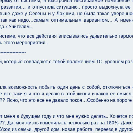
ержку от системы, я выстроила несгибаемое намерение 
азвития… и отпустила ситуацию.. просто выдохнула ее 
ьше даже у Селены и у Лакшми, но была такая увереннос
ь так как надо…самым оптимальным вариантом… А имен
а к Учителям..
истеме, что все действия вписывались удивительно гарм
ь этого мероприятия..
------------------
и, которые совпадают с тобой положением ТС, уровнем раз
ла возможность побыть один день с собой, отключиться 
е все-таки я и что я делаю в этой жизни и каков ее смыс
..?? Ясно, что это все не давало покоя…Особенно на пороге
т меня в будущем году и что мне нужно делать.. Хочется п
??. Да, моя жизнь изменилась несколько раз на 180%. Даже
 Уход из семьи, другой дом, новая работа, переезд в другой