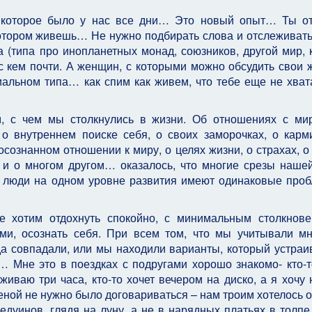
, которое было у нас все дни… Это новый опыт… Ты о
 котором живешь… Не нужно подбирать слова и отслеживать
а (типа про инопланетных монад, союзников, другой мир, 
 с кем почти. А женщин, с которыми можно обсудить свои 
альном типа… как спим как живем, что тебе еще не хвата
м, с чем мы столкнулись в жизни. Об отношениях с ми
 о внутреннем поиске себя, о своих заморочках, о карм
осознанном отношении к миру, о целях жизни, о страхах, о
и о многом другом… оказалось, что многие срезы наше
то люди на одном уровне развития имеют одинаковые про
е хотим отдохнуть спокойно, с минимальным столкнов
ми, осознать себя. При всем том, что мы учитывали м
гда совпадали, или мы находили варианты, который устраи
Мне это в поездках с подругами хорошо знакомо- кто-т
иваю три часа, кто-то хочет вечером на диско, а я хочу 
леной не нужно было договариваться – нам троим хотелось о
едуинов, глядя на луну, а не в нарядных платьях в толпе