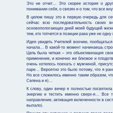
Это не отчет… Это скорее история о друг
понимании себя, о связях и о том, что все вн
В целом пишу это в первую очередь для себ
сейчас всю последовательность своих 
основопологающих дней моей будущей жизни
тем, кто топчется в позиции рака уже не одну 
Идея увидеть Учителей воочию, пообщаться
начала… В какой-то момент начинаешь строит
Цель была четкая – это объективизация сво
применение, и конечно же близкое и плодот
очень хотелось поехать с мужчиной, присутс
паре… Вероятно это было потому, что я ран
Но все сложилось именно таким образом, ч
Селена и я)…
К слову, один вечер я полностью посвятила
энергию и тестить именно сверх-я… Все т
направление, активация включенности в сист
выпало).