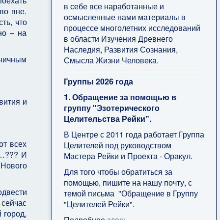
поехать
в себе все наработанные и
во вне.
осмысленные нами материалы в
ть, что
процессе многолетних исследований
но – на
в области Изучения Древнего
Наследия, Развития Сознания,
оничным
Смысла Жизни Человека.
Группы 2026 года
1. Обращение за помощью в
вития и
группу "Эзотерического
Целительства Рейки".
В Центре с 2011 года работает Группа
от всех
Целителей под руководством
л…??? И
Мастера Рейки и Проекта - Оракул.
 Нового
Для того чтобы обратиться за
помощью, пишите на нашу почту, с
одвести
темой письма "Обращение в Группу
 сейчас
"Целителей Рейки".
 город,
Подробнее
здесь
.