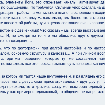
а, элементы йоги, это открывает каналы, активирует д
 – по ощущениям, что требуется. Сильный упор сделала на д
дитация – работа на ментальном плане, в основном я входи
ключиться в систему максимально, тем более что и страна
те после этой работы, ну и в целом состояние очень ровно
 встрече с девченками) Что сказать – мы всегда выстраивае
я… И, не смотря на то, что мы общались друг с другом
ется от ожидания…
у, что по фотографии при долгой настройке и по настр
целом, основную структуру и качества… А при личном вос
 алгоритмы поведения, которые тут же составляют на
отом сквозь все это проскальзывает суть человека как лич
, за которыми таится наше внутреннее Я, и разглядеть его с
асов мы с девушками присматривались к друг другу, п
да приехали, то открылись сразу же, выстроив единый 
нь у нас примерно одинаковый, то общение не напрягало