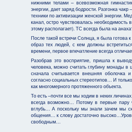
нижними телами – всевозможная гимнастик
энергии, дает заряд бодрости. Разгонка чакр
техники по активизации женской энергии. Ме
канал, остро чувствовалась необходимость в
этому располагает). ТС всегда была на анаха
После такой встречи Солнца, я была готова к
образ тех людей, с кем должны встретитьс
времени, первое впечатление всегда отлича
Разобрав это восприятие, пришла к вывод
человека, можно считать глубину монады в 
сначала считывается внешняя оболочка и
согласно социальных стереотипов… И только п
как многомерного протяженного объекта.
То есть –почти все мы ходим в неких личинах
всегда возможно… Потому в первые пару ч
вглубь… А поскольку мы знали зачем мы сю
общения… к слову достаточно высоко…Урове
свободным…