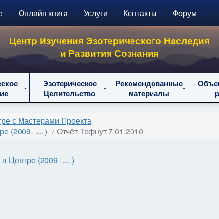
е
Онлайн книга
Услуги
Контакты
Форум
Центр Изучения Эзотерического Наследия
и Развития Сознания
еское
Эзотерическое
Рекомендованные
Объе
ие
Целительство
материалы
тре с Мастерами Проекта
(2009- .... )
Отчёт Тефнут 7.01.2010
Центре (2009- .... )