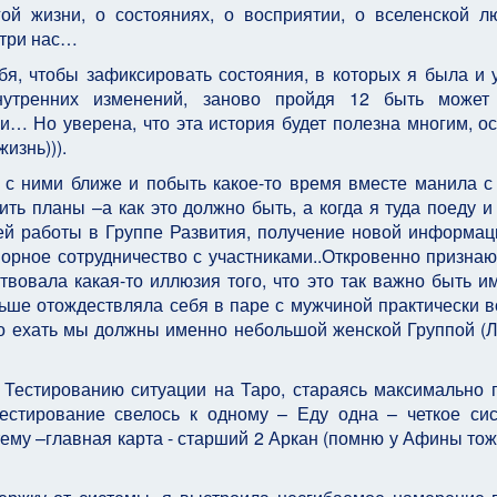
ой жизни, о состояниях, о восприятии, о вселенской л
утри нас…
я, чтобы зафиксировать состояния, в которых я была и 
внутренних изменений, заново пройдя 12 быть может
… Но уверена, что эта история будет полезна многим, о
жизнь))).
 с ними ближе и побыть какое-то время вместе манила с
ь планы –а как это должно быть, а когда я туда поеду и с
ей работы в Группе Развития, получение новой информац
ворное сотрудничество с участниками..Откровенно признаю
твовала какая-то иллюзия того, что это так важно быть и
ьше отождествляла себя в паре с мужчиной практически 
то ехать мы должны именно небольшой женской Группой (
 Тестированию ситуации на Таро, стараясь максимально 
естирование свелось к одному – Еду одна – четкое си
ему –главная карта - старший 2 Аркан (помню у Афины тож