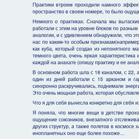
Практики втроем проходили намного эффе
пространство в своем номере, то было ощущен
Немного о практиках. Сначала мы вытаски
работали с этим на уровне блоков по разны
аналогии, и с удивлением обнаружили, что эт
нас по каким-то особым признакам(например
как куба, который создан из непонятного м
темного цвета, очень яркая характеристика
каждой на анахате (опишу практику и ее анал
В основном работа шла с 18 каналом, с 22,
один из дней работали с 15 арканом и г
синхронно раскручивались, поднимали энерг
Это очень мощная работа, которая обуслов
Что я для себя вынесла конкретно для себя 
Я поняла, что многие вещи в детстве прохо
ощущение союзников, внезапного отслеживан
других структур, а также полетов в космосе
инопланетных оно еще более похоже…