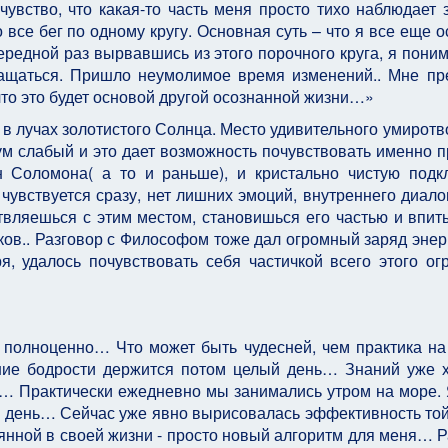
увство, что какая-то часть меня просто тихо наблюдает 
о все бег по одному кругу. Основная суть – что я все еще о
ередной раз вырвавшись из этого порочного круга, я поним
ращаться. Пришло неумолимое время изменений.. Мне пр
 что это будет основой другой осознанной жизни…»
 в лучах золотистого Солнца. Место удивительного умиротв
иум слабый и это дает возможность почувствовать именно п
 Соломона( а то и раньше), и кристально чистую подк
чувствуется сразу, нет лишних эмоций, внутреннего диалог
твляешься с этим местом, становишься его частью и впи
локов.. Разговор с Философом тоже дал огромный заряд эне
, удалось почувствовать себя частичкой всего этого ог
полноценно… Что может быть чудесней, чем практика на
ние бодрости держится потом целый день… Знаний уже х
ть… Практически ежедневно мы занимались утром на море. 
ть день… Сейчас уже явно вырисовалась эффективность то
янной в своей жизни - просто новый алгоритм для меня… Р