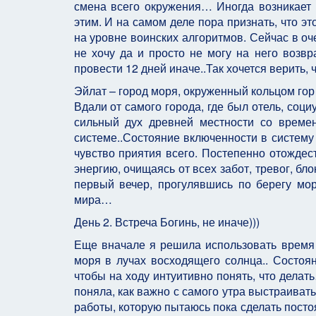
смена всего окружения… Иногда возникает ч
этим. И на самом деле пора признать, что эт
на уровне воинских алгоритмов. Сейчас в оч
не хочу да и просто не могу на него возв
провести 12 дней иначе..Так хочется верить,
Эйлат – город моря, окруженный кольцом гор
Вдали от самого города, где был отель, соц
сильный дух древней местности со времен
системе..Состояние включенности в систему 
чувство приятия всего. Постепенно отождес
энергию, очищаясь от всех забот, тревог, б
первый вечер, прогулявшись по берегу моря
мира…
День 2. Встреча Богинь, не иначе)))
Еще вначале я решила использовать время 
моря в лучах восходящего солнца.. Состоя
чтобы на ходу интуитивно понять, что дела
поняла, как важно с самого утра выстраива
работы, которую пытаюсь пока сделать посто