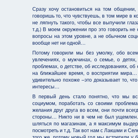
Сразу хочу остановиться на том общении
говоришь то, что чувствуешь, в том мире в
не ляпнуть такого, чтобы все выпучили глаз
т.д.) В моем окружении про это говорить не
вопросы на этом уровне, а не обычном соци
вообще нет ни одной…
Потому говорили мы без умолку, обо все
увлечениях, о мужчинах, о семье, о детях,
проблемах, о детстве, об исследованиях, об 
на ближайшее время, о восприятии мира… 
удивительно похоже –это доказывает то, ч
интересы…
В первый день стало понятно, что мы вс
социумом, поработать со своими проблема
желания друг друга во всем, они почти все
стороны… Никто ни в чем не был ущемлен… 
шляться по магазинам, а я максимум выдерж
посмотреть и т.д. Так вот нам с Лакшми и Се
того же, потому новый год мы встретили у б