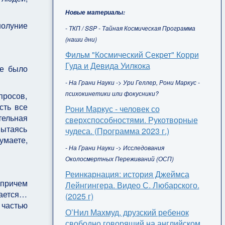
Новые материалы:
лнолуние
- ТКП / SSP - Тайная Космическая Программа
(наши дни)
Фильм "Космический Секрет" Корри
Гуда и Девида Уилкока
ие было
- На Грани Науки -> Ури Геллер, Рони Маркус -
психокинетики или фокусники?
просов,
сть все
Рони Маркус - человек со
тельная
сверхспособностями. Рукотворные
пытаясь
чудеса. (Программа 2023 г.)
умаете,
- На Грани Науки -> Исследования
Околосмертных Переживаний (ОСП)
Реинкарнация: история Джеймса
 причем
Лейнгингера. Видео С. Любарского.
лается…
(2025 г)
 частью
О’Нил Махмуд, друзский ребенок
свободно говорящий на английском,