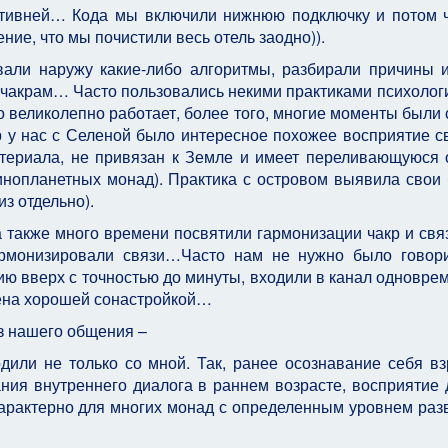
ктивней… Кода мы включили нижнюю подключку и потом 
ие, что мы почистили весь отель заодно)).
вали наружу какие-либо алгоритмы, разбирали причины 
м чакрам… Часто пользовались некими практиками психолог
о великолепно работает, более того, многие моменты были 
 у нас с Селеной было интересное похожее восприятие с
атериала, не привязан к Земле и имеет переливающуюся 
 инопланетных монад). Практика с островом выявила свои 
из отдельно).
 а также много времени посвятили гармонизации чакр и св
армонизировали связи…Часто нам не нужно было говор
ию вверх с точностью до минуты, входили в канал одновр
лена хорошей сонастройкой…
из нашего общения –
дили не только со мной. Так, ранее осознавание себя вз
ия внутреннего диалога в раннем возрасте, восприятие 
 характерно для многих монад с определенным уровнем разв