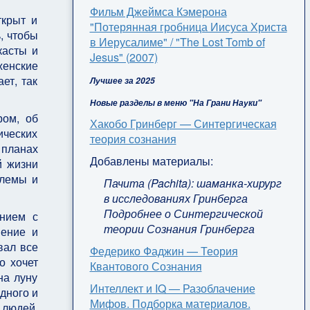
Фильм Джеймса Кэмерона
ткрыт и
"Потерянная гробница Иисуса Христа
, чтобы
в Иерусалиме" / "The Lost Tomb of
касты и
Jesus" (2007)
женские
ет, так
Лучшее за 2025
Новые разделы в меню "На Грани Науки"
ром, об
Хакобо Гринберг — Синтергическая
ических
теория сознания
 планах
Добавлены материалы:
й жизни
блемы и
Пачита (Pachita): шаманка-хирург
в исследованиях Гринберга
Подробнее о Синтергической
ением с
теории Сознания Гринберга
нение и
вал все
Федерико Фаджин — Теория
о хочет
Квантового Сознания
на луну
Интеллект и IQ — Разоблачение
дного и
Мифов. Подборка материалов.
 людей,