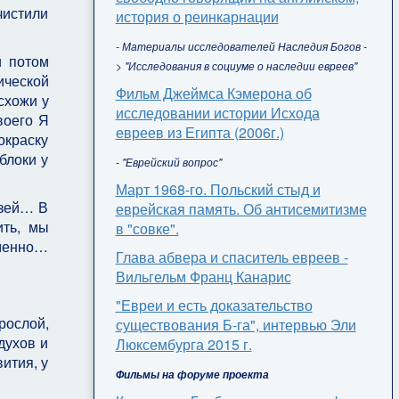
чистили
история о реинкарнации
- Материалы исследователей Наследия Богов -
и потом
> "Исследования в социуме о наследии евреев"
ической
Фильм Джеймса Кэмерона об
схожи у
исследовании истории Исхода
воего Я
евреев из Египта (2006г.)
окраску
блоки у
- "Еврейский вопрос"
Март 1968-го. Польский стыд и
язей… В
еврейская память. Об антисемитизме
ить, мы
в "совке".
еменно…
Глава абвера и спаситель евреев -
Вильгельм Франц Канарис
"Евреи и есть доказательство
рослой,
существования Б-га", интервью Эли
духов и
Люксембурга 2015 г.
ития, у
Фильмы на форуме проекта