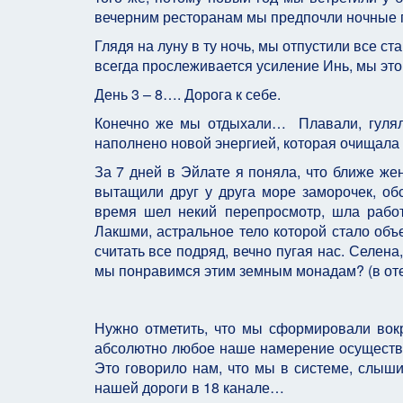
вечерним ресторанам мы предпочли ночные 
Глядя на луну в ту ночь, мы отпустили все ст
всегда прослеживается усиление Инь, мы эт
День 3 – 8…. Дорога к себе.
Конечно же мы отдыхали… Плавали, гулял
наполнено новой энергией, которая очищала 
За 7 дней в Эйлате я поняла, что ближе ж
вытащили друг у друга море заморочек, об
время шел некий перепросмотр, шла рабо
Лакшми, астральное тело которой стало объ
считать все подряд, вечно пугая нас. Селен
мы понравимся этим земным монадам? (в отел
Нужно отметить, что мы сформировали вокр
абсолютно любое наше намерение осуществ
Это говорило нам, что мы в системе, слыши
нашей дороги в 18 канале…