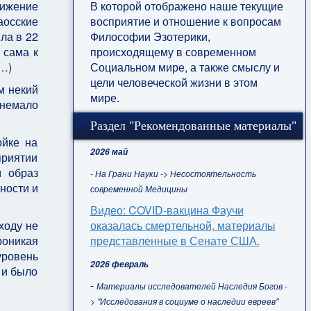
В которой отображено наше текущие
вижение
восприятие и отношение к вопросам
аосские
Философии Эзотерики,
ла в 22
происходящему в современном
 сама к
Социальном мире, а также смыслу и
е…)
цели человеческой жизни в этом
м некий
мире.
 немало
Раздел "Рекомендованные материалы"
ойке на
2026 май
приятии
м образ
- На Грани Науки -> Несостоятельность
ности и
современной Медицины
Видео: COVID-вакцина Фаучи
оказалась смертельной, материалы
ходу не
представленные в Сенате США.
роникая
уровень
2026 февраль
 и было
-
Материалы исследователей Наследия Богов -
> "Исследования в социуме о наследии евреев"