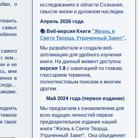
юбви, о
исследованиях в области Сознания,
смысле жизни и духовном наследии.
уловить
Апрель 2026 года
 самых
📚 Веб-версия Книги
"Жизнь в
собенно
Свете Творца. Утраченный Завет"
.
Мы разработали и создали веб-
 самого
аппликацию для удобного изучения
 кем...
книги. На данный момент доступна
ии и ее
версия 1.8
с навигацией по главам,
сь, мне
глоссарием терминов,
менно в
полнотекстовым поиском и многим
всегда…
другим.
Лакшми,
Май 2024 года (первое издание)
Мы предлагаем к ознакомлению для
поднять
всех ищущих личностей первое
стемное
предварительное издание нашей
е такое
книги "Жизнь в Свете Творца.
Утраченный Завет". Она объединяет