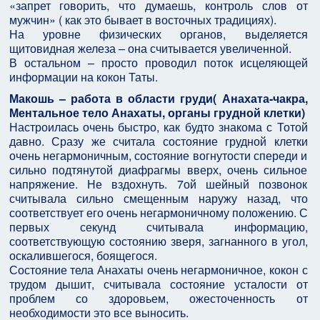
«запрет говорить, что думаешь, контроль слов от
мужчин» ( как это бывает в восточных традициях).
На уровне физических органов, выделяется
щитовидная железа – она считывается увеличенной.
В остальном – просто проводил поток исцеляющей
информации на кокон Таты.
Макошь – работа в области груди( Анахата-чакра,
Ментальное тело Анахаты, органы грудной клетки)
Настроилась очень быстро, как будто знакома с Тотой
давно. Сразу же считала состояние грудной клетки
очень негармоничным, состояние вогнутости спереди и
сильно подтянутой диафрагмы вверх, очень сильное
напряжение. Не вздохнуть. 7ой шейный позвонок
считывала сильно смещенным наружу назад, что
соответствует его очень негармоничному положению. С
первых секунд считывала информацию,
соответствующую состоянию зверя, загнанного в угол,
оскалившегося, боящегося.
Состояние тела Анахаты очень негармоничное, кокон с
трудом дышит, считывала состояние усталости от
проблем со здоровьем, ожесточенность от
необходимости это все выносить.