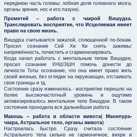
переднюю часть головы: лобная доля головного мозга,
органы зрения, нос и его пазухи).
Прометей – работа с чакрой Вишудха.
Транслировать восприятие, что Исцеляемая имеет
право на свою жизнь.
Вишудха считывается зажатой, сплющенной по-бокам.
Просил сознание Сей Хе Ки снять зажимы/
напряжённость, почистить и сгармонизировать.
Когда начал работать с ментальным телом Вишудхи,
просил сознание ХНШЗШН помочь донести до
личности Тоты осознание, что она имеет право жить
своей жизнью, без оглядки на окружающих, отстаивать
свои границы и тд.
Состояние сразу изменилось - восприятие перешло на
более высокочастотный уровень и ощутимо
активизировалось ментальное тело Вишудхи. В таком
состоянии проходила вся дальнейшая работа.
Макошь – работа в области живота( Манипура-
чакра, Астральное тело, органы живота)
Настроилась быстро. Сразу считала состояние
Астрального тела сильно не гармоничное, вихри и