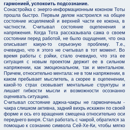
гармонией, успокоить подсознание.
Сонастройка с энерго-информационным коконом Тоты
прошла быстро. Первым делом настроился на общее
состояние исцеляемой и верхней части ее кокона, в
частности. Считывал состояние оцепенения и
напряжения. Когда Тота рассказывала сама о своем
состоянии перед работой, не было ощущения, что она
описывает какую-то серьезную проблему. Т.е.,
очевидно, что я этого не считывал в тот момент. Во
время работы с рэйки, стало очевидно, что эта ее
ситуация с новым проектом держит ее в сильном
напряжении, как эмоциональном, так и ментальном.
Причем, относительно ментала: не в том напряжении, в
каком пребывает мыслитель, а скорее в оцепенении,
какой-то страх сковывает ментальные структуры и
лишает гибкости мысли и возможности осознанно
оценивать ситуацию.
Считывал состояние аджна-чакры не гармоничным -
чакра слишком активна, задний вихрь искажен по своей
форме и ось его вращения смещена относительно оси
переднего вихря. Стал работать с чакрой, обратился за
помощью к сознанию символа Сей-Хе-Ки, чтобы мягко