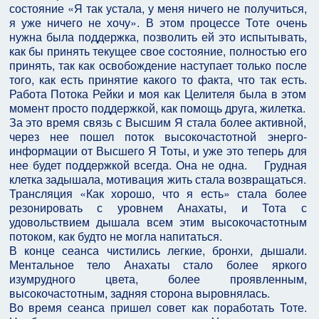
состояние «Я так устала, у меня ничего не получиться,
я уже ничего не хочу». В этом процессе Тоте очень
нужна была поддержка, позволить ей это испытывать,
как бы принять текущее свое состояние, полностью его
принять, так как освобождение наступает только после
того, как есть принятие какого то факта, что так есть.
Работа Потока Рейки и моя как Целителя была в этом
момент просто поддержкой, как помощь друга, жилетка.
За это время связь с Высшим Я стала более активной,
через нее пошел поток высокочастотной энерго-
информации от Высшего Я Тоты, и уже это теперь для
нее будет поддержкой всегда. Она не одна. Грудная
клетка задышала, мотивация жить стала возвращаться.
Трансляция «Как хорошо, что я есть» стала более
резонировать с уровнем Анахаты, и Тота с
удовольствием дышала всем этим высокочастотным
потоком, как будто не могла напитаться.
В конце сеанса чистились легкие, бронхи, дышали.
Ментальное тело Анахаты стало более яркого
изумрудного цвета, более проявленным,
высокочастотным, задняя сторона выровнялась.
Во время сеанса пришел совет как поработать Тоте.