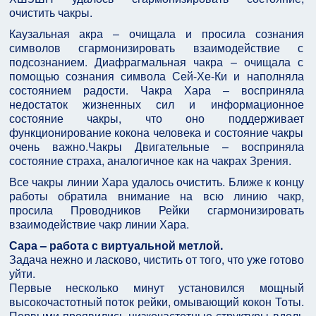
очистить чакры.
Каузальная акра – очищала и просила сознания
символов сгармонизировать взаимодействие с
подсознанием. Диафрагмальная чакра – очищала с
помощью сознания символа Сей-Хе-Ки и наполняла
состоянием радости. Чакра Хара – восприняла
недостаток жизненных сил и информационное
состояние чакры, что оно поддерживает
функционирование кокона человека и состояние чакры
очень важно.Чакры Двигательные – восприняла
состояние страха, аналогичное как на чакрах Зрения.
Все чакры линии Хара удалось очистить. Ближе к концу
работы обратила внимание на всю линию чакр,
просила Проводников Рейки сгармонизировать
взаимодействие чакр линии Хара.
Сара – работа с виртуальной метлой.
Задача нежно и ласково, чистить от того, что уже готово
уйти.
Первые несколько минут установился мощный
высокочастотный поток рейки, омывающий кокон Тоты.
Первыми проявились низкочастотные структуры вдоль