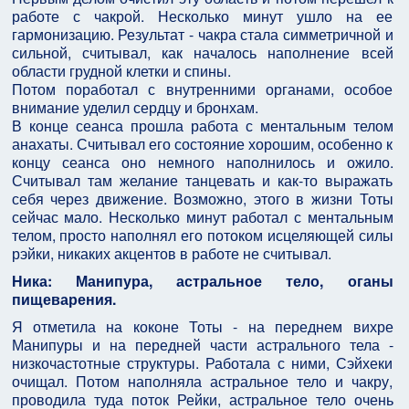
работе с чакрой. Несколько минут ушло на ее
гармонизацию. Результат - чакра стала симметричной и
сильной, считывал, как началось наполнение всей
области грудной клетки и спины.
Потом поработал с внутренними органами, особое
внимание уделил сердцу и бронхам.
В конце сеанса прошла работа с ментальным телом
анахаты. Считывал его состояние хорошим, особенно к
концу сеанса оно немного наполнилось и ожило.
Считывал там желание танцевать и как-то выражать
себя через движение. Возможно, этого в жизни Тоты
сейчас мало. Несколько минут работал с ментальным
телом, просто наполнял его потоком исцеляющей силы
рэйки, никаких акцентов в работе не считывал.
Ника: Манипура, астральное тело, оганы
пищеварения.
Я отметила на коконе Тоты - на переднем вихре
Манипуры и на передней части астрального тела -
низкочастотные структуры. Работала с ними, Сэйхеки
очищал. Потом наполняла астральное тело и чакру,
проводила туда поток Рейки, астральное тело очень