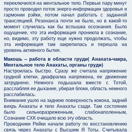
переключился на ментальное тело. Первые пару минут
просто проводил поток энерго-информации здоровья и
гармонии рэйки, потом начал работать с заданной
трансляцией. Резонанса почти не было, но в какой-то
момент случилась как бы вспышка осознания. Было
ощущение, что эта информация проникла в сознание,
но, видимо, эту работу еще нужно продолжать, чтобы
эта информация там закрепилась и перешла на
уровень активного бытия.
Макошь – работа в области груди( Анахата-чакра,
Ментальное тело Анахаты, органы груди)
Настроилась быстро. Сразу же считала напряжение
грудной клетки, диафрагма напряжена, ее движение
затруднено. Немного подышала вместе с Тотой,
расслабляя ее дыхание, убирая блоки, область немного
расслабилась.
Внимание ушло на заднюю поверхность кокона, задний
вихрь Анахаты и тело Анахаты сзади. Там состояние
было сильноразреженным, слабонаполенным,
Сознание СХК очищало всю эту область.
Проводники Рейки начали работу по восстановлению
связь через Анахаты с Высшим Я Тоты. Считывала