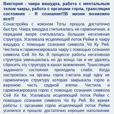
Виктория - чакра вишудха, работа с ментальным
телом чакры, работа с органами горла, трансляция
состояния - Я сознание!!!В жизни возможно
все!!!
Сонастройка с коконом Тоты прошла достаточно
быстро. Чакра вишудха считывалась не гармоничная, в
переднем вихре считывалась большая негативная
структура. Усиливала исцеляющий поток Рейки в чакру
вишудха с помощью сознания символа Чо Ку Рей.
Чистила и гармонизировала чакру с помощью сознания
символа Сей Хе Ки. В процессе работы негативная
структура уменьшилась но до конца так и не удалось
сбросить эту структуру в канал заземления. Трансляция
заданного состояния проходила слабо. Когда
настроилась на органы горла считала ещё одну не
гармоничную структуру которая закрывала горло и
верхнюю часть грудной клетки. Чистила и
гармонизировала горло с помощью сознания символа
Сей Хе Ки. Усиливала исцеляющий поток Рейки с
помощью сознания символа Чо Ку Рей. Во время
работы с органами горла исцеляющий поток Рейки
усилился и прошло достаточно хорошее наполнение