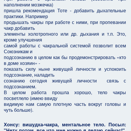
наполнении мозжечка)
пришла рекомендация Тоте - добавить дыхательные
практики. Например
продышать чакры при работе с ними, при пропевании
чакр добавить
элементы холотропного или др. дыхания и т.п. Это,
кроме улучшения
самой работы с чакральной системой позволит всем
Союзникам и
подсознанию в целом как бы продемонстрировать «кто
в доме хозяин» -
показать силу ныне живущей личности и успокоить
подсознание, наладить
сознанию сегодня живущей личности связь с
подсознанием.
В целом работа прошла хорошо, тело чакры
посветлело (имею ввиду
видимую нам самую плотную часть вокруг головы и
чуть больше).
Хонсу: вишудха-чакра, ментальное тело. Посыл:
"Нету потом, все что мне нужно я делаю сейчас!".