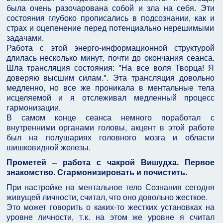
была очень разочарована собой и зла на себя. Эти
состояния глубоко прописались в подсознании, как и
страх и оцепенение перед потенциально нерешимыми
задачами.
Работа с этой энерго-информационной структурой
длилась несколько минут, почти до окончания сеанса.
Шла трансляция состояния: "На все воля Творца! Я
доверяю высшим силам.". Эта трансляция довольно
медленно, но все же проникала в ментальные тела
исцеляемой и я отслеживал медленный процесс
гармонизации.
В самом конце сеанса немного поработал с
внутренними органами головы, акцент в этой работе
был на полушариях головного мозга и области
шишковидной железы.
Прометей – работа с чакрой Вишудха. Первое
знакомство. Сгармонизировать и почистить.
При настройке на ментальное тело Сознания сегодня
живущей личности, считал, что оно довольно жесткое.
Это может говорить о каких-то жестких установках на
уровне личности, т.к. на этом же уровне я считал