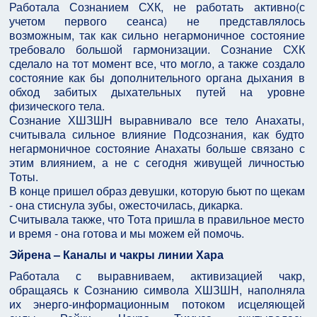
Работала Сознанием СХК, не работать активно(с
учетом первого сеанса) не представлялось
возможным, так как сильно негармоничное состояние
требовало большой гармонизации. Сознание СХК
сделало на тот момент все, что могло, а также создало
состояние как бы дополнительного органа дыхания в
обход забитых дыхательных путей на уровне
физического тела.
Сознание ХШЗШН выравнивало все тело Анахаты,
считывала сильное влияние Подсознания, как будто
негармоничное состояние Анахаты больше связано с
этим влиянием, а не с сегодня живущей личностью
Тоты.
В конце пришел образ девушки, которую бьют по щекам
- она стиснула зубы, ожесточилась, дикарка.
Считывала также, что Тота пришла в правильное место
и время - она готова и мы можем ей помочь.
Эйрена – Каналы и чакры линии Хара
Работала с выравниваем, активизацией чакр,
обращаясь к Сознанию символа ХШЗШН, наполняла
их энерго-информационным потоком исцеляющей