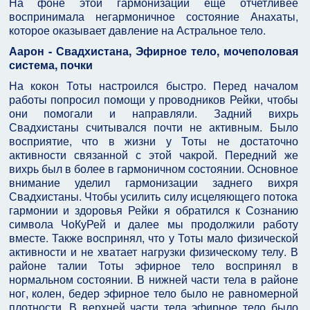
На фоне этой гармонизации еще отчетливее
воспринимала негармоничное состояние Анахаты,
которое оказывает давление на Астральное тело.
Аарон - Свадхистана, Эфирное тело, мочеполовая
система, почки
На кокон Тоты настроился быстро. Перед началом
работы попросил помощи у проводников Рейки, чтобы
они помогали и направляли. Задний вихрь
Свадхистаны считывался почти не активным. Было
восприятие, что в жизни у Тоты не достаточно
активности связанной с этой чакрой. Передний же
вихрь был в более в гармоничном состоянии. Основное
внимание уделил гармонизации заднего вихря
Свадхистаны. Чтобы усилить силу исцеляющего потока
гармонии и здоровья Рейки я обратился к Сознанию
символа ЧоКуРей и далее мы продолжили работу
вместе. Также воспринял, что у Тоты мало физической
активности и не хватает нагрузки физическому телу. В
районе талии Тоты эфирное тело воспринял в
нормальном состоянии. В нижней части тела в районе
ног, колен, бедер эфирное тело было не равномерной
плотности. В верхней части тела эфирное тело было