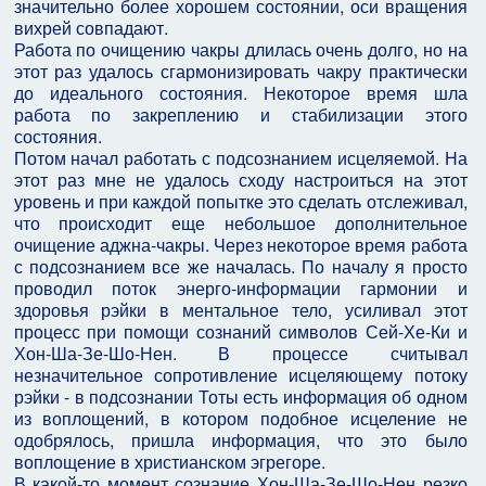
значительно более хорошем состоянии, оси вращения
вихрей совпадают.
Работа по очищению чакры длилась очень долго, но на
этот раз удалось сгармонизировать чакру практически
до идеального состояния. Некоторое время шла
работа по закреплению и стабилизации этого
состояния.
Потом начал работать с подсознанием исцеляемой. На
этот раз мне не удалось сходу настроиться на этот
уровень и при каждой попытке это сделать отслеживал,
что происходит еще небольшое дополнительное
очищение аджна-чакры. Через некоторое время работа
с подсознанием все же началась. По началу я просто
проводил поток энерго-информации гармонии и
здоровья рэйки в ментальное тело, усиливал этот
процесс при помощи сознаний символов Сей-Хе-Ки и
Хон-Ша-Зе-Шо-Нен. В процессе считывал
незначительное сопротивление исцеляющему потоку
рэйки - в подсознании Тоты есть информация об одном
из воплощений, в котором подобное исцеление не
одобрялось, пришла информация, что это было
воплощение в христианском эгрегоре.
В какой-то момент сознание Хон-Ша-Зе-Шо-Нен резко