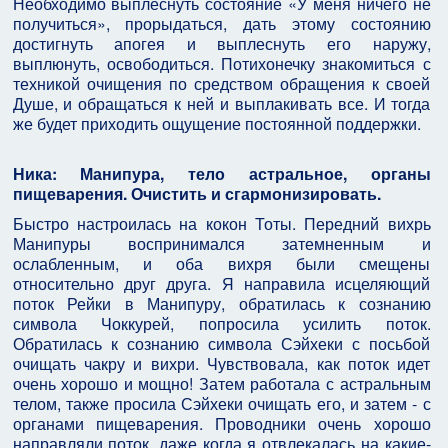
Необходимо выплеснуть состояние «У меня ничего не
получиться», прорыдаться, дать этому состоянию
достигнуть апогея и выплеснуть его наружу,
выплюнуть, освободиться. Потихонечку знакомиться с
техникой очищения по средством обращения к своей
Душе, и обращаться к ней и выплакивать все. И тогда
же будет приходить ощущение постоянной поддержки.
Ника: Манипура, тело астральное, органы
пищеварения. Очистить и сгармонизировать.
Быстро настроилась на кокон Тоты. Передний вихрь
Манипуры воспринимался затемненным и
ослабленным, и оба вихря были смещены
относительно друг друга. Я направила исцеляющий
поток Рейки в Манипуру, обратилась к сознанию
символа Чоккурей, попросила усилить поток.
Обратилась к сознанию символа Сэйхеки с посьбой
очищать чакру и вихри. Чувствовала, как поток идет
очень хорошо и мощно! Затем работала с астральным
телом, также просила Сэйхеки очищать его, и затем - с
органами пищеварения. Проводники очень хорошо
направляли поток, даже когда я отвлекалась на какие-