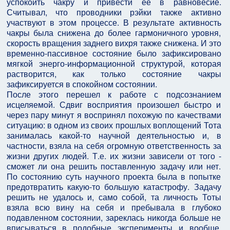
успокоить чакру и привести ее в равновесие.
Считывал, что проводники рэйки также активно
участвуют в этом процессе. В результате активность
чакры была снижена до более гармоничного уровня,
скорость вращения заднего вихря также снижена. И это
временно-пассивное состояние было зафиксировано
мягкой энерго-информационной структурой, которая
растворится, как только состояние чакры
зафиксируется в спокойном состоянии.
После этого перешел к работе с подсознанием
исцеляемой. Сдвиг восприятия произошел быстро и
через пару минут я воспринял похожую по качествами
ситуацию: в одном из своих прошлых воплощений Тота
занималась какой-то научной деятельностью и, в
частности, взяла на себя огромную ответственность за
жизни других людей. Т.е. их жизни зависели от того -
сможет ли она решить поставленную задачу или нет.
По состоянию суть научного проекта была в попытке
предотвратить какую-то большую катастрофу. Задачу
решить не удалось и, само собой, та личность Тоты
взяла всю вину на себя и пребывала в глубоко
подавленном состоянии, зареклась никогда больше не
вписываться в подобные эксперименты и вообще,