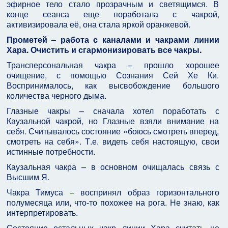
эфирное тело стало прозрачным и светящимся. В
конце сеанса еще поработала с чакрой,
активизировала её, она стала яркой оранжевой.
Прометей – работа с каналами и чакрами линии
Хара. Очистить и сгармонизировать все чакры.
Трансперсональная чакра – прошло хорошее
очищение, с помощью Сознания Сей Хе Ки.
Воспринималось, как высвобождение большого
количества черного дыма.
Глазные чакры – сначала хотел поработать с
Каузальной чакрой, но Глазные взяли внимание на
себя. Считывалось состояние «боюсь смотреть вперед,
смотреть на себя». Т.е. видеть себя настоящую, свои
истинные потребности.
Каузальная чакра – в основном очищалась связь с
Высшим Я.
Чакра Тимуса – воспринял образ горизонтального
полумесяца или, что-то похожее на рога. Не знаю, как
интерпретировать.
Состояние остальных чакр линии Хара считать не