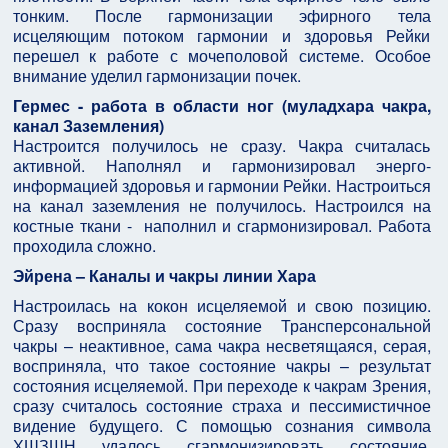
тонким. После гармонизации эфирного тела
исцеляющим потоком гармонии и здоровья Рейки
перешел к работе с мочеполовой системе. Особое
внимание уделил гармонизации почек.
Гермес - работа в области ног (муладхара чакра,
канал Заземления)
Настроится получилось не сразу. Чакра считалась
активной. Наполнял и гармонизировал энерго-
информацией здоровья и гармонии Рейки. Настроиться
на канал заземления не получилось. Настроился на
костные ткани - наполнил и сгармонизировал. Работа
проходила сложно.
Эйрена – Каналы и чакры линии Хара
Настроилась на кокон исцеляемой и свою позицию.
Сразу восприняла состояние Трансперсональной
чакры – неактивное, сама чакра несветящаяся, серая,
восприняла, что такое состояние чакры – результат
состояния исцеляемой. При переходе к чакрам Зрения,
сразу считалось состояние страха и пессимистичное
видение будущего. С помощью сознания символа
ХШЗШН удалось сгармонизировать состояние,