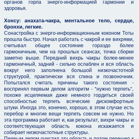
органов горла энерго-информацией гармонии и
здоровья.
Хонсу: анахата-чакра, ментальное тело, сердце,
бронхи, легкие.
Сонастройка с энерго-информационным коконом Тоты
прошла быстро. Начал работать с чакрой и ее вихрями,
считывал общее состояние гораздо более
гармоничным, чем на прошлых сеансах, точка сборки
заметно выше. Передний вихрь чакры более-менее
гармоничный, задний - сильно ослаблен и вся область
вокруг него заполнена большой низкочастотной
структурой, практически вся спина и позвоночник.
Попытался считать причины такого состояния -
воспринял первым делом алгоритм - "нужно терпеть",
похоже исцеляемая даже немного гордиться своей
способностью терпеть всяческие дискомфортные
штуки. Иногда это, конечно, хорошо, в этом случае есть
перебор и многие вещи терпеть совсем не нужно. Но
эта программа работает и, как результат, вихри чакры и
соответствующая область кокона искажается и
собирает низкочастотные структуры.
Первым делом очистил эту область и потом перешел к