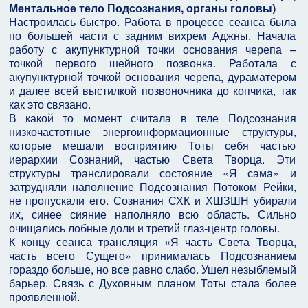
Ментальное тело Подсознания, органы головы)
Настроилась быстро. Работа в процессе сеанса была
по большей части с задним вихрем Аджны. Начала
работу с акупунктурной точки основания черепа –
точкой первого шейного позвонка. Работала с
акупунктурной точкой основания черепа, дураматером
и далее всей выстилкой позвоночника до копчика, так
как это связано.
В какой то момент считала в теле Подсознания
низкочастотные энергоинформационные структуры,
которые мешали восприятию Тоты себя частью
иерархии Сознаний, частью Света Творца. Эти
структуры транслировали состояние «Я сама» и
затрудняли наполнение Подсознания Потоком Рейки,
не пропускали его. Сознания СХК и ХШЗШН убирали
их, синее сияние наполняло всю область. Сильно
очищались лобные доли и третий глаз-центр головы.
К концу сеанса трансляция «Я часть Света Творца,
часть всего Сущего» принималась Подсознанием
гораздо больше, но все равно слабо. Ушел незыблемый
барьер. Связь с Духовным планом Тоты стала более
проявленной.