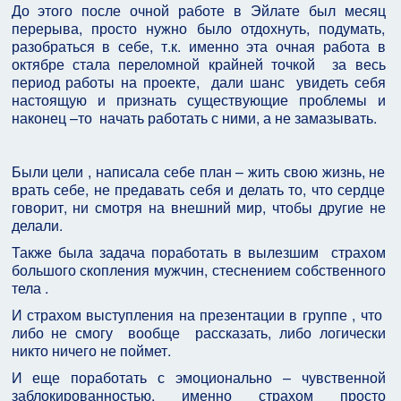
До этого после очной работе в Эйлате был месяц
перерыва, просто нужно было отдохнуть, подумать,
разобраться в себе, т.к. именно эта очная работа в
октябре стала переломной крайней точкой
за весь
период работы на проекте,
дали шанс
увидеть себя
настоящую и признать существующие проблемы и
наконец –то
начать работать с ними, а не замазывать.
Были цели , написала себе план – жить свою жизнь, не
врать себе, не предавать себя и делать то, что сердце
говорит, ни смотря на внешний мир, чтобы другие не
делали.
Также была задача поработать в вылезшим
страхом
большого скопления мужчин, стеснением собственного
тела .
И страхом выступления на презентации в группе , что
либо не смогу
вообще
рассказать, либо логически
никто ничего не поймет.
И еще поработать с эмоционально – чувственной
заблокированностью, именно страхом просто