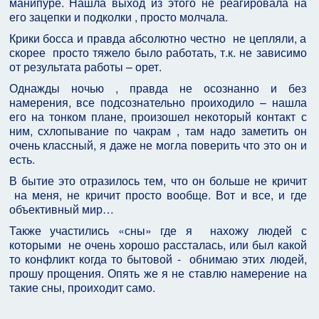
манипуре. Нашла выход из этого не реагировала на
его зацепки и подколки , просто молчала.
Крики босса и правда абсолютно честно не цепляли, а
скорее просто тяжело было работать, т.к. не зависимо
от результата работы – орет.
Однажды ночью , правда не осознанно и без
намерения, все подсознательно проиходило – нашла
его на тонком плане, произошел некоторый контакт с
ним, схлопывание по чакрам , там надо заметить он
очень классный, я даже не могла поверить что это он и
есть.
В бытие это отразилось тем, что он больше не кричит
на меня, не кричит просто вообще. Вот и все, и где
объективный мир…
Также участились «сны» где я нахожу людей с
которыми не очень хорошо рассталась, или был какой
то конфликт когда то бытовой - обнимаю этих людей,
прошу прощения. Опять же я не ставлю намерение на
такие сны, проиходит само.