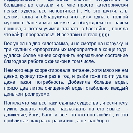
большинство сказали что мне просто категорически
нельзя худеть, все испортиться) . Но это шутки, а в
целом, когда я обнаружила что сижу одна с толпой
мужчин в бане и мы смеемся и
обсуждаем кто
зачем
пришел, а потом учимся плавать в бассейне , поняла
что кайф, прорвалась!!! Я все таки не тело )))))))
Вес ушел на два килограмма, и не смотря на нагрузку
и
три крупных корпоративных мероприятия в конце года,
удалось более менее сохранить нормальное состояние
благодаря работе с физикой в том числе.
Немного еще корректировала питание, хотя мясо не ем
давно, курицу тоже раз в год, и рыба тоже почти ушла
даже такая потребность. Добавила больше воды,
прямо два литра очищенной воды стабильно каждый
день контролируемо.
Поняла что мы все таки единые существа , и если телу
нужно давать любовь, наслаждать на его языке
-
движение, йоги, баня и все
то что оно любит , и это
приближает как раз к
развитию , а не
наоборот.