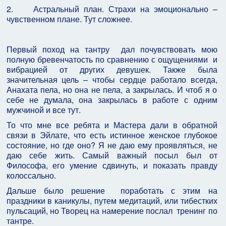
2.
Астральный план. Страхи на эмоционально –
чувственном плане. Тут сложнее.
Первый поход на тантру
дал почувствовать мою
полную бревенчатость по сравнению с ощущениями
и
вибрацией от других девушек. Также была
значительная цель – чтобы сердце работало всегда,
Анахата пела, но она не пела, а закрылась. И чтоб я о
себе не думала, она закрылась в работе с одним
мужчиной и все тут.
То что мне все ребята и Мастера дали в обратной
связи в Эйлате, что есть истинное женское глубокое
состояние, но где оно? Я не даю ему проявляться, не
даю себе жить. Самый важный посыл был от
Философа, его умение сдвинуть, и показать правду
колоссально.
Дальше было решение
поработать с этим на
праздники в каникулы, путем медитаций, или тибестких
пульсаций, но Творец на намерение послал
тренинг по
тантре.