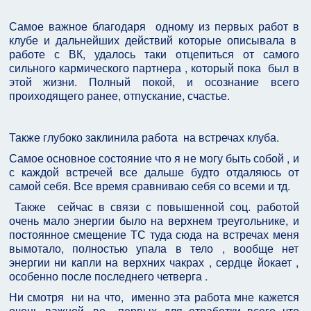
Самое важное благодаря одному из первых работ в
клубе и дальнейших действий которые описывала в
работе с ВК, удалось таки отцепиться от самого
сильного кармического партнера , который пока был в
этой жизни. Полный покой, и осознание всего
проиходящего ранее, отпускание, счастье.
Также глубоко заклинила работа на встречах клуба.
Самое основное состояние что я не могу быть собой , и
с каждой встречей все дальше будто отдаляюсь от
самой себя. Все время сравниваю себя со всеми и тд.
Также сейчас в связи с повышенной соц. работой
очень мало энергии было на верхнем треугольнике, и
постоянное смещение ТС туда сюда на встречах меня
вымотало, полностью упала в тело , вообще нет
энергии ни капли на верхних чакрах , сердце йокает ,
особенно после последнего четверга .
Ни смотря ни на что, именно эта работа мне кажется
очень важной, во –первых для отработки всего что