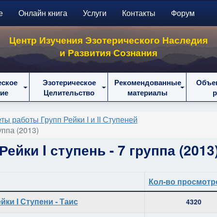
е
Онлайн книга
Услуги
Контакты
Форум
Центр Изучения Эзотерического Наследия
и Развития Сознания
еское
Эзотерическое
Рекомендованные
Объе
ие
Целительство
материалы
ты работы Групп Рейки I и II Ступеней
уппа (2013)
ейки I ступень - 7 группа (2013
Кол-во просмотр
йки I Ступени - Таис
4320