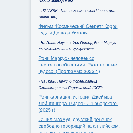
Новые материалы:
- ТКП / SSP - Тайная Космическая Программа
(наши дни)
Фильм "Космический Секрет" Корри
Гуда и Девида Уилкока
- На Грани Науки -> Ури Геллер, Рони Маркус -
психокинетики или фокусники?
Рони Маркус - человек со
сверхспособностями. Рукотворные
чудеса. (Программа 2023 г.)
- На Грани Науки -> Исследования
Околосмертных Переживаний (ОСП)
Реинкарнация: история Джеймса
Лейнгингера. Видео С. Любарского.
(2025 г)
О’Нил Махмуд, друзский ребенок
свободно говорящий на английском,
история о реинкарнации