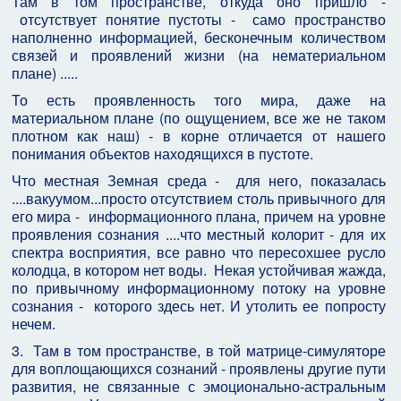
Там в том пространстве, откуда оно пришло -
отсутствует понятие пустоты - само пространство
наполненно информацией, бесконечным количеством
связей и проявлений жизни (на нематериальном
плане) .....
То есть проявленность того мира, даже на
материальном плане (по ощущением, все же не таком
плотном как наш) - в корне отличается от нашего
понимания объектов находящихся в пустоте.
Что местная Земная среда - для него, показалась
....вакуумом...просто отсутствием столь привычного для
его мира - информационного плана, причем на уровне
проявления сознания ....что местный колорит - для их
спектра восприятия, все равно что пересохшее русло
колодца, в котором нет воды. Некая устойчивая жажда,
по привычному информационному потоку на уровне
сознания - которого здесь нет. И утолить ее попросту
нечем.
3. Там в том пространстве, в той матрице-симуляторе
для воплощающихся сознаний - проявлены другие пути
развития, не связанные с эмоционально-астральным