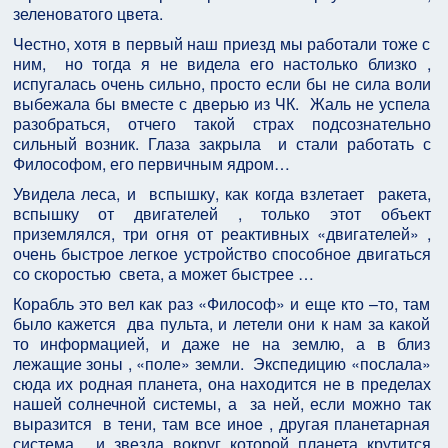
зеленоватого цвета.
Честно, хотя в первый наш приезд мы работали тоже с
ним, но тогда я не видела его настолько близко ,
испугалась очень сильно, просто если бы не сила воли
выбежала бы вместе с дверью из ЧК. Жаль не успела
разобраться, отчего такой страх подсознательно
сильный возник. Глаза закрыла и стали работать с
Философом, его первичным ядром…
Увидела леса, и вспышку, как когда взлетает ракета,
вспышку от двигателей , только этот объект
приземлялся, три огня от реактивных «двигателей» ,
очень быстрое легкое устройство способное двигаться
со скоростью света, а может быстрее …
Корабль это вел как раз «Философ» и еще кто –то, там
было кажется два пульта, и летели они к нам за какой
то информацией, и даже не на землю, а в близ
лежащие зоны , «поле» земли. Экспедицию «послала»
сюда их родная планета, она находится не в пределах
нашей солнечной системы, а за ней, если можно так
выразится в тени, там все иное , другая планетарная
система , и звезда вокруг которой планета крутится