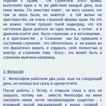
лодочке к Храму . Он служитель этого храма,
выполняет одни и те же действия каждый день, всю
свою жизнь. Он неистово верит , не могу сказать что
там за вера была, но кажется в той жизни не
христианство, уж очень странной формы храм. Но это
не важно, потом прошел такой видеоряд, что это
состояние Души длиться не одну жизнь, а сотни , и в
древнем египте уже было служение, и в католицизме ,
и в христианстве , и Сознание как бы привыкло к
состоянию служения , что обязательно, и не важно во
что фанатично верить и отдавать себя полностью в
жертву ,в служение тому «Богу», это может быть и
служение мужчине например.
3. Философ
С Философом работали два раза, еще на следующий
день, но напишу все сразу в одном отчете.
После работы с Эстер, я открыла глаза и чуть не
заорала, потому как вместо Философа на меня
смотрело некое почти негуманоидное существо , с
огромной лысой расширенной к верху головой ,