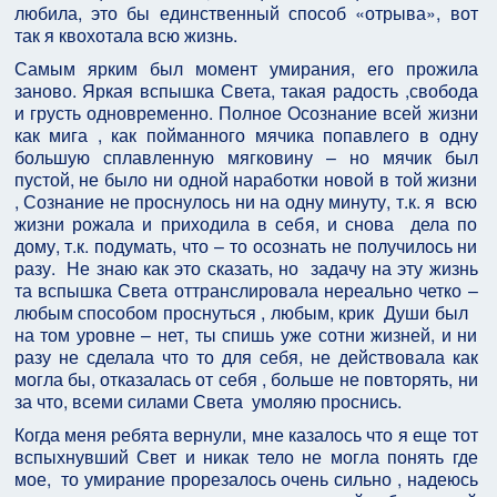
любила, это бы единственный способ «отрыва», вот
так я квохотала всю жизнь.
Самым ярким был момент умирания, его прожила
заново. Яркая вспышка Света, такая радость ,свобода
и грусть одновременно. Полное Осознание всей жизни
как мига , как пойманного мячика попавлего в одну
большую сплавленную мягковину – но мячик был
пустой, не было ни одной наработки новой в той жизни
, Сознание не проснулось ни на одну минуту, т.к. я всю
жизни рожала и приходила в себя, и снова дела по
дому, т.к. подумать, что – то осознать не получилось ни
разу. Не знаю как это сказать, но задачу на эту жизнь
та вспышка Света оттранслировала нереально четко –
любым способом проснуться , любым, крик Души был
на том уровне – нет, ты спишь уже сотни жизней, и ни
разу не сделала что то для себя, не действовала как
могла бы, отказалась от себя , больше не повторять, ни
за что, всеми силами Света умоляю проснись.
Когда меня ребята вернули, мне казалось что я еще тот
вспыхнувший Свет и никак тело не могла понять где
мое, то умирание прорезалось очень сильно , надеюсь