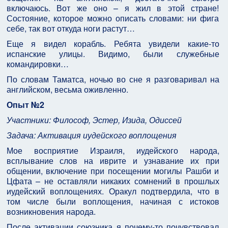
включаюсь. Вот же оно – я жил в этой стране!
Состояние, которое можно описать словами: ни фига
себе, так вот откуда ноги растут…
Еще я видел корабль. Ребята увидели какие-то
испанские улицы. Видимо, были служебные
командировки…
По словам Таматса, ночью во сне я разговаривал на
английском, весьма оживленно.
Опыт №2
Участники: Философ, Эстер, Изида, Одиссей
Задача: Активация иудейского воплощения
Мое восприятие Израиля, иудейского народа,
всплывание слов на иврите и узнавание их при
общении, включение при посещении могилы Рашби и
Цфата – не оставляли никаких сомнений в прошлых
иудейский воплощениях. Оракул подтвердила, что в
том числе были воплощения, начиная с истоков
возникновения народа.
После активации союзника я почему-то почувствовал