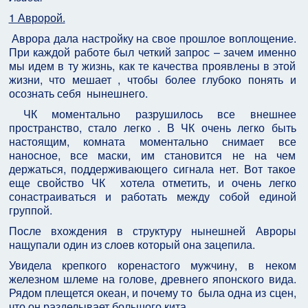
1 Авророй.
Аврора дала настройку на свое прошлое воплощение.
При каждой работе был четкий запрос – зачем именно
мы идем в ту жизнь, как те качества проявлены в этой
жизни, что мешает , чтобы более глубоко понять и
осознать себя нынешнего.
ЧК моментально разрушилось все внешнее
пространство, стало легко . В ЧК очень легко быть
настоящим, комната моментально снимает все
наносное, все маски, им становится не на чем
держаться, поддерживающего сигнала нет. Вот такое
еще свойство ЧК хотела отметить, и очень легко
сонастраиваться и работать между собой единой
группой.
После вхождения в структуру нынешней Авроры
нащупали один из слоев который она зацепила.
Увидела крепкого коренастого мужчину, в неком
железном шлеме на голове, древнего японского вида.
Рядом плещется океан, и почему то была одна из сцен,
что он разделывает большого кита.