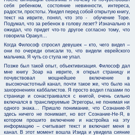
себя ребенком, состояние невинности, интереса,
радости, простоты. Увидел перед собой открытую книгу,
текст на иврите, понял, что это - обучение Торе.
Подумал, что за ребенок в голову лезет? Изначально я
ожидал, что придет что-то другое согласно тому, что
говорила Оракул…
Когда Философ спросил девушек – кто, чего видел –
они по очереди описали то, что видели еврейского
мальчика. Я чуть со стула не упал.
Позже был такой опыт, объективизация. Философ дал
мне книгу Зоар на иврите, я открыл страницу и
почувствовал мощнейшее включение в
высокочастотный канал, почти такое же, что было на
захоронениях каббалистов. Я просто водил глазами по
странице и сонастраивался с книгой, очень сильно
включался в транслируемые Эгрегоры, не понимая ни
одного знака… Пришло понимание, что Сознание-Я
здесь ничего не понимает, но вот Сознание-Не-Я, в
котором прошито включение и настройка на эту
информацию – считывает текст и включает меня в
канал. В этот момент вошла Изида и увидела сияние