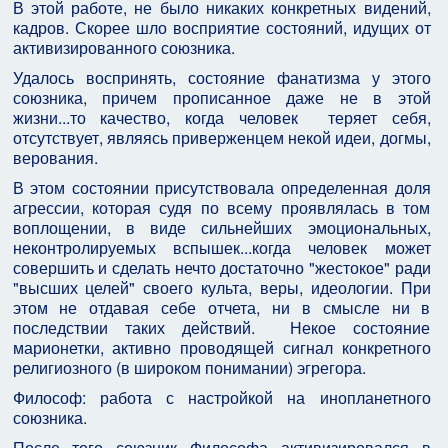
В этой работе, не было никаких конкретных видений,
кадров. Скорее шло восприятие состояний, идущих от
активизированного союзника.
Удалось воспринять, состояние фанатизма у этого
союзника, причем прописанное даже не в этой
жизни...то качество, когда человек теряет себя,
отсутствует, являясь приверженцем некой идеи, догмы,
верования.
В этом состоянии присутствовала определенная доля
агрессии, которая судя по всему проявлялась в том
воплощении, в виде сильнейших эмоциональных,
неконтролируемых вспышек...когда человек может
совершить и сделать нечто достаточно "жестокое" ради
"высших целей" своего культа, веры, идеологии. При
этом не отдавая себе отчета, ни в смысле ни в
последствии таких действий. Некое состояние
марионетки, активно проводящей сигнал конкретного
религиозного (в широком понимании) эгрегора.
Философ: работа с настройкой на инопланетного
союзника.
После того союзник Философа активизировался в