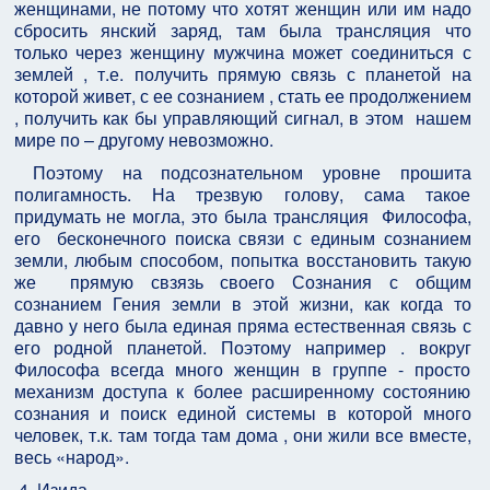
женщинами, не потому что хотят женщин или им надо
сбросить янский заряд, там была трансляция что
только через женщину мужчина может соединиться с
землей , т.е. получить прямую связь с планетой на
которой живет, с ее сознанием , стать ее продолжением
, получить как бы управляющий сигнал, в этом нашем
мире по – другому невозможно.
Поэтому на подсознательном уровне прошита
полигамность. На трезвую голову, сама такое
придумать не могла, это была трансляция Философа,
его бесконечного поиска связи с единым сознанием
земли, любым способом, попытка восстановить такую
же прямую свзязь своего Сознания с общим
сознанием Гения земли в этой жизни, как когда то
давно у него была единая пряма естественная связь с
его родной планетой. Поэтому например . вокруг
Философа всегда много женщин в группе - просто
механизм доступа к более расширенному состоянию
сознания и поиск единой системы в которой много
человек, т.к. там тогда там дома , они жили все вместе,
весь «народ».
4. Изида