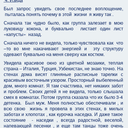
Был запрос увидеть свое последнее воплощение,
пыталась понять почему в этой жизни я живу так .
Сначала так чудно было, как группа залезает в мою
луковицу кокона, и буквально листает один лист
«капусты» назад.
Сначала ничего не видела, только чувствовала как что
–то во мне накачивают энергией и эту структуру
одевают буквально на меня сверху как костюм.
Увидела красивое окно из цветной мозаики, теплая
страна – Италия, Турция, Узбекистан, не знаю точно. На
стенах дома висят глиняные расписные тарелки с
красивым восточным узором. Просторный выбеленный
дом, много комнат. Я там счастлива, нет никаких забот
и проблем. Своих детей я не видела, только слышала
смех в комнатах. Потом группа сказала что их было 3-4
детенка. Был муж. Меня полностью обеспечивали , и
всю свою жизнь я провела в этих стенах, в милых
заботах и хлопотах , как курочка наседка. И даже такое
состояние - наседки , всегда радостной, веселой,
напевающей песенки , и еще там танцы тоже очень