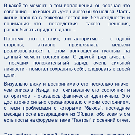
В какой-то момент, в том воплощении, он осознал что
совершил....но изменить уже ничего было нельзя. Часть
жизни прошла в тяжелом состоянии безысходности и
понимания....что последствия такого решения,
расхлебывать придется долго....
Поэтому, этот союзник, эти алгоритмы - с одной
стороны, активно проявлялясь мешали
реализовываться в этом воплощении нужным на
данный момент состояниям. С другой, ряд качеств -
несущих положительный заряд, очень сильной
личности - помогал сохранять себя, следовать к своей
цели.
Визуально вижу и воспринимаю его несколько иначе,
чем описала Изида, но считывание его состояния и
алгоритмов - оказалось фактически идентичным. Это
достаточно сильно срезанировало с моим состоянием,
с теми проблемами с которыми "бьюсь", последние
месяцы после возвращения из Эйлата, обо всем этом
есть посты на форуме в теме "Тантры" и осенний отчет.
Эта работа в Черной Комнате - стала ключевым