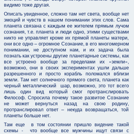
видимо тоже другая.
Описать увиденное, сложно там нет света, вообще нет
эмоций и чувств в нашем понимании этих слов. Сама
планета связана с каждым ее жителем прямым лучом
сознания, т.е. планета и люди одно, этими существами
никто не управляет кроме их прямой планеты матери,
они все одно – огромное Сознание, в его многомерном
понимании, не доступном нам, и их задача была
познать как устроены другие планетарные системы, как
все устроено вообще за пределами их «земли»,
возможно, они в своих экспериментах ушли дальше
разрешенного и просто корабль поломался вблизи
земли. Там нет солнечного прямого света, планета как
черный металлический шар, возможно, это тот всего
лишь один вид который смог протранслировать
Философ. Спросила почему такое развитое Сознание
не может вернуться назад на свою родину,
протранслировал ответ – некуда возвращаться, той
планеты больше нет.
Там еще в том состоянии пришло видение такой
схемы - что вообще все мужчины ищут связи с