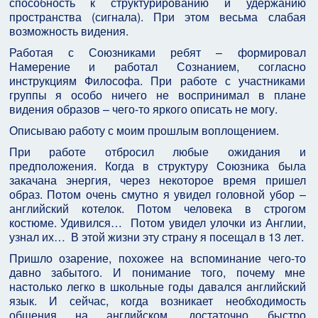
способность к структурированию и удержанию
пространства (сигнала). При этом весьма слабая
возможность видения.
Работая с Союзниками ребят – формировал
Намерение и работал Сознанием, согласно
инструкциям Философа. При работе с участниками
группы я особо ничего не воспринимал в плане
видения образов – чего-то яркого описать не могу.
Описываю работу с моим прошлым воплощением.
При работе отбросил любые ожидания и
предположения. Когда в структуру Союзника была
закачана энергия, через некоторое время пришел
образ. Потом очень смутно я увидел головной убор –
английский котелок. Потом человека в строгом
костюме. Удивился… Потом увидел улочки из Англии,
узнал их… В этой жизни эту страну я посещал в 13 лет.
Пришло озарение, похожее на вспоминание чего-то
давно забытого. И понимание того, почему мне
настолько легко в школьные годы давался английский
язык. И сейчас, когда возникает необходимость
общения на английском, достаточно быстро