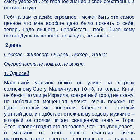
смогу удержать это главное знание и свой собственный
посыл оттуда.
Ребята вам спасибо огромное , может быть это самое
ценное что мне вообще дано было познать о себе,
теперь надо личность наработать, чтобы было кому
посыл Души выполнять, не уснуть, не забыть…
2 день
Состав - Философ, Одисей , Эстер , Изида:
Очередность не помню, не важно.
1. Одиссей
Маленький мальчик бежит по улице на встречу
солнечному Свету. Мальчику лет 10-13, на голове Кипа,
он бежит по улице Израиля, конкретный город не скажу,
но небольшая мощенная улочка, очень похоже на
Цфат который мы посетили. Забегает в светлый
уютный дом, и подбегает к пожилому седому мужчине –
который за столом читает священную книгу – Тора.
Этот человек гладит его по голове, что – то увещевает ,
и мальчик от этого просто счастлив, очень
высокочастотное светлое пространство – радость,