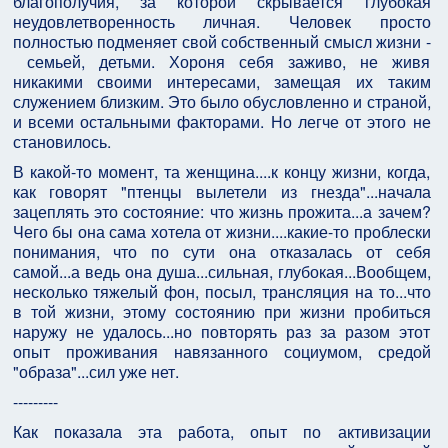
благополучия, за которой скрывается глубокая
неудовлетворенность личная. Человек просто
полностью подменяет свой собственный смысл жизни -
семьей, детьми. Хороня себя заживо, не живя
никакими своими интересами, замещая их таким
служением близким. Это было обусловленно и страной,
и всеми остальными факторами. Но легче от этого не
становилось.
В какой-то момент, та женщина....к концу жизни, когда,
как говорят "птенцы вылетели из гнезда"...начала
зацеплять это состояние: что жизнь прожита...а зачем?
Чего бы она сама хотела от жизни....какие-то проблески
понимания, что по сути она отказалась от себя
самой...а ведь она душа...сильная, глубокая...Вообщем,
несколько тяжелый фон, посыл, трансляция на то...что
в той жизни, этому состоянию при жизни пробиться
наружу не удалось...но повторять раз за разом этот
опыт проживания навязанного социумом, средой
"образа"...сил уже нет.
---------
Как показала эта работа, опыт по активизации