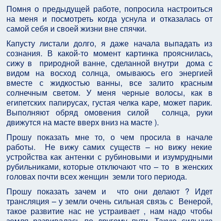
Помня о предыдущей работе, попросила настроиться
на меня и посмотреть когда уснула и отказалась от
самой себя и своей жизни вне спячки.
Капусту листали долго, я даже начала выпадать из
сознания. В какой-то момент картинка прояснилась,
сижу в природной ванне, сделанной внутри дома с
видом на восход солнца, омываюсь его энергией
вместе с жидкостью ванны, все залито красным
солнечным светом. У меня черные волосы, как в
египетских папирусах, густая челка каре, может парик.
Выполняют обряд омовения силой солнца, руки
движутся на масте вверх вниз на масте ).
Прошу показать мне то, о чем просила в начале
работы. Не вижу самих существ – но вижу некие
устройства как антенки с рубиновыми и изумрудными
рубильниками, которые отключают что – то в женских
головах почти всех женщин земли того периода.
Прошу показать зачем и что они делают ? Идет
трансляция – у земли очень сильная связь с Венерой,
такое развитие нас не устраивает , нам надо чтобы
земля развивалась по другому пути. Такую сильную