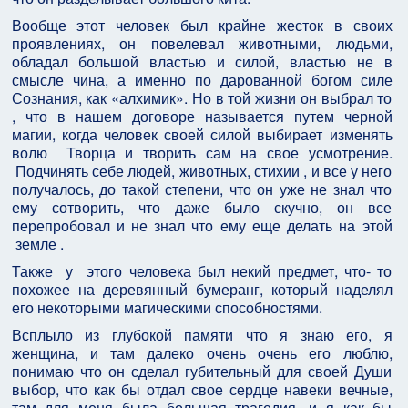
Вообще этот человек был крайне жесток в своих
проявлениях, он повелевал животными, людьми,
обладал большой властью и силой, властью не в
смысле чина, а именно по дарованной богом силе
Сознания, как «алхимик». Но в той жизни он выбрал то
, что в нашем договоре называется путем черной
магии, когда человек своей силой выбирает изменять
волю Творца и творить сам на свое усмотрение.
Подчинять себе людей, животных, стихии , и все у него
получалось, до такой степени, что он уже не знал что
ему сотворить, что даже было скучно, он все
перепробовал и не знал что ему еще делать на этой
земле .
Также у этого человека был некий предмет, что- то
похожее на деревянный бумеранг, который наделял
его некоторыми магическими способностями.
Всплыло из глубокой памяти что я знаю его, я
женщина, и там далеко очень очень его люблю,
понимаю что он сделал губительный для своей Души
выбор, что как бы отдал свое сердце навеки вечные,
там для меня была большая трагедия, и я как бы