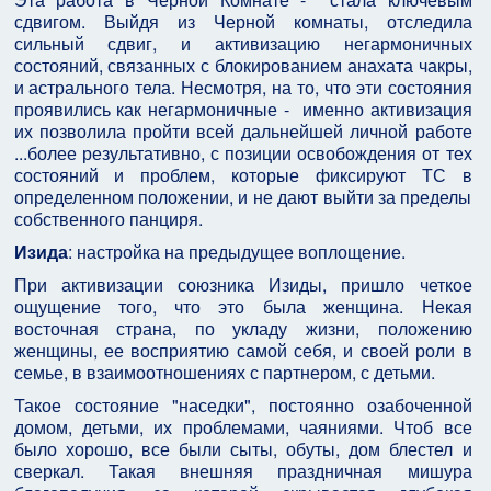
сдвигом. Выйдя из Черной комнаты, отследила
сильный сдвиг, и активизацию негармоничных
состояний, связанных с блокированием анахата чакры,
и астрального тела. Несмотря, на то, что эти состояния
проявились как негармоничные - именно активизация
их позволила пройти всей дальнейшей личной работе
...более результативно, с позиции освобождения от тех
состояний и проблем, которые фиксируют ТС в
определенном положении, и не дают выйти за пределы
собственного панциря.
Изида
: настройка на предыдущее воплощение.
При активизации союзника Изиды, пришло четкое
ощущение того, что это была женщина. Некая
восточная страна, по укладу жизни, положению
женщины, ее восприятию самой себя, и своей роли в
семье, в взаимоотношениях с партнером, с детьми.
Такое состояние "наседки", постоянно озабоченной
домом, детьми, их проблемами, чаяниями. Чтоб все
было хорошо, все были сыты, обуты, дом блестел и
сверкал. Такая внешняя праздничная мишура