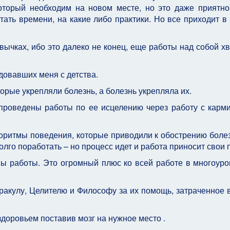
оторый необходим на новом месте, но это даже приятно
тать времени, на какие либо практики. Но все приходит в
кавычках, ибо это далеко не конец, еще работы над собой хв
овавших меня с детства.
рые укрепляли болезнь, а болезнь укрепляла их.
проведены работы по ее исцелению через работу с карм
горитмы поведения, которые приводили к обострению болез
олго поработать – но процесс идет и работа приносит свои 
ы работы. Это огромный плюс ко всей работе в многоур
акулу, Целителю и Философу за их помощь, затраченное 
здоровьем поставив мозг на нужное место .