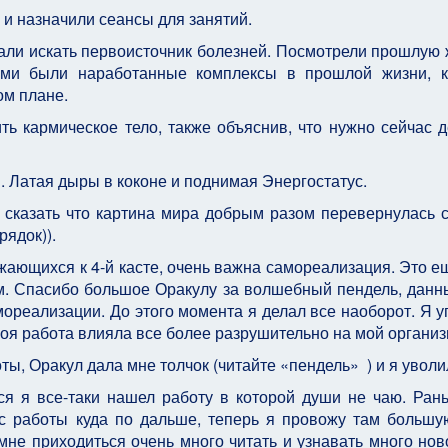
 и назначили сеансы для занятий.
тали искать первоисточник болезней. Посмотрели прошлую 
ами были наработанные комплексы в прошлой жизни, 
ом плане.
ь кармическое тело, также объяснив, что нужно сейчас д
. Латая дыры в коконе и поднимая Энергостатус.
сказать что картина мира добрым разом перевернулась с
рядок)).
жающихся к 4-й касте, очень важна самореализация. Это е
. Спасибо большое Оракулу за волшебный пендель, данн
амореализации. До этого момента я делал все наоборот. Я 
оя работа влияла все более разрушительно на мой организ
ы, Оракул дала мне толчок (читайте «пендель» ) и я уволи
ся я все-таки нашел работу в которой души не чаю. Ран
с работы куда по дальше, теперь я провожу там большу
мне приходиться очень много читать и узнавать много ново