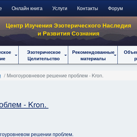
е
Онлайн книга
Услуги
Контакты
Форум
Центр Изучения Эзотерического Наследия
и Развития Сознания
еское
Эзотерическое
Рекомендованные
Объе
ие
Целительство
материалы
м
Многоуровневое решение проблем - Kron.
блем - Kron.
гоуровневом решении проблем.