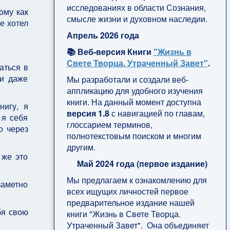
исследованиях в области Сознания,
ому как
смысле жизни и духовном наследии.
е хотел
Апрель 2026 года
📚 Веб-версия Книги
"Жизнь в
Свете Творца. Утраченный Завет"
.
аться в
 и даже
Мы разработали и создали веб-
аппликацию для удобного изучения
книги. На данный момент доступна
нигу, я
версия 1.8
с навигацией по главам,
 я себя
глоссарием терминов,
о через
полнотекстовым поиском и многим
другим.
 же это
Май 2024 года (первое издание)
Мы предлагаем к ознакомлению для
заметно
всех ищущих личностей первое
предварительное издание нашей
бя свою
книги "Жизнь в Свете Творца.
Утраченный Завет". Она объединяет