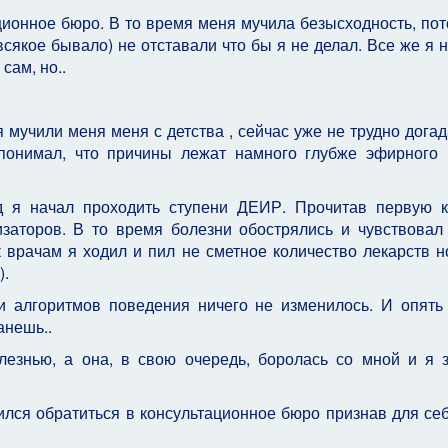
ционное бюро. В то время меня мучила безысходность, пот
сякое бывало) не отставали что бы я не делал. Все же я н
сам, но..
мучили меня меня с детства , сейчас уже не трудно догад
понимал, что причины лежат намного глубже эфирного
д я начал проходить ступени ДЕИР. Прочитав первую к
заторов. В то время болезни обострялись и чувствовал
к врачам я ходил и пил не сметное количество лекарств н
).
и алгоритмов поведения ничего не изменилось. И опять
анешь..
лезнью, а она, в свою очередь, боролась со мной и я 
шился обратиться в консультационное бюро признав для се