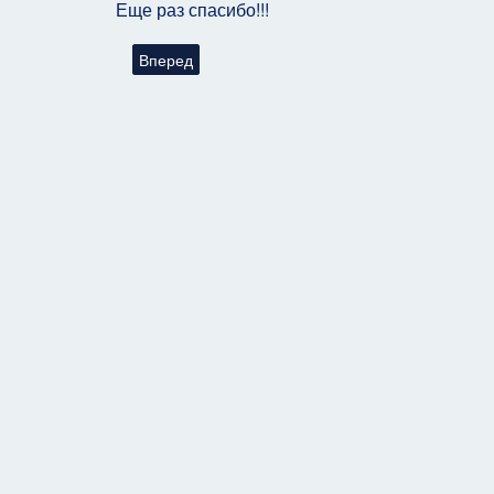
Еще раз спасибо!!!
Следующий: Комплексное решение проблем - Се
Вперед