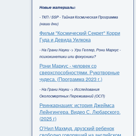
Новые материалы:
- ТКП / SSP - Тайная Космическая Программа
(наши дни)
Фильм "Космический Секрет" Корри
Гуда и Девида Уилкока
- На Грани Науки -> Ури Геллер, Рони Маркус -
психокинетики или фокусники?
Рони Маркус - человек со
сверхспособностями. Рукотворные
чудеса. (Программа 2023 г.)
- На Грани Науки -> Исследования
Околосмертных Переживаний (ОСП)
Реинкарнация: история Джеймса
Лейнгингера. Видео С. Любарского.
(2025 г)
О’Нил Махмуд, друзский ребенок
свободно говорящий на английском,