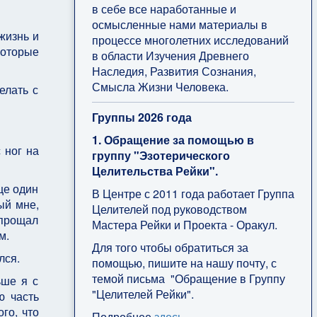
в себе все наработанные и
осмысленные нами материалы в
жизнь и
процессе многолетних исследований
которые
в области Изучения Древнего
Наследия, Развития Сознания,
Смысла Жизни Человека.
елать с
Группы 2026 года
1. Обращение за помощью в
 ног на
группу "Эзотерического
Целительства Рейки".
ще один
В Центре с 2011 года работает Группа
ый мне,
Целителей под руководством
упрощал
Мастера Рейки и Проекта - Оракул.
м.
Для того чтобы обратиться за
лся.
помощью, пишите на нашу почту, с
темой письма "Обращение в Группу
ьше я с
"Целителей Рейки".
ю часть
го, что
Подробнее
здесь
.