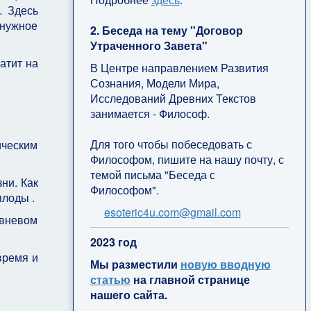
. Здесь
 нужное
2. Беседа на тему "Договор
Утраченного Завета"
атит на
В Центре направлением Развития
Сознания, Модели Мира,
Исследований Древних Текстов
занимается - Философ.
Для того чтобы побеседовать с
ическим
Философом, пишите на нашу почту, с
темой письма "Беседа с
ни. Как
Философом".
плоды .
esoteric4u.com@gmail.com
овневом
2
023 год
время и
Мы разместили
новую вводную
статью
на главной странице
нашего сайта.