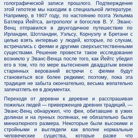
голографической записи прошлого. Подтверждение
этой гипотезе мы находим в специальной литературе.
Например, в 1907 году, по настоянию поэта Уильяма
Батлера Йейтса, антрополог и богослов В. У. Эванс-
Венц отправился в двухгодичное путешествие по
Ирландии, Шотландии, Уэльсу, Корнуэлу и Бретани с
целью взять интервью у людей, которые, по слухам,
встречались с феями и другими сверхъестественными
существами. Решение провести такое исследование
возникло у Эванс-Венца после того, как Йейтс убедил
его в том, что по мере вытеснения двадцатым веком
старинных верований встречи с феями будут
становиться все более редкими; поэтому, пока эта
традиция не забыта окончательно, весьма желательно
запечатлеть ее в документах.
Переходя от деревни к деревне и расспрашивая
пожилых людей — приверженцев древних традиций, —
Эванс-Венц обнаружил, что феи, обитавшие в узких
долинах и на лунных полянках, не обязательно были
миниатюрного размера. Некоторые были высокими и
стройными и выглядели как вполне нормальные
человеческие существа, которые разве что