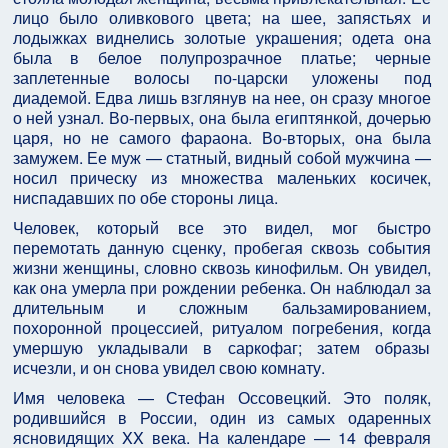
лицо было оливкового цвета; на шее, запястьях и
лодыжках виднелись золотые украшения; одета она
была в белое полупрозрачное платье; черные
заплетенные волосы по-царски уложены под
диадемой. Едва лишь взглянув на нее, он сразу многое
о ней узнал. Во-первых, она была египтянкой, дочерью
царя, но не самого фараона. Во-вторых, она была
замужем. Ее муж — статный, видный собой мужчина —
носил прическу из множества маленьких косичек,
ниспадавших по обе стороны лица.
Человек, который все это видел, мог быстро
перемотать данную сценку, пробегая сквозь события
жизни женщины, словно сквозь кинофильм. Он увидел,
как она умерла при рождении ребенка. Он наблюдал за
длительным и сложным бальзамированием,
похоронной процессией, ритуалом погребения, когда
умершую укладывали в саркофаг; затем образы
исчезли, и он снова увидел свою комнату.
Имя человека — Стефан Оссовецкий. Это поляк,
родившийся в России, один из самых одаренных
ясновидящих XX века. На календаре — 14 февраля