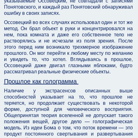
указываемые Оссовецким, не совпадали с записями
Понятовского, и каждый раз Понятовский обнаруживал
ошибку в своих записях.
Оссовецкий во всех случаях использовал один и тот же
метод. Он брал объект в руки и концентрировался на
нем, пока комната и даже его собственное тело не
растворялись и не исчезали из поля зрения. После
этого перед ним возникало трехмерное изображение
прошлого. Он мог перейти к любому месту по желанию
и увидеть то, что хотел. Вглядываясь в прошлое,
Оссовецкий даже двигал глазными яблоками, будто
рассматривал реальные физические объекты.
Прошлое как голограмма
Наличие у экстрасенсов описанных выше
способностей указывает на то, что прошлое не
теряется, но продолжает существовать в некоторой
форме, доступной для человеческого восприятия.
Общепринятая теория вселенной не допускает такого
положения вещей, другое дело — голографическая
модель. Из идеи Бома о том, что поток времени — это
продукт постоянного свертывания и развертывания