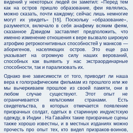
видений у некоторых людей он заметил: «Перед тем
как на остров пришло образование, феи являлись,
можно сказать, почти каждому; сейчас лишь немногие
могут их увидеть» [15]. Поскольку «образование»,
разумеется, включало в себя анафему всяким феям,
сказанное Дэвидом заставляет предположить, что
именно изменение отношения к вере вызвало широкую
атрофию ретрокогнитивных способностей у манксов —
аборигенов, населяющих остров. Это еще раз
указывает на огромную силу наших верований,
способных как выявить у нас экстраординарные
способности, так и парализовать их.
Однако вне зависимости от того, приводит ли наша
вера к голографическим фильмам из прошлого или же
мы вычеркиваем прошлое из своей памяти, они в
любом случае существуют. Этот опыт не
ограничивается кельтскими странами. Есть
свидетельства, в которых отмечается появление
призрачных солдат, одетых в старинную индуистскую
одежду, в Индии . На Гавайях такие призрачные сцены
также хорошо известны, и в местных изданиях можно
прочесть про опыт тех, кто видел призраков-воинов,