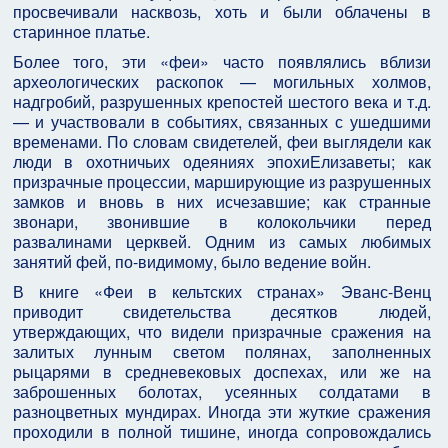
просвечивали насквозь, хоть и были облачены в
старинное платье.
Более того, эти «феи» часто появлялись вблизи
археологических раскопок — могильных холмов,
надгробий, разрушенных крепостей шестого века и т.д.
— и участвовали в событиях, связанных с ушедшими
временами. По словам свидетелей, феи выглядели как
люди в охотничьих одеяниях эпохиЕлизаветы; как
призрачные процессии, марширующие из разрушенных
замков и вновь в них исчезавшие; как странные
звонари, звонившие в колокольчики перед
развалинами церквей. Одним из самых любимых
занятий фей, по-видимому, было ведение войн.
В книге «Феи в кельтских странах» Эванс-Венц
приводит свидетельства десятков людей,
утверждающих, что видели призрачные сражения на
залитых лунным светом полянах, заполненных
рыцарями в средневековых доспехах, или же на
заброшенных болотах, усеянных солдатами в
разноцветных мундирах. Иногда эти жуткие сражения
проходили в полной тишине, иногда сопровождались