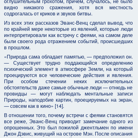
оглушительным грохотом, причем, случалось, не было
видно никакого сражения, хотя вся местность
содрогалась от криков и звуков битвы.
Из всех этих рассказов Эванс-Венц сделал вывод, что
по крайней мере некоторые из явлений, которые люди
интерпретировали как встречу с феями, на самом деле
были своего рода отражением событий, происшедших
в прошлом.
«Природа сама обладает памятью, — предположил он.
— Существует трудно поддающийся определению
психический элемент в атмосфере Земли, на который
проецируются все человеческие действия и явления.
При особом стечении неких исключительных
обстоятельств даже самые обычные люди — отнюдь не
провидцы — могут наблюдать ментальные записи
Природы, наподобие картин, проецируемых на экран,
— совсем как в кино» [14].
В отношении того, почему встречи с феями становятся
все реже, Эванс-Венц приводит замечание одного из
опрошенных. Это был пожилой джентльмен по имени
Джон Дэвис, живущий на острове Мэн. После описания