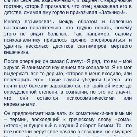
гортани, который признался, что отец наказывал его в
детстве, сжимая ему горло и приказывая «Заткнись!».
Иногда взаимосвязь между образом и болезнью
настолько поразительна, что трудно понять, почему
этого не видят больные. Так, например, одному
психоаналитику пришлось срочно оперироваться и
удалить несколько десятков сантиметров мертвого
кишечника.
После операции он сказал Сигелу: «Я рад, что вы – мой
хирург. Я занимался изучением психоанализа. Я не мог
выдержать все то дерьмо, которое в меня входило, или
переварить его». Такие случаи убедили Сигела, что
почти все болезни зарождаются, по крайней мере до
определенной степени, в сознании, но это не значит,
что они остаются психосоматическими или
нереальными.
Он предпочитает называть их соматически-значимыми
– термин, восходящий к греческому слову «сома»
(«тело») и пущенный в научный оборот Бомом. То, что
все болезни берут свое начало в сознании, не смущает