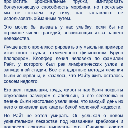
прочистить бронхиальные трубки, имитировать
болеутоляющую способность морфина, но поскольку
мы не сознаем эту силу, нас заставляют ее
использовать обманным путем.
Это могло бы вызвать у нас улыбку, если бы не
огромное число трагедий, возникающих из-за нашего
невежества.
Лучше всего проиллюстрировать эту мысль на примере
известного случая, отмеченного физиологом Бруно
Клопфером. Клопфер лечил человека по фамилии
Райт, у которого был рак лимфатических узлов в
запущенной стадии. Все стандартные методы лечения
были исчерпаны, и казалось, что Райту жить осталось
совсем недолго.
Его шея, подмышки, грудь, живот и пах были покрыты
опухолями размером с апельсин, а его селезенка и
печень были настолько увеличены, что каждый день из
него откачивали две кварты белой молочной жидкости.
Но Райт не хотел умирать. Он услыхал о новом
удивительном лекарстве под названием кребиозен и
попросил доктора выписать его. Сначала доктор