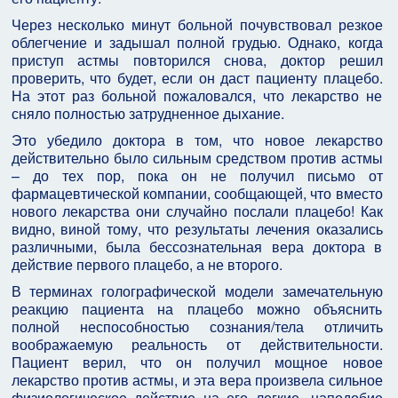
Через несколько минут больной почувствовал резкое
облегчение и задышал полной грудью. Однако, когда
приступ астмы повторился снова, доктор решил
проверить, что будет, если он даст пациенту плацебо.
На этот раз больной пожаловался, что лекарство не
сняло полностью затрудненное дыхание.
Это убедило доктора в том, что новое лекарство
действительно было сильным средством против астмы
– до тех пор, пока он не получил письмо от
фармацевтической компании, сообщающей, что вместо
нового лекарства они случайно послали плацебо! Как
видно, виной тому, что результаты лечения оказались
различными, была бессознательная вера доктора в
действие первого плацебо, а не второго.
В терминах голографической модели замечательную
реакцию пациента на плацебо можно объяснить
полной неспособностью сознания/тела отличить
воображаемую реальность от действительности.
Пациент верил, что он получил мощное новое
лекарство против астмы, и эта вера произвела сильное
физиологическое действие на его легкие, наподобие