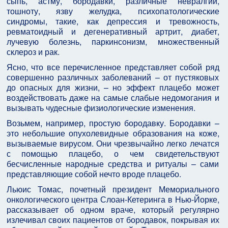
сыпь, астму, бородавки, различные невралгии,
тошноту, язву желудка, психопатологические
синдромы, такие, как депрессия и тревожность,
ревматоидный и дегенеративный артрит, диабет,
лучевую болезнь, паркинсонизм, множественный
склероз и рак.
Ясно, что все перечисленное представляет собой ряд
совершенно различных заболеваний – от пустяковых
до опасных для жизни, – но эффект плацебо может
воздействовать даже на самые слабые недомогания и
вызывать чудесные физиологические изменения.
Возьмем, например, простую бородавку. Бородавки –
это небольшие опухолевидные образования на коже,
вызываемые вирусом. Они чрезвычайно легко лечатся
с помощью плацебо, о чем свидетельствуют
бесчисленные народные средства и ритуалы – сами
представляющие собой нечто вроде плацебо.
Льюис Томас, почетный президент Мемориального
онкологического центра Слоан-Кетеринга в Нью-Йорке,
рассказывает об одном враче, который регулярно
излечивал своих пациентов от бородавок, покрывая их