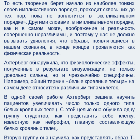
То есть творение берет начало из наиболее тонких
слоев импликативного порядка, проходит сквозь них до
тех пор, пока не воплотится в экспликативном
порядке». Другими словами, в импликативном порядке,
как и в самом мозге, воображение и реальность
совершенно неразличимы, и поэтому у нас не должно
вызывать удивления, что образы, появляющиеся в
нашем сознании, в конце концов проявляются как
физическая реальность.
Ахтерберг обнаружила, что физиологические эффекты,
полученные в результате визуализации, не только
довольно сильны, но и чрезвычайно специфичны.
Например, общий термин «белые кровяные тельца» на
самом деле относится к различным типам клеток.
В одной своей работе Ахтерберг решила научить
пациентов увеличивать число только одного типа
белых кровяных телец. С этой целью она обучила одну
группу студентов, как представить себе клетку,
известную как нейрофил, главную составляющую
белых кровяных телец.
Вторую группу она научила, как представлять образ Т-