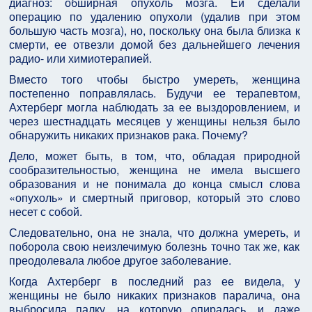
диагноз: обширная опухоль мозга. Ей сделали
операцию по удалению опухоли (удалив при этом
большую часть мозга), но, поскольку она была близка к
смерти, ее отвезли домой без дальнейшего лечения
радио- или химиотерапией.
Вместо того чтобы быстро умереть, женщина
постепенно поправлялась. Будучи ее терапевтом,
Ахтерберг могла наблюдать за ее выздоровлением, и
через шестнадцать месяцев у женщины нельзя было
обнаружить никаких признаков рака. Почему?
Дело, может быть, в том, что, обладая природной
сообразительностью, женщина не имела высшего
образования и не понимала до конца смысл слова
«опухоль» и смертный приговор, который это слово
несет с собой.
Следовательно, она не знала, что должна умереть, и
поборола свою неизлечимую болезнь точно так же, как
преодолевала любое другое заболевание.
Когда Ахтерберг в последний раз ее видела, у
женщины не было никаких признаков паралича, она
выбросила палку, на которую опиралась, и даже