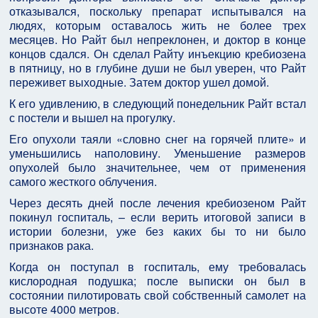
отказывался, поскольку препарат испытывался на
людях, которым оставалось жить не более трех
месяцев. Но Райт был непреклонен, и доктор в конце
концов сдался. Он сделал Райту инъекцию кребиозена
в пятницу, но в глубине души не был уверен, что Райт
переживет выходные. Затем доктор ушел домой.
К его удивлению, в следующий понедельник Райт встал
с постели и вышел на прогулку.
Его опухоли таяли «словно снег на горячей плите» и
уменьшились наполовину. Уменьшение размеров
опухолей было значительнее, чем от применения
самого жесткого облучения.
Через десять дней после лечения кребиозеном Райт
покинул госпиталь, – если верить итоговой записи в
истории болезни, уже без каких бы то ни было
признаков рака.
Когда он поступал в госпиталь, ему требовалась
кислородная подушка; после выписки он был в
состоянии пилотировать свой собственный самолет на
высоте 4000 метров.