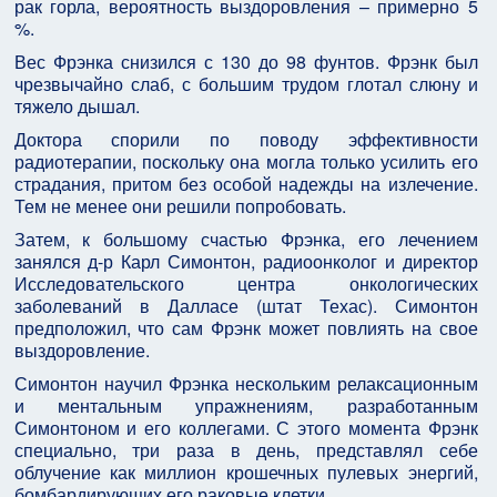
рак горла, вероятность выздоровления – примерно 5
%.
Вес Фрэнка снизился с 130 до 98 фунтов. Фрэнк был
чрезвычайно слаб, с большим трудом глотал слюну и
тяжело дышал.
Доктора спорили по поводу эффективности
радиотерапии, поскольку она могла только усилить его
страдания, притом без особой надежды на излечение.
Тем не менее они решили попробовать.
Затем, к большому счастью Фрэнка, его лечением
занялся д-р Карл Симонтон, радиоонколог и директор
Исследовательского центра онкологических
заболеваний в Далласе (штат Техас). Симонтон
предположил, что сам Фрэнк может повлиять на свое
выздоровление.
Симонтон научил Фрэнка нескольким релаксационным
и ментальным упражнениям, разработанным
Симонтоном и его коллегами. С этого момента Фрэнк
специально, три раза в день, представлял себе
облучение как миллион крошечных пулевых энергий,
бомбардирующих его раковые клетки.