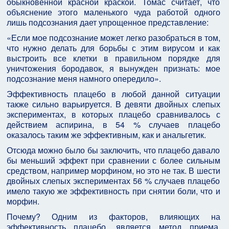
обыкновенной красной краской. Томас считает, что
объяснение этого маленького чуда работой одного
лишь подсознания дает упрощенное представление:
«Если мое подсознание может легко разобраться в том,
что нужно делать для борьбы с этим вирусом и как
выстроить все клетки в правильном порядке для
уничтожения бородавок, я вынужден признать: мое
подсознание меня намного опередило».
Эффективность плацебо в любой данной ситуации
также сильно варьируется. В девяти двойных слепых
экспериментах, в которых плацебо сравнивалось с
действием аспирина, в 54 % случаев плацебо
оказалось таким же эффективным, как и анальгетик.
Отсюда можно было бы заключить, что плацебо давало
бы меньший эффект при сравнении с более сильным
средством, например морфином, но это не так. В шести
двойных слепых экспериментах 56 % случаев плацебо
имело такую же эффективность при снятии боли, что и
морфин.
Почему? Одним из факторов, влияющих на
эффективность плацебо, является метод приема.