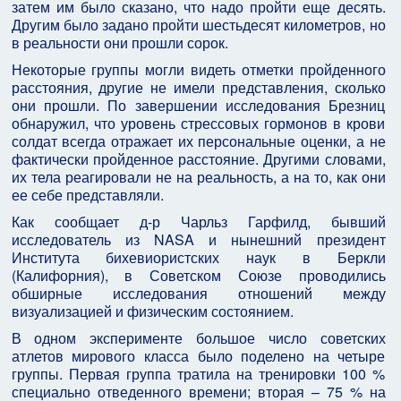
затем им было сказано, что надо пройти еще десять.
Другим было задано пройти шестьдесят километров, но
в реальности они прошли сорок.
Некоторые группы могли видеть отметки пройденного
расстояния, другие не имели представления, сколько
они прошли. По завершении исследования Брезниц
обнаружил, что уровень стрессовых гормонов в крови
солдат всегда отражает их персональные оценки, а не
фактически пройденное расстояние. Другими словами,
их тела реагировали не на реальность, а на то, как они
ее себе представляли.
Как сообщает д-р Чарльз Гарфилд, бывший
исследователь из NASA и нынешний президент
Института бихевиористских наук в Беркли
(Калифорния), в Советском Союзе проводились
обширные исследования отношений между
визуализацией и физическим состоянием.
В одном эксперименте большое число советских
атлетов мирового класса было поделено на четыре
группы. Первая группа тратила на тренировки 100 %
специально отведенного времени; вторая – 75 % на