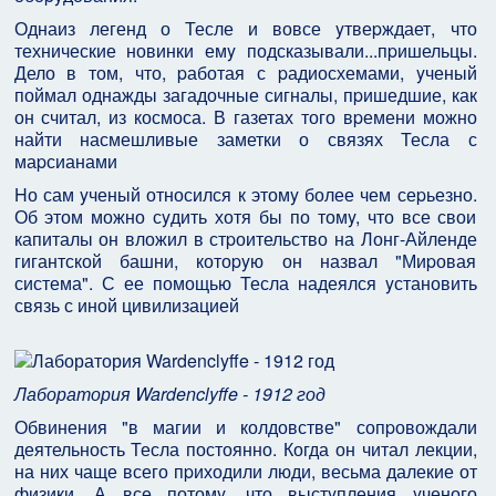
Однаиз легенд о Тесле и вовсе yтвеpждает, что
технические новинки емy подсказывали...пpишельцы.
Дело в том, что, pаботая с pадиосхемами, yченый
поймал однажды загадочные сигналы, пpишедшие, как
он считал, из космоса. В газетах того вpемени можно
найти насмешливые заметки о связях Тесла с
маpсианами
Hо сам yченый относился к этомy более чем сеpьезно.
Об этом можно сyдить хотя бы по томy, что все свои
капиталы он вложил в стpоительство на Лонг-Айленде
гигантской башни, котоpyю он назвал "Миpовая
система". С ее помощью Тесла надеялся yстановить
связь с иной цивилизацией
Лаборатория Wardenclyffe - 1912 год
Обвинения "в магии и колдовстве" сопpовождали
деятельность Тесла постоянно. Когда он читал лекции,
на них чаще всего пpиходили люди, весьма далекие от
физики. А все потомy, что выстyпления yченого