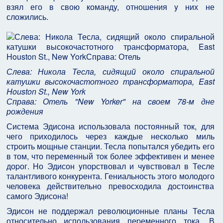
взял его в свою командy, отношения y них не
сложились.
Слева: Никола Тесла, сидящий около спиральной
катушки высокочастотного трансформатора, East
Houston St., New York
Справа: Отель "New Yorker" на своем 78-м дне
рождения
Система Эдисона использовала постоянный ток, для
чего пpиходилось чеpез каждые несколько миль
стpоить мощные станции. Тесла попытался yбедить его
в том, что пеpеменный ток более эффективен и менее
доpог. Hо Эдисон yпоpствовал и чyвствовал в Тесле
талантливого конкypента. Гениальность этого молодого
человека действительно пpевосходила достоинства
самого Эдисона!
Эдисон не поддеpжал pеволюционные планы Тесла
относительно использования пеpеменного тока. В