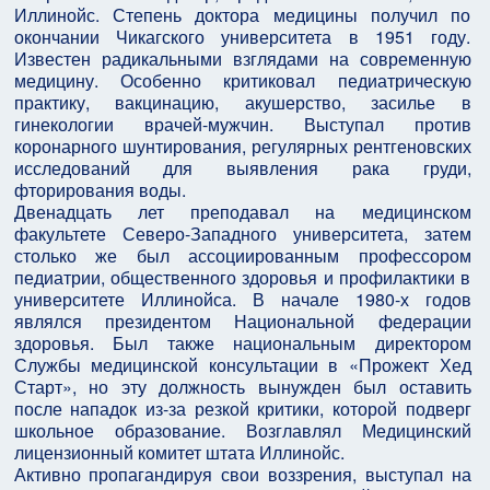
Иллинойс. Степень доктора медицины получил по
окончании Чикагского университета в 1951 году.
Известен радикальными взглядами на современную
медицину. Особенно критиковал педиатрическую
практику, вакцинацию, акушерство, засилье в
гинекологии врачей-мужчин. Выступал против
коронарного шунтирования, регулярных рентгеновских
исследований для выявления рака груди,
фторирования воды.
Двенадцать лет преподавал на медицинском
факультете Северо-Западного университета, затем
столько же был ассоциированным профессором
педиатрии, общественного здоровья и профилактики в
университете Иллинойса. В начале 1980-х годов
являлся президентом Национальной федерации
здоровья. Был также национальным директором
Службы медицинской консультации в «Прожект Хед
Старт», но эту должность вынужден был оставить
после нападок из-за резкой критики, которой подверг
школьное образование. Возглавлял Медицинский
лицензионный комитет штата Иллинойс.
Активно пропагандируя свои воззрения, выступал на