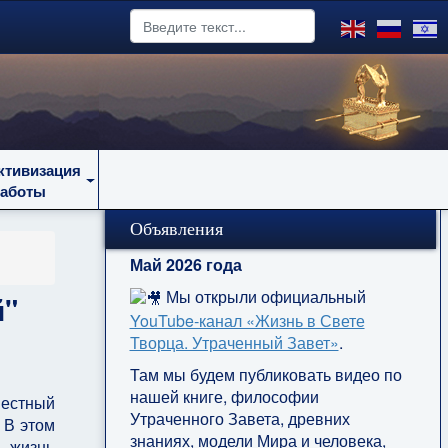
ктивизация
работы
Объявления
Май 2026 года
Мы открыли официальный
й"
YouTube‑канал «Жизнь в Свете
Творца. Утраченный Завет»
.
Там мы будем публиковать видео по
нашей книге, философии
звестный
Утраченного Завета, древних
 В этом
знаниях, модели Мира и человека,
— жизнь