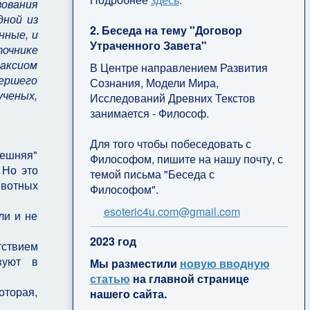
ования
дной из
2. Беседа на тему "Договор
нные, и
Утраченного Завета"
точнике
 аксиом
В Центре направлением Развития
мершего
Сознания, Модели Мира,
ученых,
Исследований Древних Текстов
занимается - Философ.
Для того чтобы побеседовать с
нешняя"
Философом, пишите на нашу почту, с
 Но это
темой письма "Беседа с
ивотных
Философом".
esoteric4u.com@gmail.com
ли и не
2
023 год
тствием
вуют в
Мы разместили
новую вводную
статью
на главной странице
оторая,
нашего сайта.