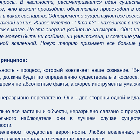
просы. В частности, рассматривается идея существ
се, что может произойти, обязательно происходит в о
 в каких сценариях. Одновременно существуют все вселе
аждой из них. Живое чувство - " Кто я?" - находится в ис
 в мозге. Но эта энергия уходит не на смерть. Одна из
не может быть ни создана, ни уничтожена, и сознание у
ьной вселенной. Новую теорию признает все больше 
 принципов:
ьность - процесс, который вовлекает наше сознание. "В
о, должна будет по определению существовать в космосе.
 время не абсолютные факты, а скорее инструменты ума ж
неразрывно переплетено. Они - две стороны одной меда
льно все частицы и объекты, неразрывно связано с прису
тельного наблюдателя они в лучшем случае сущест
ости.
еленном государстве вероятности. Любая вселенная, к
о, существовала в государстве вероятности.