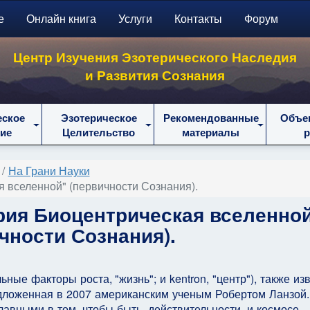
е
Онлайн книга
Услуги
Контакты
Форум
Центр Изучения Эзотерического Наследия
и Развития Сознания
еское
Эзотерическое
Рекомендованные
Объе
ие
Целительство
материалы
На Грани Науки
 вселенной" (первичности Сознания).
рия Биоцентрическая вселенно
чности Сознания).
льные факторы роста, "жизнь"; и kentron, "центр"), также и
едложенная в 2007 американским ученым Робертом Ланзой.
лавными в том, чтобы быть, действительности, и космосе 