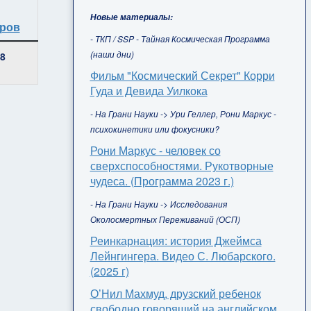
Новые материалы:
ров
- ТКП / SSP - Тайная Космическая Программа
(наши дни)
8
Фильм "Космический Секрет" Корри
Гуда и Девида Уилкока
- На Грани Науки -> Ури Геллер, Рони Маркус -
психокинетики или фокусники?
Рони Маркус - человек со
сверхспособностями. Рукотворные
чудеса. (Программа 2023 г.)
- На Грани Науки -> Исследования
Околосмертных Переживаний (ОСП)
Реинкарнация: история Джеймса
Лейнгингера. Видео С. Любарского.
(2025 г)
О’Нил Махмуд, друзский ребенок
свободно говорящий на английском,