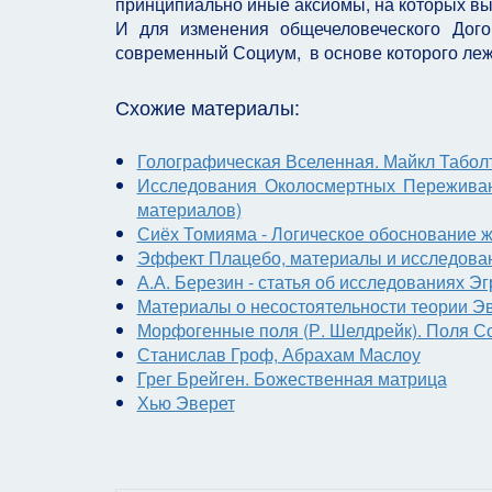
принципиально иные аксиомы, на которых в
И для изменения общечеловеческого Дого
современный Социум, в основе которого ле
Схожие материалы:
Голографическая Вселенная. Майкл Таболт 
Исследования Околосмертных Переживан
материалов)
Сиёх Томияма - Логическое обоснование жи
Эффект Плацебо, материалы и исследова
А.А. Березин - статья об исследованиях Э
Материалы о несостоятельности теории Э
Морфогенные поля (Р. Шелдрейк). Поля С
Станислав Гроф, Абрахам Маслоу
Грег Брейген. Божественная матрица
Хью Эверет