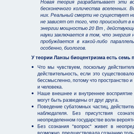
Новая теория разрабатывает эти во
бесконечного количества вселенных. В
них. Реальный смерти не существует ни
не зависят от того, что происходит в к
энергии мощностью 20 Вт , действующем
науки заключается в том, что энергия 
пробуждается в какой-либо параллел
особенно, биологов.
У теории Ланзы биоцентризма есть семь
Что мы чувствуем, поскольку действител
действительность, если это существовал
бессмысленно, потому что пространство и
и человека.
Наше внешнее и внутреннее восприятие 
могут быть разведены от друг друга.
Поведение субатомных частиц, действите
наблюдателя. Без присутствия созна
неопределенном государстве волн вероятн
Без сознания "вопрос" живет в неопред
возможно, предшествовала сознанию тольк