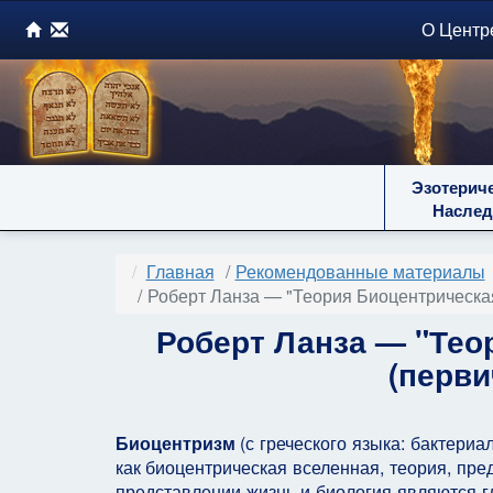
О Центр
Эзотерич
Наслед
Главная
Рекомендованные материалы
Роберт Ланза — "Теория Биоцентрическая
Роберт Ланза — "Тео
(перви
Биоцентризм
(с греческого языка: бактериа
как биоцентрическая вселенная, теория, пр
представлении жизнь и биология являются г