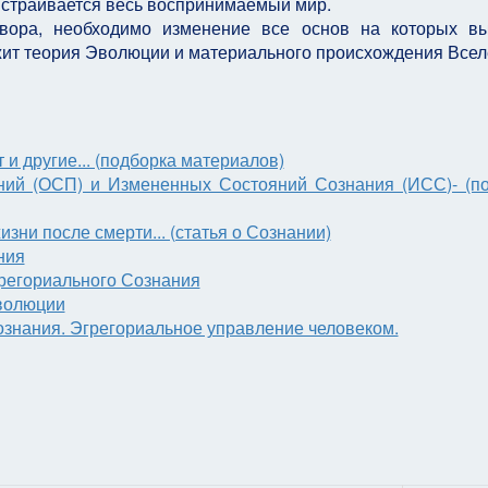
ыстраивается весь воспринимаемый мир.
вора, необходимо изменение все основ на которых в
жит теория Эволюции и материального происхождения Все
и другие... (подборка материалов)
ий (ОСП) и Измененных Состояний Сознания (ИСС)- (п
зни после смерти... (статья о Сознании)
ния
грегориального Сознания
волюции
ознания. Эгрегориальное управление человеком.