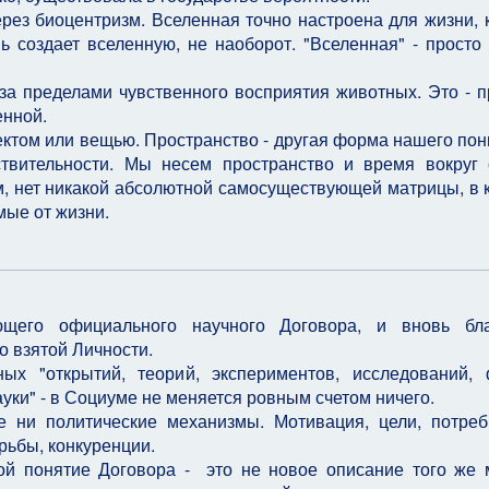
рез биоцентризм. Вселенная точно настроена для жизни, 
ь создает вселенную, не наоборот. "Вселенная" - просто
за пределами чувственного восприятия животных. Это - п
енной.
ъектом или вещью. Пространство - другая форма нашего по
твительности. Мы несем пространство и время вокруг
м, нет никакой абсолютной самосуществующей матрицы, в 
ые от жизни.
ющего официального научного Договора, и вновь бла
о взятой Личности.
ых "открытий, теорий, экспериментов, исследований, 
уки" - в Социуме не меняется ровным счетом ничего.
е ни политические механизмы. Мотивация, цели, потреб
рьбы, конкуренции.
ой понятие Договора - это не новое описание того же 