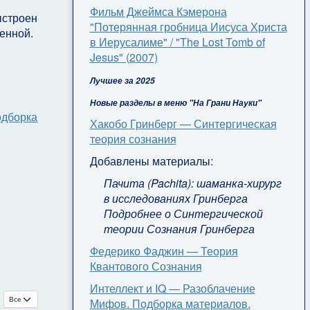
Фильм Джеймса Кэмерона
ыстроен
"Потерянная гробница Иисуса Христа
ленной.
в Иерусалиме" / "The Lost Tomb of
Jesus" (2007)
Лучшее за 2025
Новые разделы в меню "На Грани Науки"
одборка
Хакобо Гринберг — Синтергическая
теория сознания
Добавлены материалы:
Пачита (Pachita): шаманка-хирург
в исследованиях Гринберга
Подробнее о Синтергической
теории Сознания Гринберга
Федерико Фаджин — Теория
Квантового Сознания
Интеллект и IQ — Разоблачение
Кол-во строк:
Мифов. Подборка материалов.