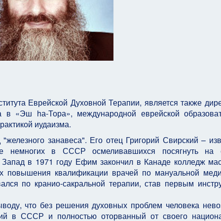
титута Еврейской Духовной Терапии, является также дир
ла в «Эш hа-Тора», международной еврейской образова
рактикой иудаизма.
"железного занавеса". Его отец Григорий Свирский – из
сле немногих в СССР осмеливавшихся посягнуть на 
а Запад в 1971 году Ефим закончил в Канаде колледж ма
сах повышения квалификации врачей по мануальной мед
ался по кранио-сакральной терапии, став первым инстр
ыводу, что без решения духовных проблем человека нев
ий в СССР и полностью оторванный от своего национ