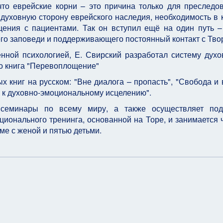
что еврейские корни – это причина только для преследо
 духовную сторону еврейского наследия, необходимость в 
щения с пациентами. Так он вступил ещё на один путь –
го заповеди и поддерживающего постоянный контакт с Тво
ной психологией, Е. Свирский разработал систему духо
го книга "Перевоплощение"
х книг на русском: "Вне диалога – пропасть", "Свобода и 
ь к духовно-эмоциональному исцелению".
семинары по всему миру, а также осуществляет подг
ционального тренинга, основанной на Торе, и занимается 
е с женой и пятью детьми.