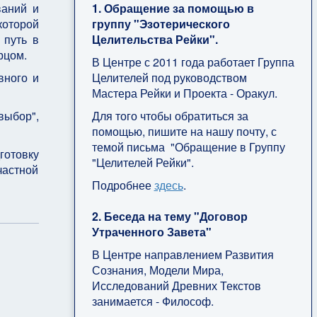
1. Обращение за помощью в
ваний и
группу "Эзотерического
которой
Целительства Рейки".
 путь в
рцом.
В Центре с 2011 года работает Группа
Целителей под руководством
вного и
Мастера Рейки и Проекта - Оракул.
Для того чтобы обратиться за
выбор",
помощью, пишите на нашу почту, с
темой письма "Обращение в Группу
отовку
"Целителей Рейки".
частной
Подробнее
здесь
.
2. Беседа на тему "Договор
Утраченного Завета"
В Центре направлением Развития
Сознания, Модели Мира,
Исследований Древних Текстов
занимается - Философ.