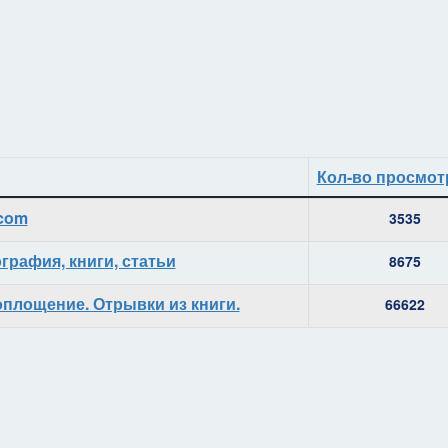
Кол-во просмот
.com
3535
графия, книги, статьи
8675
оплощение. Отрывки из книги.
66622