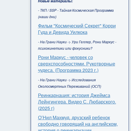
Новые материалы:
- ТКП / SSP - Тайная Космическая Программа
(наши дни)
Фильм "Космический Секрет" Корри
Гуда и Девида Уилкока
- На Грани Науки -> Ури Геллер, Рони Маркус -
психокинетики или фокусники?
Рони Маркус - человек со
сверхспособностями. Рукотворные
чудеса. (Программа 2023 г.)
- На Грани Науки -> Исследования
Околосмертных Переживаний (ОСП)
Реинкарнация: история Джеймса
Лейнгингера. Видео С. Любарского.
(2025 г)
О’Нил Махмуд, друзский ребенок
свободно говорящий на английском,
история о реинкарнации