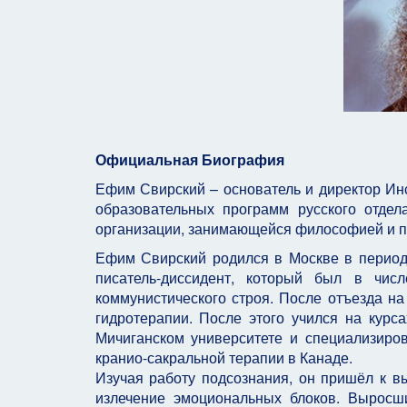
Официальная Биография
Ефим Свирский – основатель и директор Инс
образовательных программ русского отде
организации, занимающейся философией и п
Ефим Свирский родился в Москве в период 
писатель-диссидент, который был в чи
коммунистического строя. После отъезда н
гидротерапии. После этого учился на кур
Мичиганском университете и специализиров
кранио-сакральной терапии в Канаде.
Изучая работу подсознания, он пришёл к в
излечение эмоциональных блоков. Выросш