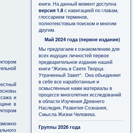
книги. На данный момент доступна
версия 1.8
с навигацией по главам,
глоссарием терминов,
полнотекстовым поиском и многим
другим.
Май 2024 года (первое издание)
Мы предлагаем к ознакомлению для
всех ищущих личностей первое
ектором
предварительное издание нашей
тельной
книги "Жизнь в Свете Творца.
Утраченный Завет". Она объединяет
в себе все наработанные и
вестный
осмысленные нами материалы в
основы
процессе многолетних исследований
ссажа и
в области Изучения Древнего
ицине в
Наследия, Развития Сознания,
уктором
Смысла Жизни Человека.
озможно
Группы 2026 года
ального