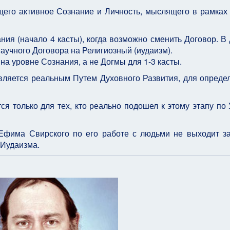
его активное Сознание и Личность, мыслящего в рамках
ния (начало 4 касты), когда возможно сменить Договор. В
аучного Договора на Религиозный (иудаизм).
на уровне Сознания, а не Догмы для 1-3 касты.
 является реальным Путем Духовного Развития, для опреде
тся только для тех, кто реально подошел к этому этапу по
 Ефима Свирского по его работе с людьми не выходит з
 Иудаизма.