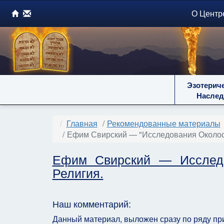
О Центр
Эзотерич
Наслед
Главная
Рекомендованные материалы
Ефим Свирский — "Исследования Околосм
Ефим Свирский — Исследо
Религия.
Наш комментарий:
Данный материал, выложен сразу по ряду пр