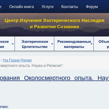
е
Онлайн книга
Услуги
Контакты
Форум
Центр Изучения Эзотерического Наследия
и Развития Сознания
еское
Эзотерическое
Рекомендованные
Объе
ие
Целительство
материалы
На Грани Науки
ертного опыта. Наука и Религия".
вания Околосмертного опыта. Нау
ичин: