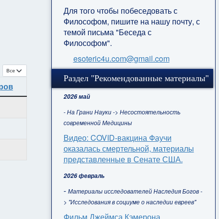
Для того чтобы побеседовать с
Философом, пишите на нашу почту, с
темой письма "Беседа с
Философом".
esoteric4u.com@gmail.com
Кол-во строк:
Раздел "Рекомендованные материалы"
ров
2026 май
- На Грани Науки -> Несостоятельность
современной Медицины
Видео: COVID-вакцина Фаучи
оказалась смертельной, материалы
представленные в Сенате США.
2026 февраль
-
Материалы исследователей Наследия Богов -
> "Исследования в социуме о наследии евреев"
Фильм Джеймса Кэмерона