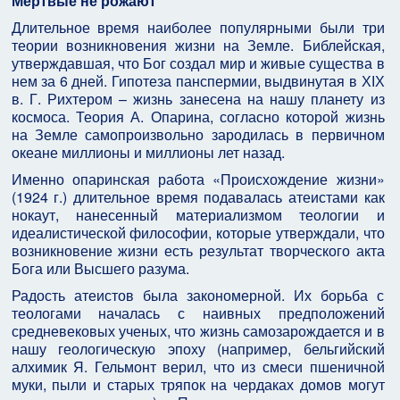
Мертвые не рожают
Длительное время наиболее популярными были три
теории возникновения жизни на Земле. Библейская,
утверждавшая, что Бог создал мир и живые существа в
нем за 6 дней. Гипотеза панспермии, выдвинутая в ХІХ
в. Г. Рихтером – жизнь занесена на нашу планету из
космоса. Теория А. Опарина, согласно которой жизнь
на Земле самопроизвольно зародилась в первичном
океане миллионы и миллионы лет назад.
Именно опаринская работа «Происхождение жизни»
(1924 г.) длительное время подавалась атеистами как
нокаут, нанесенный материализмом теологии и
идеалистической философии, которые утверждали, что
возникновение жизни есть результат творческого акта
Бога или Высшего разума.
Радость атеистов была закономерной. Их борьба с
теологами началась с наивных предположений
средневековых ученых, что жизнь самозарождается и в
нашу геологическую эпоху (например, бельгийский
алхимик Я. Гельмонт верил, что из смеси пшеничной
муки, пыли и старых тряпок на чердаках домов могут