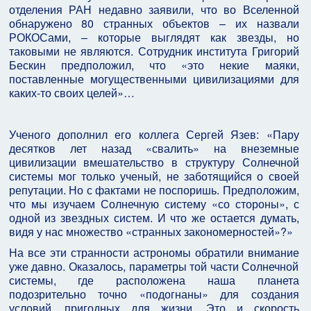
отделения РАН недавно заявили, что во Вселенной
обнаружено 80 странных объектов – их назвали
РОКОСами, – которые выглядят как звезды, но
таковыми не являются. Сотрудник института Григорий
Бескин предположил, что «это некие маяки,
поставленные могущественными цивилизациями для
каких-то своих целей»…
Ученого дополнил его коллега Сергей Язев: «Пару
десятков лет назад «свалить» на внеземные
цивилизации вмешательство в структуру Солнечной
системы мог только ученый, не заботящийся о своей
репутации. Но с фактами не поспоришь. Предположим,
что мы изучаем Солнечную систему «со стороны», с
одной из звездных систем. И что же остается думать,
видя у нас множество «странных закономерностей»?»
На все эти странности астрономы обратили внимание
уже давно. Оказалось, параметры той части Солнечной
системы, где расположена наша планета
подозрительно точно «подогнаны» для создания
условий, пригодных для жизни. Это и скорость