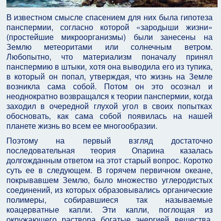
В известном смысле спасением для них была гипотеза
панспермии, согласно которой «зародыши жизни»
(простейшие микроорганизмы) были занесены на
Землю метеоритами или солнечным ветром.
Любопытно, что материализм поначалу принял
панспермию в штыки, хотя она выводила его из тупика,
в который он попал, утверждая, что жизнь на Земле
возникла сама собой. Потом он это осознал и
неоднократно возвращался к теории панспермии, когда
заходил в очередной глухой угол в своих попытках
обосновать, как сама собой появилась на нашей
планете жизнь во всем ее многообразии.
Поэтому на первый взгляд достаточно
последовательная теория Опарина казалась
долгожданным ответом на этот старый вопрос. Коротко
суть ее в следующем. В горячем первичном океане,
покрывавшем Землю, было множество углеродистых
соединений, из которых образовывались органические
полимеры, собиравшиеся так называемые
коацерватные капли. Эти капли, поглощая из
окружающего раствора богатые энергией вещества,