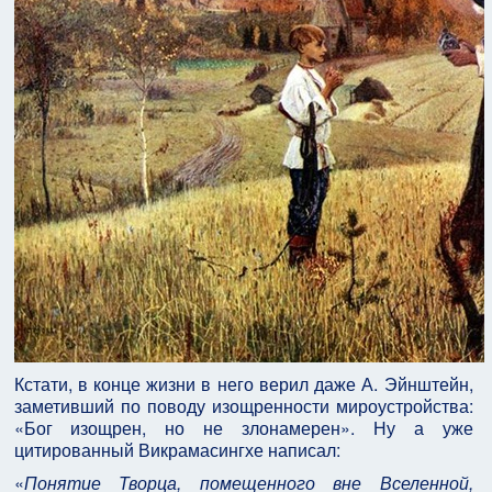
Кстати, в конце жизни в него верил даже А. Эйнштейн,
заметивший по поводу изощренности мироустройства:
«Бог изощрен, но не злонамерен». Ну а уже
цитированный Викрамасингхе написал:
«
Понятие Творца, помещенного вне Вселенной,