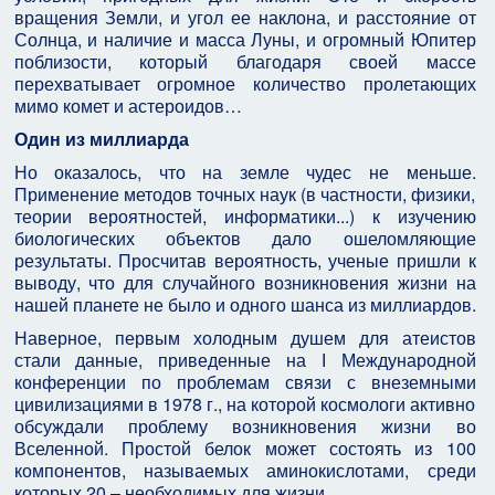
вращения Земли, и угол ее наклона, и расстояние от
Солнца, и наличие и масса Луны, и огромный Юпитер
поблизости, который благодаря своей массе
перехватывает огромное количество пролетающих
мимо комет и астероидов…
Один из миллиарда
Но оказалось, что на земле чудес не меньше.
Применение методов точных наук (в частности, физики,
теории вероятностей, информатики...) к изучению
биологических объектов дало ошеломляющие
результаты. Просчитав вероятность, ученые пришли к
выводу, что для случайного возникновения жизни на
нашей планете не было и одного шанса из миллиардов.
Наверное, первым холодным душем для атеистов
стали данные, приведенные на І Международной
конференции по проблемам связи с внеземными
цивилизациями в 1978 г., на которой космологи активно
обсуждали проблему возникновения жизни во
Вселенной. Простой белок может состоять из 100
компонентов, называемых аминокислотами, среди
которых 20 – необходимых для жизни.