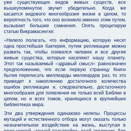
уже существующих видов живых существ, все
вышеупомянутое звучит убедительно. Когда же
касается видового многообразия жизни в целом, то
вероятность того, что оно возникло именно этим путем,
вызывает большие сомнения. Опять процитирую
статью Викрамасингхе:
«Нелепо полагать, что информацию, которую несет
одна простейшая бактерия, путем репликации можно
развить так, чтобы появился человек и все другие
живые существа, которые населяют нашу планету.
Этот так называемый «здравый смысл» равнозначен
предположению, что если первую страницу Книги
бытия переписать миллиарды миллиардов раз, то это
приведет к накоплению достаточного количества
ошибок репликации и, следовательно, достаточного
многообразия для появления не только всей Библии в
целом, но и всех томов, хранящихся в крупнейших
библиотеках мира.
Эти два утверждения одинаково нелепы. Процессы
мутаций и естественного отбора могут оказать только
незначительное воздействие на жизнь, выступая в
роли некоей «точной подстройки» всей эволюции. Для