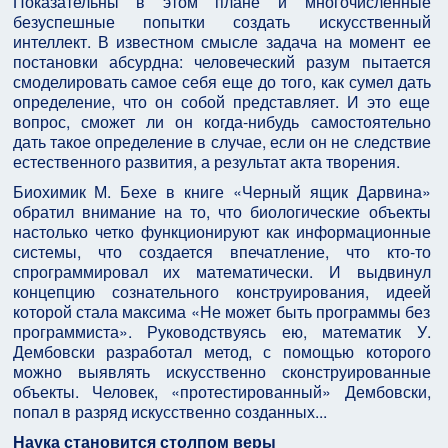
Показательны в этом плане и многочисленные
безуспешные попытки создать искусственный
интеллект. В известном смысле задача на момент ее
постановки абсурдна: человеческий разум пытается
смоделировать самое себя еще до того, как сумел дать
определение, что он собой представляет. И это еще
вопрос, сможет ли он когда-нибудь самостоятельно
дать такое определение в случае, если он не следствие
естественного развития, а результат акта творения.
Биохимик М. Бехе в книге «Черный ящик Дарвина»
обратил внимание на то, что биологические объекты
настолько четко функционируют как информационные
системы, что создается впечатление, что кто-то
спрограммировал их математически. И выдвинул
концепцию сознательного конструирования, идеей
которой стала максима «Не может быть программы без
программиста». Руководствуясь ею, математик У.
Дембовски разработал метод, с помощью которого
можно выявлять искусственно сконструированные
объекты. Человек, «протестированный» Дембовски,
попал в разряд искусственно созданных...
Наука становится столпом веры