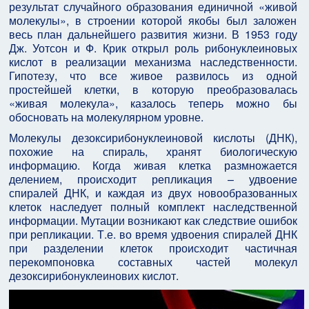
результат случайного образования единичной «живой
молекулы», в строении которой якобы был заложен
весь план дальнейшего развития жизни. В 1953 году
Дж. Уотсон и Ф. Крик открыл роль рибонуклеиновых
кислот в реализации механизма наследственности.
Гипотезу, что все живое развилось из одной
простейшей клетки, в которую преобразовалась
«живая молекула», казалось теперь можно бы
обосновать на молекулярном уровне.
Молекулы дезоксирибонуклеиновой кислоты (ДНК),
похожие на спираль, хранят биологическую
информацию. Когда живая клетка размножается
делением, происходит репликация – удвоение
спиралей ДНК, и каждая из двух новообразованных
клеток наследует полный комплект наследственной
информации. Мутации возникают как следствие ошибок
при репликации. Т.е. во время удвоения спиралей ДНК
при разделении клеток происходит частичная
перекомпоновка составных частей молекул
дезоксирибонуклеинових кислот.