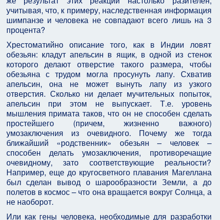
же результат этих реакций настолько разителен,
учитывая, что, к примеру, наследственная информация
шимпанзе и человека не совпадают всего лишь на 3
процента?
Хрестоматийно описание того, как в Индии ловят
обезьян: кладут апельсин в ящик, в одной из стенок
которого делают отверстие такого размера, чтобы
обезьяна с трудом могла просунуть лапу. Схватив
апельсин, она не может вынуть лапу из узкого
отверстия. Сколько ни делает мучительных попыток,
апельсин при этом не выпускает. Т.е. уровень
мышления примата таков, что он не способен сделать
простейшего (причем, жизненно важного)
умозаключения из очевидного. Почему же тогда
ближайший «родственник» обезьян – человек –
способен делать умозаключения, противоречащие
очевидному, зато соответствующие реальности?
Например, еще до кругосветного плавания Магеллана
был сделан вывод о шарообразности Земли, а до
полетов в космос – что она вращается вокруг Солнца, а
не наоборот.
Или как гены человека, необходимые для разработки