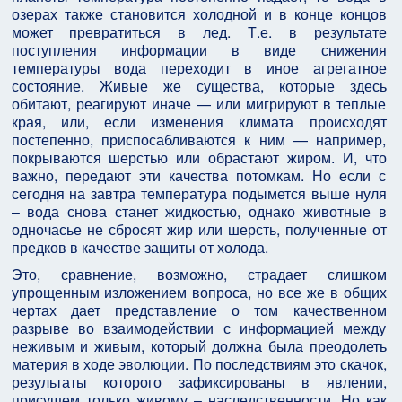
озерах также становится холодной и в конце концов
может превратиться в лед. Т.е. в результате
поступления информации в виде снижения
температуры вода переходит в иное агрегатное
состояние. Живые же существа, которые здесь
обитают, реагируют иначе — или мигрируют в теплые
края, или, если изменения климата происходят
постепенно, приспосабливаются к ним — например,
покрываются шерстью или обрастают жиром. И, что
важно, передают эти качества потомкам. Но если с
сегодня на завтра температура подымется выше нуля
– вода снова станет жидкостью, однако животные в
одночасье не сбросят жир или шерсть, полученные от
предков в качестве защиты от холода.
Это, сравнение, возможно, страдает слишком
упрощенным изложением вопроса, но все же в общих
чертах дает представление о том качественном
разрыве во взаимодействии с информацией между
неживым и живым, который должна была преодолеть
материя в ходе эволюции. По последствиям это скачок,
результаты которого зафиксированы в явлении,
присущем только живому – наследственности. Но как