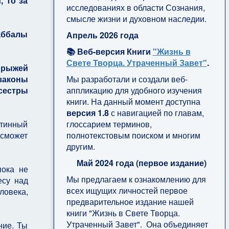
 то за
исследованиях в области Сознания,
смысле жизни и духовном наследии.
аббалы
Апрель 2026 года
📚 Веб-версия Книги
"Жизнь в
Свете Творца. Утраченный Завет"
.
 рыжей
Мы разработали и создали веб-
законы
аппликацию для удобного изучения
сестры
книги. На данный момент доступна
версия 1.8
с навигацией по главам,
глоссарием терминов,
стинный
полнотекстовым поиском и многим
 сможет
другим.
Май 2024 года (первое издание)
пока не
Мы предлагаем к ознакомлению для
есу над
всех ищущих личностей первое
ловека,
предварительное издание нашей
книги "Жизнь в Свете Творца.
Утраченный Завет". Она объединяет
ние. Ты