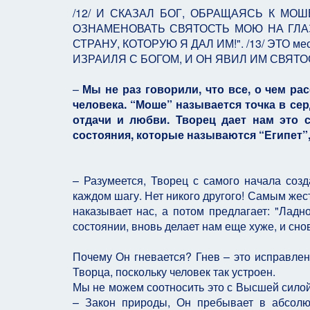
/12/ И СКАЗАЛ БОГ, ОБРАЩАЯСЬ К МОШ
ОЗНАМЕНОВАТЬ СВЯТОСТЬ МОЮ НА ГЛА
СТРАНУ, КОТОРУЮ Я ДАЛ ИМ!". /13/ ЭТО 
ИЗРАИЛЯ С БОГОМ, И ОН ЯВИЛ ИМ СВЯТО
–
Мы не раз говорили, что все, о чем ра
человека. “Моше” называется точка в се
отдачи и любви. Творец дает нам это с
состояния, которые называются “Египет”,
– Разумеется, Творец с самого начала соз
каждом шагу. Нет никого другого! Самым жест
наказывает нас, а потом предлагает: "Ладно
состоянии, вновь делает нам еще хуже, и сно
Почему Он гневается? Гнев – это исправлен
Творца, поскольку человек так устроен.
Мы не можем соотносить это с Высшей силой,
– Закон природы, Он пребывает в абсолю