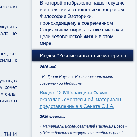
В которой отображено наше текущие
которая
восприятие и отношение к вопросам
Философии Эзотерики,
происходящему в современном
дкупить
Социальном мире, а также смыслу и
чала не
цели человеческой жизни в этом
мире.
ет, как
Раздел "Рекомендованные материалы"
силы, к
2026 май
- На Грани Науки -> Несостоятельность
чать, в
современной Медицины
м хочет
Видео: COVID-вакцина Фаучи
ем силы
оказалась смертельной, материалы
тичного
представленные в Сенате США.
2026 февраль
-
Материалы исследователей Наследия Богов -
> "Исследования в социуме о наследии евреев"
, ТЫ И