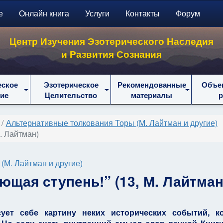
е
Онлайн книга
Услуги
Контакты
Форум
Центр Изучения Эзотерического Наследия
и Развития Сознания
еское
Эзотерическое
Рекомендованные
Объе
ие
Целительство
материалы
Альтернативные толкования Торы (М. Лайтман и другие)
М. Лайтман)
(М. Лайтман и другие)
ющая ступень!” (13, М. Лайтман
сует себе картину неких исторических событий, к