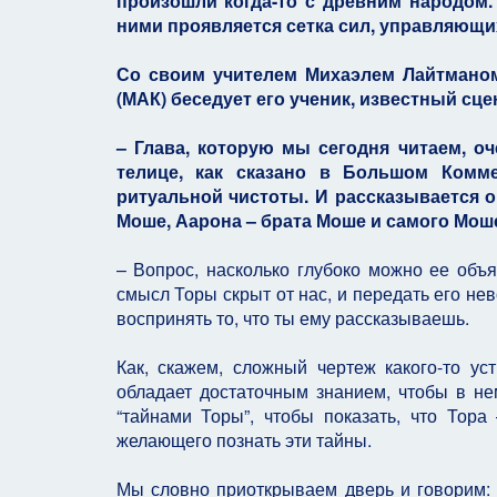
произошли когда-то с древним народом.
ними проявляется сетка сил, управляющих
Со своим учителем Михаэлем Лайтманом
(МАК) беседует его ученик, известный сц
– Глава, которую мы сегодня читаем, о
телице, как сказано в Большом Комме
ритуальной чистоты. И рассказывается 
Моше, Аарона – брата Моше и самого Моше
– Вопрос, насколько глубоко можно ее объя
смысл Торы скрыт от нас, и передать его нев
воспринять то, что ты ему рассказываешь.
Как, скажем, сложный чертеж какого-то уст
обладает достаточным знанием, чтобы в н
“тайнами Торы”, чтобы показать, что Тора
желающего познать эти тайны.
Мы словно приоткрываем дверь и говорим: 