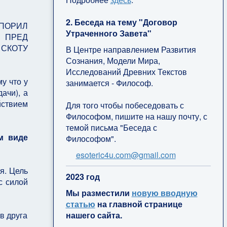
2. Беседа на тему "Договор
СПОРИЛ
Утраченного Завета"
И ПРЕД
 СКОТУ
В Центре направлением Развития
Сознания, Модели Мира,
Исследований Древних Текстов
у что у
занимается - Философ.
ачи), а
йствием
Для того чтобы побеседовать с
Философом, пишите на нашу почту, с
темой письма "Беседа с
м виде
Философом".
esoteric4u.com@gmail.com
я. Цель
2
023 год
с силой
Мы разместили
новую вводную
статью
на главной странице
нашего сайта.
в друга