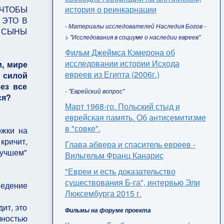
история о реинкарнации
 ЧТОБЫ
 ЭТО В
- Материалы исследователей Наследия Богов -
И СЫНЫ
> "Исследования в социуме о наследии евреев"
Фильм Джеймса Кэмерона об
исследовании истории Исхода
м, мире
евреев из Египта (2006г.)
й силой
ез все
- "Еврейский вопрос"
ся?
Март 1968-го. Польский стыд и
еврейская память. Об антисемитизме
в "совке".
ожки на
кричит,
Глава абвера и спаситель евреев -
лучшем"
Вильгельм Франц Канарис
"Евреи и есть доказательство
существования Б-га", интервью Эли
ведение
Люксембурга 2015 г.
ит, это
Фильмы на форуме проекта
лностью