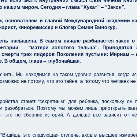
 Но если знать внутренний смысл слов вечной Книги,
 нашим миром. Сегодня – глава “Хукат” – “Закон”.
, основателем и главой Международной академии к
енарист, кинорежиссер и блогер Семен Винокур.
чень насыщена. В самом начале разбирается закон о
нтарии – “матери золотого тельца”. Приводятся 
о смерти трех лидеров Поколения пустыни: Мириам – 
. В общем, глава – глубочайшая.
снить. Мы находимся на таком уровне развития, когда и
озможно не потому, что это тайна, а потому что человек не
ройства станет “секретным” для ребенка, поскольку он 
ем разобраться. Поэтому мы можем лишь приоткрыть зав
 – это не сборник историй. А дальше все зависит от че
"Видишь, это следующая ступень, вход в высшее измере