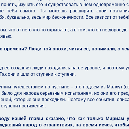
 понять, изучить его и существовать в нем одновременно 
оме тебя самого. Ты можешь расширить свои познания
я, буквально, весь мир бесконечности. Все зависит от тебя!
ом, что от него что-то скрывают, а в том, что он не дорос до
 явью.
о времени? Люди той эпохи, читая ее, понимали, о че
д ее создания люди находились на ее уровне, и поэтому у
ак они и шли от ступени к ступени.
етним путешествием по пустыне – это подъем из Малхут (с
ое было для народа серьезным испытанием, но они его прео
пеней, которые они проходили. Поэтому все события, опис
 ступени постижения.
оду нашей главы сказано, что как только Мириам у
ождавший народ в странствиях, на время исчез, что