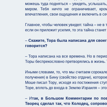
можешь туда подняться – увидеть, услышать,
миром. Тебя ничто не ограничивает, кр
впечатления, свои ощущения и включить в себ
Главное, чтобы человек увидел: тайна – не в т
если он приложит усилия, то эта тайна станет
–
Скажите, Тора была написана для своег
говорится?
– Тора написана на все времена. Но в перио
Торы беспрекословно претворялись в жизнь. Т
Иными словами, то, что мы считаем сорокал
получения) в Бину (свойство отдачи), котор
Моше писал Тору, исходя из постижения сту
Торе, вплоть до входа в Землю Израиля – это
– И
так, в Большом Комментарии по пов
Творец сделал так, что Колодец, сопров