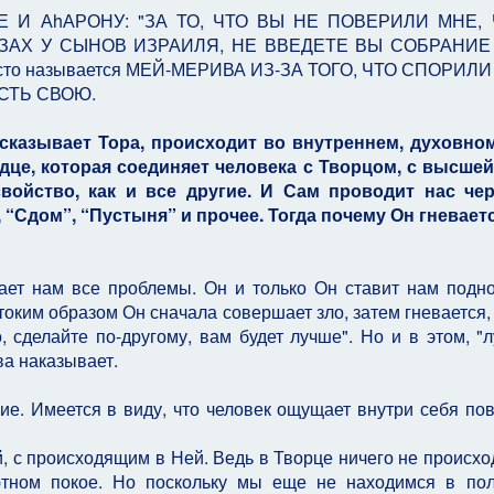
Е И АhАРОНУ: "ЗА ТО, ЧТО ВЫ НЕ ПОВЕРИЛИ МНЕ,
ЗАХ У СЫНОВ ИЗРАИЛЯ, НЕ ВВЕДЕТЕ ВЫ СОБРАНИЕ
место называется МЕЙ-МЕРИВА ИЗ-ЗА ТОГО, ЧТО СПОРИЛ
СТЬ СВОЮ.
ссказывает Тора, происходит во внутреннем, духовно
рдце, которая соединяет человека с Творцом, с высше
войство, как и все другие. И Сам проводит нас чер
 “Сдом”, “Пустыня” и прочее. Тогда почему Он гневает
дает нам все проблемы. Он и только Он ставит нам подн
оким образом Он сначала совершает зло, затем гневается, 
, сделайте по-другому, вам будет лучше". Но и в этом, "
ва наказывает.
ие. Имеется в виду, что человек ощущает внутри себя по
 с происходящим в Ней. Ведь в Творце ничего не происход
тном покое. Но поскольку мы еще не находимся в по