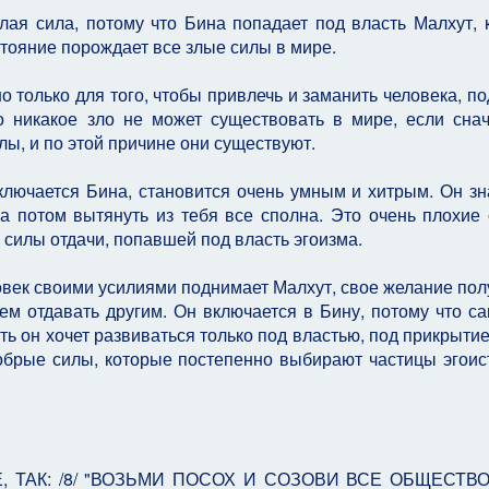
лая сила, потому что Бина попадает под власть Малхут, 
стояние порождает все злые силы в мире.
 только для того, чтобы привлечь и заманить человека, по
то никакое зло не может существовать в мире, если сна
лы, и по этой причине они существуют.
ключается Бина, становится очень умным и хитрым. Он зна
 а потом вытянуть из тебя все сполна. Это очень плохие 
силы отдачи, попавшей под власть эгоизма.
овек своими усилиями поднимает Малхут, свое желание полу
ием отдавать другим. Он включается в Бину, потому что са
ть он хочет развиваться только под властью, под прикрыти
обрые силы, которые постепенно выбирают частицы эгоис
, ТАК: /8/ "ВОЗЬМИ ПОСОХ И СОЗОВИ ВСЕ ОБЩЕСТВО