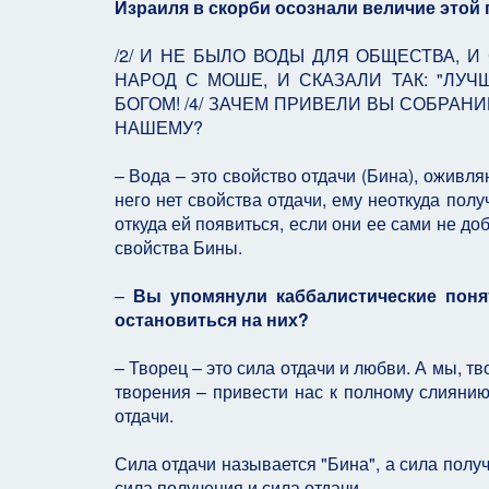
Израиля в скорби осознали величие этой 
/2/ И НЕ БЫЛО ВОДЫ ДЛЯ ОБЩЕСТВА, И
НАРОД С МОШЕ, И СКАЗАЛИ ТАК: "ЛУ
БОГОМ! /4/ ЗАЧЕМ ПРИВЕЛИ ВЫ СОБРАН
НАШЕМУ?
– Вода – это свойство отдачи (Бина), оживля
него нет свойства отдачи, ему неоткуда полу
откуда ей появиться, если они ее сами не д
свойства Бины.
–
Вы упомянули каббалистические пон
остановиться на них?
– Творец – это сила отдачи и любви. А мы, т
творения – привести нас к полному слиянию
отдачи.
Сила отдачи называется "Бина", а сила получ
сила получения и сила отдачи.