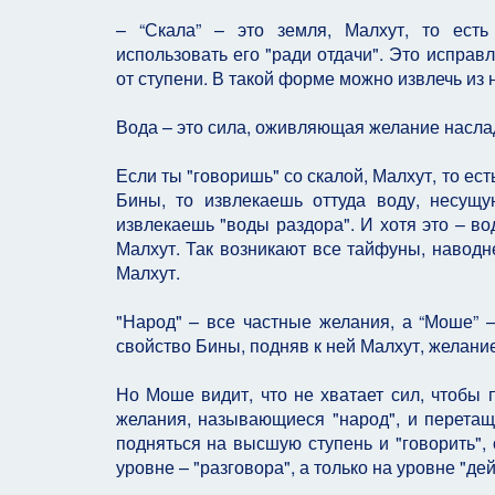
– “Скала” – это земля, Малхут, то есть
использовать его "ради отдачи". Это исправ
от ступени. В такой форме можно извлечь из 
Вода – это сила, оживляющая желание насла
Если ты "говоришь" со скалой, Малхут, то ес
Бины, то извлекаешь оттуда воду, несущу
извлекаешь "воды раздора". И хотя это – во
Малхут. Так возникают все тайфуны, наводн
Малхут.
"Народ" – все частные желания, а “Моше” –
свойство Бины, подняв к ней Малхут, желани
Но Моше видит, что не хватает сил, чтобы 
желания, называющиеся "народ", и перетащи
подняться на высшую ступень и "говорить", 
уровне – "разговора", а только на уровне "дей