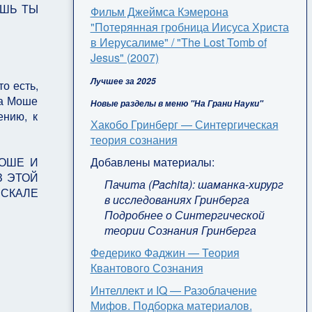
ЕШЬ ТЫ
Фильм Джеймса Кэмерона
"Потерянная гробница Иисуса Христа
в Иерусалиме" / "The Lost Tomb of
Jesus" (2007)
Лучшее за 2025
о есть,
да Моше
Новые разделы в меню "На Грани Науки"
ению, к
Хакобо Гринберг — Синтергическая
теория сознания
Добавлены материалы:
МОШЕ И
З ЭТОЙ
Пачита (Pachita): шаманка-хирург
 СКАЛЕ
в исследованиях Гринберга
Подробнее о Синтергической
теории Сознания Гринберга
Федерико Фаджин — Теория
Квантового Сознания
Интеллект и IQ — Разоблачение
Мифов. Подборка материалов.