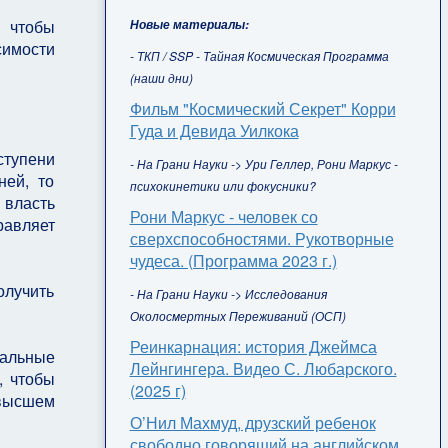
, чтобы
Новые материалы:
симости
- ТКП / SSP - Тайная Космическая Программа
(наши дни)
Фильм "Космический Секрет" Корри
Гуда и Девида Уилкока
ступени
- На Грани Науки -> Ури Геллер, Рони Маркус -
ней, то
психокинетики или фокусники?
 власть
Рони Маркус - человек со
равляет
сверхспособностями. Рукотворные
чудеса. (Программа 2023 г.)
олучить
- На Грани Науки -> Исследования
Околосмертных Переживаний (ОСП)
Реинкарнация: история Джеймса
тальные
Лейнгингера. Видео С. Любарского.
, чтобы
(2025 г)
 высшем
О’Нил Махмуд, друзский ребенок
свободно говорящий на английском,