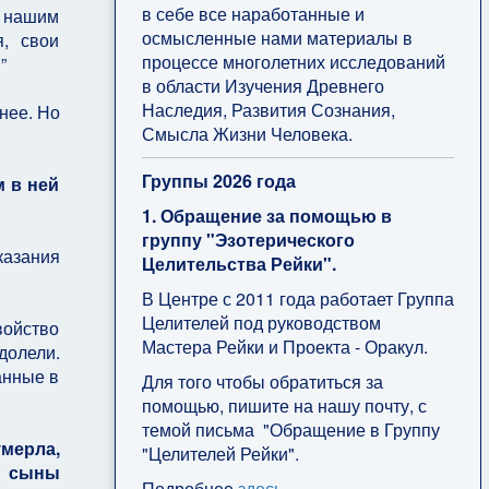
в себе все наработанные и
с нашим
осмысленные нами материалы в
, свои
процессе многолетних исследований
”
в области Изучения Древнего
Наследия, Развития Сознания,
 нее. Но
Смысла Жизни Человека.
Группы 2026 года
м в ней
1. Обращение за помощью в
группу "Эзотерического
казания
Целительства Рейки".
В Центре с 2011 года работает Группа
Целителей под руководством
войство
Мастера Рейки и Проекта - Оракул.
долели.
анные в
Для того чтобы обратиться за
помощью, пишите на нашу почту, с
темой письма "Обращение в Группу
мерла,
"Целителей Рейки".
бы сыны
Подробнее
здесь
.