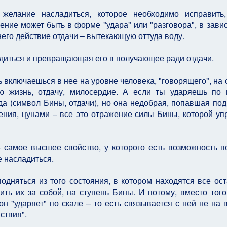
 желание насладиться, которое необходимо исправить
ление может быть в форме "удара" или "разговора", в зави
него действие отдачи – вытекающую оттуда воду.
диться и превращающая его в получающее ради отдачи.
ть включаешься в нее на уровне человека, "говорящего", на 
ю жизнь, отдачу, милосердие. А если ты ударяешь по 
да (символ Бины, отдачи), но она недобрая, попавшая под
ения, цунами – все это отражение силы Бины, которой уп
 самое высшее свойство, у которого есть возможность п
е насладиться.
подняться из того состояния, в котором находятся все ос
ть их за собой, на ступень Бины. И потому, вместо того
он "ударяет" по скале – то есть связывается с ней не на
ствия".