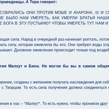
праведницы. А Тора говорит:
 СОБРАЛИСЬ ОНИ ПРОТИВ МОШЕ И АhАРОНА. /3/ И 
ЧШЕ БЫЛО НАМ УМЕРЕТЬ, КАК УМЕРЛИ БРАТЬЯ НАШ
ИЕ БОГА В ЭТУ ПУСТЫНЮ? ЧТОБЫ УМЕРЕТЬ ТУТ НАМ И
ющая сила. Народ в очередной раз начинает роптать, потом
чать силу, которая оживляла бы его. Они требуют воды (отд
обывают. Духовное оживление происходит только под возде
ятия Малхут и Бина. Не могли бы вы в самом обще
ворение, созданы с желанием получать наслаждения для себ
 с Творцом. То есть сила получения должна соединиться 
ения в нас – "Малхут". То есть нужно, чтобы проникли друг 