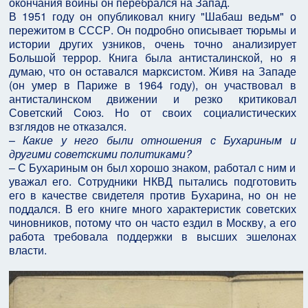
окончания войны он перебрался на Запад.
В 1951 году он опубликовал книгу "Шабаш ведьм" о
пережитом в СССР. Он подробно описывает тюрьмы и
истории других узников, очень точно анализирует
Большой террор. Книга была антисталинской, но я
думаю, что он оставался марксистом. Живя на Западе
(он умер в Париже в 1964 году), он участвовал в
антисталинском движении и резко критиковал
Советский Союз. Но от своих социалистических
взглядов не отказался.
–
Какие у него были отношения с Бухариным и
другими советскими политиками?
– С Бухариным он был хорошо знаком, работал с ним и
уважал его. Сотрудники НКВД пытались подготовить
его в качестве свидетеля против Бухарина, но он не
поддался. В его книге много характеристик советских
чиновников, потому что он часто ездил в Москву, а его
работа требовала поддержки в высших эшелонах
власти.