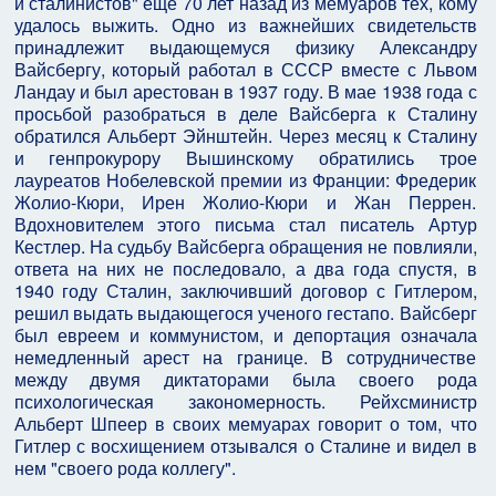
и сталинистов" еще 70 лет назад из мемуаров тех, кому
удалось выжить. Одно из важнейших свидетельств
принадлежит выдающемуся физику Александру
Вайсбергу, который работал в СССР вместе с Львом
Ландау и был арестован в 1937 году. В мае 1938 года с
просьбой разобраться в деле Вайсберга к Сталину
обратился Альберт Эйнштейн. Через месяц к Сталину
и генпрокурору Вышинскому обратились трое
лауреатов Нобелевской премии из Франции: Фредерик
Жолио-Кюри, Ирен Жолио-Кюри и Жан Перрен.
Вдохновителем этого письма стал писатель Артур
Кестлер. На судьбу Вайсберга обращения не повлияли,
ответа на них не последовало, а два года спустя, в
1940 году Сталин, заключивший договор с Гитлером,
решил выдать выдающегося ученого гестапо. Вайсберг
был евреем и коммунистом, и депортация означала
немедленный арест на границе. В сотрудничестве
между двумя диктаторами была своего рода
психологическая закономерность. Рейхсминистр
Альберт Шпеер в своих мемуарах говорит о том, что
Гитлер с восхищением отзывался о Сталине и видел в
нем "своего рода коллегу".