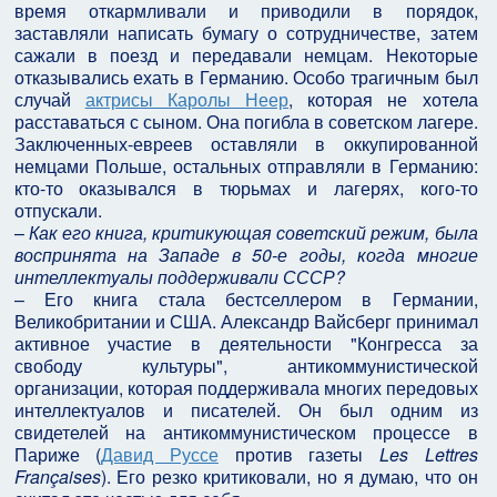
время откармливали и приводили в порядок,
заставляли написать бумагу о сотрудничестве, затем
сажали в поезд и передавали немцам. Некоторые
отказывались ехать в Германию. Особо трагичным был
случай
актрисы Каролы Неер
, которая не хотела
расставаться с сыном. Она погибла в советском лагере.
Заключенных-евреев оставляли в оккупированной
немцами Польше, остальных отправляли в Германию:
кто-то оказывался в тюрьмах и лагерях, кого-то
отпускали.
–
Как его книга, критикующая советский режим, была
воспринята на Западе в 50-е годы, когда многие
интеллектуалы поддерживали СССР?
– Его книга стала бестселлером в Германии,
Великобритании и США. Александр Вайсберг принимал
активное участие в деятельности "Конгресса за
свободу культуры", антикоммунистической
организации, которая поддерживала многих передовых
интеллектуалов и писателей. Он был одним из
свидетелей на антикоммунистическом процессе в
Париже (
Давид Руссе
против газеты
Les Lettres
Françaises
). Его резко критиковали, но я думаю, что он