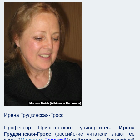
Ирена Грудзинская-Гросс
Профессор Принстонского университета
Ирена
Грудзинская-Гросс
(российские читатели знают ее
книгу "
Милош и
Бродский
") работает над биографией