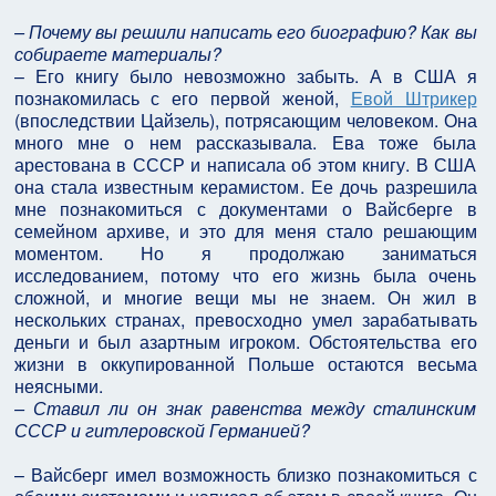
– Почему вы решили написать его биографию? Как вы
собираете материалы?
– Его книгу было невозможно забыть. А в США я
познакомилась с его первой женой,
Евой Штрикер
(впоследствии Цайзель), потрясающим человеком. Она
много мне о нем рассказывала. Ева тоже была
арестована в СССР и написала об этом книгу. В США
она стала известным керамистом. Ее дочь разрешила
мне познакомиться с документами о Вайсберге в
семейном архиве, и это для меня стало решающим
моментом. Но я продолжаю заниматься
исследованием, потому что его жизнь была очень
сложной, и многие вещи мы не знаем. Он жил в
нескольких странах, превосходно умел зарабатывать
деньги и был азартным игроком. Обстоятельства его
жизни в оккупированной Польше остаются весьма
неясными.
– Ставил ли он знак равенства между сталинским
СССР и гитлеровской Германией?
– Вайсберг имел возможность близко познакомиться с