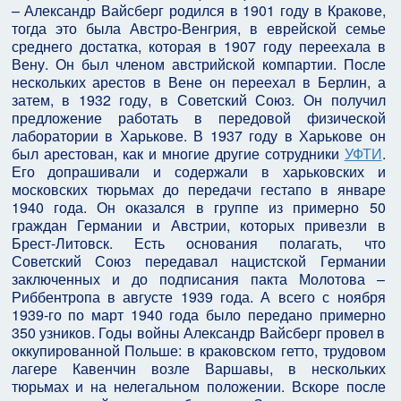
– Александр Вайсберг родился в 1901 году в Кракове,
тогда это была Австро-Венгрия, в еврейской семье
среднего достатка, которая в 1907 году переехала в
Вену. Он был членом австрийской компартии. После
нескольких арестов в Вене он переехал в Берлин, а
затем, в 1932 году, в Советский Союз. Он получил
предложение работать в передовой физической
лаборатории в Харькове. В 1937 году в Харькове он
был арестован, как и многие другие сотрудники
УФТИ
.
Его допрашивали и содержали в харьковских и
московских тюрьмах до передачи гестапо в январе
1940 года. Он оказался в группе из примерно 50
граждан Германии и Австрии, которых привезли в
Брест-Литовск. Есть основания полагать, что
Советский Союз передавал нацистской Германии
заключенных и до подписания пакта Молотова –
Риббентропа в августе 1939 года. А всего с ноября
1939-го по март 1940 года было передано примерно
350 узников. Годы войны Александр Вайсберг провел в
оккупированной Польше: в краковском гетто, трудовом
лагере Кавенчин возле Варшавы, в нескольких
тюрьмах и на нелегальном положении. Вскоре после