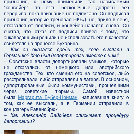
признания, к нему применили так называемый
"конвейер", то есть бесконечные допросы без
перерыва, пока признание не подписано. Он подписал
признания, которые требовал НКВД, но, придя в себя,
отказался от подписи, и конвейер начался снова. Он
считал, что отказ от подписи привел к тому, что
энкавэдэшники решили не использовать его в качестве
свидетеля на процессе Бухарина.
– Как он оказался среди тех, кого выслали в
Германию? Кто был депортирован вместе с ним?
– Советские власти депортировали узников, которые
не отказались от немецкого или австрийского
гражданства. Тех, кто сменил его на советское, либо
расстреливали, либо отправляли в лагеря. В основном,
депортированные были коммунистами, прошедшими
через советские тюрьмы. Самой известной
была
Маргарита Бубер-Нойман
, написавшая книгу о
том, как ее выслали, а в Германии отправили в
концлагерь Равенсбрюк.
–
Как Александр Вайсберг описывает процедуру
депортации?