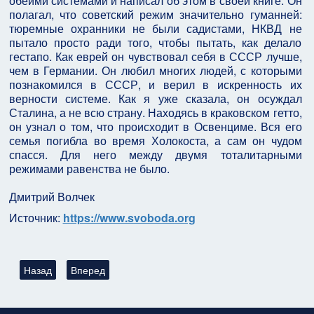
обеими системами и написал об этом в своей книге. Он
полагал, что советский режим значительно гуманней:
тюремные охранники не были садистами, НКВД не
пытало просто ради того, чтобы пытать, как делало
гестапо. Как еврей он чувствовал себя в СССР лучше,
чем в Германии. Он любил многих людей, с которыми
познакомился в СССР, и верил в искренность их
верности системе. Как я уже сказала, он осуждал
Сталина, а не всю страну. Находясь в краковском гетто,
он узнал о том, что происходит в Освенциме. Вся его
семья погибла во время Холокоста, а сам он чудом
спасся. Для него между двумя тоталитарными
режимами равенства не было.
Дмитрий Волчек
Источник:
https://www.svoboda.org
Предыдущий: Свастика в Красной Армии: какие части и почем
Следующий: Помощь Союзников - огромный вклад в 
Назад
Вперед