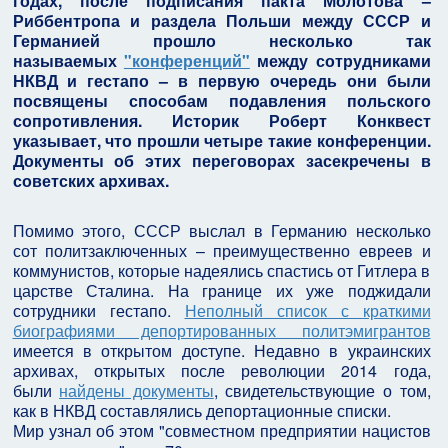
годах, после подписания пакта Молотова –
Риббентропа и раздела Польши между СССР и
Германией прошло несколько так
называемых
"конференций"
между сотрудниками
НКВД и гестапо – в первую очередь они были
посвящены способам подавления польского
сопротивления. Историк Роберт Конквест
указывает, что прошли четыре такие конференции.
Документы об этих переговорах засекречены в
советских архивах.
Помимо этого, СССР выслал в Германию несколько
сот политзаключенных – преимущественно евреев и
коммунистов, которые надеялись спастись от Гитлера в
царстве Сталина. На границе их уже поджидали
сотрудники гестапо.
Неполный список с краткими
биографиями депортированных политэмигрантов
имеется в открытом доступе. Недавно в украинских
архивах, открытых после революции 2014 года,
были
найдены документы
, свидетельствующие о том,
как в НКВД составлялись депортационные списки.
Мир узнал об этом "совместном предприятии нацистов