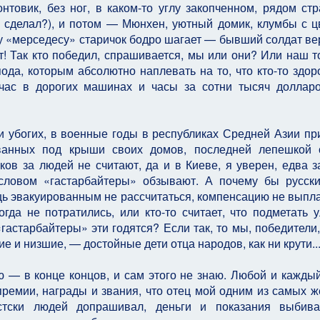
товик, без ног, в каком-то углу закопченном, рядом ст
 сделал?), и потом — Мюнхен, уютный домик, клумбы с ц
му «мерседесу» старичок бодро шагает — бывший солдат ве
ет! Так кто победил, спрашивается, мы или они? Или наш 
да, которым абсолютно наплевать на то, что кто-то здор
йчас в дорогих машинах и часы за сотни тысяч доллар
и убогих, в военные годы в республиках Средней Азии пр
рованных под крыши своих домов, последней лепешкой
ков за людей не считают, да и в Киеве, я уверен, едва з
словом «гастарбайтеры» обзывают. А почему бы русс
ь эвакуированным не рассчитаться, компенсацию не выпл
да не потратились, или кто-то считает, что подметать 
гастарбайтеры» эти годятся? Если так, то мы, победители,
 и низшие, — достойные дети отца народов, как ни крути..
ею — в конце концов, и сам этого не знаю. Любой и кажды
премии, награды и звания, что отец мой одним из самых ж
стски людей допрашивал, деньги и показания выбивал