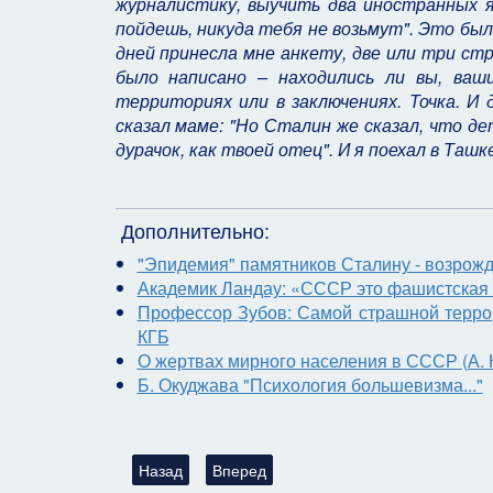
журналистику, выучить два иностранных я
пойдешь, никуда тебя не возьмут". Это был 
дней принесла мне анкету, две или три стр
было написано – находились ли вы, ваш
территориях или в заключениях. Точка. И 
сказал маме: "Но Сталин же сказал, что д
дурачок, как твоей отец". И я поехал в Ташке
Дополнительно:
"Эпидемия" памятников Сталину - возрожд
Академик Ландау: «СССР это фашистская с
Профессор Зубов: Самой страшной террор
КГБ
О жертвах мирного населения в СССР (А. 
Б. Окуджава "Психология большевизма..."
Предыдущий: Кто победил Гитлера (Марк Солон
Следующий: Видео-интервью с В. Суво
Назад
Вперед