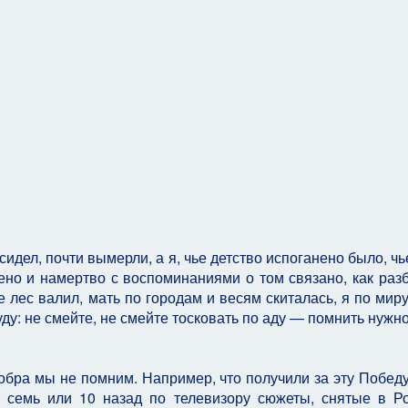
 сидел, почти вымерли, а я, чье детство испоганено было, ч
о и намертво с воспоминаниями о том связано, как раз
 лес валил, мать по городам и весям скиталась, я по мир
уду: не смейте, не смейте тосковать по аду — помнить нужно
обра мы не помним. Например, что получили за эту Победу 
т семь или 10 назад по телевизору сюжеты, снятые в Р