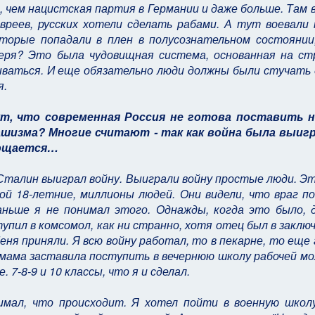
 чем нацистская партия в Германии и даже больше. Там 
вреев, русских хотели сделать рабами. А тут воевали
оторые попадали в плен в полусознательном состоянии
еря? Это была чудовищная система, основанная на ст
вываться. И еще обязательно люди должны были стучать 
я.
кт, что современная Россия не готова поставить н
шизма? Многие считают - так как война была выигр
рощается…
 Сталин выиграл войну. Выиграли войну простые люди. Э
ой 18-летние, миллионы людей. Они видели, что враг п
аньше я не понимал этого. Однажды, когда это было, 
тупил в комсомол, как ни странно, хотя отец был в заключ
еня приняли. Я всю войну работал, то в пекарне, то еще 
 мама заставила поступить в вечернюю школу рабочей м
 7-8-9 и 10 классы, что я и сделал.
имал, что происходит. Я хотел пойти в военную школ