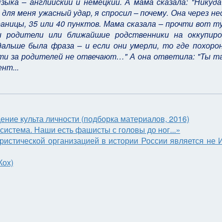
зыка – английский и немецкий. А мама сказала: "Никуд
для меня ужасный удар, я спросил – почему. Она через не
аницы, 35 или 40 пунктов. Мама сказала – прочти вот т
и родители или ближайшие родственники на оккупиро
дальше была фраза – и если они умерли, то где похоро
ети за родителей не отвечают…" А она ответила: "Ты т
нт...
ение культа личности (подборка материалов, 2016)
истема. Наши есть фашисты с головы до ног...»
истической организацией в истории России является не 
Кох)
ин, май 2017)
ровым (2016, "В гостях у Дмитрия Гордона")