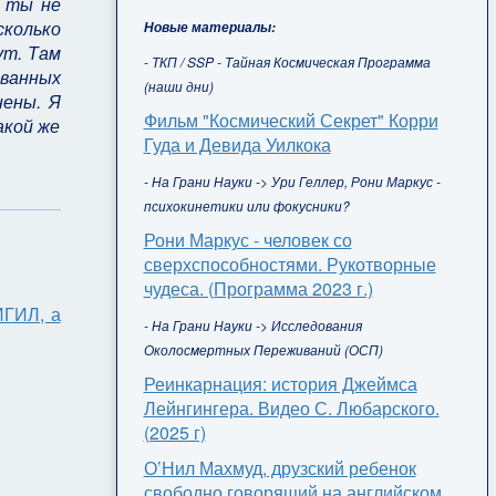
а ты не
сколько
Новые материалы:
ут. Там
- ТКП / SSP - Тайная Космическая Программа
ванных
(наши дни)
нены. Я
Фильм "Космический Секрет" Корри
акой же
Гуда и Девида Уилкока
- На Грани Науки -> Ури Геллер, Рони Маркус -
психокинетики или фокусники?
Рони Маркус - человек со
сверхспособностями. Рукотворные
чудеса. (Программа 2023 г.)
ИГИЛ, а
- На Грани Науки -> Исследования
Околосмертных Переживаний (ОСП)
Реинкарнация: история Джеймса
Лейнгингера. Видео С. Любарского.
(2025 г)
О’Нил Махмуд, друзский ребенок
свободно говорящий на английском,