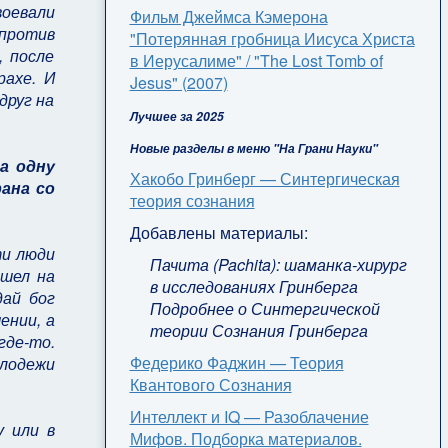
воевали
Фильм Джеймса Кэмерона
 против
"Потерянная гробница Иисуса Христа
, после
в Иерусалиме" / "The Lost Tomb of
рахе. И
Jesus" (2007)
друг на
Лучшее за 2025
Новые разделы в меню "На Грани Науки"
а одну
Хакобо Гринберг — Синтергическая
ана со
теория сознания
Добавлены материалы:
ти люди
Пачита (Pachita): шаманка-хирург
ошел на
в исследованиях Гринберга
дай бог
Подробнее о Синтергической
ении, а
теории Сознания Гринберга
где-то.
Федерико Фаджин — Теория
олодежи
Квантового Сознания
Интеллект и IQ — Разоблачение
у или в
Мифов. Подборка материалов.