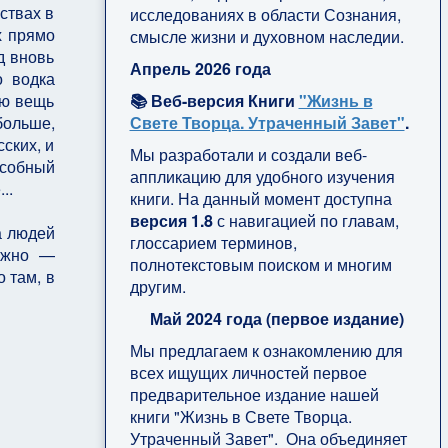
ствах в
исследованиях в области Сознания,
х прямо
смысле жизни и духовном наследии.
д вновь
Апрель 2026 года
о водка
📚 Веб-версия Книги
"Жизнь в
ую вещь
Свете Творца. Утраченный Завет"
.
больше,
сских, и
Мы разработали и создали веб-
собный
аппликацию для удобного изучения
..
книги. На данный момент доступна
версия 1.8
с навигацией по главам,
а людей
глоссарием терминов,
нужно —
полнотекстовым поиском и многим
 там, в
другим.
Май 2024 года (первое издание)
Мы предлагаем к ознакомлению для
всех ищущих личностей первое
предварительное издание нашей
книги "Жизнь в Свете Творца.
Утраченный Завет". Она объединяет