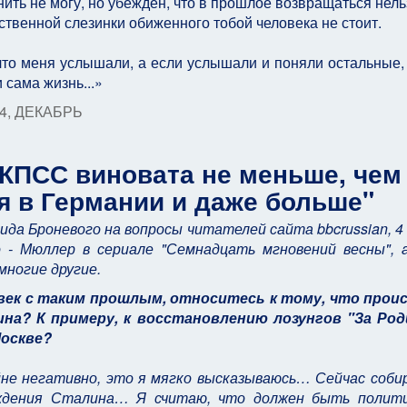
ть не могу, но убежден, что в прошлое воз­вращаться нельз
ственной слезинки обиженного тобой человека не стоит.
, что меня услышали, а если услышали и поняли остальные, 
 сама жизнь...»
14, ДЕКАБРЬ
"КПСС виновата не меньше, чем
я в Германии и даже больше"
а Броневого на вопросы читателей сайта bbcrussian, 4
о - Мюллер в сериале "Семнадцать мгновений весны",
многие другие.
ловек с таким прошлым, относитесь к тому, что про
на? К примеру, к восстановлению лозунгов "За Роди
Москве?
йне негативно, это я мягко высказываюсь… Сейчас соб
ождения Сталина… Я считаю, что должен быть полити