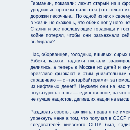
Германии, показали: лежит старый наш фрон
уродливые протезы валяются (кто только их
дорожки песочные... По одной из них к свое
в жизни не скажешь, что обеих ног у него н
Сталин и все последующие товарищи и госпо
войне потерял, чтобы они разъезжали се
выбирали?
Нас, оборванцев, голодных, вшивых, сирых 
Узбеки, казахи, таджики пускали эвакуи
делились, а теперь в Москве их детей и вну
брезгливо фыркают и этим унизительным 
спрашиваю — с «гастарбайтерами» за помощ
из нефтяных денег? Неужели они на нас тог
штукатурить стены — единственное, на что «
не лучше нацистов, деливших нации на высшие
Раздавать советы, как жить, права я не им
упрекнуть меня в том, что получал в СССР 
следователей киевского ОГПУ был, сади