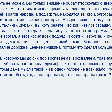
уть не можем. Вы только внимание обратите: сколько о звер
торые вместе с инакомыслящими затапливали, о расстрела
й врагов народа, а поди ж ты, находятся те, кто Волгогра
ги компартии выходят, которую Ельцин лишь потому, чт
Ста-лин!». Дураки, вы хоть знаете, что кричите? Я страшн
а-да, и хотя Гитлера я ненавижу, уважаю на полграмма 
 трогал, а этот косил всех подряд: и осетин, и грузин, и ру
стя десятилетия отыщется такой, как Зюганов, спо
алин дороже и ценнее Пушкина, потому что сделал больше.
а, которую мы до сих пор воспеваем и восхваляем, травил
 убивать заставляла других), не просто напоминать 
тобы даже мысли такой ни в одной голове не возникало, что
о может быть, когда полстраны сидит, а полстраны сажает?