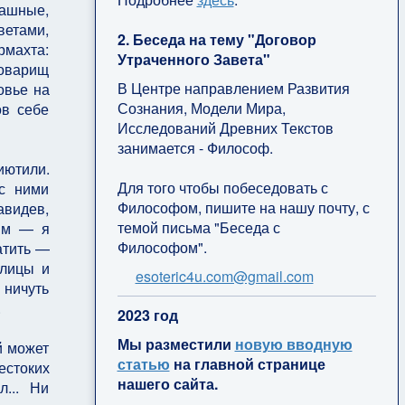
рашные,
ветами,
2. Беседа на тему "Договор
рмахта:
Утраченного Завета"
товарищ
В Центре направлением Развития
овье на
Сознания, Модели Мира,
ов себе
Исследований Древних Текстов
занимается - Философ.
иютили.
Для того чтобы побеседовать с
 с ними
Философом, пишите на нашу почту, с
авидев,
темой письма "Беседа с
ким — я
Философом".
атить —
улицы и
esoteric4u.com@gmail.com
 ничуть
.
2
023 год
Мы разместили
новую вводную
й может
статью
на главной странице
естоких
нашего сайта.
... Ни