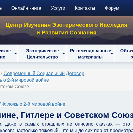
е
Онлайн книга
Услуги
Контакты
Форум
Центр Изучения Эзотерического Наследия
и Развития Сознания
еское
Эзотерическое
Рекомендованные
Объе
ие
Целительство
материалы
Современный Социальный Договор
 о 2-й мировой войне
етском Союзе
Ф: ложь о 2-й мировой войне
лине, Гитлере и Советском Сою
о, даже в самых страшных не описано сказках — это 
асов: настолько тяжелый, что мы до сих пор от просмотра