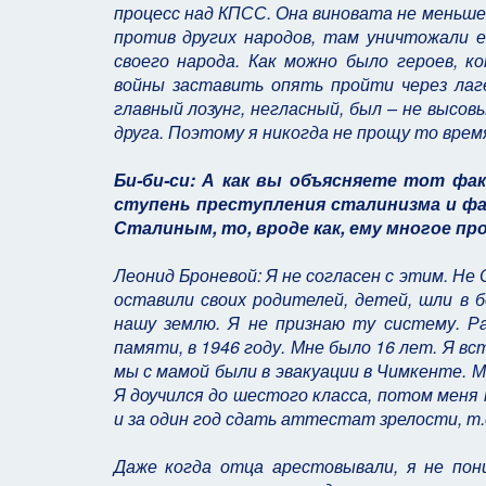
процесс над КПСС. Она виновата не меньше,
против других народов, там уничтожали е
своего народа. Как можно было героев, к
войны заставить опять пройти через лаг
главный лозунг, негласный, был – не высо
друга. Поэтому я никогда не прощу то врем
Би-би-си: А как вы объясняете тот фа
ступень преступления сталинизма и фа
Сталиным, то, вроде как, ему многое п
Леонид Броневой: Я не согласен с этим. Не
оставили своих родителей, детей, шли в б
нашу землю. Я не признаю ту систему. Р
памяти, в 1946 году. Мне было 16 лет. Я вс
мы с мамой были в эвакуации в Чимкенте. М
Я доучился до шестого класса, потом меня
и за один год сдать аттестат зрелости, т.е.
Даже когда отца арестовывали, я не пон