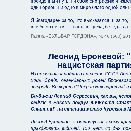
пройденный путь, ни свою биографию я измени
один орден, ни одно в мире благо одной-един
Я благодарен за то, что высказался, и за то
все было не зря — наша встреча, беседа, да и
Газета «БУЛЬВАР ГОРДОНА», № 48 (500) 20
Леонид Броневой: 
нацистская парти
Из ответов народного артиста СССР Леонид
2009. Среди легендарных ролей Броневог
эстрады Велюров в "Покровских воротах" и 
Би-би-си: Леонид Сергеевич, как вы, че
сейчас в России вокруг личности Стали
Сталина!" на станции метро Курская в 
Леонид Броневой: Я отношусь к этому кра
праздновать юбилей, 130 лет, со дня р