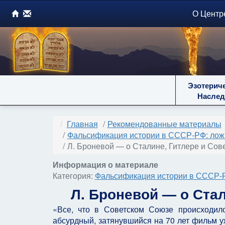
О Центр
Эзотерич
Наслед
Главная
Рекомендованные материалы
Фальсификация истории в СССР-РФ: ложь
Л. Броневой — о Сталине, Гитлере и Сов
Информация о материале
Категория:
Фальсификация истории в СССР-Р
Л. Броневой — о Ста
«Все, что в Советском Союзе происходил
абсурдный, затянувшийся на 70 лет фильм уж