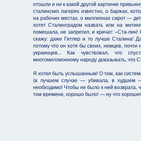
отошли и ни к какой другой картинке привыкн
сталинских лагерях известно, о баржах, ко
на рабочих местах, о миллионах сирот — дете
хотят Сталинградом назвать или на митин
помешала, не запретил, и кричат: «Ста-лин! 
скажу: даже Гитлер и то лучше Сталина! Д
потому что он хотя бы своих, немцев, почти не
украинцев... Как чувствовал, что спу
многомиллионному народу доказывать, что Ст
Я хотел быть услышанным! О том, как систем
(в лучшем случае — убивала, в худшем —
необходимо! Чтобы не было к ней возврата, ч
том времени, хорошо было! — ну что хорошег