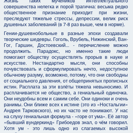
Жизнь таких мучеников интеллектуального
совершенства нелегка и порой трагична: весьма редко
общественное признание приходит при жизни,
преследуют тяжелые стрессы, депрессии, велик риск
душевных заболеваний (в 7-8 раз выше, чем в норме).
Гении-душевнобольные в разные эпохи создавали
творческие шедевры. Гоголь, Врубель, Нижинский, Ван-
Гог, Гаршин, Достоевский... - перечисление можно
продолжить. Парадокс, но именно такие люди
помогают обществу осуществлять прорыв в науке и
искусстве. Нестандартно мысля, они способны
почувствовать и сформулировать нечто, недоступное
обычному разуму, возможно, потому, что они свободны
от социального давления, от общепринятых прописных
истин. Расплата за эти взлёты тяжела невыносимо. И
расплачивается не общество, а гениальный одиночка.
Они неудобны всем и самим себе. Они одиноки и очень
ранимы. Они ближе всех к истине (это из «Ностальгии»
Андрея Тарковского), но их часто не понимают. У нас
на слуху гениальная формула - «горе от ума». Её автор
«бывший вундеркинд» Грибоедов знал, о чём говорил.
Хотя ум - это лишь одно из слагаемых высокой