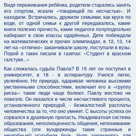
Видя переживания ребёнка, родители старались занять
его спортом, искали «товарищей по несчастью». И
находили. Встречались, дружили семьями; как круги по
воде, от одной семьи к другой передавалось, какие
книги полезно прочесть, какие педагоги полуподпольно
набирают в свои классы одарённых. Дети побеждали
на математических и прочих олимпиадах, в 12, 13, 14
лет на «отлично» заканчивали школу, поступали в вузы.
Порой о таких писали в газетах: «Студент в красном
галстуке...»
Как сложилась судьба Павла? В 15 лет он поступил в
университет, в 18 - в аспирантуру. Учился легко,
увлечённо. Но природа, одаривая человека высокими
умственными способностями, включает его в «группу
риска»: такие люди чаще болеют. Павлу жестоко не
повезло. Он оказался в числе несчастливого процента,
установленного природой, - безжалостной расплаты
человечества за то, что оно умнеет. С высоты успеха он
сорвался в душевную пропасть. Неадекватная система
образования, неполноценность общения, непонимание
общества (эти вундеркинды такие странные и
неудобные!) усугубили боль. Чудо закончилось для