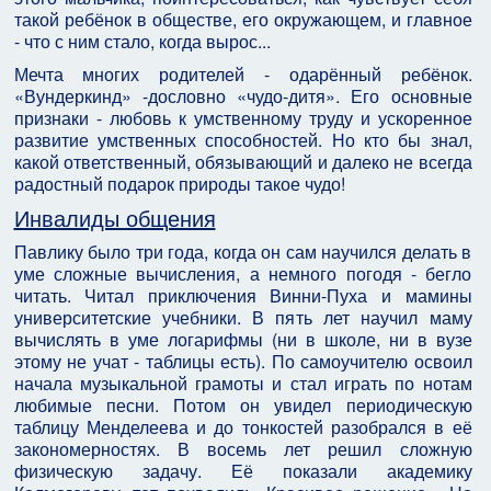
такой ребёнок в обществе, его окружающем, и главное
- что с ним стало, когда вырос...
Мечта многих родителей - одарённый ребёнок.
«Вундеркинд» -дословно «чудо-дитя». Его основные
признаки - любовь к умственному труду и ускоренное
развитие умственных способностей. Но кто бы знал,
какой ответственный, обязывающий и далеко не всегда
радостный подарок природы такое чудо!
Инвалиды общения
Павлику было три года, когда он сам научился делать в
уме сложные вычисления, а немного погодя - бегло
читать. Читал приключения Винни-Пуха и мамины
университетские учебники. В пять лет научил маму
вычислять в уме логарифмы (ни в школе, ни в вузе
этому не учат - таблицы есть). По самоучителю освоил
начала музыкальной грамоты и стал играть по нотам
любимые песни. Потом он увидел периодическую
таблицу Менделеева и до тонкостей разобрался в её
закономерностях. В восемь лет решил сложную
физическую задачу. Её показали академику