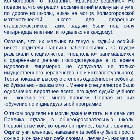
Колмогорову, тот похвалил: «Красивое решение». Но
поверить, что её решил восьмилетний мальчуган в уме,
по дороге из школы, никак не мог (в Колмогоровской
математической школе для одарённых
старшеклассников такие задачи были под силу
четырнадцатилетним, и то далеко не каждому).
Осознав, что их мальчик вытянул у судьбы особый
билет, родители Павлика забеспокоились. С трудом
разыскали специалистов, «подпольно» занимавшихся
с одарёнными детьми (господствующая в то время
идеология лицемерно не допускала не только
имущественного неравенства, но и интеллектуального).
Тесты показали высокую степень одарённости ребенка,
их буквально «зашкалило». Мнение специалистов было
однозначно: вероятнее всего, его ждёт судьба учёного
и - конечно же -много проблем. Первая из них
-обучение по индивидуальной программе.
О таком родители не могли даже мечтать, и в семь лет
Павлика отдали в общеобразовательную школу.
Первой отметкой, которую он принёс, была... единица.
Окрики учительницы, наказания (а ребёнку было просто
скучно, и он занимал себя своими «делами»), насмешки