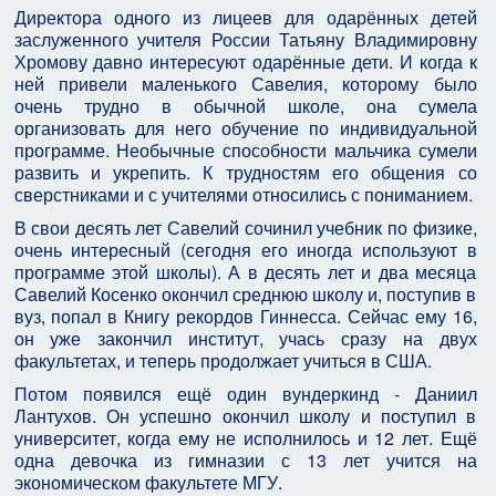
Директора одного из лицеев для одарённых детей
заслуженного учителя России Татьяну Владимировну
Хромову давно интересуют одарённые дети. И когда к
ней привели маленького Савелия, которому было
очень трудно в обычной школе, она сумела
организовать для него обучение по индивидуальной
программе. Необычные способности мальчика сумели
развить и укрепить. К трудностям его общения со
сверстниками и с учителями относились с пониманием.
В свои десять лет Савелий сочинил учебник по физике,
очень интересный (сегодня его иногда используют в
программе этой школы). А в десять лет и два месяца
Савелий Косенко окончил среднюю школу и, поступив в
вуз, попал в Книгу рекордов Гиннесса. Сейчас ему 16,
он уже закончил институт, учась сразу на двух
факультетах, и теперь продолжает учиться в США.
Потом появился ещё один вундеркинд - Даниил
Лантухов. Он успешно окончил школу и поступил в
университет, когда ему не исполнилось и 12 лет. Ещё
одна девочка из гимназии с 13 лет учится на
экономическом факультете МГУ.