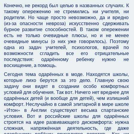
Конечно, не рекорд был целью в названных случаях. К
такому опережению не стремились ни учителя, ни
родители. Но чаще просто невозможно, да и вредно
(из-за опасности невроза) искусственно сдерживать
бурное развитие способностей. В таком опережении
есть не только очевидные плюсы, но и не менее
очевидные минусы (о них уже говорилось). Поэтому
одна из задач учителей, психологов, врачей по
возможности сгладить все его отрицательные
последствия: одарённому ребенку нужно не
восхищение, а помощь.
Сегодня тема одарённых в моде. Находятся школы,
которые лихо берутся за это дело. Главную свою
задачу они видят в создании особо комфортных
условий для обучения. Так вот. Ничего нет вреднее для
одарённых детей (и вообще для детей), чем излишний
комфорт. Неслучайно в самой элитарной в мире школе
«Итон» в Англии существуют весьма спартанские
условия. Вот и российские школы для одарённых
строятся на идее развивающего дискомфорта: нужна
сложная, напряжённая деятельность, где даже
одарённому ребёнку приходится попотеть. Как ни