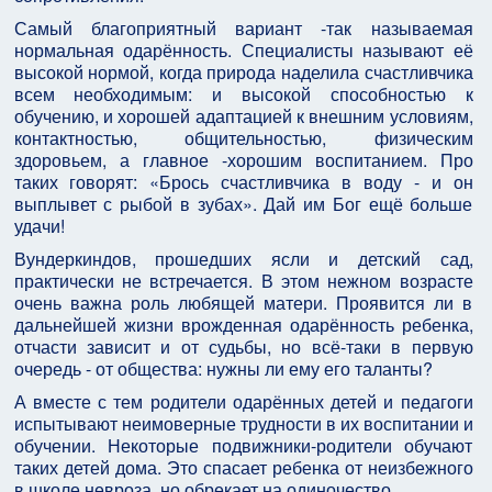
Самый благоприятный вариант -так называемая
нормальная одарённость. Специалисты называют её
высокой нормой, когда природа наделила счастливчика
всем необходимым: и высокой способностью к
обучению, и хорошей адаптацией к внешним условиям,
контактностью, общительностью, физическим
здоровьем, а главное -хорошим воспитанием. Про
таких говорят: «Брось счастливчика в воду - и он
выплывет с рыбой в зубах». Дай им Бог ещё больше
удачи!
Вундеркиндов, прошедших ясли и детский сад,
практически не встречается. В этом нежном возрасте
очень важна роль любящей матери. Проявится ли в
дальнейшей жизни врожденная одарённость ребенка,
отчасти зависит и от судьбы, но всё-таки в первую
очередь - от общества: нужны ли ему его таланты?
А вместе с тем родители одарённых детей и педагоги
испытывают неимоверные трудности в их воспитании и
обучении. Некоторые подвижники-родители обучают
таких детей дома. Это спасает ребенка от неизбежного
в школе невроза, но обрекает на одиночество.