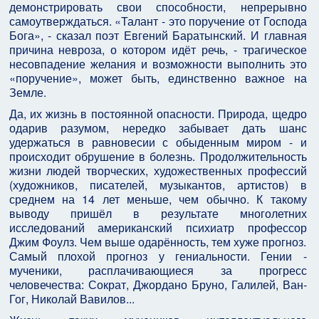
демонстрировать свои способности, непрерывно
самоутверждаться. «Талант - это поручение от Господа
Бога», - сказал поэт Евгений Баратынский. И главная
причина невроза, о котором идёт речь, - трагическое
несовпадение желания и возможности выполнить это
«поручение», может быть, единственно важное на
Земле.
Да, их жизнь в постоянной опасности. Природа, щедро
одарив разумом, нередко забывает дать шанс
удержаться в равновесии с обыденным миром - и
происходит обрушение в болезнь. Продолжительность
жизни людей творческих, художественных профессий
(художников, писателей, музыкантов, артистов) в
среднем на 14 лет меньше, чем обычно. К такому
выводу пришёл в результате многолетних
исследований американский психиатр профессор
Джим Фоулз. Чем выше одарённость, тем хуже прогноз.
Самый плохой прогноз у гениальности. Гении -
мученики, расплачивающиеся за прогресс
человечества: Сократ, Джордано Бруно, Галилей, Ван-
Гог, Николай Вавилов...