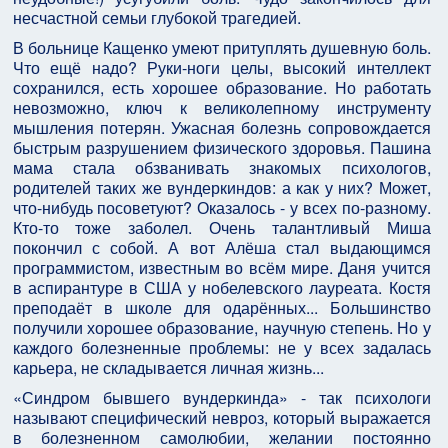
несчастной семьи глубокой трагедией.
В больнице Кащенко умеют притуплять душевную боль.
Что ещё надо? Руки-ноги целы, высокий интеллект
сохранился, есть хорошее образование. Но работать
невозможно, ключ к великолепному инструменту
мышления потерян. Ужасная болезнь сопровождается
быстрым разрушением физического здоровья. Пашина
мама стала обзванивать знакомых психологов,
родителей таких же вундеркиндов: а как у них? Может,
что-нибудь посоветуют? Оказалось - у всех по-разному.
Кто-то тоже заболел. Очень талантливый Миша
покончил с собой. А вот Алёша стал выдающимся
программистом, известным во всём мире. Даня учится
в аспирантуре в США у нобелевского лауреата. Костя
преподаёт в школе для одарённых... Большинство
получили хорошее образование, научную степень. Но у
каждого болезненные проблемы: не у всех задалась
карьера, не складывается личная жизнь...
«Синдром бывшего вундеркинда» - так психологи
называют специфический невроз, который выражается
в болезненном самолюбии, желании постоянно