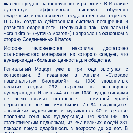
жалеют средств на их обучение и развитие. В Израиле
существует эффективная система обучения
одарённых, и она является государственным секретом.
В США создана действенная система поощрения и
развития одарённости. Неслучайно так называемый
«brain drain» («утечка мозгов») направлен в основном в
сторону Соединенных Штатов.
История человечества накопила достаточно
статистического материала, из которого следует, что
вундеркинды - большая ценность для общества.
Гениальный Моцарт уже в три года выступал с
концертами. В изданном в Англии «Словаре
национальных биографий» из 1030 упомянутых
великих людей 292 выросли из бесспорных
вундеркиндов. И лишь 44 из этих 1030 вундеркиндами
не были (значит, остальные с немалой долей
вероятности всё же ими были). Из 64 выдающихся
английских художников и музыкантов 40 в детстве
проявили себя как вундеркинды. Во Франции, по
статистическим подборкам, из 287 великих людей 231
показал яркую одарённость в возрасте до 20 лет. В