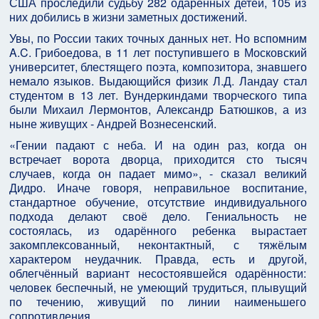
США проследили судьбу 282 одарённых детей, 105 из
них добились в жизни заметных достижений.
Увы, по России таких точных данных нет. Но вспомним
A.C. Грибоедова, в 11 лет поступившего в Московский
университет, блестящего поэта, композитора, знавшего
немало языков. Выдающийся физик Л.Д. Ландау стал
студентом в 13 лет. Вундеркиндами творческого типа
были Михаил Лермонтов, Александр Батюшков, а из
ныне живущих - Андрей Вознесенский.
«Гении падают с неба. И на один раз, когда он
встречает ворота дворца, приходится сто тысяч
случаев, когда он падает мимо», - сказал великий
Дидро. Иначе говоря, неправильное воспитание,
стандартное обучение, отсутствие индивидуального
подхода делают своё дело. Гениальность не
состоялась, из одарённого ребенка вырастает
закомплексованный, неконтактный, с тяжёлым
характером неудачник. Правда, есть и другой,
облегчённый вариант несостоявшейся одарённости:
человек беспечный, не умеющий трудиться, плывущий
по течению, живущий по линии наименьшего
сопротивления.