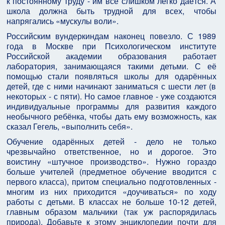
к постоянному труду - им всё слишком легко даётся. А
школа должна быть трудной для всех, чтобы
напрягались «мускулы воли».
Российским вундеркиндам наконец повезло. С 1989
года в Москве при Психологическом институте
Российской академии образования работает
лаборатория, занимающаяся такими детьми. С её
помощью стали появляться школы для одарённых
детей, где с ними начинают заниматься с шести лет (в
некоторых - с пяти). Но самое главное - уже создаются
индивидуальные программы для развития каждого
необычного ребёнка, чтобы дать ему возможность, как
сказал Гегель, «выполнить себя».
Обучение одарённых детей - дело не только
чрезвычайно ответственное, но и дорогое. Это
воистину «штучное производство». Нужно гораздо
больше учителей (предметное обучение вводится с
первого класса), притом специально подготовленных -
многим из них приходится «доучиваться» по ходу
работы с детьми. В классах не больше 10-12 детей,
главным образом мальчики (так уж распорядилась
природа). Добавьте к этому энциклопедии почти для