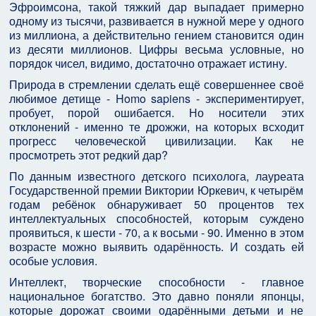
Эфроимсона, такой тяжкий дар выпадает примерно
одному из тысячи, развивается в нужной мере у одного
из миллиона, а действительно гением становится один
из десяти миллионов. Цифры весьма условные, но
порядок чисел, видимо, достаточно отражает истину.
Природа в стремлении сделать ещё совершеннее своё
любимое детище - Homo sapiens - экспериментирует,
пробует, порой ошибается. Но носители этих
отклонений - именно те дрожжи, на которых всходит
прогресс человеческой цивилизации. Как не
просмотреть этот редкий дар?
По данным известного детского психолога, лауреата
Государственной премии Виктории Юркевич, к четырём
годам ребёнок обнаруживает 50 процентов тех
интеллектуальных способностей, которым суждено
проявиться, к шести - 70, а к восьми - 90. Именно в этом
возрасте можно выявить одарённость. И создать ей
особые условия.
Интеллект, творческие способности - главное
национальное богатство. Это давно поняли японцы,
которые дорожат своими одарёнными детьми и не