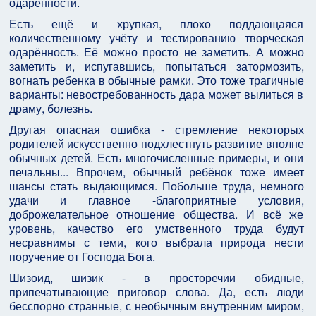
одарённости.
Есть ещё и хрупкая, плохо поддающаяся
количественному учёту и тестированию творческая
одарённость. Её можно просто не заметить. А можно
заметить и, испугавшись, попытаться затормозить,
вогнать ребенка в обычные рамки. Это тоже трагичные
варианты: невостребованность дара может вылиться в
драму, болезнь.
Другая опасная ошибка - стремление некоторых
родителей искусственно подхлестнуть развитие вполне
обычных детей. Есть многочисленные примеры, и они
печальны... Впрочем, обычный ребёнок тоже имеет
шансы стать выдающимся. Побольше труда, немного
удачи и главное -благоприятные условия,
доброжелательное отношение общества. И всё же
уровень, качество его умственного труда будут
несравнимы с теми, кого выбрала природа нести
поручение от Господа Бога.
Шизоид, шизик - в просторечии обидные,
припечатывающие приговор слова. Да, есть люди
бесспорно странные, с необычным внутренним миром,