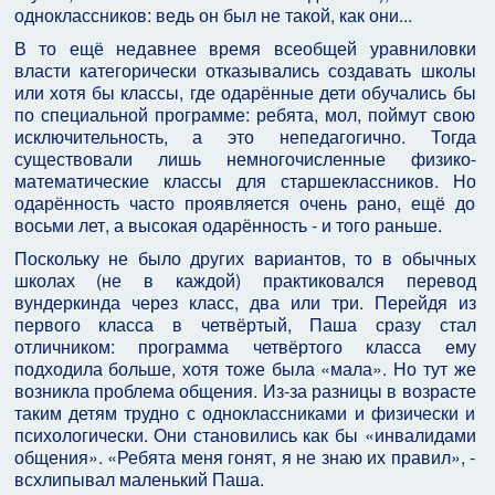
одноклассников: ведь он был не такой, как они...
В то ещё недавнее время всеобщей уравниловки
власти категорически отказывались создавать школы
или хотя бы классы, где одарённые дети обучались бы
по специальной программе: ребята, мол, поймут свою
исключительность, а это непедагогично. Тогда
существовали лишь немногочисленные физико-
математические классы для старшеклассников. Но
одарённость часто проявляется очень рано, ещё до
восьми лет, а высокая одарённость - и того раньше.
Поскольку не было других вариантов, то в обычных
школах (не в каждой) практиковался перевод
вундеркинда через класс, два или три. Перейдя из
первого класса в четвёртый, Паша сразу стал
отличником: программа четвёртого класса ему
подходила больше, хотя тоже была «мала». Но тут же
возникла проблема общения. Из-за разницы в возрасте
таким детям трудно с одноклассниками и физически и
психологически. Они становились как бы «инвалидами
общения». «Ребята меня гонят, я не знаю их правил», -
всхлипывал маленький Паша.