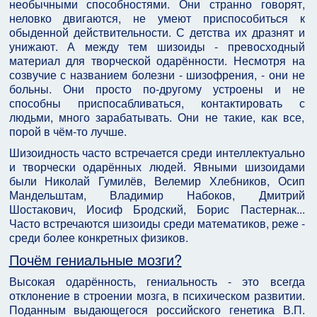
необычными способностями. Они странно говорят,
неловко двигаются, не умеют приспособиться к
обыденной действительности. С детства их дразнят и
унижают. А между тем шизоиды - превосходный
материал для творческой одарённости. Несмотря на
созвучие с названием болезни - шизофрения, - они не
больны. Они просто по-другому устроены и не
способны приспосабливаться, контактировать с
людьми, много зарабатывать. Они не такие, как все,
порой в чём-то лучше.
Шизоидность часто встречается среди интеллектуально
и творчески одарённых людей. Явными шизоидами
были Николай Гумилёв, Велемир Хлебников, Осип
Мандельштам, Владимир Набоков, Дмитрий
Шостакович, Иосиф Бродский, Борис Пастернак...
Часто встречаются шизоиды среди математиков, реже -
среди более конкретных физиков.
Почём гениальные мозги?
Высокая одарённость, гениальность - это всегда
отклонение в строении мозга, в психическом развитии.
Поданным выдающегося российского генетика В.П.