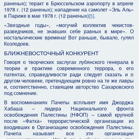
раненых); теракт в Брюссельском аэропорту в апреле
1978 г. (12 раненых); нападение на самолет «Эль Аль»
в Париже в мае 1978 г. (12 раненых)
[5]
.
«Звездные годы», «могучий коллектив чекистов-
разведчиков, не знавших себе равных в мире». О
ностальгические времена! Вот раньше, бывало, гулял
Козлодоев.
БЛИЖНЕВОСТОЧНЫЙ КОНКУРЕНТ
Говоря о творческих заслугах лубянского генерала в
теории и практике современного террора, о его
патентах, справедливости ради следует сказать и о
другом человеке, претендующем ровно на те же лавры
и, соответственно, ставящем авторство Сахаровского
под сомнение.
В воспоминаниях Пачепы всплывет имя Джорджа
Хабаша – лидера Национального фронта
освобождения Палестины (НФОП) – самой крупной
после «Фатха» террористической организации из
входивших в Организацию освобождения Палестины.
Пачепа называет все эти организации