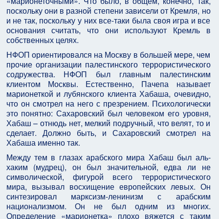
«марионеточными». Что было, в общем, конечно, так,
поскольку они в разной степени зависели от Кремля, но
и не так, поскольку у них все-таки была своя игра и все
основания считать, что они используют Кремль в
собственных целях.
НФОП ориентировался на Москву в большей мере, чем
прочие организации палестинского террористического
содружества. НФОП был главным палестинским
клиентом Москвы. Естественно, Пачепа называет
марионеткой и лубянского клиента Хабаша, очевидно,
что он смотрел на него с презрением. Психологически
это понятно: Сахаровский был человеком его уровня,
Хабаш – отнюдь нет, мелкий подручный, что велят, то и
сделает. Должно быть, и Сахаровский смотрел на
Хабаша именно так.
Между тем в глазах арабского мира Хабаш был аль-
хаким (мудрец), он был значительной, едва ли не
символической, фигурой всего террористического
мира, вызывал восхищение европейских левых. Он
синтезировал марксизм-ленинизм с арабским
национализмом. Он не был одним из многих.
Определение «марионетка» плохо вяжется с таким