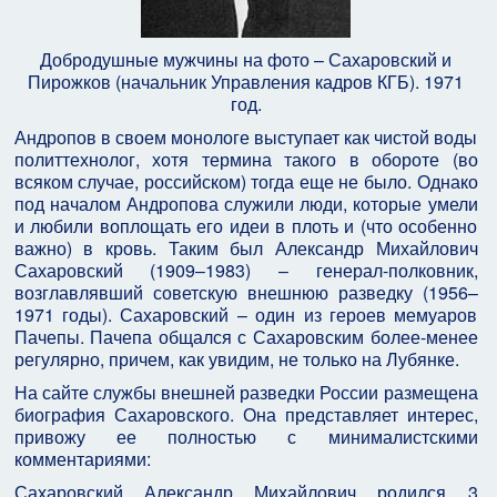
Добродушные мужчины на фото – Сахаровский и
Пирожков (начальник Управления кадров КГБ). 1971
год.
Андропов в своем монологе выступает как чистой воды
политтехнолог, хотя термина такого в обороте (во
всяком случае, российском) тогда еще не было. Однако
под началом Андропова служили люди, которые умели
и любили воплощать его идеи в плоть и (что особенно
важно) в кровь. Таким был Александр Михайлович
Сахаровский (1909–1983) – генерал-полковник,
возглавлявший советскую внешнюю разведку (1956–
1971 годы). Сахаровский – один из героев мемуаров
Пачепы. Пачепа общался с Сахаровским более-менее
регулярно, причем, как увидим, не только на Лубянке.
На сайте службы внешней разведки России размещена
биография Сахаровского. Она представляет интерес,
привожу ее полностью с минималистскими
комментариями:
Сахаровский Александр Михайлович родился 3