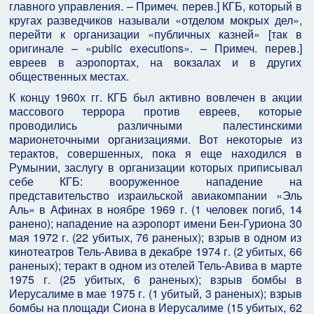
главного управления. – Примеч. перев.] КГБ, который в
кругах разведчиков называли «отделом мокрых дел»,
перейти к организации «публичных казней» [так в
оригинале – «public executions». – Примеч. перев.]
евреев в аэропортах, на вокзалах и в других
общественных местах.
К концу 1960­х гг. КГБ был активно вовлечен в акции
массового террора против евреев, которые
проводились различными палестинскими
марионеточными организациями. Вот некоторые из
терактов, совершенных, пока я еще находился в
Румынии, заслугу в организации которых приписывал
себе КГБ: вооруженное нападение на
представительство израильской авиакомпании «Эль
Аль» в Афинах в ноябре 1969 г. (1 человек погиб, 14
ранено); нападение на аэропорт имени Бен-Гуриона 30
мая 1972 г. (22 убитых, 76 раненых); взрыв в одном из
кинотеатров Тель-Авива в декабре 1974 г. (2 убитых, 66
раненых); теракт в одном из отелей Тель-Авива в марте
1975 г. (25 убитых, 6 раненых); взрыв бомбы в
Иерусалиме в мае 1975 г. (1 убитый, 3 раненых); взрыв
бомбы на площади Сиона в Иерусалиме (15 убитых, 62