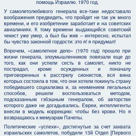
помощь Израилю. 1970 год.
У самолетолюбивого генерала все-таки недоставало
воображения предвидеть, что пройдет не так уж много
времени, и его изобретение заработает и на советских
авиалиниях. К тому времени выдающийся советский
чекист уже умер, а был бы жив – интересно, испытал
бы чувство законной гордости: это я! я придумал!
Впрочем, «самолетное дело» (1970 год) прошло при
жизни генерала, злоумышленников повязали еще до
того, как они успели сесть в самолет, никто не
пострадал, кроме осужденных и поначалу
приговоренных к расстрелу сионистов, вся вина
которых состояла в том, что они хотели покинуть страну
победившего социализма и, за неимением легальных
способов, решили воспользоваться методом,
подсказанным гэбэшным генералом, об авторстве
которого даже не догадывались. Евреи, интеллигенты
внесли в модель коррекцию: чтобы без крови. Но я
возвращаюсь к мемуарам Пачепы.
Политические «успехи», достигнутые за счет захвата
израильских самолетов, побудили 13­й Отдел [Первого