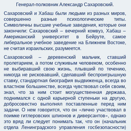
Генерал-полковник Александр Сахаровский.
Сахаровский и Хабаш были людьми из разных миров,
совершенно разные психологические типы.
Символичны высшие учебные заведения, которые они
закончили: Сахаровский – вечерний комвуз, Хабаш –
Американский университет в Бейруте, самое
либеральное учебное заведение на Ближнем Востоке,
не считая израильских, разумеется.
Сахаровский – деревенский мальчик, ставший
пролетарием, а потом служивым человеком, особенно
не выбиравший свою жизнь, плывший по течению,
никогда не рисковавший, сделавший беспроигрышную
ставку, стандартная биография выдвиженца, всегда во
властном большинстве, всегда чувствовал себя своим,
знал, что за ним стоит могущественная держава,
поднимался с одной карьерной ступеньки на другую,
добросовестно выполнял поставленные перед ним
задачи. О нем говорится, что он «лично участвовал в
поимке гитлеровских шпионов и диверсантов», однако
это вряд ли следует понимать так, что он (начальник
отдела Ленинградского управления госбезопасности)