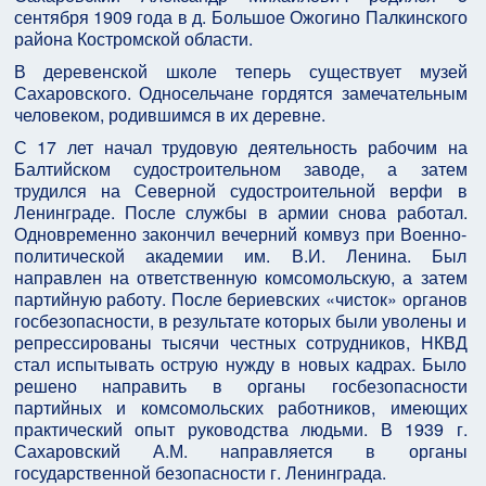
сентября 1909 года в д. Большое Ожогино Палкинского
района Костромской области.
В деревенской школе теперь существует музей
Сахаровского. Односельчане гордятся замечательным
человеком, родившимся в их деревне.
С 17 лет начал трудовую деятельность рабочим на
Балтийском судостроительном заводе, а затем
трудился на Северной судостроительной верфи в
Ленинграде. После службы в армии снова работал.
Одновременно закончил вечерний комвуз при Военно-
политической академии им. В.И. Ленина. Был
направлен на ответственную комсомольскую, а затем
партийную работу. После бериевских «чисток» органов
госбезопасности, в результате которых были уволены и
репрессированы тысячи честных сотрудников, НКВД
стал испытывать острую нужду в новых кадрах. Было
решено направить в органы госбезопасности
партийных и комсомольских работников, имеющих
практический опыт руководства людьми. В 1939 г.
Сахаровский А.М. направляется в органы
государственной безопасности г. Ленинграда.