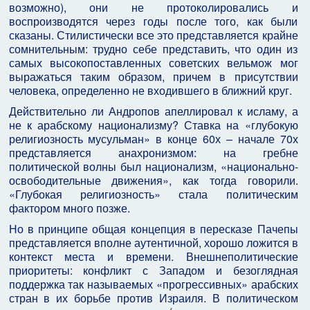
возможно), они не протоколировались и
воспроизводятся через годы после того, как были
сказаны. Стилистически все это представляется крайне
сомнительным: трудно себе представить, что один из
самых высокопоставленных советских вельмож мог
выражаться таким образом, причем в присутствии
человека, определенно не входившего в ближний круг.
Действительно ли Андропов апеллировал к исламу, а
не к арабскому национализму? Ставка на «глубокую
религиозность мусульман» в конце 60­х – начале 70­х
представляется анахронизмом: на гребне
политической волны был национализм, «национально-
освободительные движения», как тогда говорили.
«Глубокая религиозность» стала политическим
фактором много позже.
Но в принципе общая концепция в пересказе Пачепы
представляется вполне аутентичной, хорошо ложится в
контекст места и времени. Внешнеполитические
приоритеты: конфликт с Западом и безоглядная
поддержка так называемых «прогрессивных» арабских
стран в их борьбе против Израиля. В политическом