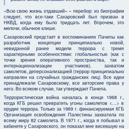
«Всю свою жизнь отдавший» – перебор: из биографии
следует, что все-таки Сахаровский был призван в
НКВД, когда ему было тридцать лет. Впрочем, это
мелочи, обычное клише.
Сахаровский предстает в воспоминаниях Пачепы как
разработчик концепции принципиально новой,
невиданной ранее модели террора с тремя
характерными особенностями: глобальностью (как с
точки зрения оперативного пространства, так и
интернационализации участников), захватом
самолетов, деперсонализацией (террор принципиально
направлен на случайных гражданских лиц). Все идеи
принадлежали Сахаровскому, все авторские права у
него. Во всяком случае, так утверждает Пачепа.
Террористическая война началась в конце 1968 г.,
когда КГБ решил превратить угоны самолетов <…> в
орудие террора. Только за 1969 г. финансируемая КГБ
Организация освобождения Палестины захватила по
всему миру 82 самолета. В 1971 г., когда я побывал в
кабинете у Сахаровского, он показал мне висевшую на