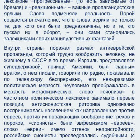
лексиконе «прогрессивные» (то есть зависимые от
Кремля) и «реакционные» – важные пропагандистские
ярлыки. Слова подменяли реальность. Порой
создается впечатление, что в слова верили не только
те, для кого они были предназначены, но и те, кто
пускал их в оборот, – они сами становились
заложниками своих манипулятивных фантазий.
Внутри страны поражал размах антиеврейской
пропаганды, который трудно вообразить человеку, не
жившему в СССР в то время. Израиль представлялся
супердержавой, почище Америки, был главным
врагом, о нем писали, говорили по радио, показывали
по телевизору беспрерывно, его невыразимая
политическая мерзость неуловимо преображалась в
мерзость метафизическую, слово «сионизм» в
частотном политическом лексиконе занимало первые
позиции, антисионистская риторика однозначно
воспринималась населением как направленная против
евреев, против их поражающих воображение грехов и
пороков, «сионисты» были эвфемизмом «евреев»,
слово «евреи» имело оттенок непристойности,
российские сионисты преследовались судебными (с