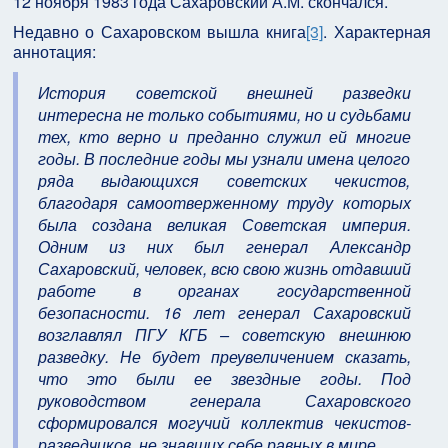
12 ноября 1983 года Сахаровский А.М. скончался.
Недавно о Сахаровском вышла книга
[3]
. Характерная
аннотация:
История советской внешней разведки
интересна не только событиями, но и судьбами
тех, кто верно и преданно служил ей многие
годы. В последние годы мы узнали имена целого
ряда выдающихся советских чекистов,
благодаря самоотверженному труду которых
была создана великая Советская империя.
Одним из них был генерал Александр
Сахаровский, человек, всю свою жизнь отдавший
работе в органах государственной
безопасности. 16 лет генерал Сахаровский
возглавлял ПГУ КГБ – советскую внешнюю
разведку. Не будет преувеличением сказать,
что это были ее звездные годы. Под
руководством генерала Сахаровского
сформировался могучий коллектив чекистов-
разведчиков, не знавших себе равных в мире.