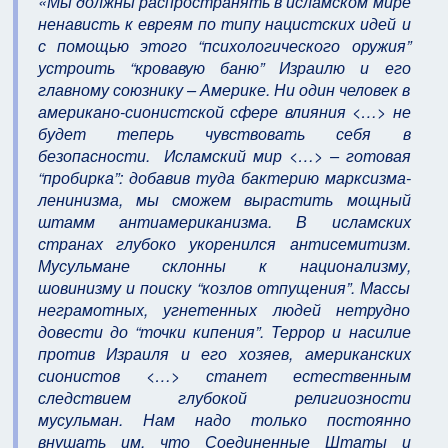
«Мы должны распространять в исламском мире
ненависть к евреям по типу нацистских идей и
с помощью этого “психологического оружия”
устроить “кровавую баню” Израилю и его
главному союзнику – Америке. Ни один человек в
американо-сионистской сфере влияния <…> не
будет теперь чувствовать себя в
безопасности. Исламский мир <…> – готовая
“пробирка”: добавив туда бактерию марксизма-
ленинизма, мы сможем вырастить мощный
штамм антиамериканизма. В исламских
странах глубоко укоренился антисемитизм.
Мусульмане склонны к национализму,
шовинизму и поиску “козлов отпущения”. Массы
неграмотных, угнетенных людей нетрудно
довести до “точки кипения”. Террор и насилие
против Израиля и его хозяев, американских
сионистов <…> станет естественным
следствием глубокой религиозности
мусульман. Нам надо только постоянно
внушать им, что Соединенные Штаты и