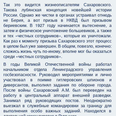
Так это видится жизнеописателям Сахаровского.
Такова лубянская концепция новейшей истории
России. Однако же чистки в органах устраивал отнюдь
не Берия, а вот призыв в НКВД был призывом
бериевским. В 1927 году начинается вытеснение, а
затем и физическое уничтожение большевиков, а также
и тех «честных сотрудников», которые их уничтожали.
Как раз к моменту призыва Сахаровского этот процесс
в целом был уже завершен. В общем, повезло, конечно:
сложись жизнь чуть по-иному, вполне мог бы оказаться
среди «честных сотрудников».
В годы Великой Отечественной войны работал
начальником отдела Ленинградского управления
госбезопасности. Руководил мероприятиями и лично
участвовал в поимке гитлеровских шпионов и
диверсантов, выполнял задания по обороне города.
После войны Сахаровский А.М. был переведен на
работу в центральный аппарат внешней разведки.
Занимал ряд руководящих постов. Неоднократно
выезжал в служебные командировки за границу для
выполнения особо важных заданий. Находился в
длительной командировке в Румынии.