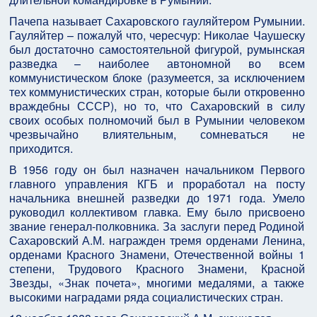
Пачепа называет Сахаровского гауляйтером Румынии.
Гауляйтер – пожалуй что, чересчур: Николае Чаушеску
был достаточно самостоятельной фигурой, румынская
разведка – наиболее автономной во всем
коммунистическом блоке (разумеется, за исключением
тех коммунистических стран, которые были откровенно
враждебны СССР), но то, что Сахаровский в силу
своих особых полномочий был в Румынии человеком
чрезвычайно влиятельным, сомневаться не
приходится.
В 1956 году он был назначен начальником Первого
главного управления КГБ и проработал на посту
начальника внешней разведки до 1971 года. Умело
руководил коллективом главка. Ему было присвоено
звание генерал-полковника. За заслуги перед Родиной
Сахаровский А.М. награжден тремя орденами Ленина,
орденами Красного Знамени, Отечественной войны 1
степени, Трудового Красного Знамени, Красной
Звезды, «Знак почета», многими медалями, а также
высокими наградами ряда социалистических стран.