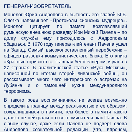
ГЕНЕРАЛ-ИЗОБРЕТАТЕЛЬ
Монолог Юрия Андропова в бытность его главой КГБ.
Слегка напоминает «Протоколы сионских мудрецов».
Монолог цитирует по памяти возглавлявший
румынскую внешнюю разведку Ион Михай Пачепа – по
долгу службы ему приходилось с Андроповым
общаться. В 1978 году генерал-лейтенант Пачепа ушел
на Запад. Самый высокопоставленный перебежчик –
офицер разведки коммунистического блока. Его книга
«Красные горизонты», ставшая бестселлером, издана в
27 странах. В аналитической статье «Рука Москвы»,
написанной по итогам второй ливанской войны, он
рассказывает много чего интересного о встречах на
Лубянке и о тамошней кухне международного
терроризма.
В такого рода воспоминаниях не всегда возможно
определить границу между реальностью и ее образом,
сохранившимся в памяти, тем более в памяти такого
далеко не нейтрального воспоминателя, как Пачепа. В
любом случае, даже если Пачепа не подверг слова
Андропова сознательной редакции (что, впрочем,