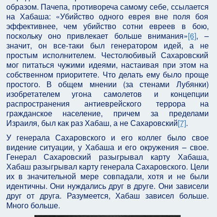
образом. Пачепа, противореча самому себе, ссылается
на Хабаша: «Убийство одного еврея вне поля боя
эффективнее, чем убийство сотни евреев в бою,
поскольку оно привлекает больше внимания»
[6]
, –
значит, он все-таки был генератором идей, а не
простым исполнителем. Честолюбивый Сахаровский
мог питаться чужими идеями, настаивая при этом на
собственном приоритете. Что делать ему было проще
простого. В общем мнении (за стенами Лубянки)
изобретателем угона самолетов и концепции
распространения антиеврейского террора на
гражданское население, причем за пределами
Израиля, был как раз Хабаш, а не Сахаровский
[7]
.
У генерала Сахаровского и его коллег было свое
видение ситуации, у Хабаша и его окружения – свое.
Генерал Сахаровский разыгрывал карту Хабаша,
Хабаш разыгрывал карту генерала Сахаровского. Цели
их в значительной мере совпадали, хотя и не были
идентичны. Они нуждались друг в друге. Они зависели
друг от друга. Разумеется, Хабаш зависел больше.
Много больше.