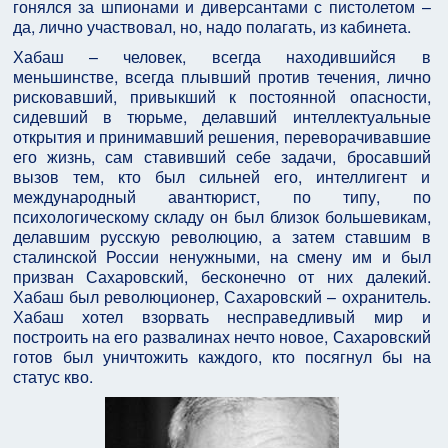
гонялся за шпионами и диверсантами с пистолетом –
да, лично участвовал, но, надо полагать, из кабинета.
Хабаш – человек, всегда находившийся в
меньшинстве, всегда плывший против течения, лично
рисковавший, привыкший к постоянной опасности,
сидевший в тюрьме, делавший интеллектуальные
открытия и принимавший решения, переворачивавшие
его жизнь, сам ставивший себе задачи, бросавший
вызов тем, кто был сильней его, интеллигент и
международный авантюрист, по типу, по
психологическому складу он был близок большевикам,
делавшим русскую революцию, а затем ставшим в
сталинской России ненужными, на смену им и был
призван Сахаровский, бесконечно от них далекий.
Хабаш был революционер, Сахаровский – охранитель.
Хабаш хотел взорвать несправедливый мир и
построить на его развалинах нечто новое, Сахаровский
готов был уничтожить каждого, кто посягнул бы на
статус кво.