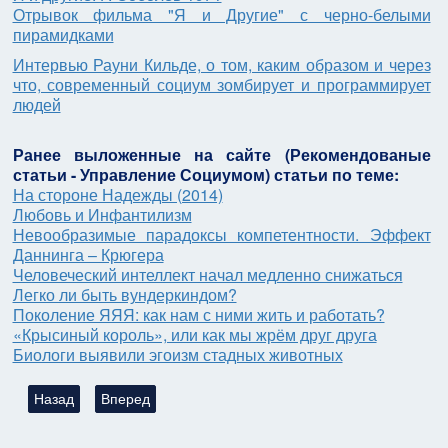
Отрывок фильма "Я и Другие" с черно-белыми
пирамидками
Интервью Рауни Кильде, о том, каким образом и через
что, современный социум зомбирует и программирует
людей
Ранее выложенные на сайте (Рекомендованые
статьи - Управление Социумом) статьи по теме:
На стороне Надежды (2014)
Любовь и Инфантилизм
Невообразимые парадоксы компетентности. Эффект
Даннинга – Крюгера
Человеческий интеллект начал медленно снижаться
Легко ли быть вундеркиндом?
Поколение ЯЯЯ: как нам с ними жить и работать?
«Крысиный король», или как мы жрём друг друга
Биологи выявили эгоизм стадных животных
Предыдущий: Джордж Оруэлл "Мысли в пути"
Следующий: О технологии убийства души, или как 
Назад
Вперед