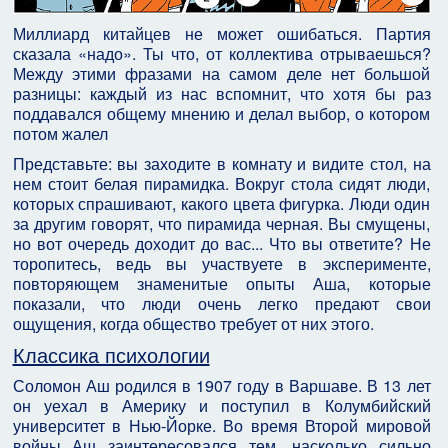
Миллиард китайцев не может ошибаться. Партия
сказала «надо». Ты что, от коллектива отрываешься?
Между этими фразами на самом деле нет большой
разницы: каждый из нас вспомнит, что хотя бы раз
поддавался общему мнению и делал выбор, о котором
потом жалел
Представьте: вы заходите в комнату и видите стол, на
нем стоит белая пирамидка. Вокруг стола сидят люди,
которых спрашивают, какого цвета фигурка. Люди один
за другим говорят, что пирамида черная. Вы смущены,
но вот очередь доходит до вас... Что вы ответите? Не
торопитесь, ведь вы участвуете в эксперименте,
повторяющем знаменитые опыты Аша, которые
показали, что люди очень легко предают свои
ощущения, когда общество требует от них этого.
Классика психологии
Соломон Аш родился в 1907 году в Варшаве. В 13 лет
он уехал в Америку и поступил в Колумбийский
университет в Нью-Йорке. Во время Второй мировой
войны Аш заинтересовался тем, насколько сильно