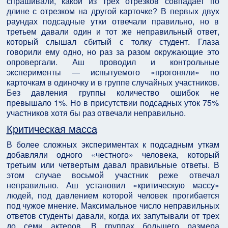
спрашивали, какой из трех отрезков совпадает по
длине с отрезком на другой карточке? В первых двух
раундах подсадные утки отвечали правильно, но в
третьем давали один и тот же неправильный ответ,
который слышал сбитый с толку студент. Глаза
говорили ему одно, но раз за разом окружающие это
опровергали. Аш проводил и контрольные
эксперименты — испытуемого «прогоняли» по
карточкам в одиночку и в группе случайных участников.
Без давления группы количество ошибок не
превышало 1%. Но в присутствии подсадных уток 75%
участников хотя бы раз отвечали неправильно.
Критическая масса
В более сложных экспериментах к подсадным уткам
добавляли одного «честного» человека, который
третьим или четвертым давал правильные ответы. В
этом случае восьмой участник реже отвечал
неправильно. Аш установил «критическую массу»
людей, под давлением которой человек прогибается
под чужое мнение. Максимальное число неправильных
ответов студенты давали, когда их запутывали от трех
до семи актеров. В группах большего размера