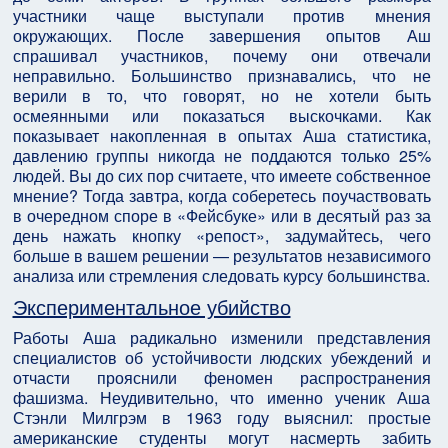
участники чаще выступали против мнения
окружающих. После завершения опытов Аш
спрашивал участников, почему они отвечали
неправильно. Большинство признавались, что не
верили в то, что говорят, но не хотели быть
осмеянными или показаться выскочками. Как
показывает накопленная в опытах Аша статистика,
давлению группы никогда не поддаются только 25%
людей. Вы до сих пор считаете, что имеете собственное
мнение? Тогда завтра, когда соберетесь поучаствовать
в очередном споре в «Фейсбуке» или в десятый раз за
день нажать кнопку «репост», задумайтесь, чего
больше в вашем решении — результатов независимого
анализа или стремления следовать курсу большинства.
Экспериментальное убийство
Работы Аша радикально изменили представления
специалистов об устойчивости людских убеждений и
отчасти прояснили феномен распространения
фашизма. Неудивительно, что именно ученик Аша
Стэнли Милгрэм в 1963 году выяснил: простые
американские студенты могут насмерть забить