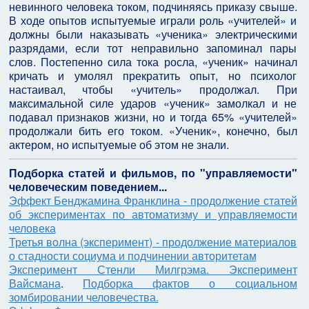
невинного человека током, подчиняясь приказу свыше.
В ходе опытов испытуемые играли роль «учителей» и
должны были наказывать «ученика» электрическими
разрядами, если тот неправильно запоминал пары
слов. Постепенно сила тока росла, «ученик» начинал
кричать и умолял прекратить опыт, но психолог
настаивал, чтобы «учитель» продолжал. При
максимальной силе ударов «ученик» замолкал и не
подавал признаков жизни, но и тогда 65% «учителей»
продолжали бить его током. «Ученик», конечно, был
актером, но испытуемые об этом не знали.
Подборка статей и фильмов, по "управляемости"
человеческим поведением...
Эффект Бенджамина Франклина - продолжение статей
об экспериментах по автоматизму и управляемости
человека
Третья волна (эксперимент) - продолжение материалов
о стадности социума и подчинении авторитетам
Эксперимент Стенли Милгрэма. Эксперимент
Вайсмана
.
Подборка фактов о социальном
зомбировании человечества.