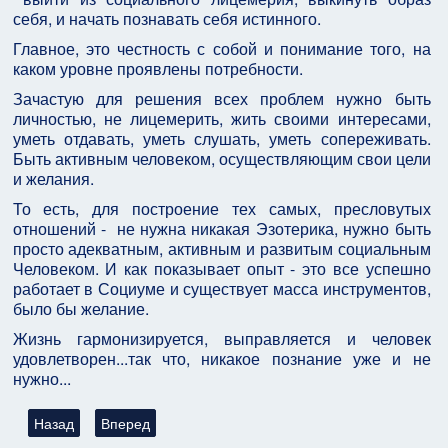
себя, и начать познавать себя истинного.
Главное, это честность с собой и понимание того, на
каком уровне проявлены потребности.
Зачастую для решения всех проблем нужно быть
личностью, не лицемерить, жить своими интересами,
уметь отдавать, уметь слушать, уметь сопереживать.
Быть активным человеком, осуществляющим свои цели
и желания.
То есть, для построение тех самых, пресловутых
отношений - не нужна никакая Эзотерика, нужно быть
просто адекватным, активным и развитым социальным
Человеком. И как показывает опыт - это все успешно
работает в Социуме и существует масса инструментов,
было бы желание.
Жизнь гармонизируется, выправляется и человек
удовлетворен...так что, никакое познание уже и не
нужно...
Предыдущий: Современные медиа разрушают общность люд
Следующий: «Крысиный король», или как мы жрём д
Назад
Вперед