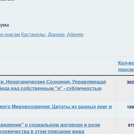
рума
по книгам Кастанеды, Доннер, Абеляр
Кол-в
просм
ти. Неорганические Сознания, Управляющая
362
еда над собственным "я" - субличностью
ского Мировоззрения. Цитаты из разных книг и
189
видении" о социальном договоре и роли
97
еловечества в этом описании мира