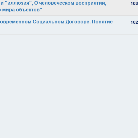
" и "иллюзия", О человеческом восприятии,
103
о мира объектов"
и современном Социальном Договоре. Понятие
102