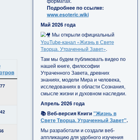
форматах.
Подробнее по ссылке:
www.esoteric.wiki
Май 2026 года
Мы открыли официальный
YouTube‑канал «Жизнь в Свете
Творца. Утраченный Завет»
.
Там мы будем публиковать видео по
о
нашей книге, философии
отров
Утраченного Завета, древних
знаниях, модели Мира и человека,
77
исследованиях в области Сознания,
смысле жизни и духовном наследии.
Апрель 2026 года
42
📚 Веб-версия Книги
"Жизнь в
Свете Творца. Утраченный Завет"
.
Мы разработали и создали веб-
56
аппликацию для удобного изучения