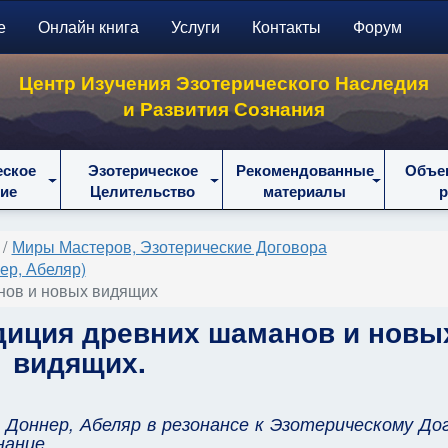
е
Онлайн книга
Услуги
Контакты
Форум
Центр Изучения Эзотерического Наследия
и Развития Сознания
еское
Эзотерическое
Рекомендованные
Объе
ие
Целительство
материалы
Миры Мастеров, Эзотерические Договора
ер, Абеляр)
нов и новых видящих
адиция древних шаманов и новы
видящих.
Доннер, Абеляр в резонансе к Эзотерическому Дог
нание.