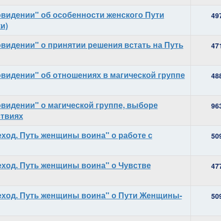
видении" об особенности женского Пути
49
и)
видении" о принятии решения встать на Путь
47
видении" об отношениях в магической группе
48
видении" о магической группе, выборе
96
ствиях
еход. Путь женщины воина" о работе с
50
еход. Путь женщины воина" о Чувстве
47
еход. Путь женщины воина" о Пути Женщины-
50