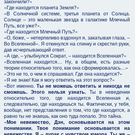
закончили?»
«Где находится планета Земля?»
«В Солнечной системе, третья планета от Солнца.
Солнце – это маленькая звезда в галактике Млечный
Путь, все уже?».
«Где находится Млечный Путь?»
«О, боже, – нетерпеливо вздохнул я, закатывая глаза, –
Во Вселенной». Я откинулся на спинку и скрестил руки,
дав исчерпывающий ответ.
«А где, – улыбнулся Сократ, – находится Вселенная?»
«Вселенная находится… Ну, в общем, есть разные
теории относительно того, как она сформировалась…»
«Это не то, о чем я спрашивал. Где она находится?»
«Я не знаю! Как я могу ответить на этот вопрос?»
«Вот именно.
Ты не можешь ответить и никогда не
сможешь. Этого нельзя узнать.
Ты в неведении
относительно того, где находится Вселенная и,
следовательно, где находишься ты. Фактически, у тебя,
вообще, нет представления о том, что где находится, а
равно ты не знаешь, как оно туда попало. Это тайна.
«
Мое невежество, Дэн, основывается на этом
понимании. Твое понимание основывается на
невежестве. Я – дурак с чувством юмора. Ты же –