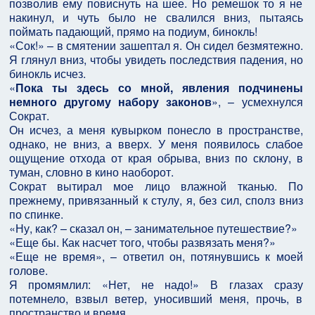
позволив ему повиснуть на шее. Но ремешок то я не
накинул, и чуть было не свалился вниз, пытаясь
поймать падающий, прямо на подиум, бинокль!
«Сок!» – в смятении зашептал я. Он сидел безмятежно.
Я глянул вниз, чтобы увидеть последствия падения, но
бинокль исчез.
«
Пока ты здесь со мной, явления подчинены
немного другому набору законов
», – усмехнулся
Сократ.
Он исчез, а меня кувырком понесло в пространстве,
однако, не вниз, а вверх. У меня появилось слабое
ощущение отхода от края обрыва, вниз по склону, в
туман, словно в кино наоборот.
Сократ вытирал мое лицо влажной тканью. По
прежнему, привязанный к стулу, я, без сил, сполз вниз
по спинке.
«Ну, как? – сказал он, – занимательное путешествие?»
«Еще бы. Как насчет того, чтобы развязать меня?»
«Еще не время», – ответил он, потянувшись к моей
голове.
Я промямлил: «Нет, не надо!» В глазах сразу
потемнело, взвыл ветер, уносивший меня, прочь, в
пространство и время.