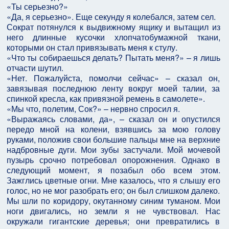
«Ты серьезно?»
«Да, я серьезно». Еще секунду я колебался, затем сел.
Сократ потянулся к выдвижному ящику и вытащил из
него длинные кусочки хлопчатобумажной ткани,
которыми он стал привязывать меня к стулу.
«Что ты собираешься делать? Пытать меня?» – я лишь
отчасти шутил.
«Нет. Пожалуйста, помолчи сейчас» – сказал он,
завязывая последнюю ленту вокруг моей талии, за
спинкой кресла, как привязной ремень в самолете».
«Мы что, полетим, Сок?» – нервно спросил я.
«Выражаясь словами, да», – сказал он и опустился
передо мной на колени, взявшись за мою голову
руками, положив свои большие пальцы мне на верхние
надбровные дуги. Мои зубы застучали. Мой мочевой
пузырь срочно потребовал опорожнения. Однако в
следующий момент, я позабыл обо всем этом.
Зажглись цветные огни. Мне казалось, что я слышу его
голос, но не мог разобрать его; он был слишком далеко.
Мы шли по коридору, окутанному синим туманом. Мои
ноги двигались, но земли я не чувствовал. Нас
окружали гигантские деревья; они превратились в