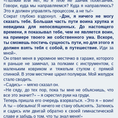
«Пылкий или нет, но я тебе не зайчик побегайчик.
Говори, куда мы направляемся? Куда я направляюсь?
Это я должен управлять процессом, а не ты!»
Сократ глубоко вздохнул. «
Дэн, я ничего не могу
сказать тебе. Большая часть пути воина хрупка и
невидима для непосвященных. До настоящего
времени, я показывал тебе, чем не является воин,
на примере твоего же собственного ума. Вскоре,
ты сможешь постичь сущность пути, но для этого я
должен взять тебя с собой, в путешествие.
Иди за
мной».
Он отвел меня в укромное местечко в гараже, которого
я раньше не замечал, за полками с инструментом, с
маленьким ковриком и тяжелым стулом с прямой
спинкой. В этом местечке царил полумрак. Мой желудок
стало сводить.
«Садись» – мягко сказал он.
«Не сяду, до тех пор, пока ты мне не объяснишь, что
все это значит?» – я скрестил руки на груди.
Теперь пришла его очередь взорваться. «Это я – воин!
А ты – обезьяна! Я ничего не стану объяснять. Заткнись
и садись или двигай обратно к своей гимнастической
славе и забудь о том, что ты знал меня!»