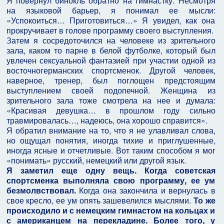
Я повернул бинокль обратно на гимнастку. Несмотря
на языковой барьер, я понимал ее мысли:
«Успокоиться… Приготовиться…» Я увидел, как она
прокручивает в голове программу своего выступления.
Затем я сосредоточился на человеке из зрительного
зала, каком то парне в белой футболке, который был
увлечен сексуальной фантазией при участии одной из
восточногерманских спортсменок. Другой человек,
наверное, тренер, был поглощен предстоящим
выступлением своей подопечной. Женщина из
зрительного зала тоже смотрела на нее и думала:
«Красивая девушка… в прошлом году сильно
травмировалась…, надеюсь, она хорошо справится».
Я обратил внимание на то, что я не улавливал слова,
но ощущал понятия, иногда тихие и приглушенные,
иногда ясные и отчетливые. Вот таким способом я мог
«понимать» русский, немецкий или другой язык.
Я заметил еще одну вещь. Когда советская
спортсменка выполняла свою программу, ее ум
безмолвствовал.
Когда она закончила и вернулась в
свое кресло, ее ум опять зашевелился мыслями.
То же
происходило и с немецким гимнастом на кольцах и
с американцем на перекладине. Более того, у