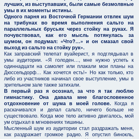
лучших, из выступавших, были самые безмолвные
умы в их моменты истины.
Одного парня из Восточной Германии отвлек шум
на трибунах во время выполнения сальто на
параллельных брусьях через стойку на руках. Я
почувствовал, как его мысль потянулась за
шумом, он подумал: «Что?…» и он смазал свой
выход из сальто на стойку рук».
Как заправский телепат вуайерист, я подглядывал в
умы аудитории. «Я голоден…, мне нужно успеть к
одиннадцати на самолет или плакали мои планы на
Дюссельдорф… Как хочется есть!» Но как только, кто
либо из участников начинал свое выступление, умы в
зрительном зале также затихали.
В первый раз я осознал, за что я так люблю
гимнастику. Она давала мне благословенное
отдохновение от шума в моей голове.
Когда я
раскачивался и делал сальто, ничего больше не
существовало. Когда мое тело активно двигалось, мой
ум отдыхал в мгновениях тишины.
Мысленный шум из аудитории стал раздражать меня,
как раздражает громкое радио. Я опустил бинокль,