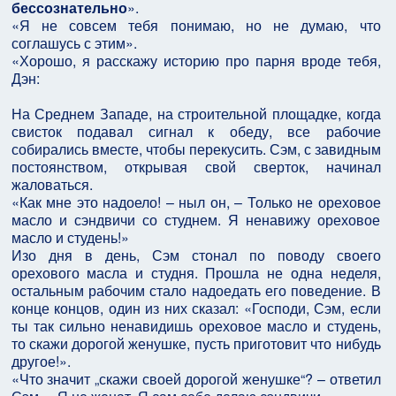
бессознательно
».
«Я не совсем тебя понимаю, но не думаю, что
соглашусь с этим».
«Хорошо, я расскажу историю про парня вроде тебя,
Дэн:
На Среднем Западе, на строительной площадке, когда
свисток подавал сигнал к обеду, все рабочие
собирались вместе, чтобы перекусить. Сэм, с завидным
постоянством, открывая свой сверток, начинал
жаловаться.
«Как мне это надоело! – ныл он, – Только не ореховое
масло и сэндвичи со студнем. Я ненавижу ореховое
масло и студень!»
Изо дня в день, Сэм стонал по поводу своего
орехового масла и студня. Прошла не одна неделя,
остальным рабочим стало надоедать его поведение. В
конце концов, один из них сказал: «Господи, Сэм, если
ты так сильно ненавидишь ореховое масло и студень,
то скажи дорогой женушке, пусть приготовит что нибудь
другое!».
«Что значит „скажи своей дорогой женушке“? – ответил