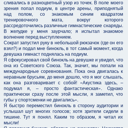
сливались в разноцветный узор из точек. В поле моего
зрения попал подиум, в центре арены, приподнятый
над полом, со знакомым синим квадратом
тренировочного мата, вокруг которого
рассредоточились различные гимнастические снаряды.
В желудке у меня заурчало; я испытал знакомое
волнение перед выступлением.
Сократ запустил руку в небольшой рюкзачок (где он его
взял?) и подал мне бинокль, в тот самый момент, когда
девушка гимнаст поднялась на подиум.
Я сфокусировал свой бинокль на девушке и увидел, что
она из Советского Союза. Так, значит, мы попали на
международные соревнования. Пока она двигалась к
неравным брусьям, до меня дошло, что я мог слышать,
как она разговаривает с собой! «Акустика здесь, –
подумал я, – просто фантастическая». Однако
практически сразу после этой мысли, я заметил, что
губы у спортсменки не двигались».
Я быстро переместил бинокль в сторону аудитории и
услышал шут многих голосов; хотя зрители сидели в
тишине. Тут я понял. Каким то образом, я читал их
мысли!