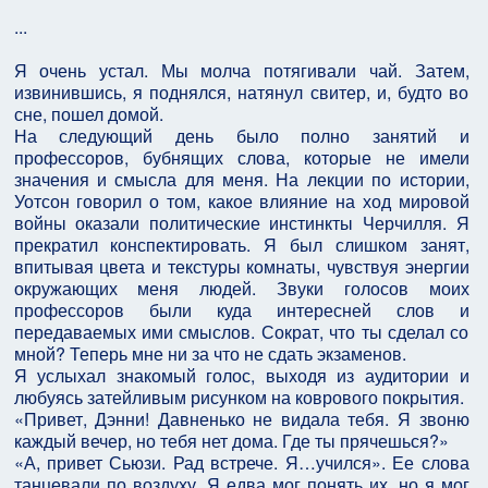
...
Я очень устал. Мы молча потягивали чай. Затем,
извинившись, я поднялся, натянул свитер, и, будто во
сне, пошел домой.
На следующий день было полно занятий и
профессоров, бубнящих слова, которые не имели
значения и смысла для меня. На лекции по истории,
Уотсон говорил о том, какое влияние на ход мировой
войны оказали политические инстинкты Черчилля. Я
прекратил конспектировать. Я был слишком занят,
впитывая цвета и текстуры комнаты, чувствуя энергии
окружающих меня людей. Звуки голосов моих
профессоров были куда интересней слов и
передаваемых ими смыслов. Сократ, что ты сделал со
мной? Теперь мне ни за что не сдать экзаменов.
Я услыхал знакомый голос, выходя из аудитории и
любуясь затейливым рисунком на коврового покрытия.
«Привет, Дэнни! Давненько не видала тебя. Я звоню
каждый вечер, но тебя нет дома. Где ты прячешься?»
«А, привет Сьюзи. Рад встрече. Я…учился». Ее слова
танцевали по воздуху. Я едва мог понять их, но я мог