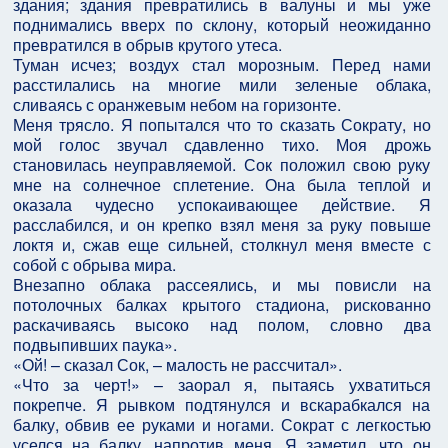
здания; здания превратились в валуны и мы уже
поднимались вверх по склону, который неожиданно
превратился в обрыв крутого утеса.
Туман исчез; воздух стал морозным. Перед нами
расстилались на многие мили зеленые облака,
сливаясь с оранжевым небом на горизонте.
Меня трясло. Я попытался что то сказать Сократу, но
мой голос звучал сдавленно тихо. Моя дрожь
становилась неуправляемой. Сок положил свою руку
мне на солнечное сплетение. Она была теплой и
оказала чудесно успокаивающее действие. Я
расслабился, и он крепко взял меня за руку повыше
локтя и, сжав еще сильней, столкнул меня вместе с
собой с обрыва мира.
Внезапно облака рассеялись, и мы повисли на
потолочных балках крытого стадиона, рискованно
раскачиваясь высоко над полом, словно два
подвыпивших паука».
«Ой! – сказал Сок, – малость не рассчитал».
«Что за черт!» – заорал я, пытаясь ухватиться
покрепче. Я рывком подтянулся и вскарабкался на
балку, обвив ее руками и ногами. Сократ с легкостью
уселся на балку, напротив меня. Я заметил, что он