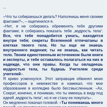
...
«Что ты собираешься делать? Наполнишь меня своими
фактами?», – ощетинился я.
«Нет, я не собираюсь обременять тебя другими
фактами; я собираюсь показать тебе „мудрость тела“.
Все, что тебе понадобится узнать, находится
внутри тебя; секреты Вселенной отпечатаны в
клетках твоего тела. Но ты еще не знаешь
внутреннего видения; ты не знаешь, как читать
тело. Твоим единственным источником были книги
и эксперты, и тебе оставалось полагаться на них в
надежде, что они правы. Когда ты овладеешь
мудростью тела, ты будешь Учителем среди
учителей
».
Я криво усмехнулся. Этот заправщик обвинял моих
профессоров в невежестве и намекал, что мое
образование в колледже было бессмысленным. «Ах,
Сократ, конечно, я понимаю, что ты имеешь в виду под
идеей „мудрость тела“, но я не стану ее покупать».
Он медленно покачал головой. «
Ты понимаешь много