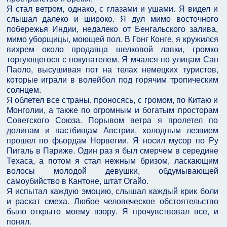
Я стал ветром, однако, с глазами и ушами. Я видел и
слышал далеко и широко. Я дул мимо восточного
побережья Индии, недалеко от Бенгальского залива,
мимо уборщицы, моющей пол. В Гонг Конге, я кружился
вихрем около продавца шелковой лавки, громко
торгующегося с покупателем. Я мчался по улицам Сан
Паоло, высушивая пот на телах немецких туристов,
которые играли в волейбол под горячим тропическим
солнцем.
Я облетел все страны, проносясь, с громом, по Китаю и
Монголии, а также по огромным и богатым просторам
Советского Союза. Порывом ветра я пролетел по
долинам и пастбищам Австрии, холодным лезвием
прошел по фьордам Норвегии. Я носил мусор по Ру
Пигаль в Париже. Один раз я был смерчем в середине
Техаса, а потом я стал нежным бризом, ласкающим
волосы молодой девушки, обдумывающей
самоубийство в Кантоне, штат Огайо.
Я испытал каждую эмоцию, слышал каждый крик боли
и раскат смеха. Любое человеческое обстоятельство
было открыто моему взору. Я прочувствовал все, и
понял.