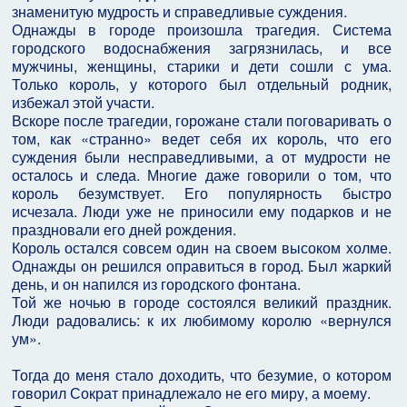
знаменитую мудрость и справедливые суждения.
Однажды в городе произошла трагедия. Система
городского водоснабжения загрязнилась, и все
мужчины, женщины, старики и дети сошли с ума.
Только король, у которого был отдельный родник,
избежал этой участи.
Вскоре после трагедии, горожане стали поговаривать о
том, как «странно» ведет себя их король, что его
суждения были несправедливыми, а от мудрости не
осталось и следа. Многие даже говорили о том, что
король безумствует. Его популярность быстро
исчезала. Люди уже не приносили ему подарков и не
праздновали его дней рождения.
Король остался совсем один на своем высоком холме.
Однажды он решился оправиться в город. Был жаркий
день, и он напился из городского фонтана.
Той же ночью в городе состоялся великий праздник.
Люди радовались: к их любимому королю «вернулся
ум».
Тогда до меня стало доходить, что безумие, о котором
говорил Сократ принадлежало не его миру, а моему.