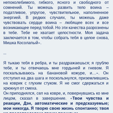
непоколебимого, гибкого, ясного и свободного от
сомнений. Ты можешь развить тело воина –
податливое, упругое, чувствительное, наполненное
энергией. В редких случаях, ты можешь даже
чувствовать сердце воина – любящее всех и все
возникающее перед тобой. Но эти качества разрознены
в тебе. Тебе не хватает целостности. Моя задача
заключается в том, чтобы собрать тебя в целое снова,
Мишка Косолапый».
...
Я тыкаю тебя в ребра, и ты раздражаешься; я грублю
тебе, и ты отвечаешь мне гордыней и гневом. Я
поскальзываюсь на банановой кожуре, и…». Он
отступил на два шага и поскользнулся, приземлившись
на коврик с глухим стуком. Я не смог сдержаться и
хрюкнул от смеха.
Он приподнялся, сел на ковре, и, повернувшись ко мне
лицом, сказал в завершение. «
Твои чувства и
реакции, Дэн, автоматические и предсказуемые;
мои никогда. Я творю свою жизнь спонтанно; твоя