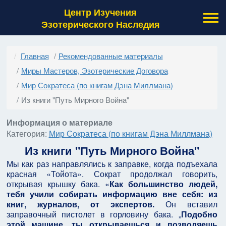
Центр Изучения
Эзотерического Наследия
Главная
Рекомендованные материалы
Миры Мастеров, Эзотерические Договора
Мир Сократеса (по книгам Дэна Миллмана)
Из книги "Путь Мирного Война"
Информация о материале
Категория:
Мир Сократеса (по книгам Дэна Миллмана)
Из книги "Путь Мирного Война"
Мы как раз направлялись к заправке, когда подъехала
красная «Тойота». Сократ продолжал говорить,
открывая крышку бака. «
Как большинство людей,
тебя учили собирать информацию вне себя: из
книг, журналов, от экспертов.
Он вставил
заправочный пистолет в горловину бака. „
Подобно
этой машине, ты открываешься и позволяешь