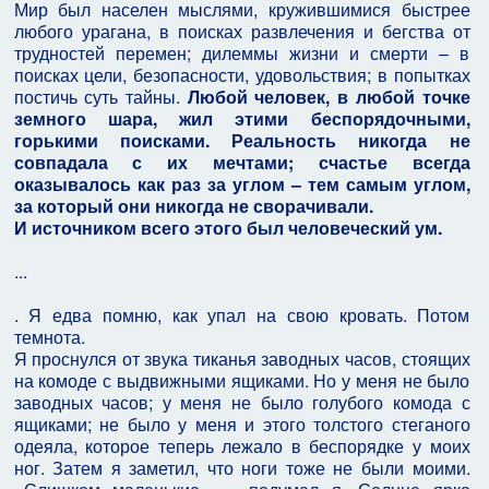
Мир был населен мыслями, кружившимися быстрее
любого урагана, в поисках развлечения и бегства от
трудностей перемен; дилеммы жизни и смерти – в
поисках цели, безопасности, удовольствия; в попытках
постичь суть тайны.
Любой человек, в любой точке
земного шара, жил этими беспорядочными,
горькими поисками. Реальность никогда не
совпадала с их мечтами; счастье всегда
оказывалось как раз за углом – тем самым углом,
за который они никогда не сворачивали.
И источником всего этого был человеческий ум.
...
. Я едва помню, как упал на свою кровать. Потом
темнота.
Я проснулся от звука тиканья заводных часов, стоящих
на комоде с выдвижными ящиками. Но у меня не было
заводных часов; у меня не было голубого комода с
ящиками; не было у меня и этого толстого стеганого
одеяла, которое теперь лежало в беспорядке у моих
ног. Затем я заметил, что ноги тоже не были моими.