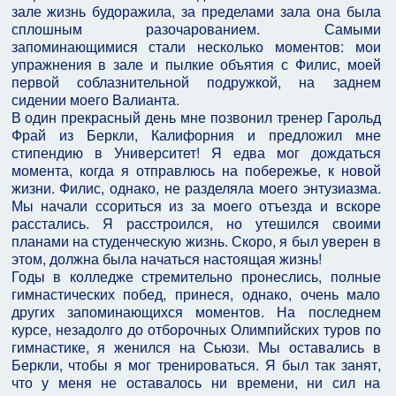
зале жизнь будоражила, за пределами зала она была
сплошным разочарованием. Самыми
запоминающимися стали несколько моментов: мои
упражнения в зале и пылкие объятия с Филис, моей
первой соблазнительной подружкой, на заднем
сидении моего Валианта.
В один прекрасный день мне позвонил тренер Гарольд
Фрай из Беркли, Калифорния и предложил мне
стипендию в Университет! Я едва мог дождаться
момента, когда я отправлюсь на побережье, к новой
жизни. Филис, однако, не разделяла моего энтузиазма.
Мы начали ссориться из за моего отъезда и вскоре
расстались. Я расстроился, но утешился своими
планами на студенческую жизнь. Скоро, я был уверен в
этом, должна была начаться настоящая жизнь!
Годы в колледже стремительно пронеслись, полные
гимнастических побед, принеся, однако, очень мало
других запоминающихся моментов. На последнем
курсе, незадолго до отборочных Олимпийских туров по
гимнастике, я женился на Сьюзи. Мы оставались в
Беркли, чтобы я мог тренироваться. Я был так занят,
что у меня не оставалось ни времени, ни сил на