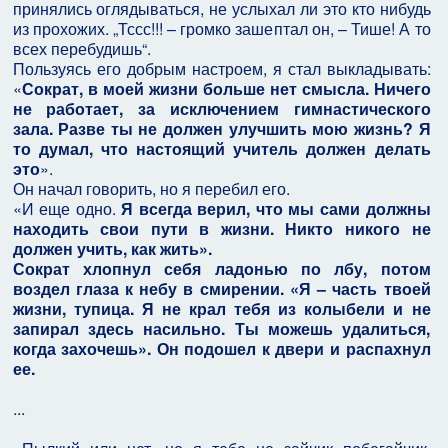
принялись оглядываться, не услыхал ли это кто нибудь
из прохожих. „Тссс!!! – громко зашептал он, – Тише! А то
всех перебудишь“.
Пользуясь его добрым настроем, я стал выкладывать:
«
Сократ, в моей жизни больше нет смысла. Ничего
не работает, за исключением гимнастического
зала. Разве ты не должен улучшить мою жизнь? Я
то думал, что настоящий учитель должен делать
это
».
Он начал говорить, но я перебил его.
«И еще одно.
Я всегда верил, что мы сами должны
находить свои пути в жизни. Никто никого не
должен учить, как жить».
Сократ хлопнул себя ладонью по лбу, потом
воздел глаза к небу в смирении. «Я – часть твоей
жизни, тупица. Я не крал тебя из колыбели и не
запирал здесь насильно. Ты можешь удалиться,
когда захочешь». Он подошел к двери и распахнул
ее.
...