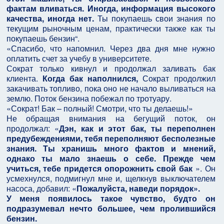
фактам вливаться. Иногда, информация высокого
качества, иногда нет.
Ты покупаешь свои знания по
текущим рыночным ценам, практически также как ты
покупаешь бензин“.
«Спасибо, что напомнил. Через два дня мне нужно
оплатить счет за учебу в университете.
Сократ только кивнул и продолжал заливать бак
клиента.
Когда бак наполнился,
Сократ продолжил
закачивать топливо, пока оно не начало выливаться на
землю. Поток бензина побежал по тротуару.
«Сократ! Бак – полный! Смотри, что ты делаешь!»
Не обращая внимания на бегущий поток, он
продолжал: «
Дэн, как и этот бак, ты переполнен
предубеждениями, тебя переполняют бесполезные
знания. Ты хранишь много фактов и мнений,
однако ты мало знаешь о себе. Прежде чем
учиться, тебе придется опорожнить свой бак
». Он
усмехнулся, подмигнул мне и, щелкнув выключателем
насоса, добавил: «
Пожалуйста, наведи порядок».
У меня появилось такое чувство, будто он
подразумевал нечто большее, чем пролившийся
бензин.