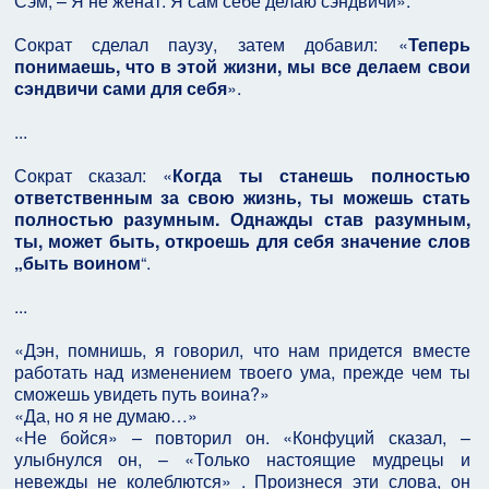
Сэм, – Я не женат. Я сам себе делаю сэндвичи».
Сократ сделал паузу, затем добавил: «
Теперь
понимаешь, что в этой жизни, мы все делаем свои
сэндвичи сами для себя
».
...
Сократ сказал: «
Когда ты станешь полностью
ответственным за свою жизнь, ты можешь стать
полностью разумным. Однажды став разумным,
ты, может быть, откроешь для себя значение слов
„быть воином
“.
...
«Дэн, помнишь, я говорил, что нам придется вместе
работать над изменением твоего ума, прежде чем ты
сможешь увидеть путь воина?»
«Да, но я не думаю…»
«Не бойся» – повторил он. «Конфуций сказал, –
улыбнулся он, – «Только настоящие мудрецы и
невежды не колеблются» . Произнеся эти слова, он