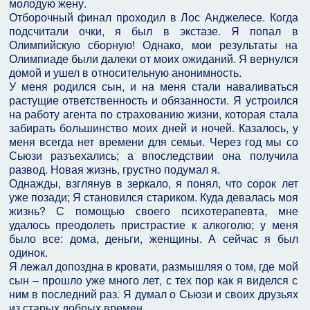
молодую жену.
Отборочный финал проходил в Лос Анджелесе. Когда
подсчитали очки, я был в экстазе. Я попал в
Олимпийскую сборную! Однако, мои результаты на
Олимпиаде были далеки от моих ожиданий. Я вернулся
домой и ушел в относительную анонимность.
У меня родился сын, и на меня стали наваливаться
растущие ответственность и обязанности. Я устроился
на работу агента по страхованию жизни, которая стала
забирать большинство моих дней и ночей. Казалось, у
меня всегда нет времени для семьи. Через год мы со
Сьюзи разъехались; а впоследствии она получила
развод. Новая жизнь, грустно подумал я.
Однажды, взглянув в зеркало, я понял, что сорок лет
уже позади; Я становился стариком. Куда девалась моя
жизнь? С помощью своего психотерапевта, мне
удалось преодолеть пристрастие к алкоголю; у меня
было все: дома, деньги, женщины. А сейчас я был
одинок.
Я лежал допоздна в кровати, размышляя о том, где мой
сын – прошло уже много лет, с тех пор как я виделся с
ним в последний раз. Я думал о Сьюзи и своих друзьях
из старых добрых времен.