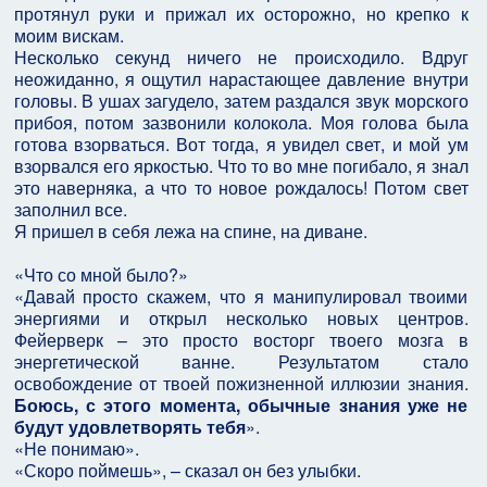
протянул руки и прижал их осторожно, но крепко к
моим вискам.
Несколько секунд ничего не происходило. Вдруг
неожиданно, я ощутил нарастающее давление внутри
головы. В ушах загудело, затем раздался звук морского
прибоя, потом зазвонили колокола. Моя голова была
готова взорваться. Вот тогда, я увидел свет, и мой ум
взорвался его яркостью. Что то во мне погибало, я знал
это наверняка, а что то новое рождалось! Потом свет
заполнил все.
Я пришел в себя лежа на спине, на диване.
«Что со мной было?»
«Давай просто скажем, что я манипулировал твоими
энергиями и открыл несколько новых центров.
Фейерверк – это просто восторг твоего мозга в
энергетической ванне. Результатом стало
освобождение от твоей пожизненной иллюзии знания.
Боюсь, с этого момента, обычные знания уже не
будут удовлетворять тебя
».
«Не понимаю».
«Скоро поймешь», – сказал он без улыбки.