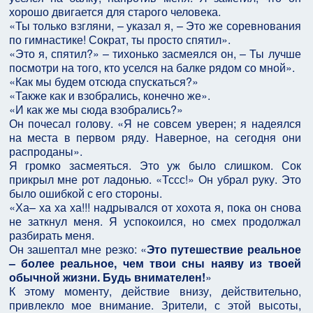
хорошо двигается для старого человека.
«Ты только взгляни, – указал я, – Это же соревнования
по гимнастике! Сократ, ты просто спятил».
«Это я, спятил?» – тихонько засмеялся он, – Ты лучше
посмотри на того, кто уселся на балке рядом со мной».
«Как мы будем отсюда спускаться?»
«Также как и взобрались, конечно же».
«И как же мы сюда взобрались?»
Он почесал голову. «Я не совсем уверен; я надеялся
на места в первом ряду. Наверное, на сегодня они
распроданы».
Я громко засмеяться. Это уж было слишком. Сок
прикрыл мне рот ладонью. «Тссс!» Он убрал руку. Это
было ошибкой с его стороны.
«Ха– ха ха ха!!! надрывался от хохота я, пока он снова
не заткнул меня. Я успокоился, но смех продолжал
разбирать меня.
Он зашептал мне резко: «
Это путешествие реальное
– более реальное, чем твои сны наяву из твоей
обычной жизни. Будь внимателен!
»
К этому моменту, действие внизу, действительно,
привлекло мое внимание. Зрители, с этой высоты,