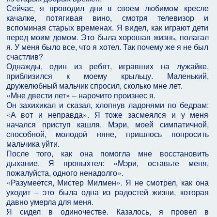
Сейчас, я проводил дни в своем любимом кресле
качалке, потягивая вино, смотря телевизор и
вспоминая старых временах. Я видел, как играют дети
перед моим домом. Это была хорошая жизнь, полагал
я. У меня было все, что я хотел. Так почему же я не был
счастлив?
Однажды, один из ребят, игравших на лужайке,
приблизился к моему крыльцу. Маленький,
дружелюбный мальчик спросил, сколько мне лет.
«Мне двести лет» – нарочито произнес я.
Он захихикал и сказал, хлопнув ладонями по бедрам:
«А вот и неправда». Я тоже засмеялся и у меня
начался приступ кашля. Мэри, моей симпатичной,
способной, молодой няне, пришлось попросить
мальчика уйти.
После того, как она помогла мне восстановить
дыхание. Я пропыхтел: «Мэри, оставьте меня,
пожалуйста, одного ненадолго».
«Разумеется, Мистер Милмен». Я не смотрел, как она
уходит – это была одна из радостей жизни, которая
давно умерла для меня.
Я сидел в одиночестве. Казалось, я провел в