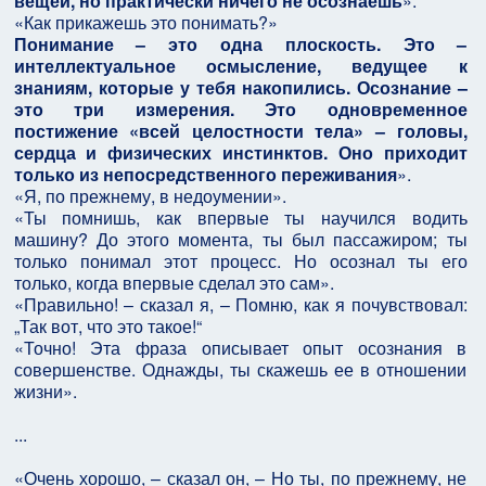
вещей, но практически ничего не осознаешь
».
«Как прикажешь это понимать?»
Понимание – это одна плоскость. Это –
интеллектуальное осмысление, ведущее к
знаниям, которые у тебя накопились. Осознание –
это три измерения. Это одновременное
постижение «всей целостности тела» – головы,
сердца и физических инстинктов. Оно приходит
только из непосредственного переживания
».
«Я, по прежнему, в недоумении».
«Ты помнишь, как впервые ты научился водить
машину? До этого момента, ты был пассажиром; ты
только понимал этот процесс. Но осознал ты его
только, когда впервые сделал это сам».
«Правильно! – сказал я, – Помню, как я почувствовал:
„Так вот, что это такое!“
«Точно! Эта фраза описывает опыт осознания в
совершенстве. Однажды, ты скажешь ее в отношении
жизни».
...
«Очень хорошо, – сказал он, – Но ты, по прежнему, не