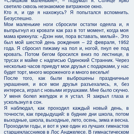
«Слишком маленькие», – подумал я. Солнце ярко
светило сквозь незнакомое витражное окно.
Кто я, и где я нахожусь? Я попытался вспомнить.
Безуспешно.
Мои маленькие ноги сбросили остатки одеяла и, я
выпрыгнул из кровати как раз в тот момент, когда моя
мама крикнула: «Дээн нии, пора вставать, милый». Это
был мой шестой день рождения – 22 февраля, 1952
года. Я сбросил пижаму на пол и, ногой, пнул ее под
кровать. Потом бегом бросился вниз по лестнице, в
трусах и майке с надписью Одинокий Странник. Через
несколько часов приедут мои друзья с подарками, у нас
будет торт, много мороженого и много веселья!
После того, как были выброшены праздничные
украшения, и все мои друзья разъехались, я, без
интереса, играл с новыми игрушками. Мне было скучно.
У меня болел желудок и я устал. Я закрыл глаза и
ускользнул в сон.
Я наблюдал, как проходил каждый новый день, в
точности, как предыдущий: в будние дни школа, потом
выходные, школа, выходные, лето, осень, зима и весна.
Проходили годы, и вот я уже один из лучших гимнастов
старшеклассников в Лос Анджелесе. В гимнастическом