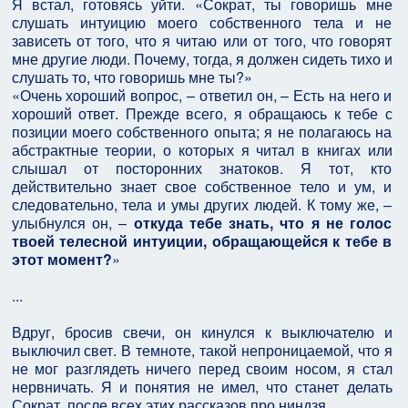
Я встал, готовясь уйти. «Сократ, ты говоришь мне
слушать интуицию моего собственного тела и не
зависеть от того, что я читаю или от того, что говорят
мне другие люди. Почему, тогда, я должен сидеть тихо и
слушать то, что говоришь мне ты?»
«Очень хороший вопрос, – ответил он, – Есть на него и
хороший ответ. Прежде всего, я обращаюсь к тебе с
позиции моего собственного опыта; я не полагаюсь на
абстрактные теории, о которых я читал в книгах или
слышал от посторонних знатоков. Я тот, кто
действительно знает свое собственное тело и ум, и
следовательно, тела и умы других людей. К тому же, –
улыбнулся он, –
откуда тебе знать, что я не голос
твоей телесной интуиции, обращающейся к тебе в
этот момент?
»
...
Вдруг, бросив свечи, он кинулся к выключателю и
выключил свет. В темноте, такой непроницаемой, что я
не мог разглядеть ничего перед своим носом, я стал
нервничать. Я и понятия не имел, что станет делать
Сократ, после всех этих рассказов про ниндзя…