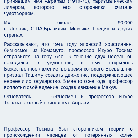
принявшим имя Авраhам (1910-73), харизматическим
лидером, которого его сторонники считали
чудотворцем.
Их около 50,000
в Японии, США,Бразилии, Мексике, Греции и других
странах.
Рассказывают, что 1948 году японский христианин,
бизнесмен из Комамута, профессор Икуро Тэсима
отправился на гору Асо. В течение двух недель он
находился в уединении, и ему открылось
Божественное явление, во время которого Всевышний
призвал Ташиму создать движение, поддерживающее
евреев и их государство. В мае того же года профессор
воплотил своё видение, создав движение Макуя.
Основатель - бизнесмен и профессор Икуро
Тесима, который принял имя Авраам.
Профессор Тесима был сторонником теории о
происхождении японцев от потерянных колен