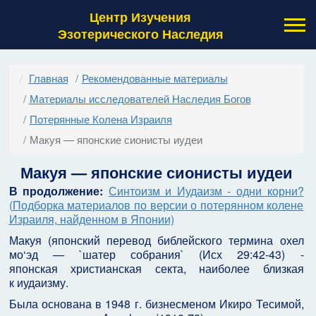
Центр Изучения
Эзотерического Наследия
Главная
Рекомендованные материалы
Материалы исследователей Наследия Богов
Потерянные Колена Израиля
Макуя — японские сионисты иудеи
Макуя — японские сионисты иудеи
В продолжение:
Синтоизм и Иудаизм - одни корни?
(Подборка материалов по версии о потерянном колене
Израиля, найденном в Японии)
Макуя (японский перевод библейского термина охел
мо‘эд — `шатер собрания` (Исх 29:42-43) -
японская христианская секта, наиболее близкая
к иудаизму.
Была основана в 1948 г. бизнесменом Икиро Тесимой,