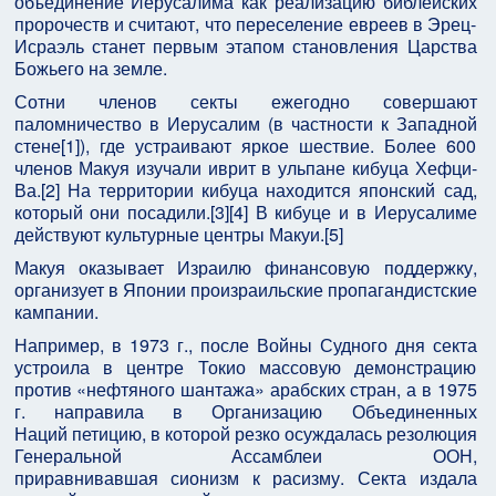
объединение Иерусалима как реализацию библейских
пророчеств и считают, что переселение евреев в Эрец-
Исраэль станет первым этапом становления Царства
Божьего на земле.
Сотни членов секты ежегодно совершают
паломничество в Иерусалим (в частности к Западной
стене[1]), где устраивают яркое шествие. Более 600
членов Макуя изучали иврит в ульпане кибуца Хефци-
Ва.[2] На территории кибуца находится японский сад,
который они посадили.[3][4] В кибуце и в Иерусалиме
действуют культурные центры Макуи.[5]
Макуя оказывает Израилю финансовую поддержку,
организует в Японии произраильские пропагандистские
кампании.
Например, в 1973 г., после Войны Судного дня секта
устроила в центре Токио массовую демонстрацию
против «нефтяного шантажа» арабских стран, а в 1975
г. направила в Организацию Объединенных
Наций петицию, в которой резко осуждалась резолюция
Генеральной Ассамблеи ООН,
приравнивавшая сионизм к расизму. Секта издала