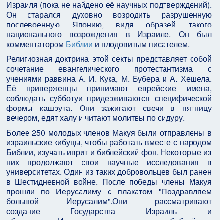
Израиля (пока не найдено её научных подтверждений).
Он старался духовно возродить разрушенную
послевоенную Японию, видя образей такого
национального возрождения в Израиле. Он был
комментатором
Библии
и плодовитым писателем.
Религиозная доктрина этой секты представляет собой
сочетание евангелического протестантизма с
учениями раввина А. И. Кука, М. Бубера и А. Хешела.
Её приверженцы принимают еврейские имена,
соблюдать субботуи придерживаются специфической
формы кашрута. Они зажигают свечи в пятницу
вечером, едят халу и читают молитвы по сидуру.
Более 250 молодых членов Макуя были отправлены в
израильские кибуцы, чтобы работать вместе с народом
Библии, изучать иврит и библейский фон. Некоторые из
них продолжают свои научные исследования в
университетах. Один из таких добровольцев был ранен
в Шестидневной войне. После победы члены Макуя
прошли по Иерусалиму с плакатом "Поздравляем
большой Иерусалим".Они рассматривают
создание Государства Израиль и