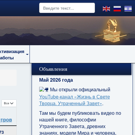
ктивизация
работы
Объявления
Май 2026 года
Мы открыли официальный
YouTube‑канал «Жизнь в Свете
Кол-во строк:
Творца. Утраченный Завет»
.
Там мы будем публиковать видео по
тров
нашей книге, философии
Утраченного Завета, древних
73
знаниях, модели Мира и человека,