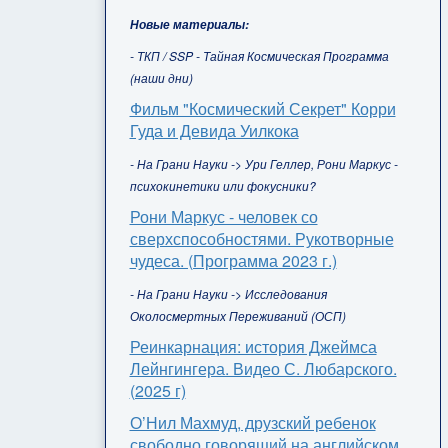
Новые материалы:
- ТКП / SSP - Тайная Космическая Программа
(наши дни)
Фильм "Космический Секрет" Корри
Гуда и Девида Уилкока
- На Грани Науки -> Ури Геллер, Рони Маркус -
психокинетики или фокусники?
Рони Маркус - человек со
сверхспособностями. Рукотворные
чудеса. (Программа 2023 г.)
- На Грани Науки -> Исследования
Околосмертных Переживаний (ОСП)
Реинкарнация: история Джеймса
Лейнгингера. Видео С. Любарского.
(2025 г)
О’Нил Махмуд, друзский ребенок
свободно говорящий на английском,