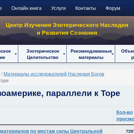
е
Онлайн книга
Услуги
Контакты
Форум
Центр Изучения Эзотерического Наследия
и Развития Сознания
еское
Эзотерическое
Рекомендованные
Объе
ие
Целительство
материалы
Материалы исследователей Наследия Богов
Торе
оамерике, параллели к Торе
Кол-во
просмо
 материалов по местам силы Центральной
729