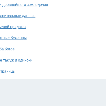
и древнейшего земледелия
лнительные данные
евой придаток
жные беженцы
ба богов
е так уж и одиноки
страницы
следам Ковчега Завета" (ЛАИ)
идео-лекция Земля Баала (ЛАИ)