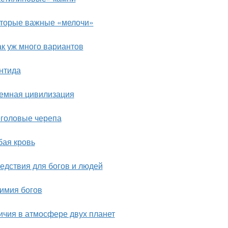
торые важные «мелочи»
ак уж много вариантов
нтида
емная цивилизация
головые черепа
бая кровь
едствия для богов и людей
имия богов
ичия в атмосфере двух планет