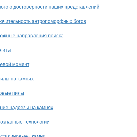
ого о достоверности наших представлений
ючительность антропоморфных богов
ожные направления поиска
литы
евой момент
илы на камнях
овые пилы
ние надрезы на камнях
ознанные технологии
стилиновые» камни