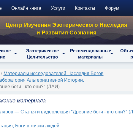
е
Онлайн книга
Услуги
Контакты
Форум
Центр Изучения Эзотерического Наследия
и Развития Сознания
еское
Эзотерическое
Рекомендованные
Объе
ие
Целительство
материалы
Материалы исследователей Наследия Богов
аборатория Альтернативной Истории.
ние боги - кто они?" (ЛАИ)
жание материала
кляров — Статья и видеолекция "Древние боги - кто они?" (
тация, Боги в жизни людей