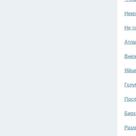
Неко
Не т
Атла
Внез
Яйце
Голу
Посл
Биох
Разл