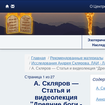
О Центр
Эзотерич
Наслед
Главная
Рекомендованные материалы
Исследования Андрея Склярова. ЛАИ - Л
А. Скляров — Статья и видеолекция "Древ
Страница 1 из 27
Содер
А. Скляров —
Статья и
А. С
видеолекция
Анно
"Древние боги -