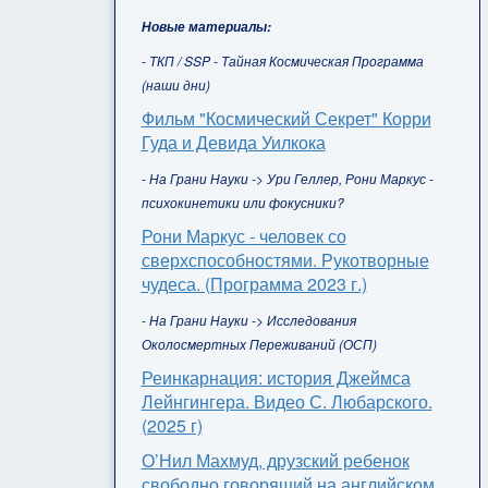
Новые материалы:
- ТКП / SSP - Тайная Космическая Программа
(наши дни)
Фильм "Космический Секрет" Корри
Гуда и Девида Уилкока
- На Грани Науки -> Ури Геллер, Рони Маркус -
психокинетики или фокусники?
Рони Маркус - человек со
сверхспособностями. Рукотворные
чудеса. (Программа 2023 г.)
- На Грани Науки -> Исследования
Околосмертных Переживаний (ОСП)
Реинкарнация: история Джеймса
Лейнгингера. Видео С. Любарского.
(2025 г)
О’Нил Махмуд, друзский ребенок
свободно говорящий на английском,