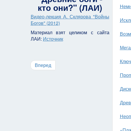
кто они?" (ЛАИ)
Немн
Видео-лекция А. Склярова "Войны
Искл
Богов" (2012)
Материал взят целиком с сайта
Возм
ЛАИ:
Источник
Мега
Ключ
Вперед
Проп
Диск
Древ
Неоп
«Пла