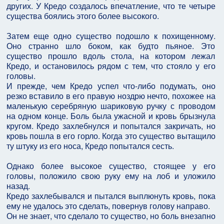
других. У Кредо создалось впечатление, что те четыре
существа боялись этого более высокого.
Затем еще одно существо подошло к похищенному.
Оно странно шло боком, как будто пьяное. Это
существо прошло вдоль стола, на котором лежал
Кредо, и остановилось рядом с тем, что стояло у его
головы.
И прежде, чем Кредо успел что-либо подумать, оно
резко вставило в его правую ноздрю нечто, похожее на
маленькую серебряную шариковую ручку с проводом
на одном конце. Боль была ужасной и кровь брызнула
кругом. Кредо захлебнулся и попытался закричать, но
кровь пошла в его горло. Когда это существо вытащило
ту штуку из его носа, Кредо попытался сесть.
Однако более высокое существо, стоящее у его
головы, положило свою руку ему на лоб и уложило
назад.
Кредо захлебывался и пытался выплюнуть кровь, пока
ему не удалось это сделать, повернув голову направо.
Он не знает, что сделало то существо, но боль внезапно