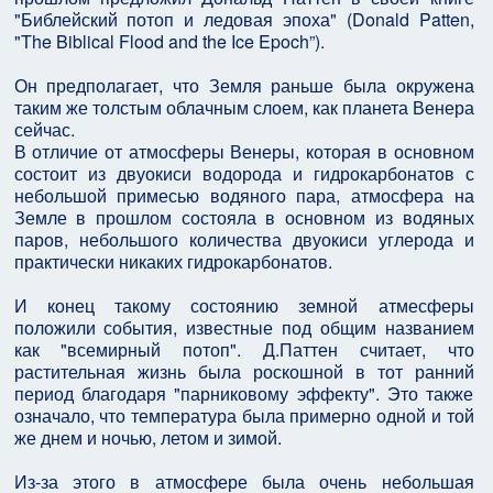
"Библейский потоп и ледовая эпоха" (Donald Patten,
"The Biblical Flood and the Ice Epoch”).
Он предполагает, что Земля раньше была окружена
таким же толстым облачным слоем, как планета Венера
сейчас.
В отличие от атмосферы Венеры, которая в основном
состоит из двуокиси водорода и гидрокарбонатов с
небольшой примесью водяного пара, атмосфера на
Земле в прошлом состояла в основном из водяных
паров, небольшого количества двуокиси углерода и
практически никаких гидрокарбонатов.
И конец такому состоянию земной атмесферы
положили события, известные под общим названием
как "всемирный потоп". Д.Паттен считает, что
растительная жизнь была роскошной в тот ранний
период благодаря "парниковому эффекту". Это также
означало, что температура была примерно одной и той
же днем и ночью, летом и зимой.
Из-за этого в атмосфере была очень небольшая