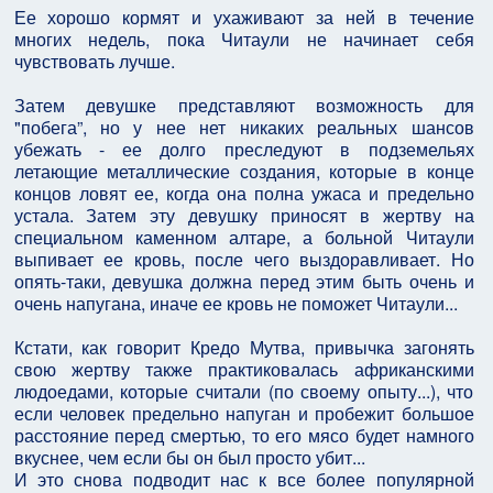
Ее хорошо кормят и ухаживают за ней в течение
многих недель, пока Читаули не начинает себя
чувствовать лучше.
Затем девушке представляют возможность для
"побега”, но у нее нет никаких реальных шансов
убежать - ее долго преследуют в подземельях
летающие металлические создания, которые в конце
концов ловят ее, когда она полна ужаса и предельно
устала. Затем эту девушку приносят в жертву на
специальном каменном алтаре, а больной Читаули
выпивает ее кровь, после чего выздоравливает. Но
опять-таки, девушка должна перед этим быть очень и
очень напугана, иначе ее кровь не поможет Читаули...
Кстати, как говорит Кредо Мутва, привычка загонять
свою жертву также практиковалась африканскими
людоедами, которые считали (по своему опыту...), что
если человек предельно напуган и пробежит большое
расстояние перед смертью, то его мясо будет намного
вкуснее, чем если бы он был просто убит...
И это снова подводит нас к все более популярной