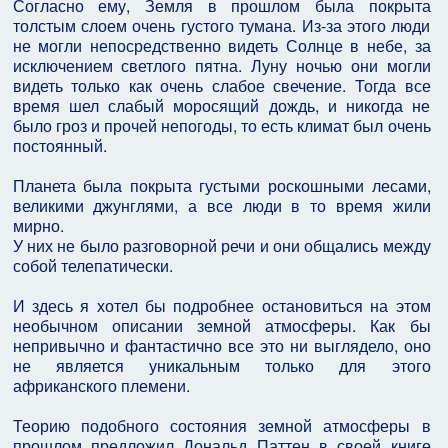
Согласно ему, Земля в прошлом была покрыта
толстым слоем очень густого тумана. Из-за этого люди
не могли непосредственно видеть Солнце в небе, за
исключением светлого пятна. Луну ночью они могли
видеть только как очень слабое свечение. Тогда все
время шел слабый моросящий дождь, и никогда не
было гроз и прочей непогоды, то есть климат был очень
постоянный.
Планета была покрыта густыми роскошными лесами,
великими джунглями, а все люди в то время жили
мирно.
У них не было разговорной речи и они общались между
собой телепатически.
И здесь я хотел бы подробнее остановиться на этом
необычном описании земной атмосферы. Как бы
непривычно и фантастично все это ни выглядело, оно
не является уникальным только для этого
африканского племени.
Теорию подобного состояния земной атмосферы в
прошлом предложил Дональд Паттен в своей книге