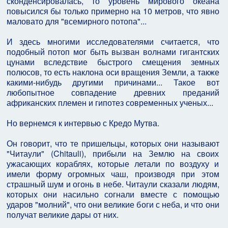
сконденсировалась, то уровень мирового океана
повысился бы только примерно на 10 метров, что явно
маловато для "всемирного потопа"...
И здесь многими исследователями считается, что
подобный потоп мог быть вызван волнами гигантских
цунами вследствие быстрого смещения земных
полюсов, то есть наклона оси вращения Земли, а также
какими-нибудь другими причинами... Такое вот
любопытное совпадение древних преданий
африканских племен и гипотез современных ученых...
Но вернемся к интервью с Кредо Мутва.
Он говорит, что те пришельцы, которых они называют
"Читаули" (Chitauli), прибыли на Землю на своих
ужасающих кораблях, которые летали по воздуху и
имели форму огромных чаш, производя при этом
страшный шум и огонь в небе. Читаули сказали людям,
которых они насильно согнали вместе с помощью
ударов "молний", что они великие боги с неба, и что они
получат великие дары от них.