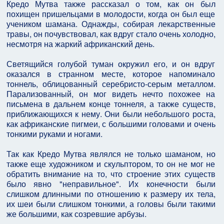
Кредо Мутва также рассказал о том, как он был
похищен пришельцами в молодости, когда он был еще
учеником шамана. Однажды, собирая лекарственные
травы, он почувствовал, как вдруг стало очень холодно,
несмотря на жаркий африканский день.
Светящийся голубой туман окружил его, и он вдруг
оказался в странном месте, которое напоминало
тоннель, облицованный серебристо-серым металлом.
Парализованный, он мог видеть нечто похожее на
письмена в дальнем конце тоннеля, а также существ,
приближающихся к нему. Они были небольшого роста,
как африканские пигмеи, с большими головами и очень
тонкими руками и ногами.
Так как Кредо Мутва являлся не только шаманом, но
также еще художником и скульптором, то он не мог не
обратить внимание на то, что строение этих существ
было явно "неправильное". Их конечности были
слишком длинными по отношению к размеру их тела,
их шеи были слишком тонкими, а головы были такими
же большими, как созревшие арбузы.