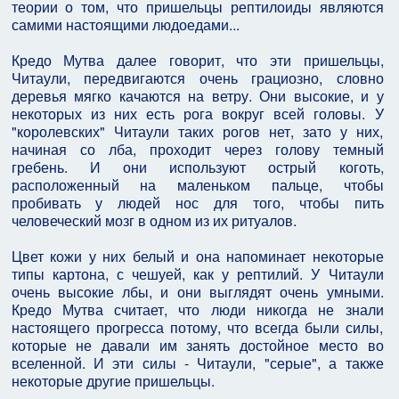
теории о том, что пришельцы рептилоиды являются
самими настоящими людоедами...
Кредо Мутва далее говорит, что эти пришельцы,
Читаули, передвигаются очень грациозно, словно
деревья мягко качаются на ветру. Они высокие, и у
некоторых из них есть рога вокруг всей головы. У
"королевских" Читаули таких рогов нет, зато у них,
начиная со лба, проходит через голову темный
гребень. И они используют острый коготь,
расположенный на маленьком пальце, чтобы
пробивать у людей нос для того, чтобы пить
человеческий мозг в одном из их ритуалов.
Цвет кожи у них белый и она напоминает некоторые
типы картона, с чешуей, как у рептилий. У Читаули
очень высокие лбы, и они выглядят очень умными.
Кредо Мутва считает, что люди никогда не знали
настоящего прогресса потому, что всегда были силы,
которые не давали им занять достойное место во
вселенной. И эти силы - Читаули, "серые", а также
некоторые другие пришельцы.