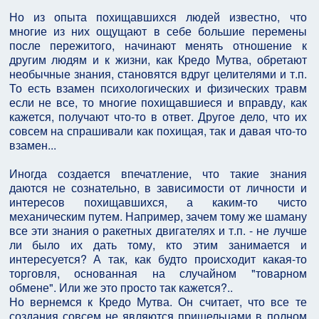
Но из опыта похищавшихся людей известно, что
многие из них ощущают в себе большие перемены
после пережитого, начинают менять отношение к
другим людям и к жизни, как Кредо Мутва, обретают
необычные знания, становятся вдруг целителями и т.п.
То есть взамен психологических и физических травм
если не все, то многие похищавшиеся и вправду, как
кажется, получают что-то в ответ. Другое дело, что их
совсем на спрашивали как похищая, так и давая что-то
взамен...
Иногда создается впечатление, что такие знания
даются не сознательно, в зависимости от личности и
интересов похищавшихся, а каким-то чисто
механическим путем. Например, зачем тому же шаману
все эти знания о ракетных двигателях и т.п. - не лучше
ли было их дать тому, кто этим занимается и
интересуется? А так, как будто происходит какая-то
торговля, основанная на случайном "товарном
обмене". Или же это просто так кажется?..
Но вернемся к Кредо Мутва. Он считает, что все те
создания совсем не являются пришельцами в полном