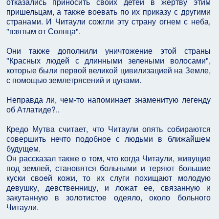
отказались приносить своих детей в жертву этим
пришельцам, а также воевать по их приказу с другими
странами. И Читаули сожгли эту страну огнем с неба,
"взятым от Солнца".
Они также дополнили уничтожение этой страны
"Красных людей с длинными зелеными волосами",
которые были первой великой цивилизацией на Земле,
с помощью землетрясений и цунами.
Неправда ли, чем-то напоминает знаменитую легенду
об Атлатиде?..
Кредо Мутва считает, что Читаули опять собираются
совершить нечто подобное с людьми в ближайшем
будущем.
Он рассказал также о том, что когда Читаули, живущие
под землей, становятся больными и теряют большие
куски свoeй кожи, то их слуги похищают молодую
девушку, девственницу, и ложат ее, связанную и
закутанную в золотистое одеяло, около больного
Читаули.