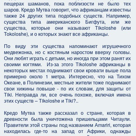
пещерах шаманов, пока поблизости не было тех
шаров. Кредо Мутва говорит, что африканцам известны
также 24 других типа подобных существ. Например,
существа типа американского Бигфута, или же
существа, которые они называют Tikoloshe (или
Tokoloshe), и о которых знают все африканцы.
По виду эти существа напоминают игрушечного
медвежонка, но с костяным наростом вверху головы.
Они любят играть с детьми, но иногда при этом ранят их
своими когтями. Из-за этого Тikoloshe африканцы в
некоторых местах поднимают свои кровати выше пола
примерно около 1 метра. Интересно, что на Тихом
Океане, в Полинезии, местные жители тоже поднимают
свои хижины повыше - по их словам, для защиты от
Тiki. Неправда ли, все очень похоже, включая имена
этих существ – Тikoloshe и Тiki?..
Кредо Мутва также рассказал о стране, которая в
древности была уничтожена пришельцами Читаули.
Правители этой страны под названием Аmariri, которая
находилась где-то на запад от Африки, однажды