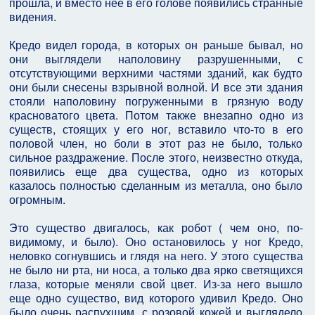
прошла, и вместо нее в его голове появились странные
видения.
Кредо видел города, в которых он раньше бывал, но
они выглядели наполовину разрушенными, с
отсутствующими верхними частями зданий, как будто
они были снесены взрывной волной. И все эти здания
стояли наполовину погруженными в грязную воду
красноватого цвета. Потом также внезапно одно из
существ, стоящих у его ног, вставило что-то в его
половой член, но боли в этот раз не было, только
сильное раздражение. После этого, неизвестно откуда,
появились еще два существа, одно из которых
казалось полностью сделанным из металла, оно было
огромным.
Это существо двигалось, как робот ( чем оно, по-
видимому, и было). Оно остановилось у ног Кредо,
неловко согнувшись и глядя на него. У этого существа
не было ни рта, ни носа, а только два ярко светящихся
глаза, которые меняли свой цвет. Из-за него вышло
еще одно существо, вид которого удивил Кредо. Оно
было очень распухшим, с розовой кожей и выглядело