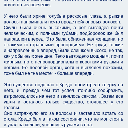
почти по-человечески.
У него были яркие голубые раскосые глаза, а рыжие
волосы напоминали нечто вроде нейлоновых волокон.
Скулы были очень высокими, а рот выглядел почти
человеческим, с полными губами, подбородок же был
направлен вперед. Это была обнаженная женщина, но
с какими-то странными пропорциями. Ее груди, тонкие
и направленные вперед, были слишком высоко, не так,
как у обычных женщин. Тело выглядело мощным, почти
жирным, но с непропорционально короткими руками и
ногами. Ее половой орган, хотя и выглядел похожим,
тоже был не "на месте" - больше впереди.
Это существо подошло к Кредо, посмотрело сверху на
него, и, прежде чем тот успел что-либо сообразить,
взгромоздилось на него и занялось сексом... Затем все
ушли и осталось только существо, стоявшее у его
головы.
Оно встряхнуло его за волосы и заставило встать со
стола. Кредо был в таком состоянии, что не мог стоять
и упал на колени, упершись руками в пол.