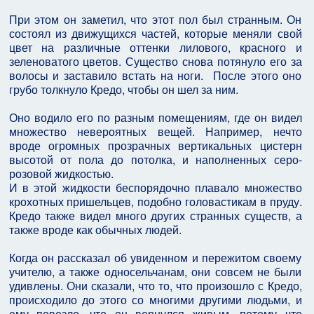
При этом он заметил, что этот пол был странным. Он
состоял из движущихся частей, которые меняли свой
цвет на различные оттенки лилового, красного и
зеленоватого цветов. Существо снова потянуло его за
волосы и заставило встать на ноги. После этого оно
грубо толкнуло Кредо, чтобы он шел за ним.
Оно водило его по разным помещениям, где он видел
множество невероятных вещей. Например, нечто
вроде огромных прозрачных вертикальных цистерн
высотой от пола до потолка, и наполненных серо-
розовой жидкостью.
И в этой жидкости беспорядочно плавало множество
крохотных пришельцев, подобно головастикам в пруду.
Кредо также видел много других странных существ, а
также вроде как обычных людей.
Когда он рассказал об увиденном и пережитом своему
учителю, а также односельчанам, они совсем не были
удивлены. Они сказали, что то, что произошло с Кредо,
происходило до этого со многими другими людьми, и
ему повезло, что он вернулся живым, потому что