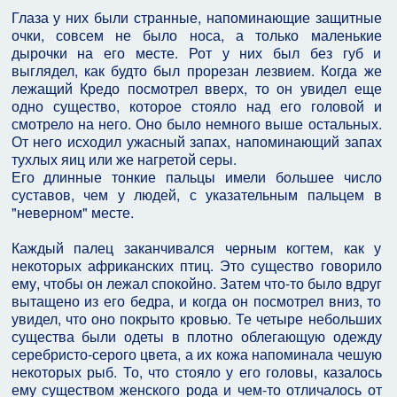
Глаза у них были странные, напоминающие защитные
очки, совсем не было носа, а только маленькие
дырочки на его месте. Рот у них был без губ и
выглядел, как будто был прорезан лезвием. Когда же
лежащий Кредо посмотрел вверх, то он увидел еще
одно существо, которое стояло над его головой и
смотрело на него. Оно было немного выше остальных.
От него исходил ужасный запах, напоминающий запах
тухлых яиц или же нагретой серы.
Его длинные тонкие пальцы имели большее число
суставов, чем у людей, с указательным пальцем в
"неверном" месте.
Каждый палец заканчивался черным когтем, как у
некоторых африканских птиц. Это существо говорило
ему, чтобы он лежал спокойно. Затем что-то было вдруг
вытащено из его бедра, и когда он посмотрел вниз, то
увидел, что оно покрыто кровью. Те четыре небольших
существа были одеты в плотно облегающую одежду
серебристо-серого цвета, а их кожа напоминала чешую
некоторых рыб. То, что стояло у его головы, казалось
ему существом женского рода и чем-то отличалось от