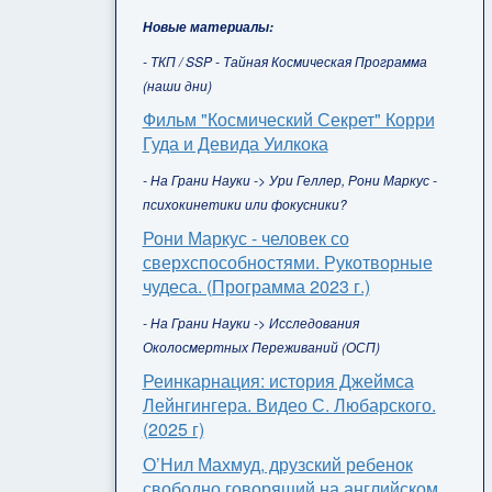
Новые материалы:
- ТКП / SSP - Тайная Космическая Программа
(наши дни)
Фильм "Космический Секрет" Корри
Гуда и Девида Уилкока
- На Грани Науки -> Ури Геллер, Рони Маркус -
психокинетики или фокусники?
Рони Маркус - человек со
сверхспособностями. Рукотворные
чудеса. (Программа 2023 г.)
- На Грани Науки -> Исследования
Околосмертных Переживаний (ОСП)
Реинкарнация: история Джеймса
Лейнгингера. Видео С. Любарского.
(2025 г)
О’Нил Махмуд, друзский ребенок
свободно говорящий на английском,