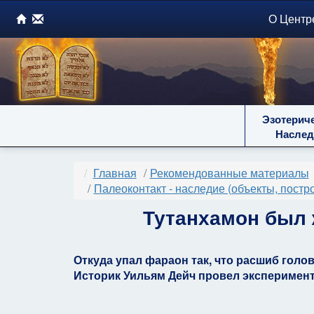
О Центр
Эзотерич
Наслед
Главная
Рекомендованные материалы
Палеоконтакт - наследие (объекты, постр
Тутанхамон был 
Откуда упал фараон так, что расшиб голо
Историк Уильям Дейч провел эксперимент 