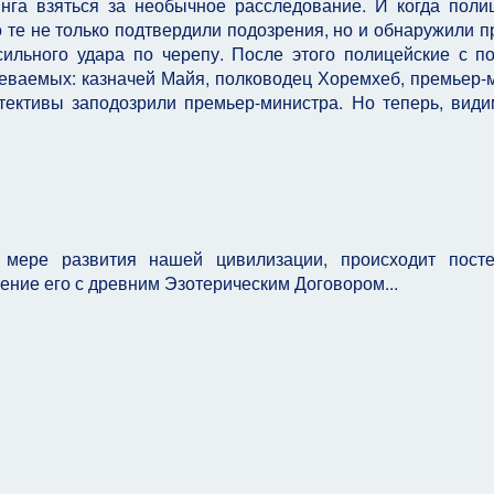
нга взяться за необычное расследование. И когда поли
о те не только подтвердили подозрения, но и обнаружили п
сильного удара по черепу. После этого полицейские с 
реваемых: казначей Майя, полководец Хоремхеб, премьер-
ективы заподозрили премьер-министра. Но теперь, види
 мере развития нашей цивилизации, происходит пост
ение его с древним Эзотерическим Договором...
еопса раскрыта?
ита был танцплощадкой?