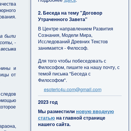
ачества
тюрного
2. Беседа на тему "Договор
ования.
Утраченного Завета"
В Центре направлением Развития
Сознания, Модели Мира,
та были
Исследований Древних Текстов
соты, -
занимается - Философ.
 весьма
Для того чтобы побеседовать с
Философом, пишите на нашу почту, с
нчины и
темой письма "Беседа с
ницы от
Философом".
.
esoteric4u.com@gmail.com
 следов
омощью
2
023 год
которое
Мы разместили
новую вводную
статью
на главной странице
нашего сайта.
араона,