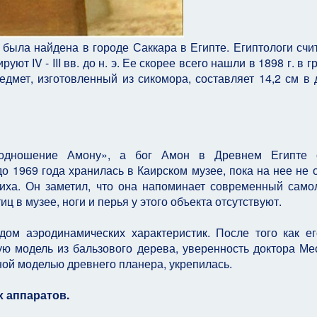
ыла найдена в городе Саккара в Египте. Египтологи счи
т IV - III вв. до н. э. Ее скорее всего нашли в 1898 г. в 
дмет, изготовленный из сикомора, составляет 14,2 см в 
Подношение Амону», а бог Амон в Древнем Египте 
о 1969 года хранилась в Каирском музее, пока на нее не 
ха. Он заметил, что она напоминает современный само
иц в музее, ноги и перья у этого объекта отсутствуют.
ом аэродинамических характеристик. После того как ег
ю модель из бальзового дерева, уверенность доктора Ме
ной моделью древнего планера, укрепилась.
х аппаратов.