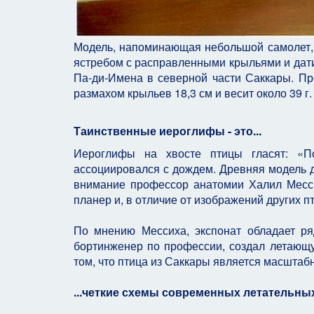
Модель, напоминающая небольшой самолет, б
ястребом с расправленными крыльями и датирую
Па-ди-Имена в северной части Саккары. Пре
размахом крыльев 18,3 см и весит около 39 г.
Таинственные иероглифы - это...
Иероглифы на хвосте птицы гласят: «
ассоциировался с дождем. Древняя модель д
внимание профессор анатомии Халил Месси
планер и, в отличие от изображений других пт
По мнению Мессиха, экспонат обладает ряд
бортинженер по профессии, создал летающу
том, что птица из Саккары является масштаб
...четкие схемы современных летательны