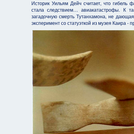
Историк Уильям Дейч считает, что гибель 
стала следствием… авиакатастрофы. К та
загадочную смерть Тутанхамона, не дающая
эксперимент со статуэткой из музея Каира - 