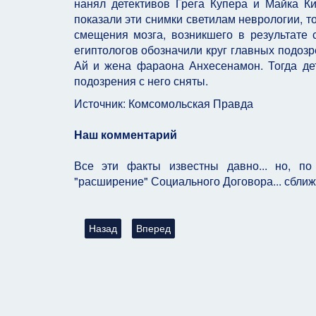
нанял детективов Грега Купера и Майка Ки
показали эти снимки светилам неврологии, т
смещения мозга, возникшего в результате 
египтологов обозначили круг главных подоз
Ай и жена фараона Анхесенамон. Тогда дет
подозрения с него сняты.
Источник: Комсомольская Правда
Наш комментарий
Все эти факты известны давно... но, по
"расширение" Социального Договора... сближ
Предыдущий: Тайна строительства пирамиды Х
Следующий: Памятник времен палеол
Назад
Вперед