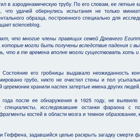
тил в аэродинамическую трубу. По его словам, ее летные к
о, что удачей обернулись испытания не только миниа
нтального образца, построенного специально для исслед
щает scienceblog.
факт, что многие члены правящих семей Древнего Егип
 которые могли быть получены вследствие падения с вы
, что в те времена вполне могли существовать хоть и
. Состояние его гробницы выдавало неожиданность ко
мировано грубо, никто не очистил стены и пол усыпаль
й церемонии хранили наспех затертые имена других людей
и года после ее обнаружения в 1925 году, не выявило
ет специалисты, исследовавшие останки фараона с п
фрагменты костей в области мозга и темное образование, 
и Геффена, задавшийся целью раскрыть загадку смерти ф