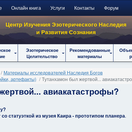
е
Онлайн книга
Услуги
Контакты
Форум
Центр Изучения Эзотерического Наследия
и Развития Сознания
еское
Эзотерическое
Рекомендованные
Объе
ие
Целительство
материалы
Материалы исследователей Наследия Богов
ойки, артефакты)
Тутанхамон был жертвой... авиакатаст
жертвой... авиакатастрофы?
ву?
со статуэткой из музея Каира - прототипом планера
.