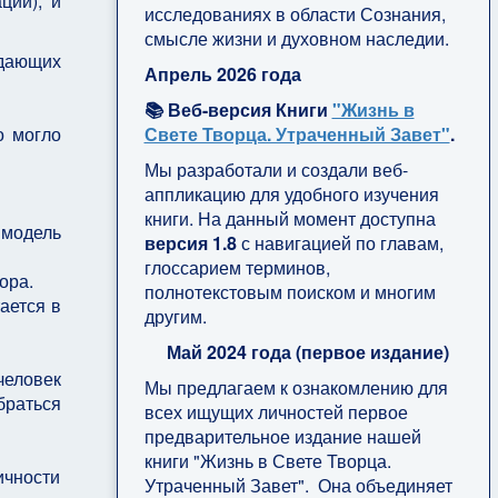
ции), и
исследованиях в области Сознания,
смысле жизни и духовном наследии.
ждающих
Апрель 2026 года
📚 Веб-версия Книги
"Жизнь в
о могло
Свете Творца. Утраченный Завет"
.
Мы разработали и создали веб-
аппликацию для удобного изучения
книги. На данный момент доступна
"модель
версия 1.8
с навигацией по главам,
глоссарием терминов,
вора.
полнотекстовым поиском и многим
ается в
другим.
Май 2024 года (первое издание)
человек
Мы предлагаем к ознакомлению для
браться
всех ищущих личностей первое
предварительное издание нашей
книги "Жизнь в Свете Творца.
ичности
Утраченный Завет". Она объединяет