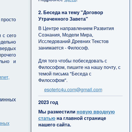
2. Беседа на тему "Договор
Утраченного Завета"
 просто
В Центре направлением Развития
Сознания, Модели Мира,
 с сего
Исследований Древних Текстов
едельно
занимается - Философ.
твердых
прочего
Для того чтобы побеседовать с
льно и
Философом, пишите на нашу почту, с
темой письма "Беседа с
Философом".
esoteric4u.com@gmail.com
шинных
2
023 год
Мы разместили
новую вводную
статью
на главной странице
нашего сайта.