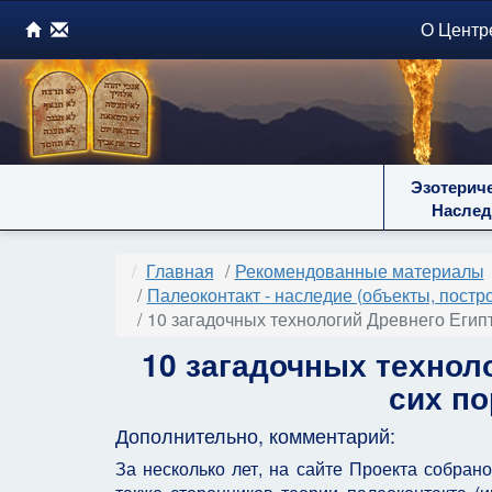
О Центр
Эзотерич
Наслед
Главная
Рекомендованные материалы
Палеоконтакт - наследие (объекты, постр
10 загадочных технологий Древнего Египт
10 загадочных технол
сих п
Дополнительно, комментарий:
За несколько лет, на сайте Проекта собран