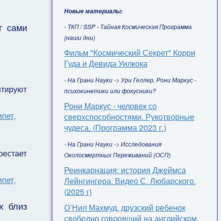
Новые материалы:
т сами
- ТКП / SSP - Тайная Космическая Программа
(наши дни)
Фильм "Космический Секрет" Корри
Гуда и Девида Уилкока
- На Грани Науки -> Ури Геллер, Рони Маркус -
итируют
психокинетики или фокусники?
Рони Маркус - человек со
сверхспособностями. Рукотворные
чудеса. (Программа 2023 г.)
- На Грани Науки -> Исследования
рестает
Околосмертных Переживаний (ОСП)
Реинкарнация: история Джеймса
Лейнгингера. Видео С. Любарского.
(2025 г)
х близ
О’Нил Махмуд, друзский ребенок
свободно говорящий на английском,