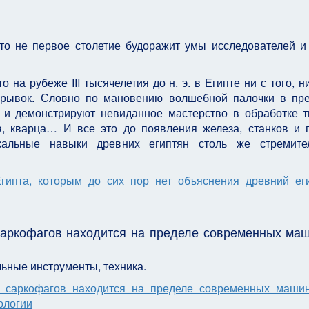
то не первое столетие будоражит умы исследователей и
 на рубеже III тысячелетия до н. э. в Египте ни с того, ни
 рывок. Словно по мановению волшебной палочки в пр
 и демонстрируют невиданное мастерство в обработке 
а, кварца… И все это до появления железа, станков и 
икальные навыки древних египтян столь же стремите
 саркофагов находится на пределе современных ма
ьные инструменты, техника.