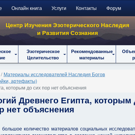
е
Онлайн книга
Услуги
Контакты
Форум
Центр Изучения Эзотерического Наследия
и Развития Сознания
еское
Эзотерическое
Рекомендованные
Объе
ие
Целительство
материалы
Материалы исследователей Наследия Богов
ойки, артефакты)
а, которым до сих пор нет объяснения
огий Древнего Египта, которым 
ор нет объяснения
о большое количество материалов социальных исследоват