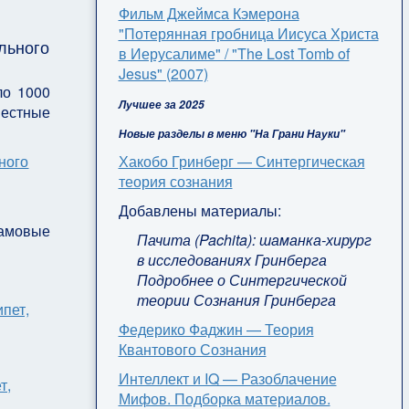
Фильм Джеймса Кэмерона
"Потерянная гробница Иисуса Христа
льного
в Иерусалиме" / "The Lost Tomb of
Jesus" (2007)
ло 1000
Лучшее за 2025
вестные
Новые разделы в меню "На Грани Науки"
Хакобо Гринберг — Синтергическая
теория сознания
Добавлены материалы:
рамовые
Пачита (Pachita): шаманка-хирург
в исследованиях Гринберга
Подробнее о Синтергической
теории Сознания Гринберга
Федерико Фаджин — Теория
Квантового Сознания
Интеллект и IQ — Разоблачение
Мифов. Подборка материалов.