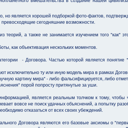
инопланетного вмешательства в создание нашей цивилиза
го, но является хорошей подборкой фото-фактов, подтвер
ии превосходящие сегодняшние возможности.
з теорий, а также не занимается изучением того "как" эт
ты, как объективация нескольких моментов.
тегории - Договора. Частью которой является понятие 
ают исключительно ту или иную модель мира в рамках Дого
аучную картину мира" - либо фальсифицируется, либо отмет
бъяснения" порой попросту притянутые за уши.
информацией, является реальным толчком к тому, чтобы 
евает вовсе не поиск удачных объяснений, а попытку разо
необходимо отказаться от всех своих убеждений.
ального Договора являются его базовые аксиомы о "перв