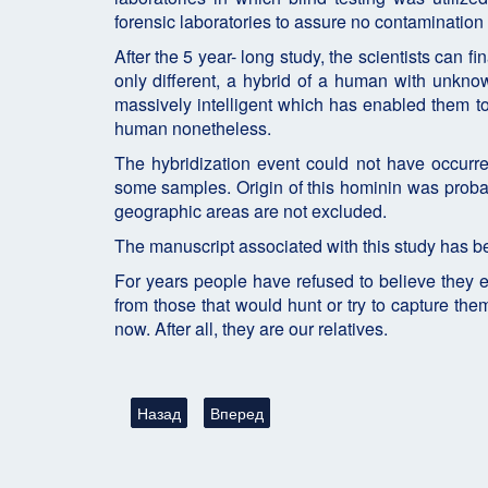
forensic laboratories to assure no contamination o
After the 5 year- long study, the scientists can f
only different, a hybrid of a human with unkno
massively intelligent which has enabled them to
human nonetheless.
The hybridization event could not have occurr
some samples. Origin of this hominin was proba
geographic areas are not excluded.
The manuscript associated with this study has b
For years people have refused to believe they ex
from those that would hunt or try to capture them
now. After all, they are our relatives.
Предыдущий: Тайны свинцовой библиотеки
Следующий: Нанотехнологиям - сотни
Назад
Вперед