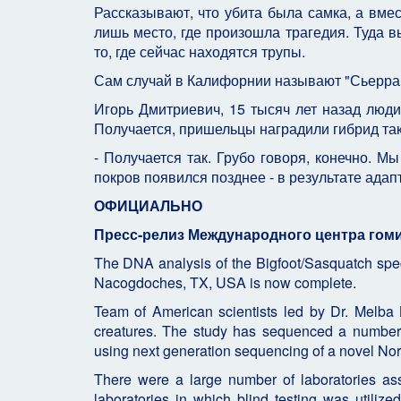
Рассказывают, что убита была самка, а вмес
лишь место, где произошла трагедия. Туда в
то, где сейчас находятся трупы.
Сам случай в Калифорнии называют "Сьерра к
Игорь Дмитриевич, 15 тысяч лет назад люди
Получается, пришельцы наградили гибрид та
- Получается так. Грубо говоря, конечно. М
покров появился позднее - в результате адап
ОФИЦИАЛЬНО
Пресс-релиз Международного центра гом
The DNA analysis of the Bigfoot/Sasquatch sp
Nacogdoches, TX, USA is now complete.
Team of American scientists led by Dr. Melba
creatures. The study has sequenced a number
using next generation sequencing of a novel No
There were a large number of laboratories ass
laboratories in which blind testing was utilize