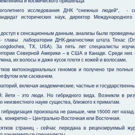
д землянина и космического пришельца
ноголетнего исследования ДНК "снежных людей", - с
андидат исторических наук, директор Международного
 доступ к сенсационным данным, анализы были проведен
- главы лаборатории ДНК-диагностики штата Техас (Dr
acogdoches, TX, USA). За пять лет специалисты изуч
ритории Северной Америки – в США и Канаде. Среди них 
люна, их волосы и даже кусок плоти с кожей и волосами.
ятков митохондриальных геномов и получено три полных
бигфутом или сасквачем.
аторий, включая академические, частные и государственны
 йети - это люди. Но гибридного вида. Возникли в рез
 неизвестного науке существа, близкого к приматам.
гибридизация произошла не раньше, чем 15000 лет назад
 конкретно – Центрально-Восточная или Восточная.
сятков страниц - сейчас передана в рецензируемый жу
т ознакомиться специалисты.