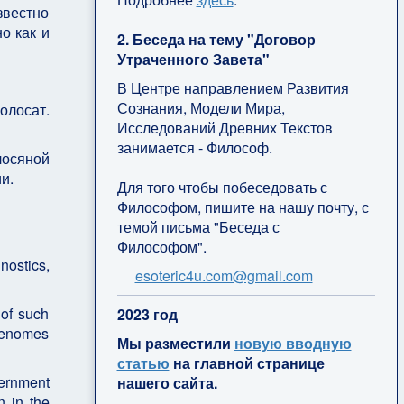
звестно
о как и
2. Беседа на тему "Договор
Утраченного Завета"
В Центре направлением Развития
Сознания, Модели Мира,
олосат.
Исследований Древних Текстов
занимается - Философ.
лосяной
и.
Для того чтобы побеседовать с
Философом, пишите на нашу почту, с
темой письма "Беседа с
Философом".
nostics,
esoteric4u.com@gmail.com
 of such
2
023 год
genomes
Мы разместили
новую вводную
статью
на главной странице
vernment
нашего сайта.
n in the