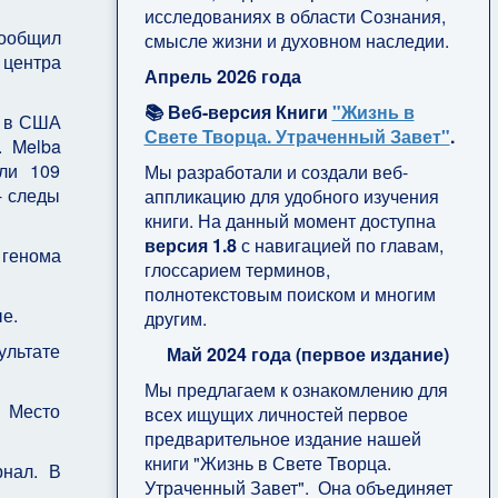
исследованиях в области Сознания,
ообщил
смысле жизни и духовном наследии.
 центра
Апрель 2026 года
📚 Веб-версия Книги
"Жизнь в
ы в США
Свете Творца. Утраченный Завет"
.
. Melba
или 109
Мы разработали и создали веб-
- следы
аппликацию для удобного изучения
книги. На данный момент доступна
версия 1.8
с навигацией по главам,
 генома
глоссарием терминов,
полнотекстовым поиском и многим
е.
другим.
ультате
Май 2024 года (первое издание)
Мы предлагаем к ознакомлению для
. Место
всех ищущих личностей первое
предварительное издание нашей
книги "Жизнь в Свете Творца.
рнал. В
Утраченный Завет". Она объединяет