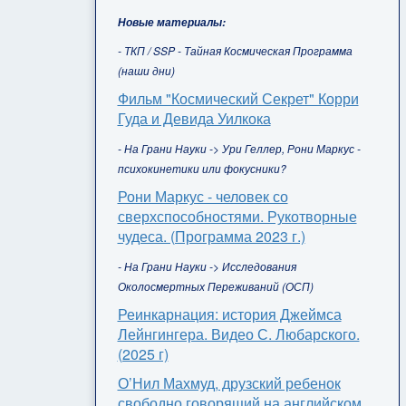
Новые материалы:
- ТКП / SSP - Тайная Космическая Программа
(наши дни)
Фильм "Космический Секрет" Корри
Гуда и Девида Уилкока
- На Грани Науки -> Ури Геллер, Рони Маркус -
психокинетики или фокусники?
Рони Маркус - человек со
сверхспособностями. Рукотворные
чудеса. (Программа 2023 г.)
- На Грани Науки -> Исследования
Околосмертных Переживаний (ОСП)
Реинкарнация: история Джеймса
Лейнгингера. Видео С. Любарского.
(2025 г)
О’Нил Махмуд, друзский ребенок
свободно говорящий на английском,