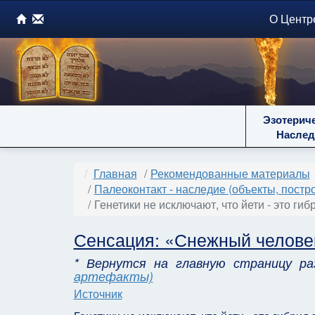
О Центр
Эзотерич
Наслед
Главная
Рекомендованные материалы
Палеоконтакт - наследие (объекты, постр
Генетики не исключают, что йети - это г
Сенсация: «Снежный челове
* Вернутся на главную страницу р
артефакты)
Источник