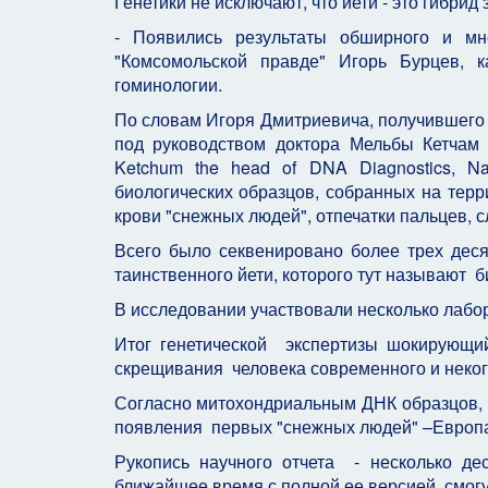
Генетики не исключают, что йети - это гибри
- Появились результаты обширного и м
"Комсомольской правде" Игорь Бурцев, к
гоминологии.
По словам Игоря Дмитриевича, получившего
под руководством доктора Мельбы Кетчам 
Ketchum the head of DNA Diagnostics, N
биологических образцов, собранных на тер
крови "снежных людей", отпечатки пальцев, с
Всего было секвенировано более трех дес
таинственного йети, которого тут называют 
В исследовании участвовали несколько лабор
Итог генетической экспертизы шокирующий:
скрещивания человека современного и некого
Согласно митохондриальным ДНК образцов, 
появления первых "снежных людей" –Европа,
Рукопись научного отчета - несколько де
ближайшее время с полной ее версией смогу