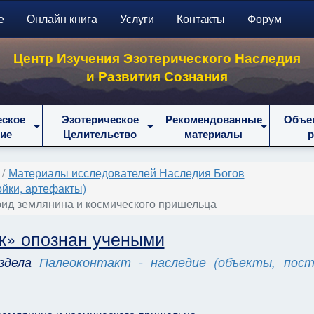
е
Онлайн книга
Услуги
Контакты
Форум
Центр Изучения Эзотерического Наследия
и Развития Сознания
еское
Эзотерическое
Рекомендованные
Объе
ие
Целительство
материалы
Материалы исследователей Наследия Богов
ойки, артефакты)
ибрид землянина и космического пришельца
к» опознан учеными
аздела
Палеоконтакт - наследие (объекты, пост