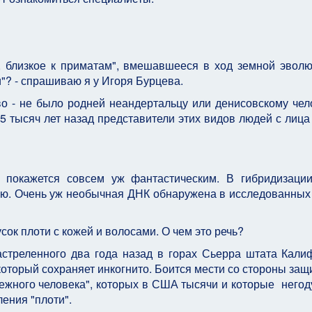
о, близкое к приматам", вмешавшееся в ход земной эволю
"? - спрашиваю я у Игоря Бурцева.
во - не было родней неандертальцу или денисовскому чело
 15 тысяч лет назад представители этих видов людей с лиц
 покажется совсем уж фантастическим. В гибридизаци
лю. Очень уж необычная ДНК обнаружена в исследованны
ок плоти с кожей и волосами. О чем это речь?
застреленного два года назад в горах Сьерра штата Кали
который сохраняет инкогнито. Боится мести со стороны защ
ежного человека", которых в США тысячи и которые негод
ения "плоти".