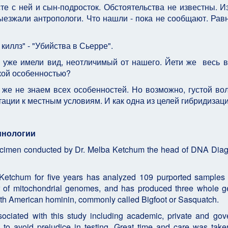
те с ней и сын-подросток. Обстоятельства не известны. И
ыезжали антропологи. Что нашли - пока не сообщают. Равн
иллз" - "Убийства в Сьерре".
 уже имели вид, неотличимый от нашего. Йети же весь в
кой особенностью?
ы же не знаем всех особенностей. Но возможно, густой во
тации к местным условиям. И как одна из целей гибридизаци
инологии
ecimen conducted by Dr. Melba Ketchum the head of DNA Diag
 Ketchum for five years has analyzed 109 purported samples
 of mitochondrial genomes, and has produced three whole 
rth American hominin, commonly called Bigfoot or Sasquatch.
ociated with this study including academic, private and go
d to avoid prejudice in testing. Great time and care was take