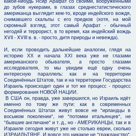
какой-нибудь Ясир Арафат со своими, вооружёнными
до зубов нукерами, в глазах среднестатистического
американца выглядит кем-то, вроде индейского вождя,
снимавшего скальпы с его предков (хотя, на мой
скромный взгляд, этот самый Арафат - обычный
негодяй и террорист, в то время, как индейский вождь
XVII - XVIII в. в. - просто, дитя природы и невежда).
И, если проводить дальнейшие аналогии, глядя на
историю ХХ и начала ХХI века уже не глазами
американского обывателя, а просто глазами
исследователя, то мы увидим ещё одну очень
интересную параллель: как и на территории
Соединённых Штатов, так и на территории Государства
Израиль происходит один и тот же процесс - процесс
формирования НОВОЙ НАЦИИ.
В США он, правда, уже завершился, но Израиль идёт
именно по тому же пути: как в современных
Соединённых Штатах живут вовсе не "ирландцы в
восьмом поколении", не "потомки итальянцев", не
"бывшие англичане" и т. д., но - АМЕРИКАНЦЫ, так и в
Израиле сегодня живут уже не столько евреи, сколько
ИЗРАИЛЬТЯНЕ. И вовсе это никакое не "гражданство",