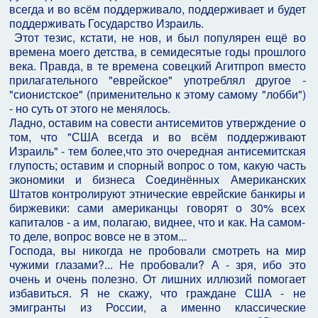
всегда и во всём поддерживало, поддерживает и будет
поддерживать Государство Израиль.
Этот тезис, кстати, не нов, и был популярен ещё во
времена моего детства, в семидесятые годы прошлого
века. Правда, в те времена совецкий Агитпроп вместо
прилагательного "еврейское" употреблял другое -
"сионистское" (применительно к этому самому "лобби")
- но суть от этого не менялось.
Ладно, оставим на совести антисемитов утверждение о
том, что "США всегда и во всём поддерживают
Израиль" - тем более,что это очередная антисемитская
глупость; оставим и спорный вопрос о том, какую часть
экономики и бизнеса Соединённых Американских
Штатов контролируют этнические еврейские банкиры и
биржевики: сами американцы говорят о 30% всех
капиталов - а им, полагаю, виднее, что и как. На самом-
то деле, вопрос вовсе не в этом...
Господа, вы никогда не пробовали смотреть на мир
чужими глазами?... Не пробовали? А - зря, ибо это
очень и очень полезно. От лишних иллюзий помогает
избавиться. Я не скажу, что граждане США - не
эмигранты из России, а именно классические