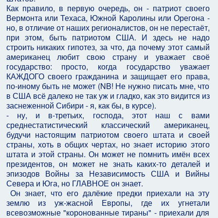
Как правило, в первую очередь, он - патриот своего
Вермонта или Техаса, Южной Каролины или Орегона -
но, в отличие от наших регионалистов, он не перестаёт,
при этом, быть патриотом США. И здесь не надо
строить никаких гипотез, за что, да почему этот самый
американец любит свою страну и уважает своё
государство: просто, когда государство уважает
КАЖДОГО своего гражданина и защищает его права,
по-иному быть не может (NB! Не нужно писать мне, что
в США всё далеко не так уж и гладко, как это видится из
заснеженной Сибири - я, как бы, в курсе).
- ну, и в-третьих, господа, этот наш с вами
среднестатистический классический американец,
будучи настоящим патриотом своего штата и своей
страны, хоть в общих чертах, но знает историю этого
штата и этой страны. Он может не помнить имён всех
президентов, он может не знать каких-то деталей и
эпизодов Войны за Независимость США и Вийны
Севера и Юга, но ГЛАВНОЕ он знает.
Он знает, что его далёкие предки приехали на эту
землю из уж-жасной Европы, где их угнетали
всевозможные "коронованные тираны" - приехали для