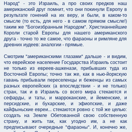
Народ" - это Израиль, а про своих предков наш
американский друг помнит, что они покинули Европу в
результате гонений на их веру, и были, в каком-то
смысле (то есть, для него - в самом прямом смысле!)
таким же "Богоизбранным Народом". Христианнейшие
Короли старой Европы для нашего американского
друга - точно то же самое, что фараоны и римляне для
древних иудеев: аналогии - прямые.
Смотрим "американскими глазами" дальше - и видим,
что еврейское население Государства Израиль состоит
не только из евреев-ашкенази, прибывших туда из
Восточной Европы; точно так же, как в нью-йоркскую
гавань прибывали переселенцы и беженцы из самых
разных европейских (а впоследствии - и не только)
стран, так и в Израиль со всего мира стекаются и
сефарды, и таты, и марроканские, и йеменские, и
персидские, и бухарские, и эфиопские, и даже
кайфыньские евреи... стекаются ровно с той же целью:
создать на Земле Обетованной свою собственную
страну, и жить так, как угодно им, а не как
предписывают очередные "фараоны". И, конечно же,