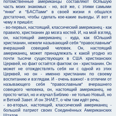
потомственные американцы составляют бОльшую
часть моих знакомых - но, всё же, с этими самыми
"янки" и "БАСПами" в своей жизни я общался
достаточно, чтобы сделать кое-какие выводы. И вот к
чему я пришёл:
- во-первых, настоящий, классический американец - как
правило, христианин до мозга костей. И, на мой взгляд,
он, настоящий американец - куда, как бОльший
христианин, нежели называющий себя "православным"
вчерашний совецкий человек. Он, настоящий
американец, может принадлежать к какой угодно из
почти тысячи существующих в США христианских
Церквей, но факт остаётся фактом: он - христианин. Он
может не отождествлять себя ни с одной из этих
Церквей, но он - именно христианин по своему
воспитанию и взглядам. И - очень важно! - в отличии от
называющего себя "православным" вчерашнего
совецкого человека, он, настоящий американец, не
просто читал, но и изучал Библию - не только Новый, но
и Ветхий Завет. И он ЗНАЕТ, о чём там идёт речь;
- во-вторых, настоящий, классический американец -
большой патриот своих Соединённых Американских
Штатов.