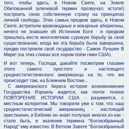
того, чтобы здесь, в Новом Свете, на Земле
Обетованной (ключевой термин прозвучал, кстати!)
построить свою собственную страну на принципах
личной свободы. Этих самых предков здесь, в Новом
Свете, встретили кровожадные и коварные аборигены,
ничего не знавшие об Истинном Боге - и предкам
пришлось вести многолетнюю суровую борьбу за своё
существование; когда же эта борьба была завершена,
предки построили своё государство - Самое Лучшее В
Мире! (на этих словах все хором поём гимн США).
И вот теперь, Господа, давайте посмотрим глазами
этого самого простого и настоящего
среднестатистического американца на то, что же
происходит там, на Ближнем Востоке...
С американского берега история возникновения
Государства Израиль видится, как почти точное
ПОВТОРЕНИЕ ИСТОРИИ США - разумеется, с
местным колоритом. Мы говорили уже о том, что наш
среднестатистический американец - настоящий
христианин, и Библию он знает получше многих из нас -
стало быть, и значение термина "Богоизбранный
Народ" ему известно. В Ветхом Завете "Богоизбранный