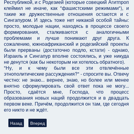
Республикой, и с Родезией (которые совецкий Агитпроп
клеймил не иначе, как "фашистскими режимами"), и
такие же дружественные отношения остаются и с
Сингапуром. И здесь тоже нет никакой особой тайны:
просто, молодые нации, находясь в процессе своего
формирования, сталкиваются с аналогичными
проблемами и лучше понимают друг друга. К
сожалению, южноафриканский и родезийский проекты
были прерваны (достаточно подло, кстати) - однако,
Израиль и Сингапур вполне состоялись, и уже никуда
не денутся (как бы некоторым ни хотелось обратного).
"Ну, и к чему были все эти отвлечённые
этнополитические рассуждения?" - спросите вы. Отвечу
честно: не знаю... вернее, знаю, но более или менее
внятно сформулировать свой ответ пока не могу...
Просто, сдаётся мне, Господа, что процесс
образования новых наций продолжится и в двадцать
первом веке. Причём, продолжится он там, где сегодня
его никто и не ждёт.
Предыдущий: О мужестве солдат-евреев в мировых войнах (част
Следующий: Арабское восстание (1936—1939).Как эт
Назад
Вперед