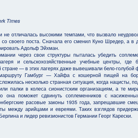
rk Times
и не отличалась высокими темпами, что вызвало неудово
со своего поста. Сначала его сменил Куно Шредер, а в 
урировать Адольф Эйхман.
мании через свои структуры пыталась убедить соплем
агеря и сельскохозяйственные учебные центры, где б
й стране — в этих лагерях даже вывешивали бело-голубой 
 маршруту Гамбург — Хайфа с кошерной пищей на бор
сложилась несколько странная ситуация, когда нацисты, п
или палки в колеса сионистским организациям, а те мир
то она поможет сдвинуть соплеменников с насиженны
рнбергские расовые законы 1935 года, запрещавшие см
ты между арийцами и евреями. Таких взглядов придерж
ерлина и лидер ревизионистов Германии Георг Карески.