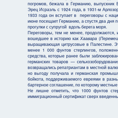
погромов, бежала в Германию, выпускник 
Эрец Исраэль с 1924 года, в 1931-м Арлозо
1933 года он вступает в переговоры с наци
июне посещает Германию, а спустя два дня п
прогулки с супругой вдоль берега моря.
Переговоры, тем не менее, продолжаются, и
вошедшее в историю как
Хаавара
(
Переме
выращивающая цитрусовые в Палестине. Эт
менее 1 000 фунтов стерлингов, положен
средства, которые ранее были заблокирова
германских товаров — сельхозоборудования
возвращались репатриантам в местной валют
но выгоду получала и германская промышл
бойкота, поддерживаемого евреями в разны
бартерное соглашение, по которому местны
Не лишне отметить, что 1000 фунтов сте
иммиграционный сертификат сверх введенных