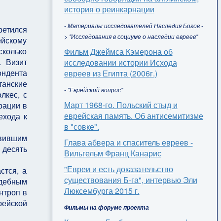
история о реинкарнации
- Материалы исследователей Наследия Богов -
ретился
> "Исследования в социуме о наследии евреев"
ейскому
сколько
Фильм Джеймса Кэмерона об
 Визит
исследовании истории Исхода
ондента
евреев из Египта (2006г.)
итанские
- "Еврейский вопрос"
лкес, с
Март 1968-го. Польский стыд и
рации в
еврейская память. Об антисемитизме
ехода к
в "совке".
овившим
Глава абвера и спаситель евреев -
 десять
Вильгельм Франц Канарис
"Евреи и есть доказательство
стся, а
существования Б-га", интервью Эли
ждебным
Люксембурга 2015 г.
нтроп в
рейской
Фильмы на форуме проекта