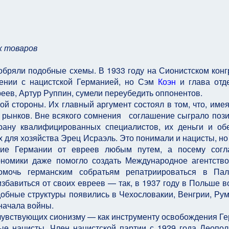
х товаров
добряли подобные схемы. В 1933 году на Сионистском конг
шении с нацистской Германией, но Сэм
Коэн
и глава отд
реев, Артур Руппин, сумели переубедить оппонентов.
й стороны. Их главный аргумент состоял в том, что, имея
х рынков. Вне всякого сомнения соглашение сыграло поз
рану квалифицированных специалистов, их деньги и об
х для хозяйства Эрец Исраэль. Это понимали и нацисты, н
ние Германии от евреев любым путем, а посему согл
ономики даже помогло создать Международное агентство
омочь германским собратьям репатриироваться в Пале
збавиться от своих евреев — так, в 1937 году в Польше в
обные структуры появились в Чехословакии, Венгрии, Ру
 начала войны.
чувствующих сионизму — как инструменту освобождения Г
е нацисты. Член нацистской партии с 1929 года Леопо