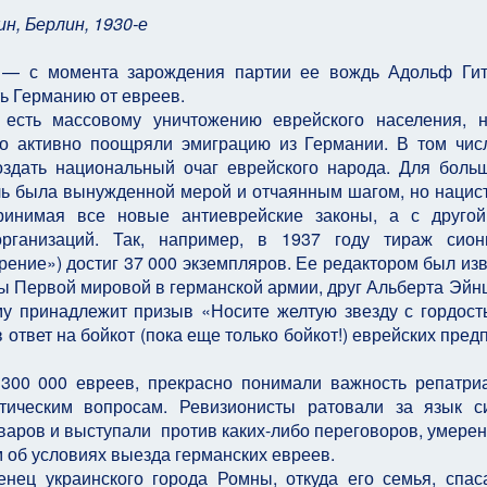
н, Берлин, 1930-е
 — с момента зарождения партии ее вождь Адольф Гит
ть Германию от евреев.
 есть массовому уничтожению еврейского населения, 
го активно поощряли эмиграцию из Германии. В том чи
оздать национальный очаг еврейского народа. Для боль
ь была вынужденной мерой и отчаянным шагом, но нацис
принимая все новые антиеврейские законы, а с друг
рганизаций. Так, например, в 1937 году тираж сион
рение») достиг 37 000 экземпляров. Ее редактором был из
ы Первой мировой в германской армии, друг Альберта Эйн
му принадлежит призыв «Носите желтую звезду с гордо
 ответ на бойкот (пока еще только бойкот!) еврейских пред
 300 000 евреев, прекрасно понимали важность репатри
тическим вопросам. Ревизионисты ратовали за язык 
оваров и выступали против каких-либо переговоров, умере
 об условиях выезда германских евреев.
нец украинского города Ромны, откуда его семья, спас