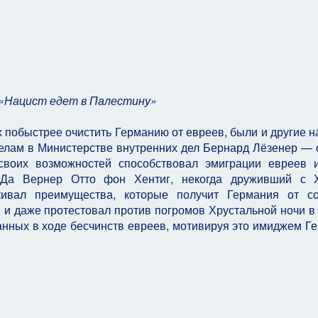
 «Нацист едет в Палестину»
побыстрее очистить Германию от евреев, были и другие н
делам в Министерстве внутренних дел Бернард Лёзенер — 
своих возможностей способствовал эмиграции евреев 
МИДа Вернер Отто фон Хентиг, некогда друживший с 
ивал преимущества, которые получит Германия от со
, и даже протестовал против погромов Хрустальной ночи в
анных в ходе бесчинств евреев, мотивируя это имиджем Г