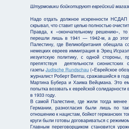
Штурмовики бойкотируют еврейский магази
Надо отдать должное искренности НСДАП
скрывал, что ставит целью полностью очисти
Правда, к «окончательному решению», то
перешли лишь в 1941 — 1942-м, а до это
Палестину, где Великобритания обещала с
немецких евреев иммиграция в Эрец Исраэл
иезуитскую политику, с одной стороны, 
препятствуя деятельности сионистских о
газеты
Judische Rundschau
(«Еврейское обоз
журналист Роберт Велтш, сражавшийся в год
Мартина Бубера и Хаима Вейцмана. Это е
попытка воззвать к еврейской солидарности в
в 1933 году.
В самой Палестине, где жили тогда менее
Германии, разногласия были лишь по так
отношению к нацистам, бойкот германских т
круги были готовы договариваться с режимом
Главным переговорщиком становится уроже