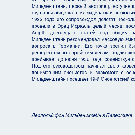
Мильденштейн, первый австриец, вступивш
гнушался общения с их лидерами и нескольк
1933 года его сопровождал делегат нескол
провели в Эрец Исраэль целый месяц, посл
Angriff двенадцать статей под общим 
Мильденштейн рекомендовал массовую эмиг
вопроса в Германии. Его точка зрения б
референтом по еврейским делам, подчиняющ
пребывает до июня 1936 года, содействуя с
Под его руководством начинал свою карь
понимавшим сионистов и знакомого с осн
Мильденштейн посещает 19-й Сионистский ко
Леопольд фон Мильденштейн в Палестине