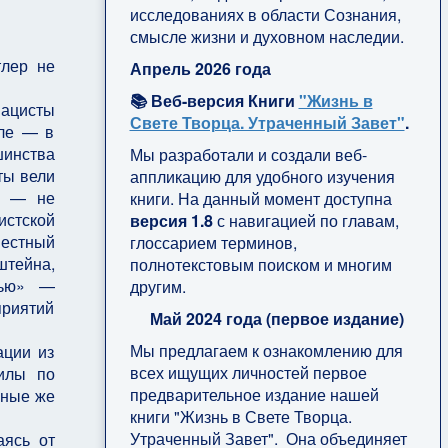
исследованиях в области Сознания,
смысле жизни и духовном наследии.
лер не
Апрель 2026 года
📚 Веб-версия Книги
"Жизнь в
нацисты
Свете Творца. Утраченный Завет"
.
сле — в
шинства
Мы разработали и создали веб-
ты вели
аппликацию для удобного изучения
ой — не
книги. На данный момент доступна
истской
версия 1.8
с навигацией по главам,
вестный
глоссарием терминов,
штейна,
полнотекстовым поиском и многим
стью» —
другим.
приятий
Май 2024 года (первое издание)
Мы предлагаем к ознакомлению для
ации из
всех ищущих личностей первое
силы по
предварительное издание нашей
нные же
книги "Жизнь в Свете Творца.
Утраченный Завет". Она объединяет
аясь от