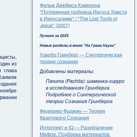
Фильм Джеймса Кэмерона
"Потерянная гробница Иисуса Христа
в Иерусалиме" / "The Lost Tomb of
Jesus" (2007)
Лучшее за 2025
Новые разделы в меню "На Грани Науки"
Хакобо Гринберг — Синтергическая
ацисты,
теория сознания
один из
и глава
Добавлены материалы:
Хаимом
Пачита (Pachita): шаманка-хирург
здания
в исследованиях Гринберга
 ноябре
Подробнее о Синтергической
ермании
теории Сознания Гринберга
Федерико Фаджин — Теория
Квантового Сознания
Интеллект и IQ — Разоблачение
Мифов. Подборка материалов.