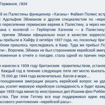
 Германия, 1934
й из Палестины функционер «Хаганы» Файвел Полкес вст
с Адольфом Эйхманом и другим специалистом по «евр
 переселении германских евреев в Палестину, а через не
мана с коллегой — Гербертом Хагеном — в Палестину.
а, причем Эйхман официально ехал в качестве корресп
исты прибыли в Хайфу 2 октября 1937 года, но, поскольку бр
боим пришлось проследовать в Каир. Туда же прибыл По
пи». Впрочем, Эйхман не был сторонником еврейской эмиг
зложенная в отчете о поездке, стала одной из причин пер
 нанесен в 1939 году британским правительством, устан
Каждый год в течение следующих пяти лет могло въехать
 75 000 до 1944 года включительно. Капля в море…
 поощрением эмиграции решить еврейский вопрос не уда
лишь усилит мировую еврейскую солидарность и будет вра
варе 1939 года министр иностранных дел Иоахим фон Риббе
рства. При этом Гитлер все еще поддерживал идею ев
ассового уничтожения «еврейской расы».