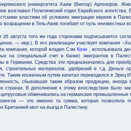
Берлинского университета Хаим (Виктор) Арлозоров. Жи
ров возглавил Политический отдел Еврейского агентства. 
стскими властями об условиях эмиграции евреев в Палес
о возращении в Тель-Авив погибает от пуль неизвестных в
 25 августа того же года сторонами подписывается согл
щение
, — ивр.). В его реализации участвует компания «Ха
а компания, которой владел Сэм
Коэн
, использовала ден
ных на специальный счет в банке) эмигрантов в Пале
ны в Германии. Средства эти предназначались для приоб
, строительных материалов, удобрений и т.д. Деньги п
е. Таким косвенным путем капитал переводился в Эрец И
енность, сбывавшая таким образом продукцию, иногда 
х странах. В дополнение к этому впоследствии было за
е цитрусовые обменивались на германские промышленные 
рлингов — это именно та сумма, которая позволяла п
 Британией квот на въезд в Палестину.