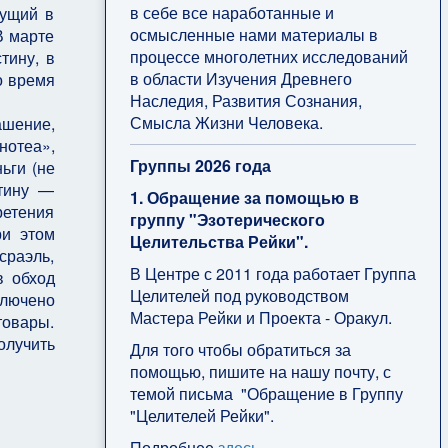
в себе все наработанные и
вущий в
осмысленные нами материалы в
В марте
процессе многолетних исследований
тину, в
в области Изучения Древнего
о время
Наследия, Развития Сознания,
Смысла Жизни Человека.
ашение,
нотеа»,
Группы 2026 года
ьги (не
стину —
1. Обращение за помощью в
ретения
группу "Эзотерического
ри этом
Целительства Рейки".
сраэль,
В Центре с 2011 года работает Группа
в обход
Целителей под руководством
ключено
Мастера Рейки и Проекта - Оракул.
товары.
олучить
Для того чтобы обратиться за
помощью, пишите на нашу почту, с
темой письма "Обращение в Группу
"Целителей Рейки".
Подробнее
здесь
.