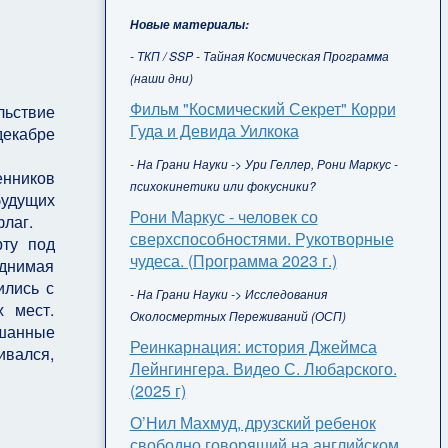
Новые материалы:
- ТКП / SSP - Тайная Космическая Программа
(наши дни)
Фильм "Космический Секрет" Корри
льствие
Гуда и Девида Уилкока
декабре
- На Грани Науки -> Ури Геллер, Рони Маркус -
енников
психокинетики или фокусники?
удущих
Рони Маркус - человек со
флаг.
сверхспособностями. Рукотворные
ту под
чудеса. (Программа 2023 г.)
однимая
ились с
- На Грани Науки -> Исследования
х мест.
Околосмертных Переживаний (ОСП)
ешанные
Реинкарнация: история Джеймса
ивался,
Лейнгингера. Видео С. Любарского.
(2025 г)
О’Нил Махмуд, друзский ребенок
свободно говорящий на английском,