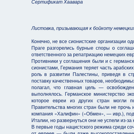
Сертификат Хаавара
Листовка, призывающая к бойкоту немецки
Конечно, не все сионистские организации о
Праге разгорелись бурные споры о согла
ответственного за репатриацию немецких ев
Противники у соглашения были и с германско
сионистами, Германия теряет часть арабски
роль в развитии Палестины, приведя в ст
поставку качественных товаров, необходимы
полагал, что главная цель — освобожде
выполнялось. Германское министерство эк
которое евреи из других стран могли п
Правительства многих стран были не прочь и
компания «Халифин» («Обмен», — ивр.), под
Италии, но развернуться они не успели из-за
В первые годы нацистского режима среди со
от евреев — были даже высокопоставленны