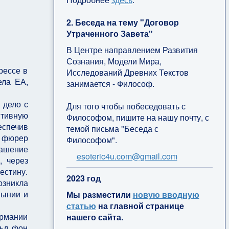
2. Беседа на тему "Договор
Утраченного Завета"
В Центре направлением Развития
Сознания, Модели Мира,
рессе в
Исследований Древних Текстов
ела ЕА,
занимается - Философ.
 дело с
Для того чтобы побеседовать с
итивную
Философом, пишите на нашу почту, с
еспечив
темой письма "Беседа с
о фюрер
Философом".
ашение
esoteric4u.com@gmail.com
, через
стину.
2
023 год
озникла
мынии и
Мы разместили
новую вводную
статью
на главной странице
ермании
нашего сайта.
льд фон