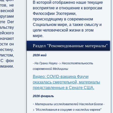
В которой отображено наше текущие
тов, не
восприятие и отношение к вопросам
 весной
Философии Эзотерики,
пругами
происходящему в современном
ете Der
Социальном мире, а также смыслу и
льству
цели человеческой жизни в этом
ейского
мире.
значают
ости он
Раздел "Рекомендованные материалы"
естину.
листом,
2026 май
 СС фон
- На Грани Науки -> Несостоятельность
рмании.
современной Медицины
Видео: COVID-вакцина Фаучи
оказалась смертельной, материалы
представленные в Сенате США.
2026 февраль
-
Материалы исследователей Наследия Богов -
> "Исследования в социуме о наследии евреев"