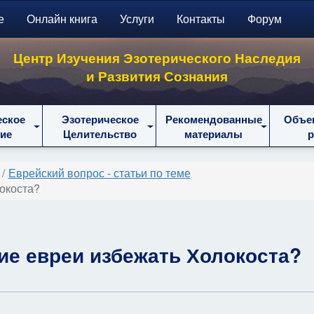
е
Онлайн книга
Услуги
Контакты
Форум
Центр Изучения Эзотерического Наследия
и Развития Сознания
еское
Эзотерическое
Рекомендованные
Объе
ие
Целительство
материалы
Еврейский вопрос - статьи по теме
окоста?
ие евреи избежать Холокоста?