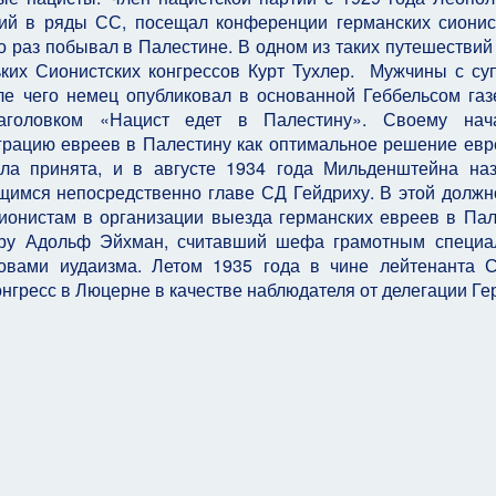
ий в ряды СС, посещал конференции германских сионис
о раз побывал в Палестине. В одном из таких путешествий
ьких Сионистских конгрессов Курт Тухлер. Мужчины с су
е чего немец опубликовал в основанной Геббельсом газ
заголовком «Нацист едет в Палестину». Своему нача
рацию евреев в Палестину как оптимальное решение евр
ыла принята, и в августе 1934 года Мильденштейна на
имся непосредственно главе СД Гейдриху. В этой должн
ионистам в организации выезда германских евреев в Пал
еру Адольф Эйхман, считавший шефа грамотным специа
овами иудаизма. Летом 1935 года в чине лейтенанта
нгресс в Люцерне в качестве наблюдателя от делегации Ге