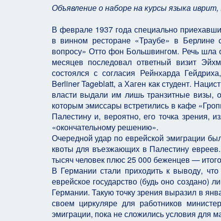
Объявление о наборе на курсы языка иврит,
В феврале 1937 года специально приехавши
в винном ресторане «Траубе» в Берлине 
вопросу» Отто фон Большвингом. Речь шла о
месяцев последовал ответный визит Эйх
состоялся с согласия Рейнхарда Гейдрих
Berliner Tageblatt, а Хаген как студент. Нац
власти выдали им лишь транзитные визы, о
которым эмиссары встретились в кафе «Гроп
Палестину и, вероятно, его точка зрения, и
«окончательному решению».
Очередной удар по еврейской эмиграции был
квоты для въезжающих в Палестину евреев. 
тысяч человек плюс 25 000 беженцев — итого
В Германии стали приходить к выводу, что
еврейское государство (будь оно создано) 
Германии. Такую точку зрения выразил в ян
своем циркуляре для работников министе
эмиграции, пока не сложились условия для м